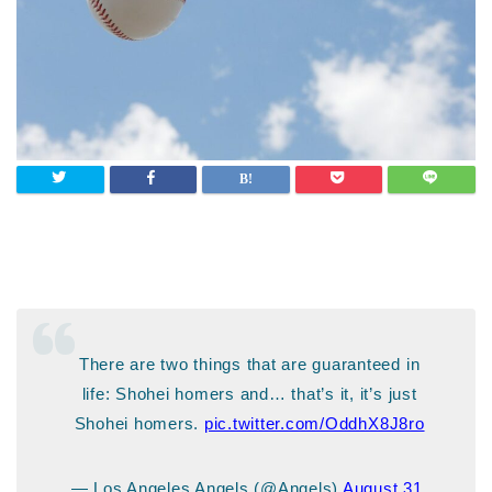
There are two things that are guaranteed in
life: Shohei homers and… that’s it, it’s just
Shohei homers.
pic.twitter.com/OddhX8J8ro
— Los Angeles Angels (@Angels)
August 31,