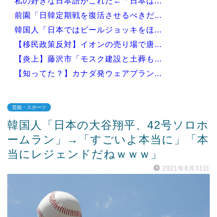
私の好きな日本語がこれだ←「日本は...
前園「日韓定期戦を復活させるべきだ...
韓国人「日本ではビールジョッキをほ...
【移民政策反対】イオンの売り場で唐...
【炎上】藤沢市「モスク建設と土葬も...
【知ってた？】カナダ発ウェアブラン...
芸能・スポーツ
韓国人「日本の大谷翔平、42号ソロホ
Powered by livedoor 相互RSS
ームラン」→「すごいよ本当に」「本
当にレジェンドだねｗｗｗ」
2021年8月31日