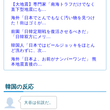
【大地震】専門家「南海トラフだけでなく
直下型地震にも...
海外「日本でとんでもなく汚い物を見つけ
た！街はゴミが...
前園「日韓定期戦を復活させるべきだ」
「日韓双方にメリ...
韓国人「日本ではビールジョッキをほとん
ど洗わずに、次...
海外「日本よ、お前がナンバーワンだ」 熊
本地震直後の...
韓国の反応
大谷は伝説だ。
Powered by livedoor 相互RSS