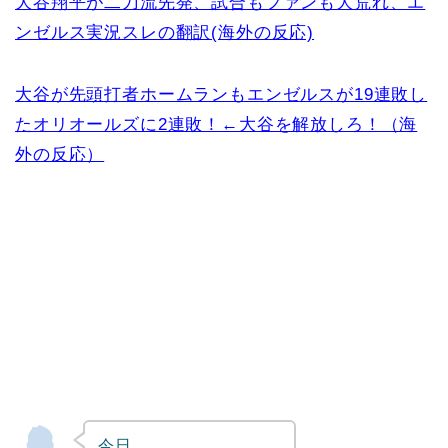
大谷翔平が二刀流先発、試合もファンも大荒れ、エ
ンゼルス実況スレの翻訳(海外の反応)
大谷が先頭打者ホームランもエンゼルスが19連敗し
たオリオールズに2連敗！←大谷を解放しろ！（海
外の反応）
今日