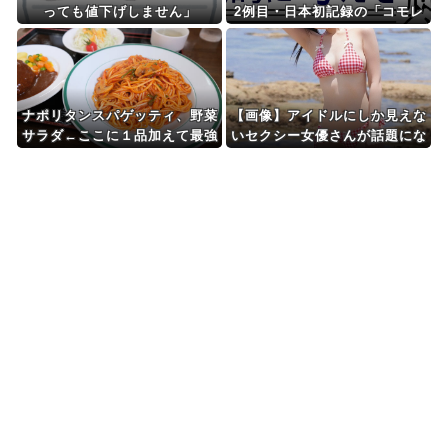
っても値下げしません」
2例目・日本初記録の「コモレ
ビアゴアマダイ」発見
ナポリタンスパゲッティ、野菜
【画像】アイドルにしか見えな
サラダ←ここに１品加えて最強
いセクシー女優さんが話題にな
しろ
るｗｗｗｗｗｗ