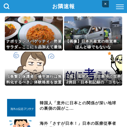
×
お隣速報
ナポリタンスパゲッティ、野菜
【画像】日本共産党の街宣車、
サラダ←ここに１品加えて最強
ほんと碌でもないな
しろ
【衝撃】保護者「修学旅行は無
【魚】琉球大、宮古島沖で世界
料化するべき。体験格差を放置
2例目・日本初記録の「コモレ
するのか」←これｗｗｗｗｗ
ビアゴアマダイ」発見
韓国人「意外に日本との関係が深い地球
の裏側の国がこ...
海外「さすが日本！」日本の医療従事者