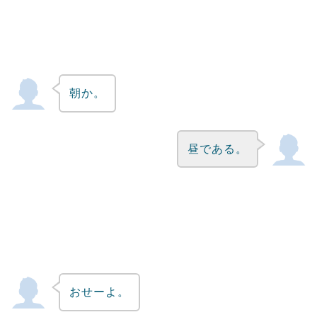
朝か。
昼である。
おせーよ。