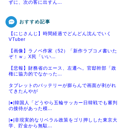
ずに、次の客に出すん...
おすすめ記事
【にじさんじ】時間経過でどんどん沈んでいく
Powered by livedoor 相互RSS
VTuber
【画像】ラノベ作家（52）「新作ラブコメ書いた
ぞ！ｗ」X民「いい...
【悲報】財務省のエース、左遷へ。官邸幹部「政
権に協力的でなかった...
タブレットのバッテリーが膨らんで画面が剥がれ
てきたんやが
|●|韓国人「どうやら五輪サッカー日韓戦でも審判
の接待があった模...
|●|非現実的なリベラル政策をゴリ押しした東京大
学、貯金から無駄...