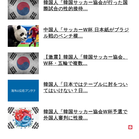
韓国人「韓国サッカー協会が行った国
際試合の性的接待...
中国人「サッカーW杯 日本紙がブラジ
ル戦のベンチ横...
【激震】韓国人「韓国サッカー協会、
W杯・五輪で複数...
韓国人「日本ではテーブルに肘をつい
てはいけない？日...
韓国人「韓国サッカー協会W杯予選で
外国人審判に性接...