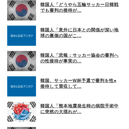
韓国人「どうやら五輪サッカー日韓戦
でも審判の接待が...
韓国人「意外に日本との関係が深い地
球の裏側の国がこ...
韓国人「悲報：サッカー協会の審判へ
の性接待が事実の...
韓国、サッカーW杯予選で審判を性●
接待して買収して...
韓国人「熊本地震発生時の病院手術中
に突然の大揺れが...