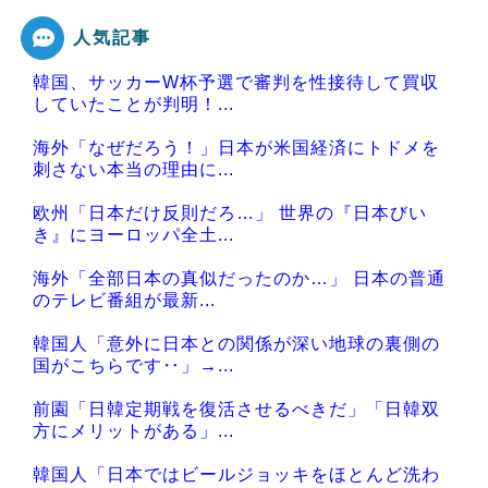
人気記事
韓国、サッカーW杯予選で審判を性接待して買収
Powered by livedoor 相互RSS
していたことが判明！...
海外「なぜだろう！」日本が米国経済にトドメを
刺さない本当の理由に...
欧州「日本だけ反則だろ…」 世界の『日本びい
き』にヨーロッパ全土...
海外「全部日本の真似だったのか…」 日本の普通
のテレビ番組が最新...
韓国人「意外に日本との関係が深い地球の裏側の
国がこちらです‥」→...
前園「日韓定期戦を復活させるべきだ」「日韓双
方にメリットがある」...
韓国人「日本ではビールジョッキをほとんど洗わ