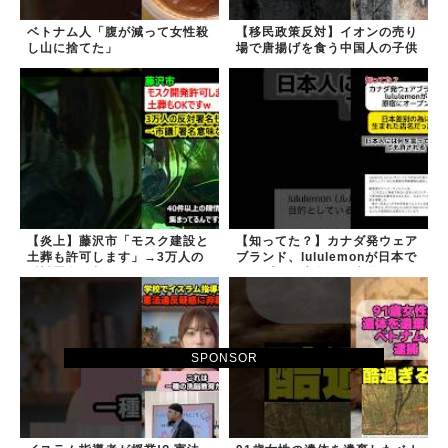
ベトナム人「腹が減って女性殺
【移民政策反対】イオンの売り
し山に捨てた」
場で唐揚げを食う中国人の子供
【炎上】藤沢市「モスク建設と
【知ってた？】カナダ発ウェア
土葬も許可します」→3万人の
ブランド、lululemonが日本で
反対署名も却下
オープン→店名は日本差別から
できた？
SPONSOR