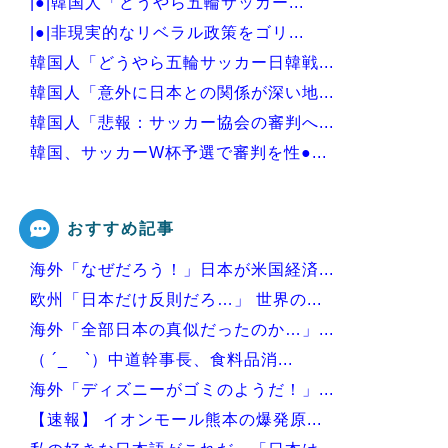
|●|韓国人「どうやら五輪サッカー...
|●|非現実的なリベラル政策をゴリ...
韓国人「どうやら五輪サッカー日韓戦...
韓国人「意外に日本との関係が深い地...
韓国人「悲報：サッカー協会の審判へ...
韓国、サッカーW杯予選で審判を性●...
韓国人「熊本地震発生時の病院手術中...
おすすめ記事
海外「なぜだろう！」日本が米国経済...
Powered by livedoor 相互RSS
欧州「日本だけ反則だろ…」 世界の...
海外「全部日本の真似だったのか…」...
（ ´_ゝ`）中道幹事長、食料品消...
海外「ディズニーがゴミのようだ！」...
【速報】 イオンモール熊本の爆発原...