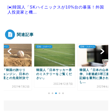
|●|韓国人「SKハイニックスが10%台の暴落！外国
人投資家と機...
|●|【日本水産物輸入禁止に釈明が必要】 韓国の
CPTPP加盟へ...
関連記事
・スポーツ
芸能・スポーツ
芸能・スポーツ
Powered by livedoor 相互RSS
国人「日本サッカー界
韓国人「日本の山本由
韓国人「今日のホー
ミステリーをご覧くだ
伸、3者連続3球三振の大
ンで日本の大谷翔平
い」
記録を審判に潰されて
てた記録をご覧くだ
し...
い...
2022年12月7日
2025年6月20日
2023年7