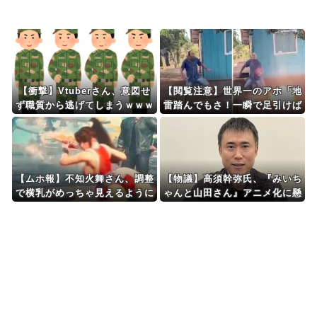
Powered by livedoor 相互RSS
【衝撃】Vtuberさん、意図せ
【閲覧注意】世界一のアホ「地
ず職質から逃げてしまうｗｗｗ
雷踏んでもさ！一瞬で足引けば
ｗｗｗｗｗ
問題なくね？ｗ」⇒ 実践した
結果
【ムホ報】不知火舞さん、調整
【物議】高須幹弥氏、『みいち
で横乳がめっちゃ見えるように
ゃんと山田さん』アニメ化に懸
なるｗｗｗ
念「グッズ化といった商業的な
お祭り騒ぎは控えるべき」