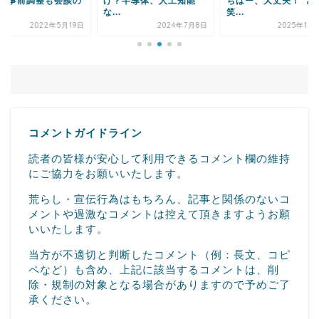
？半導体、人工知能
ちはー、大丈夫！”と
と思う理由をご覧く
.
笑...
さ...
2024年7月8日
2025年1月13日
2025年5
コメントガイドライン
読者の皆様が安心して利用できるコメント欄の維持
にご協力をお願いいたします。
荒らし・宣伝行為はもちろん、記事と関係のないコ
メントや過激なコメントは控えて頂きますようお願
いいたします。
当方が不適切と判断したコメント（例：長文、コピ
ペなど）も含め、上記に該当するコメントは、削
除・規制の対象となる場合がありますので予めご了
承ください。