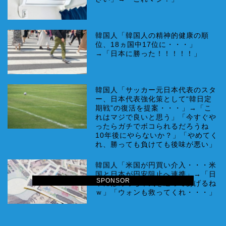
韓国人「韓国人の精神的健康の順
位、18ヵ国中17位に・・・」
→「日本に勝った！！！！！」
韓国人「サッカー元日本代表のスタ
ー、日本代表強化策として“韓日定
期戦”の復活を提案・・・」→「こ
れはマジで良いと思う」「今すぐや
ったらガチでボコられるだろうね
10年後にやらないか？」「やめてく
れ、勝っても負けても後味が悪い」
韓国人「米国が円買い介入・・・米
国と日本が円安阻止へ連携」→「日
SPONSOR
本にはめっちゃ気を遣ってあげるね
ｗ」「ウォンも救ってくれ・・・」