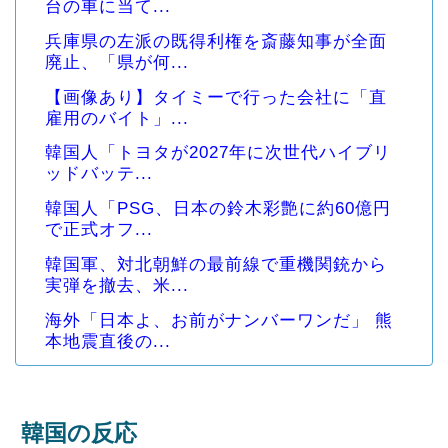
台の車に当て...
兵庫県の左派の既得利権を斎藤知事が全面
廃止、「県が何...
【画像あり】タイミーで行った会社に「直
雇用のバイト」...
韓国人「トヨタが2027年に次世代ハイブリ
ッドバッテ...
韓国人「PSG、日本の鈴木彩艶に約60億円
で正式オフ...
韓国軍、対北朝鮮の最前線で重機関銃から
実弾を撤去、米...
海外「日本よ、お前がナンバーワンだ」 熊
本地震直後の...
韓国の反応