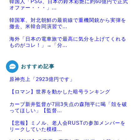
韓国人「PSG、日本の鈴木彩艶に約60億円で正式
オファー・・・」...
韓国軍、対北朝鮮の最前線で重機関銃から実弾を
撤去、米韓合同演習で...
海外「日本の電車旅で最高に気分を上げてくれる
ものがコレ！」→「分...
おすすめ記事
原神売上「2923億円です」
Powered by livedoor 相互RSS
【ロマン】世界を動かした暗号ランキング
カープ新井監督が7回3失点の森翔平に喝「殻を破
ってほしい」【監督...
【悲報】ミノル、老人会RUSTの参加メンバーを
リークしていた模様...