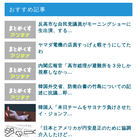
おすすめ記事
反高市な自民党議員がモーニングショーに
生出演、する...
ヤマダ電機の店員すっげぇ暇そうにしてた
わ
内閣広報官「高市総理が避難所を３分しか
視察しなかっ...
韓国外交省、防衛白書の竹島についての記
述に抗議…即...
韓国人「本日チームをサヨナラ負けさせた
イ・ジョンフ...
「日本とアメリカが円安是正のために協調
介入したけど...