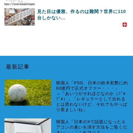
見た目は優雅、作るのは難関？世界に110
台しかない...
最新記事
韓国人「PSG、日本の鈴木彩艶に約
60億円で正式オファー・・・」
→「あいつがそれほどなのか（ﾌﾞﾙ
ﾌﾞﾙ）」「レギュラーとして出れる
とは思わないけど、それでもやっぱ
り羨ましいね」
韓国人「日本のXで話題になったエ
アコンの臭いを消す方法をご覧くだ
さい」→「これマジ？」