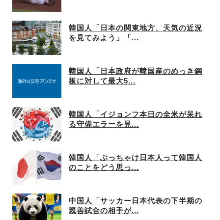
韓国人「日本の関東地方、天気の近況
を見てみよう」「...
韓国人「日本政府が韓国産のめっき鋼
板に対して最大5...
韓国人「イジョンフ本日の全米が呆れ
る守備エラーを見...
韓国人「ぶっちゃけ日本人って韓国人
のことをどう思っ...
中国人「サッカー日本代表の下半期の
親善試合の相手が...