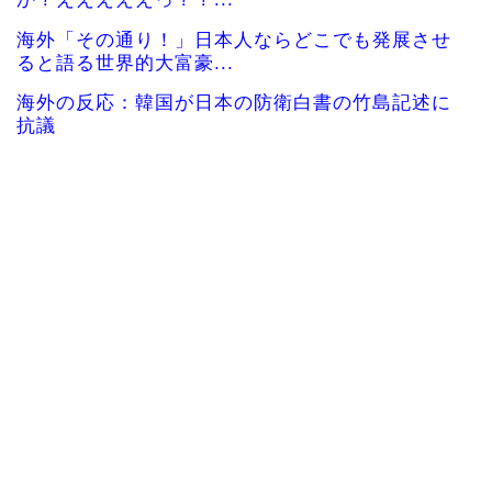
海外「その通り！」日本人ならどこでも発展させ
ると語る世界的大富豪...
海外の反応：韓国が日本の防衛白書の竹島記述に
抗議
韓国人「日本で創業100年を迎えたパンケーキ屋の
クオリティをご覧...
海外「日本の電車旅で最高に気分を上げてくれる
ものがコレ！」→「分...
【海外の反応】「日本人なら誰が好き？」外国人
が選んだ人物が予想外...
韓国人「本日チームをサヨナラ負けさせたイ・ジ
ョンフの守備、ガチで...