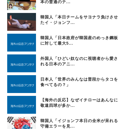
本の普通のテ...
韓国人「本日チームをサヨナラ負けさせ
たイ・ジョンフ...
韓国人「日本政府が韓国産のめっき鋼板
に対して最大5...
外国人「ひどい奴なのに視聴者から愛さ
れる日本のアニ...
日本人「世界のみんなは普段からタコを
食べてるの？」
【海外の反応】なぜイチローはあんなに
敬遠四球が多か...
韓国人「イジョンフ本日の全米が呆れる
守備エラーを見...