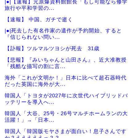
|●|【速報】元原爆資料館館長「もし可能なら修学
旅行や平和学習の...
【速報】 中国、ガチで逝く
|●|死去した有名作家の遺作が予約開始、すると
『信じられない問い...
【訃報】ツルマルツヨシが死去 31歳
【悲報】『みいちゃんと山田さん』、近大准教授
「残酷な描写の割に言...
海外「これが文明か！」日本に比べて超石器時代
だった英国に海外が大...
韓国人「トヨタが2027年に次世代ハイブリッドバ
ッテリーを導入へ...
韓国人「大谷、25号・26号マルチホームランの大
活躍！」→「日本...
韓国人「韓国版モヤさまが面白い！息子さんです
か？えええええっ？？...