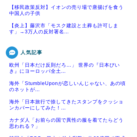
【移民政策反対】イオンの売り場で唐揚げを食う
中国人の子供
【炎上】藤沢市「モスク建設と土葬も許可しま
す」→3万人の反対署名...
人気記事
欧州「日本だけ反則だろ…」 世界の『日本びい
Powered by livedoor 相互RSS
き』にヨーロッパ全土...
海外「StumbleUponが恋しいんじゃない、あの頃
のネットが...
海外「日本旅行で捺してきたスタンプをクッショ
ンカバーにしてみた！...
カナダ人「お前らの国で異性の服を着てたらどう
思われる？」