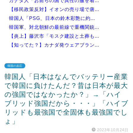
カナダ人「お前らの国で異性の服を着...
【移民政策反対】イオンの売り場で唐...
韓国人「PSG、日本の鈴木彩艶に約...
韓国軍、対北朝鮮の最前線で重機関銃...
【炎上】藤沢市「モスク建設と土葬も...
【知ってた？】カナダ発ウェアブラン...
韓国の反応
韓国人「日本はなんでバッテリー産業
Powered by livedoor 相互RSS
で韓国に負けたんだ？昔は日本が最大
の強国ではなかったか？」→「ハイ
ブリッド強国だから・・・」「ハイブ
リッドも最強国で全固体も最強国でし
ょ」
2023年10月24日