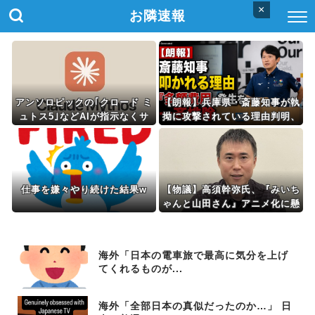
×
お隣速報
アンソロピックの｢クロード ミ
【朗報】兵庫県・斎藤知事が執
ュトス5｣などAIが指示なくサ
拗に攻撃されている理由判明、
イバー攻撃 性能評価試験中に
県民も知らなかった「多額の費
人になりすまし偽のメッセージ
用が発生する状況」を一斉排除
を送るなど
仕事を嫌々やり続けた結果w
【物議】高須幹弥氏、『みいち
ゃんと山田さん』アニメ化に懸
念「グッズ化といった商業的な
お祭り騒ぎは控えるべき」
海外「日本の電車旅で最高に気分を上げ
てくれるものが...
海外「全部日本の真似だったのか…」 日