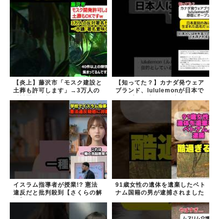
【炎上】藤沢市「モスク建設と
【知ってた？】カナダ発ウェア
土葬も許可します」→3万人の
ブランド、lululemonが日本で
反対署名も却下
オープン→店名は日本差別から
できた？
イスラム指導者が授業!? 憲法
91歳女性の遺体を遺棄したベト
違反だと批判殺到【さくらの解
ナム国籍の男が逮捕されました
説】
#移民 #外国人