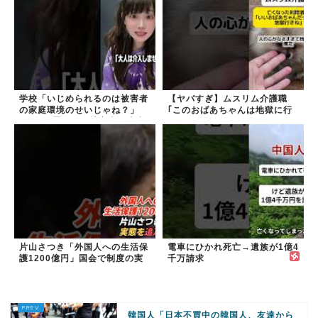
学校「いじめられるのは被害者
【ヤバすぎ】ムスリム介護職
の家庭環境のせいじゃね？」
｢このおばあちゃんは地獄に行
→2年放置いじめ被害者が適応
く｣
障害に...未だに加...
片山さつき「外国人への生活保
電車にひかれ死亡→遺族が1億4
護1200億円」国会で制度の実
千万請求
態を追及
韓国人「日本不買中の韓国人、友達から