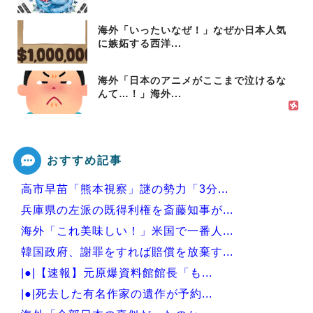
海外「いったいなぜ！」なぜか日本人気
に嫉妬する西洋...
海外「日本のアニメがここまで泣けるな
んて…！」海外...
おすすめ記事
高市早苗「熊本視察」謎の勢力「3分...
兵庫県の左派の既得利権を斎藤知事が...
海外「これ美味しい！」米国で一番人...
韓国政府、謝罪をすれば賠償を放棄す...
|●|【速報】元原爆資料館館長「も...
|●|死去した有名作家の遺作が予約...