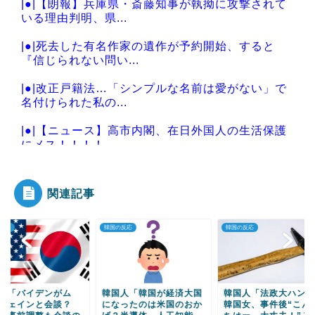
|●|【朗報】兵庫県・斎藤知事が執拗に攻撃されて
いる理由判明、県...
|●|死去した有名作家の遺作が予約開始、すると
『信じられない問い...
|●|改正戸籍法…「シンプルな名前は愛がない」で
名付けられた私の...
|●|【ニュース】高市内閣、在日外国人の生活保護
にメス！！！！
関連記事
Powered by livedoor 相互RSS
の反応
韓国の反応
韓国の反応
国人「韓国が経済大国
韓国人「法政大ハンマー
韓国人「韓国が観光
なったのは米国のおか
韓国女、事件後“こんに
本にそんなに負けて