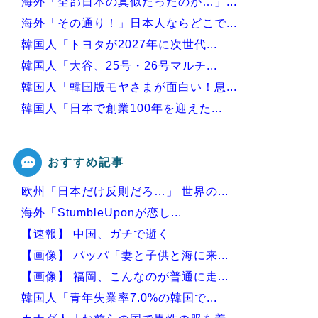
海外「全部日本の真似だったのか…」...
海外「その通り！」日本人ならどこで...
韓国人「トヨタが2027年に次世代...
韓国人「大谷、25号・26号マルチ...
韓国人「韓国版モヤさまが面白い！息...
韓国人「日本で創業100年を迎えた...
韓国人「本日チームをサヨナラ負けさ...
おすすめ記事
欧州「日本だけ反則だろ…」 世界の...
Powered by livedoor 相互RSS
海外「StumbleUponが恋し...
【速報】 中国、ガチで逝く
【画像】 パッパ「妻と子供と海に来...
【画像】 福岡、こんなのが普通に走...
韓国人「青年失業率7.0%の韓国で...