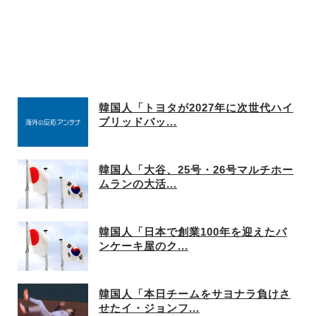
韓国人「トヨタが2027年に次世代ハイ
ブリッドバッ...
韓国人「大谷、25号・26号マルチホー
ムランの大活...
韓国人「日本で創業100年を迎えたパ
ンケーキ屋のク...
韓国人「本日チームをサヨナラ負けさ
せたイ・ジョンフ...