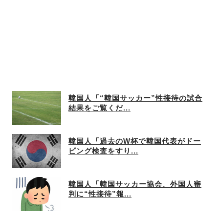
韓国人「“韓国サッカー”性接待の試合
結果をご覧くだ...
韓国人「過去のW杯で韓国代表がドー
ピング検査をすり...
韓国人「韓国サッカー協会、外国人審
判に“性接待”報...