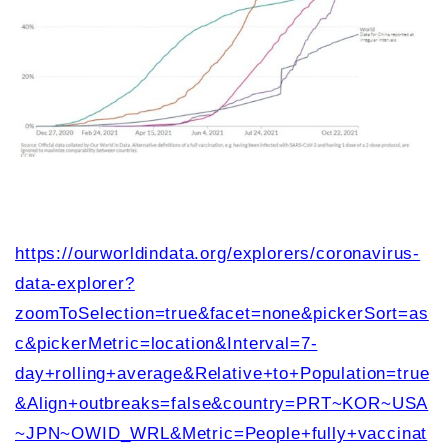
https://ourworldindata.org/explorers/coronavirus-
data-explorer?
zoomToSelection=true&facet=none&pickerSort=as
c&pickerMetric=location&Interval=7-
day+rolling+average&Relative+to+Population=true
&Align+outbreaks=false&country=PRT~KOR~USA
~JPN~OWID_WRL&Metric=People+fully+vaccinat