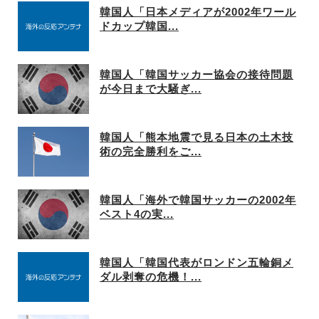
韓国人「日本メディアが2002年ワール
ドカップ韓国...
韓国人「韓国サッカー協会の接待問題
が今日まで大騒ぎ...
韓国人「熊本地震で見る日本の土木技
術の完全勝利をご...
韓国人「海外で韓国サッカーの2002年
ベスト4の実...
韓国人「韓国代表がロンドン五輪銅メ
ダル剥奪の危機！...