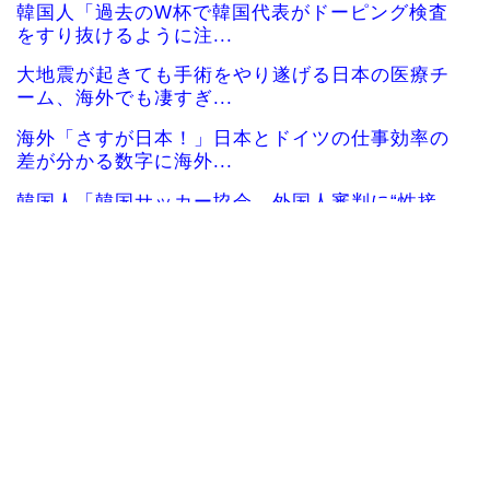
韓国人「過去のW杯で韓国代表がドーピング検査
をすり抜けるように注...
大地震が起きても手術をやり遂げる日本の医療チ
ーム、海外でも凄すぎ...
海外「さすが日本！」日本とドイツの仕事効率の
差が分かる数字に海外...
韓国人「韓国サッカー協会、外国人審判に“性接
待”報道・・・」→「...
韓国人「日本メディアが2002年ワールドカップ韓
国準決勝も調査す...
韓国人「韓国サッカー協会の接待問題が今日まで
大騒ぎにならなかった...
【海外の反応】ベトナム人「ベトナムは先進国よ
りも数学に秀でている...
海外10代「日本を好意的に見ている？それとも否
定的に見ている？投...