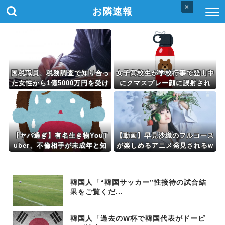
×
お隣速報
国税職員、税務調査で知り合っ
女子高校生が学校行事で登山中
た女性から1億5000万円を受け
にクマスプレー顔に誤射され
取り、競艇で3億円越えの収入
る ヘリで救助搬送
【ヤバ過ぎ】有名生き物YouT
【動画】早見沙織のフルコース
uber、不倫相手が未成年と知
が楽しめるアニメ発見されるw
ってドン引きの結末ｗｗｗｗ
wwwwww
韓国人「“韓国サッカー”性接待の試合結
果をご覧くだ...
韓国人「過去のW杯で韓国代表がドーピ