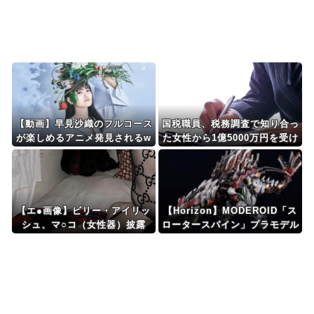
Powered by livedoor 相互RSS
【動画】早見沙織のフルコース
国税職員、税務調査で知り合っ
が楽しめるアニメ発見されるw
た女性から1億5000万円を受け
wwwwww
取り、競艇で3億円越えの収入
【エ●画像】ビリー・アイリッ
【Horizon】MODEROID「ス
シュ、マ○コ（女性器）披露
ロータースパイン」プラモデル
【本日発売】