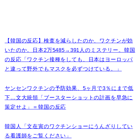
【韓国の反応】検査を減らしたのか、ワクチンが効
いたのか。日本2万5485→391人のミステリー。韓国
の反応「ワクチン接種をしても、日本はヨーロッパ
と違って野外でもマスクを必ずつけている。」
ヤンセンワクチンの予防効果、5ヶ月で3％にまで低
下…文大統領「ブースターショットの計画を早急に
策定せよ」＝韓国の反応
韓国人「文在寅のワクチンショーにうんざりしてい
る看護師をご覧ください」