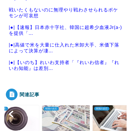
戦いたくもないのに無理やり戦わさせられるポケ
モンが可哀想
|●|【速報】日本赤十字社、韓国に超希少血液Jr(a-)
を提供「...
|●|高値で米を大量に仕入れた米卸大手、米価下落
によって決算が凄...
|●|【いのち】れいわ支持者「『れいわ信者』『れ
いわ知能』は差別...
|●|【熊本地震】オールドメディアでは、絶っっっ
っっ対に流れない...
関連記事
の反応
韓国の反応
韓国の反応
Powered by livedoor 相互RSS