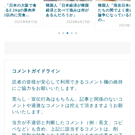
国人「日本の大阪で食
韓国人「日本経済が韓国
韓国人「現在日本の
れる2.1kgの豚肉丼
経済と比べて強みは何が
たちの間でよく使わ
0分以内に完食...
あるんだろうか」
論争になっている日
の...
2022年8月12日
2020年6月23日
2023年9
コメントガイドライン
読者の皆様が安心して利用できるコメント欄の維持
にご協力をお願いいたします。
荒らし・宣伝行為はもちろん、記事と関係のないコ
メントや過激なコメントは控えて頂きますようお願
いいたします。
当方が不適切と判断したコメント（例：長文、コピ
ペなど）も含め、上記に該当するコメントは、削