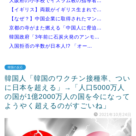
大阪府の小学校でイスラム教の指導者...
【イギリス】両親がイギリス生まれで...
【なぜ？】中国企業に取得されたマン...
京都の寺がまた燃える「中国人に脅迫...
韓国政府「3年前に石炭火発のアンモ...
入国拒否の半数が日本人!? 「オー...
韓国の反応
韓国人「韓国のワクチン接種率、つい
Powered by livedoor 相互RSS
に日本を超える」→「人口5000万人
の国が1億2000万人の国を今になって
ようやく超えるのがすごいね」
2021年10月24日