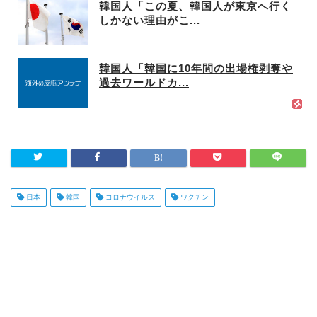
韓国人「この夏、韓国人が東京へ行く
しかない理由がこ...
韓国人「韓国に10年間の出場権剥奪や
過去ワールドカ...
日本
韓国
コロナウイルス
ワクチン