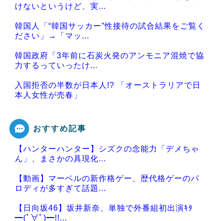
けないというけど、実...
韓国人「“韓国サッカー”性接待の試合結果をご覧く
ださい」→「マッ...
韓国政府「3年前に石炭火発のアンモニア混焼で協
力するっていったけ...
入国拒否の半数が日本人!? 「オーストラリアで日
本人女性が売春」
おすすめ記事
【ハンターハンター】シズクの念能力「デメちゃ
Powered by livedoor 相互RSS
ん」、まさかの具現化...
【動画】マーベルの新作格ゲー、歴代格ゲーのパ
ロディが多すぎて話題...
【日向坂46】坂井新奈、単独で外番組初出演ｷﾀ
━(ﾟ∀ﾟ)━!!...