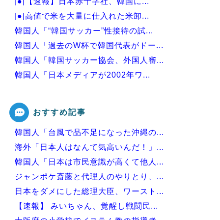
|●|【速報】日本赤十字社、韓国に...
|●|高値で米を大量に仕入れた米卸...
韓国人「“韓国サッカー”性接待の試...
韓国人「過去のW杯で韓国代表がドー...
韓国人「韓国サッカー協会、外国人審...
韓国人「日本メディアが2002年ワ...
韓国人「韓国サッカー協会の接待問題...
おすすめ記事
韓国人「台風で品不足になった沖縄の...
Powered by livedoor 相互RSS
海外「日本人はなんて気高いんだ！」...
韓国人「日本は市民意識が高くて他人...
ジャンポケ斎藤と代理人のやりとり、...
日本をダメにした総理大臣、ワースト...
【速報】 みいちゃん、覚醒し戦闘民...