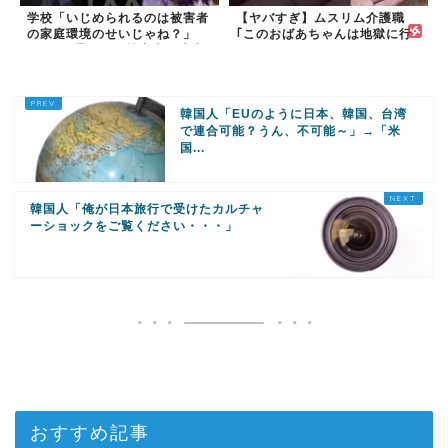
学校「いじめられるのは被害者
【ヤバすぎ】ムスリム介護職
の家庭環境のせいじゃね？」
｢このおばあちゃんは地獄に行
→2年放置いじめ被害者が適応
く｣
障害に...未だに加...
韓国人「EUのように日本、韓国、台湾
で連合可能？うん、不可能～」→「米
国...
韓国人「俺が日本旅行で受けたカルチャ
ーショックをご覧ください・・・」
おすすめ記事