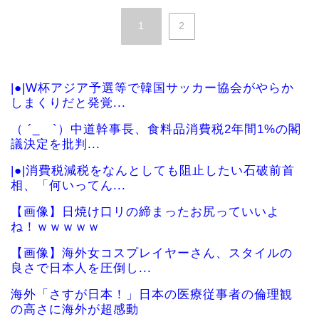
1
2
|●|W杯アジア予選等で韓国サッカー協会がやらか
しまくりだと発覚...
（ ´_ゝ`）中道幹事長、食料品消費税2年間1%の閣
議決定を批判...
|●|消費税減税をなんとしても阻止したい石破前首
相、「何いってん...
【画像】日焼け口リの締まったお尻っていいよ
ね！ｗｗｗｗｗ
【画像】海外女コスプレイヤーさん、スタイルの
良さで日本人を圧倒し...
海外「さすが日本！」日本の医療従事者の倫理観
の高さに海外が超感動