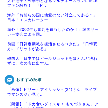
大谷翔平の今季初となるマルチホームランにMLB
ファン騒然！←「P...
海外「お前らの国に他愛のない対立ってある？」
日本「エスカレーター...
海外「2002年も審判を買収したのか！」韓国サッ
カー協会による国...
前園「日韓定期戦を復活させるべきだ」「日韓双
方にメリットがある」...
韓国人「日本ではビールジョッキをほとんど洗わ
ずに、次の客に出すん...
おすすめ記事
【画像】ビリー・アイリッシュ(24)さん、ライブ
Powered by livedoor 相互RSS
でマンスジが見え...
【朗報】「ドカ食いダイスキ！ もちづきさん」ア