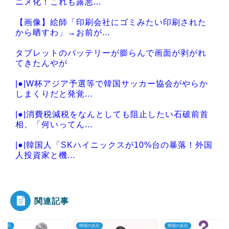
ニメ化！これも露悪...
【画像】絵師「印刷会社にゴミみたい印刷された
から晒すわ」→お前が...
タブレットのバッテリーが膨らんで画面が剥がれ
てきたんやが
|●|W杯アジア予選等で韓国サッカー協会がやらか
しまくりだと発覚...
|●|消費税減税をなんとしても阻止したい石破前首
相、「何いってん...
|●|韓国人「SKハイニックスが10%台の暴落！外国
人投資家と機...
|●|韓国人「日本ではテーブルに肘をついてはいけ
ない？日本の食事...
関連記事
の反応
韓国の反応
韓国の反応