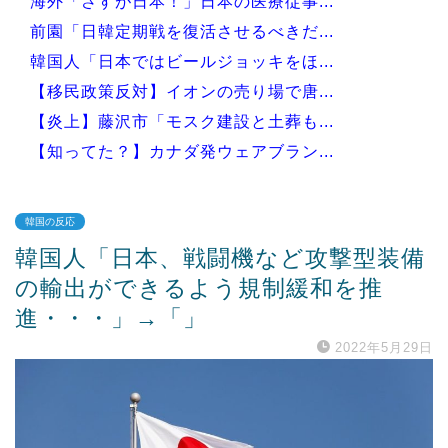
海外「さすが日本！」日本の医療従事...
前園「日韓定期戦を復活させるべきだ...
韓国人「日本ではビールジョッキをほ...
【移民政策反対】イオンの売り場で唐...
【炎上】藤沢市「モスク建設と土葬も...
【知ってた？】カナダ発ウェアブラン...
韓国の反応
韓国人「日本、戦闘機など攻撃型装備
Powered by livedoor 相互RSS
の輸出ができるよう規制緩和を推
進・・・」→「」
2022年5月29日