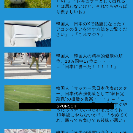
ﾌﾞﾙ）」「レギュラーとして出れる
とは思わないけど、それでもやっぱ
り羨ましいね」
韓国人「日本のXで話題になったエ
アコンの臭いを消す方法をご覧くだ
さい」→「これマジ？」
韓国人「韓国人の精神的健康の順
位、18ヵ国中17位に・・・」
→「日本に勝った！！！！！」
韓国人「サッカー元日本代表のスタ
ー、日本代表強化策として“韓日定
期戦”の復活を提案・・・」→「こ
れはマジで良いと思う」「今すぐや
SPONSOR
ったらガチでボコられるだろうね
10年後にやらないか？」「やめてく
れ、勝っても負けても後味が悪い」
韓国人「米国が円買い介入・・・米