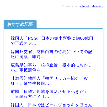
References：
mlbpark
、
dcinside
おすすめ記事
韓国人「PSG、日本の鈴木彩艶に約60億円
で正式オフ...
韓国外交省、防衛白書の竹島についての記
述に抗議…即時...
広島県知事ら「核抑止論、根本的におかし
い。軍拡競争を...
【激震】韓国人「韓国サッカー協会、W
杯・五輪で複数回...
前園「日韓定期戦を復活させるべきだ」
「日韓双方にメリ...
韓国人「日本ではビールジョッキをほとん