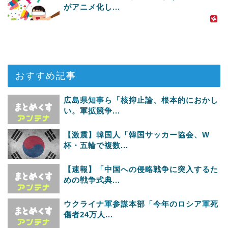
がアニメ化し...
おすすめ記事
広島県知事ら「核抑止論、根本的におかし
い。軍拡競争...
【激震】韓国人「韓国サッカー協会、W
杯・五輪で複数...
【速報】「中国への侵略戦争に突入するた
めの戦争式典...
ウクライナ軍参謀本部「今年のロシア軍死
傷者24万人...