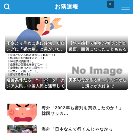
×
お隣速報
予定より早めに家に帰宅。リビ
【ウマ娘】スキポが増えてきた
ングに「裸の嫁」と男がいた。
反面、面倒になったこともある
まさかの不倫現場に遭遇...
逮捕案件だろ 〜 パヨク「ア
実家の母が作るキュウリのから
ジア人民、中国人民と連帯して
し漬けが大好きで
戦おー！悪政高市を打倒するぞ
ー！」
海外「2002年も審判を買収したのか！」
韓国サッカ...
海外「日本なんて行くんじゃなかっ