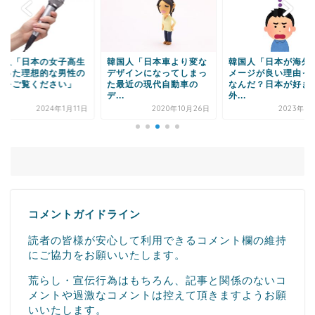
Powered by livedoor 相互RSS
国人「日本車より変な
韓国人「日本が海外でイ
韓国人「日本、次世
ザインになってしまっ
メージが良い理由って何
導体を国産化へ ト
最近の現代自動車の
なんだ？日本が好きな
タ・ソニーなど8社
.
外...
会...
2020年10月26日
2023年10月6日
2022年11
コメントガイドライン
読者の皆様が安心して利用できるコメント欄の維持
にご協力をお願いいたします。
荒らし・宣伝行為はもちろん、記事と関係のないコ
メントや過激なコメントは控えて頂きますようお願
いいたします。