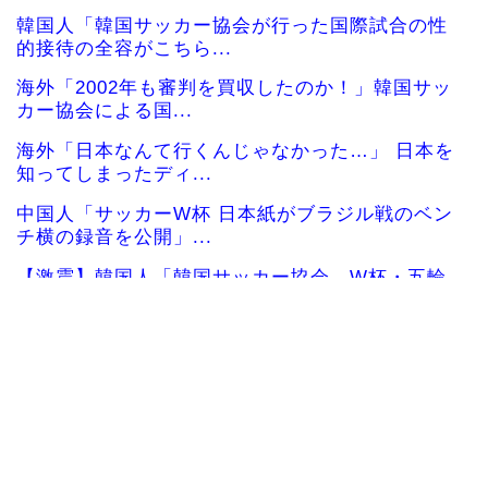
韓国人「韓国サッカー協会が行った国際試合の性
的接待の全容がこちら...
海外「2002年も審判を買収したのか！」韓国サッ
カー協会による国...
海外「日本なんて行くんじゃなかった…」 日本を
知ってしまったディ...
中国人「サッカーW杯 日本紙がブラジル戦のベン
チ横の録音を公開」...
【激震】韓国人「韓国サッカー協会、W杯・五輪
で複数回の性接待を行...
大谷翔平が25＆26号ホームラン、3安打の猛打賞
もチームはまさか...
海外「日本で初めて梅干しなるものを食べた」日
本旅行で食べた変わっ...
韓国人「日本ではテーブルに肘をついてはいけな