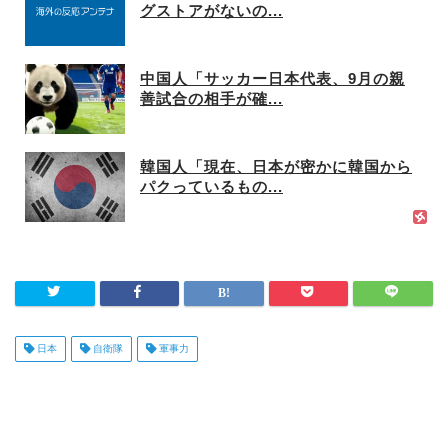
グストアがないの...
中国人「サッカー日本代表、9月の親
善試合の相手が確...
韓国人「現在、日本が密かに韓国から
パクっているもの...
日本
自衛隊
軍事力