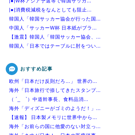
|●|W杯アジア予選等で韓国サッカ...
|●|消費税減税をなんとしても阻止...
韓国人「韓国サッカー協会が行った国...
中国人「サッカーW杯 日本紙がブラ...
【激震】韓国人「韓国サッカー協会、...
韓国人「日本ではテーブルに肘をつい...
韓国人「韓国サッカー協会W杯予選で...
おすすめ記事
欧州「日本だけ反則だろ…」 世界の...
Powered by livedoor 相互RSS
海外「日本旅行で捺してきたスタンプ...
（ ´_ゝ`）中道幹事長、食料品消...
海外「ディズニーがゴミのようだ！」...
【速報】 日本製メモリに世界中から...
海外「お前らの国に他愛のない対立っ...