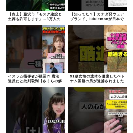
【炎上】藤沢市「モスク建設と
【知ってた？】カナダ発ウェア
土葬も許可します」→3万人の
ブランド、lululemonが日本で
反対署名も却下
オープン→店名は日本差別から
できた？
イスラム指導者が授業!? 憲法
91歳女性の遺体を遺棄したベト
違反だと批判殺到【さくらの解
ナム国籍の男が逮捕されました
説】
#移民 #外国人