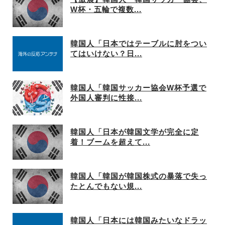
W杯・五輪で複数...
韓国人「日本ではテーブルに肘をつい
てはいけない？日...
韓国人「韓国サッカー協会W杯予選で
外国人審判に性接...
韓国人「日本が韓国文学が完全に定
着！ブームを超えて...
韓国人「韓国が韓国株式の暴落で失っ
たとんでもない規...
韓国人「日本には韓国みたいなドラッ