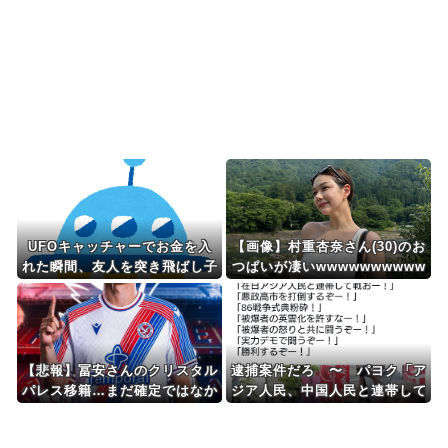
い？日本の食事マナー...
韓国人「韓国サッカー協会W杯予選で外国人審判
に性接待したことが発...
Powered by livedoor 相互RSS
UFOキャッチャーでお金を入
【画像】村重杏奈さん(30)のお
れた瞬間、友人を突き飛ばし子
つぱいが凄いwwwwwwwwww
供にプさせるスウェット親子
ww
【悲報】冨安さんのクリスタル
逮捕案件だろ 〜 パヨク「ア
パレス移籍…まだ確定ではなか
ジア人民、中国人民と連帯して
ったｗｗｗｗｗ
戦おー！悪政高市を打倒するぞ
ー！」