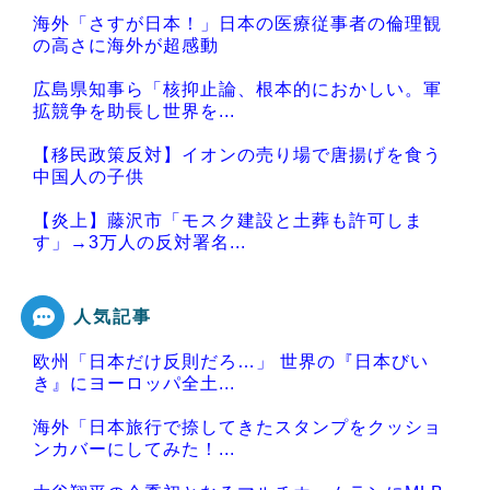
海外「さすが日本！」日本の医療従事者の倫理観
の高さに海外が超感動
広島県知事ら「核抑止論、根本的におかしい。軍
拡競争を助長し世界を...
【移民政策反対】イオンの売り場で唐揚げを食う
中国人の子供
【炎上】藤沢市「モスク建設と土葬も許可しま
す」→3万人の反対署名...
人気記事
欧州「日本だけ反則だろ…」 世界の『日本びい
Powered by livedoor 相互RSS
き』にヨーロッパ全土...
海外「日本旅行で捺してきたスタンプをクッショ
ンカバーにしてみた！...