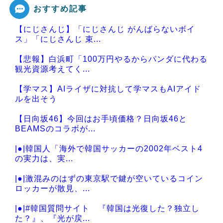
おすすめ記事
【にじさんじ】「にじさんじ がんばらないボイ
Powered by livedoor 相互RSS
ス」「にじさんじ 束...
【悲報】白浜町「100万円やるからパンダに代わる
観光資源考えてく...
【学マス】AIライザに対抗して学マスもAIアイド
ルを出そう
【日向坂46】今回はお手頃価格？日向坂46と
BEAMSのコラボが...
|●|韓国人「海外で韓国サッカーの2002年ベスト4
の実力は、実...
|●|激混みのはずの東京駅で鍵が空いているコイン
ロッカーが散見、...
|●|#韓国質問サイト 『韓国は光復した？独立し
た？』、『光が戻...