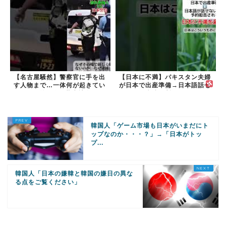
【名古屋騒然】警察官に手を出
【日本に不満】パキスタン夫婦
す人物まで…一体何が起きてい
が日本で出産準備→日本語話せ
るのか #外国人 #共生社会
ないため病院に断られる
#japan
韓国人「ゲーム市場も日本がいまだにト
ップなのか・・・？」→「日本がトッ
プ...
韓国人「日本の嫌韓と韓国の嫌日の異な
る点をご覧ください」