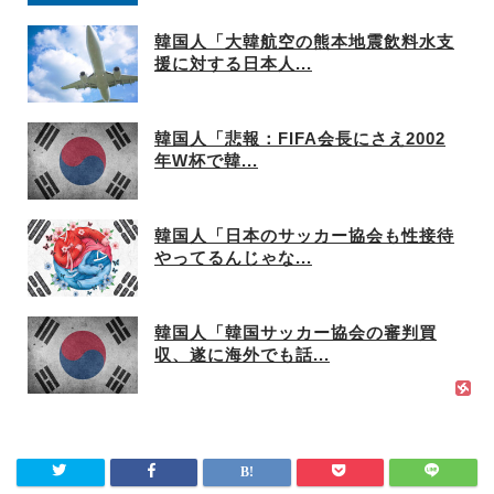
韓国人「大韓航空の熊本地震飲料水支
援に対する日本人...
韓国人「悲報：FIFA会長にさえ2002
年W杯で韓...
韓国人「日本のサッカー協会も性接待
やってるんじゃな...
韓国人「韓国サッカー協会の審判買
収、遂に海外でも話...