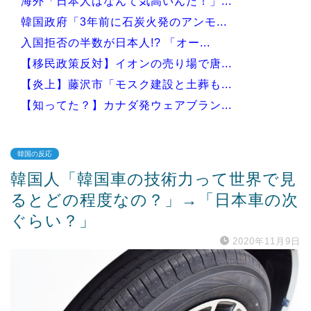
海外「日本人はなんて気高いんだ！」...
韓国政府「3年前に石炭火発のアンモ...
入国拒否の半数が日本人!? 「オー...
【移民政策反対】イオンの売り場で唐...
【炎上】藤沢市「モスク建設と土葬も...
【知ってた？】カナダ発ウェアブラン...
韓国の反応
韓国人「韓国車の技術力って世界で見
Powered by livedoor 相互RSS
るとどの程度なの？」→「日本車の次
ぐらい？」
2020年11月9日