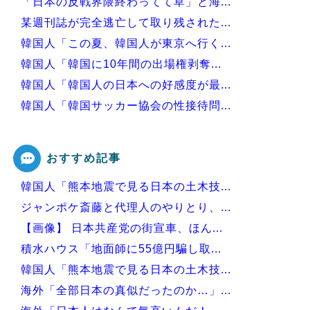
「日本の反戦界隈終わってて草」と海...
某週刊誌が完全逃亡して取り残された...
韓国人「この夏、韓国人が東京へ行く...
韓国人「韓国に10年間の出場権剥奪...
韓国人「韓国人の日本への好感度が最...
韓国人「韓国サッカー協会の性接待問...
韓国が独自開発したと自慢する甘いト...
おすすめ記事
韓国人「熊本地震で見る日本の土木技...
Powered by livedoor 相互RSS
ジャンポケ斎藤と代理人のやりとり、...
【画像】 日本共産党の街宣車、ほん...
積水ハウス「地面師に55億円騙し取...
韓国人「熊本地震で見る日本の土木技...
海外「全部日本の真似だったのか…」...