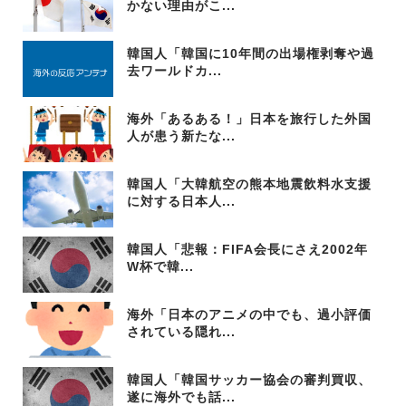
かない理由がこ...
韓国人「韓国に10年間の出場権剥奪や過
去ワールドカ...
海外「あるある！」日本を旅行した外国
人が患う新たな...
韓国人「大韓航空の熊本地震飲料水支援
に対する日本人...
韓国人「悲報：FIFA会長にさえ2002年
W杯で韓...
海外「日本のアニメの中でも、過小評価
されている隠れ...
韓国人「韓国サッカー協会の審判買収、
遂に海外でも話...