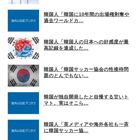
韓国人「韓国に10年間の出場権剥奪や
過去ワールドカ...
韓国人「韓国人の日本への好感度が最
高記録を達成した...
韓国人「韓国サッカー協会の性接待問
題のとんでもない...
韓国が独自開発したと自慢する甘いト
マト、実はそこら...
韓国人「英メディアや海外各社も一斉
に韓国サッカー協...