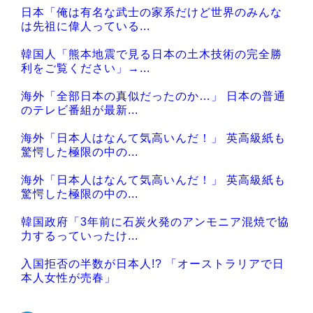
日本「俺は有名な武士の家系だけど世界のみんな
Powered by livedoor 相互RSS
は先祖に偉人っている...
韓国人「熊本地震で見る日本の土木技術の完全勝
利をご覧ください」→...
海外「全部日本の真似だったのか…」 日本の普通
のテレビ番組が最新...
海外「日本人はなんて気高いんだ！」 英高級紙も
驚愕した極限の中の...
海外「日本人はなんて気高いんだ！」 英高級紙も
驚愕した極限の中の...
韓国政府「3年前に石炭火発のアンモニア混焼で協
力するっていったけ...
入国拒否の半数が日本人!? 「オーストラリアで日
本人女性が売春」