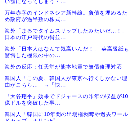
い顎になってしまう・...
万年赤字のインドネシア新幹線。負債を埋めるた
め政府が過半数の株式...
海外「まるでタイムスリップしたみたいだ…！」
日本の江戸時代の街並...
海外「日本人はなんて気高いんだ！」 英高級紙も
驚愕した極限の中の...
海外の反応：任天堂が熊本地震で無償修理対応
韓国人「この夏、韓国人が東京へ行くしかない理
由がこちら…」→「快...
『大谷翔平』効果でドジャースの昨年の収益が10
億ドルを突破した事...
韓国人「韓国に10年間の出場権剥奪や過去ワール
ドカップ、オリンピ...
海外「彼らこそ真のヒーローだ！」手術中に大地
震が起きた熊本総合病...