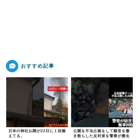
おすすめ記事
日本の神社仏閣が22日に１回燃
公園を不法占拠をして騒音を撒
えてる。
き散らした反対派を警察が撤去