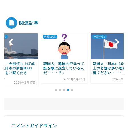
|●|韓国人「韓国サッカー協会の性接待問題のとん
でもない言い訳が...
関連記事
の反応
韓国の反応
韓国の反応
Powered by livedoor 相互RSS
国人「今回打ち上げ成
韓国人「韓国の空母って
韓国人「日本に100
した日本の新型H3ロ
誰を敵に想定しているん
上の老舗が多い理由
ットをご覧くださ
だ・・・？」
覧ください・・・」→.
...
2021年1月20日
2025年3
2024年2月17日
コメントガイドライン