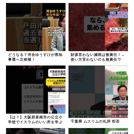
しました！
どうなる？河合ゆうすけが県知
財源言わない減税は無責任！→
事選へ立候補！
使い方言わないのも無責任で
は？
【は？】大阪府泉南市の公立小
千葉県 ムスリムの礼拝 拒否
学校でイスラムのいい所を学ぶ