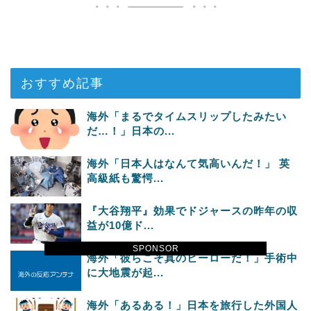
おすすめ記事
海外「まるでタイムスリップしたみたい
だ…！」日本の...
海外「日本人はなんて気高いんだ！」 英
高級紙も驚愕...
『大谷翔平』効果でドジャースの昨年の収
益が10億ド...
SPONSOR
海外「彼らこそ真のヒーローだ！」手術中
に大地震が起...
海外「あるある！」日本を旅行した外国人