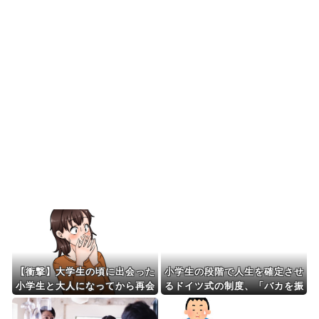
韓国人「韓国人の日本への好感度が最高記録を達
成した理由」
韓国人「韓国サッカー協会の性接待問題のとんで
もない言い訳がこちら...
韓国が独自開発したと自慢する甘いトマト、実は
そこら辺のトマトに砂...
Powered by livedoor 相互RSS
【衝撃】大学生の頃に出会った
小学生の段階で人生を確定させ
小学生と大人になってから再会
るドイツ式の制度、「バカを振
し結婚した男、めちゃくちゃ叩
い落せるから合理的だ」と自惚
かれてしまうｗｗｗｗｗ(※画
れていた結果……