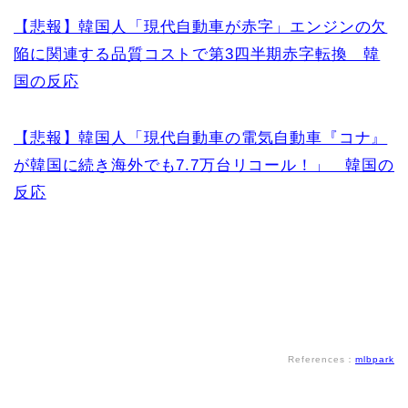
【悲報】韓国人「現代自動車が赤字」エンジンの欠
陥に関連する品質コストで第3四半期赤字転換 韓
国の反応
【悲報】韓国人「現代自動車の電気自動車『コナ』
が韓国に続き海外でも7.7万台リコール！」 韓国の
反応
References：
mlbpark