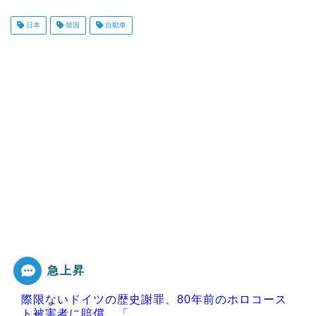
日本
韓国
自動車
急上昇
際限ないドイツの歴史謝罪、80年前のホロコース
ト被害者に賠償…「...