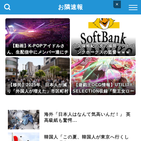
×
お隣速報
【動画】K-POPアイドルさ
小久保裕紀の次の福岡ソフトバ
ん、生配信中にメンバー達にチ
ンクホークスの監督ｗｗｗ
クビを弄られてしまう
【移民】2025年、日本人が減
【遊戯王OCG情報】UTILITY
り「外国人が増えた」市区町村
SELECTION収録『聖王女ロー
ランキング…5位は埼玉県川口
ズパメラ』、『月女神の至天』
市、4位京都市 トップ3は？
等の実物動画
海外「日本人はなんて気高いんだ！」 英
高級紙も驚愕...
韓国人「この夏、韓国人が東京へ行くし