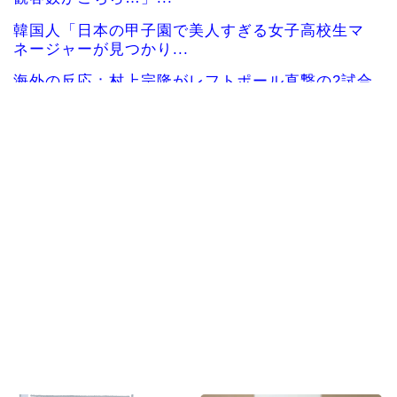
韓国人「日本の甲子園で美人すぎる女子高校生マ
ネージャーが見つかり...
海外の反応：村上宗隆がレフトポール直撃の2試合
連続第26号ホーム...
海外の反応 山本由伸、無失点力投！ドジャース
ついに連敗ストップ！...
海外「今年、夏の暑さが厳しい日本でこんなもの
が売れてるらしい！ｗ...
海外の反応MLB：村上宗隆が2戦連発の26号、160
キロ攻略のポ...
海外「なんてこった！」日本とドイツの病院食の
あまりの差に海外が大...