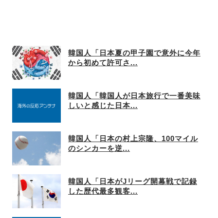
韓国人「日本夏の甲子園で意外に今年
から初めて許可さ...
韓国人「韓国人が日本旅行で一番美味
しいと感じた日本...
韓国人「日本の村上宗隆、100マイル
のシンカーを逆...
韓国人「日本がJリーグ開幕戦で記録
した歴代最多観客...