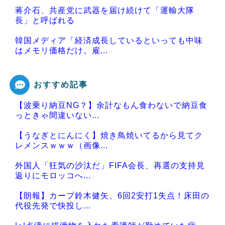
蒋介石、共産党に武器を届け続けて「運輸大隊
長」と呼ばれる
韓国メディア「経済成長しているといっても中味
はメモリ価格だけ。雇...
おすすめ記事
【波乗り納豆NG？】余計なもん食わないで納豆食
Powered by livedoor 相互RSS
っときゃ間違いない...
【うなぎとにんにく】焼き鳥焼いてるから見てク
レメンスｗｗｗ（画像...
外国人「狂気の沙汰だ」FIFA会長、再選の支持見
返りにモロッコへ...
【朗報】カープ鈴木健矢、6回2安打1失点！床田の
代役先発で快投し...