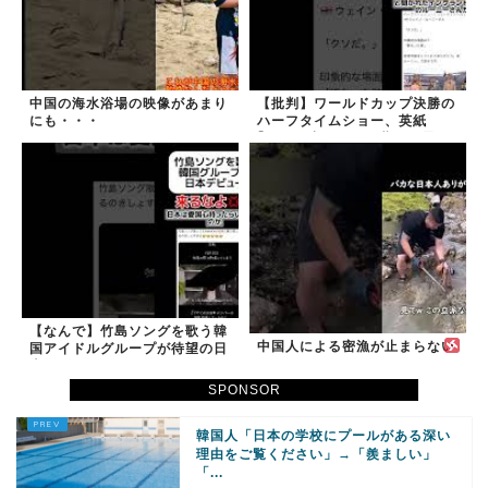
中国の海水浴場の映像があまり
【批判】ワールドカップ決勝の
にも・・・
ハーフタイムショー、英紙
｢BTSが出てきて悪夢かと思っ
た｣
【なんで】竹島ソングを歌う韓
中国人による密漁が止まらない
国アイドルグループが待望の日
本デビュー
SPONSOR
韓国人「日本の学校にプールがある深い
理由をご覧ください」→「羨ましい」
「...