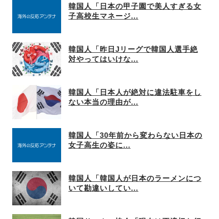
韓国人「日本の甲子園で美人すぎる女
子高校生マネージ...
韓国人「昨日Jリーグで韓国人選手絶
対やってはいけな...
韓国人「日本人が絶対に違法駐車をし
ない本当の理由が...
韓国人「30年前から変わらない日本の
女子高生の姿に...
韓国人「韓国人が日本のラーメンにつ
いて勘違いしてい...