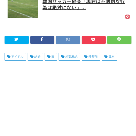
韓国サッカー協会「現在は不適切な行
為は絶対にない」...
アイドル
結婚
嵐
相葉雅紀
櫻井翔
日本