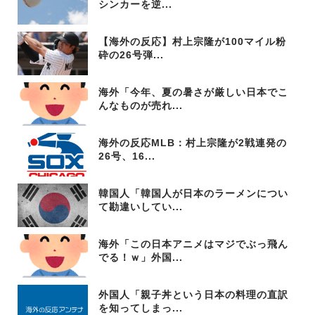
シンカーを逆...
【海外の反応】村上宗隆が100マイル粉
砕の26号弾...
海外「今年、夏の暑さが厳しい日本でこ
んなものが売れ...
海外の反応MLB：村上宗隆が2戦連発の
26号、16...
韓国人「韓国人が日本のラーメンについ
て勘違いしてい...
海外「この日本アニメはマジでぶっ飛ん
でる！ｗ」外国...
外国人「親子丼という日本の料理の直訳
を知ってしまっ...