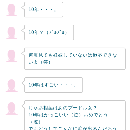
10年・・・。
Powered by livedoor 相互RSS
10年？（ﾌﾞﾙﾌﾞﾙ）
何度見ても妊娠していないは適応できな
いよ（笑）
10年はすごい・・・。
じゃあ相葉はあのプードル女？
10年はかっこいい（泣）おめでとう
（泣）
でもどうしてこんなに涙が出るんだろう