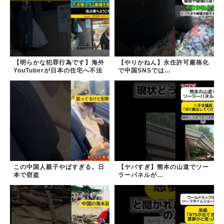
【明らかな犯罪行為です】海外
【やりかねん】永住許可厳格化
YouTuberが日本の住宅へ不法
で中国SNSでは…
侵入する動画を投稿
この中国人親子やばすぎる。日
【ヤバすぎ】熊本の山道でソー
本で窃盗
ラーパネルが…