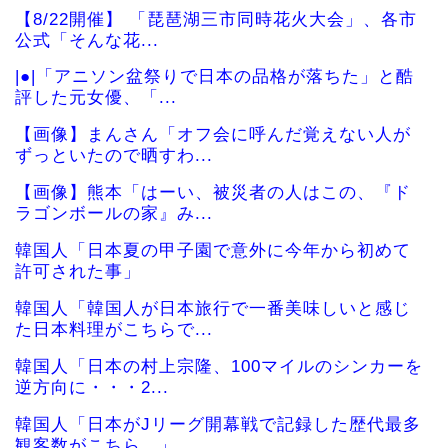
【8/22開催】 「琵琶湖三市同時花火大会」、各市
公式「そんな花...
|●|「アニソン盆祭りで日本の品格が落ちた」と酷
評した元女優、「...
【画像】まんさん「オフ会に呼んだ覚えない人が
ずっといたので晒すわ...
【画像】熊本「はーい、被災者の人はこの、『ド
ラゴンボールの家』み...
韓国人「日本夏の甲子園で意外に今年から初めて
許可された事」
韓国人「韓国人が日本旅行で一番美味しいと感じ
た日本料理がこちらで...
韓国人「日本の村上宗隆、100マイルのシンカーを
逆方向に・・・2...
韓国人「日本がJリーグ開幕戦で記録した歴代最多
観客数がこちら…」...