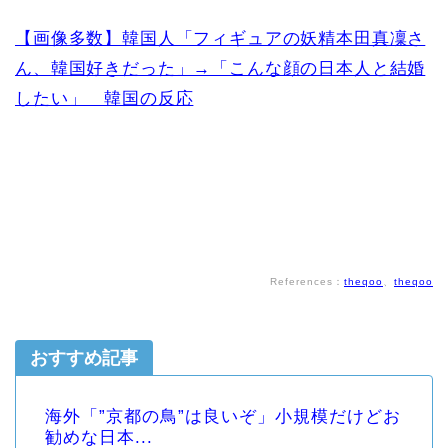
【画像多数】韓国人「フィギュアの妖精本田真凜さ
ん、韓国好きだった」→「こんな顔の日本人と結婚
したい」 韓国の反応
References：
theqoo
、
theqoo
おすすめ記事
海外「”京都の鳥”は良いぞ」小規模だけどお
勧めな日本...