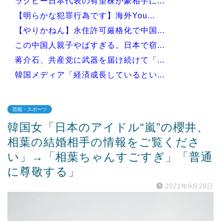
ラグビー日本代表の有望株が豪相手に...
【明らかな犯罪行為です】海外You...
【やりかねん】永住許可厳格化で中国...
この中国人親子やばすぎる。日本で窃...
蒋介石、共産党に武器を届け続けて「...
韓国メディア「経済成長しているとい...
芸能・スポーツ
韓国女「日本のアイドル“嵐”の櫻井、
Powered by livedoor 相互RSS
相葉の結婚相手の情報をご覧くださ
い」→「相葉ちゃんすごすぎ」「普通
に尊敬する」
2021年9月28日