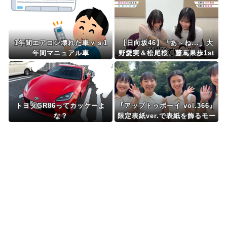
Powered by livedoor 相互RSS
1年間エアコン壊れた車ｖｓ1
【日向坂46】「あ～ね...」大
年間マニュアル車
野愛実＆松尾桜、藤嶌果歩1st
写真集に耐えきれなくなるw
トヨタGR86ってカッケーよ
『アップトゥボーイ vol.366』
な？
限定表紙ver.で表紙を飾るモー
ニング娘。18期の動画ｷﾀ━━
━━(ﾟ∀ﾟ)━━━━!!