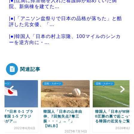
|●|点滴に排泄物を入れた看護師が勤めていた病
院、新病棟を建てた...
|●|「アニソン盆祭りで日本の品格が落ちた」と酷
評した元女優、「...
|●|韓国人「日本の村上宗隆、100マイルのシンカ
ーを逆方向に・...
|●|韓国人「韓国人が日本旅行で一番美味しいと感
じた日本料理がこ...
関連記事
・スポーツ
芸能・スポーツ
芸能・スポーツ
Powered by livedoor 相互RSS
国人「日本の山本由
韓国人「日本がW杯で4-
韓国人「タティスjr
、7回無失点7奪三
0圧勝の裏で起こってい
打席連続ホームラン
・・・」→「」
る韓国の近況をご覧く...
本の大谷を抜いて両リ.
MLB】
2026年6月22日
2021年6
2025年7月14日