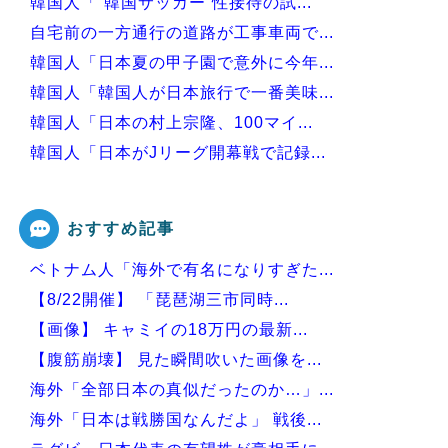
韓国人「“韓国サッカー”性接待の試...
自宅前の一方通行の道路が工事車両で...
韓国人「日本夏の甲子園で意外に今年...
韓国人「韓国人が日本旅行で一番美味...
韓国人「日本の村上宗隆、100マイ...
韓国人「日本がJリーグ開幕戦で記録...
韓国人「日本の甲子園で美人すぎる女...
おすすめ記事
ベトナム人「海外で有名になりすぎた...
Powered by livedoor 相互RSS
【8/22開催】 「琵琶湖三市同時...
【画像】 キャミイの18万円の最新...
【腹筋崩壊】 見た瞬間吹いた画像を...
海外「全部日本の真似だったのか…」...
海外「日本は戦勝国なんだよ」 戦後...