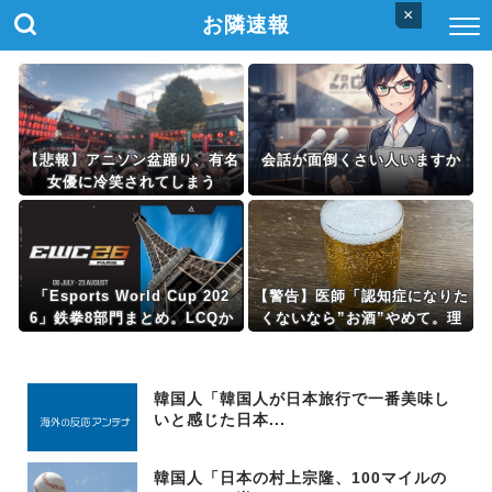
×
お隣速報
【悲報】アニソン盆踊り、有名
会話が面倒くさい人いますか
女優に冷笑されてしまう
「Esports World Cup 202
【警告】医師「認知症になりた
6」鉄拳8部門まとめ。LCQか
くないなら”お酒”やめて。理
ら勝ち上がった無名のパキスタ
由がこれ」
ン勢が優勝
韓国人「韓国人が日本旅行で一番美味し
いと感じた日本...
韓国人「日本の村上宗隆、100マイルの