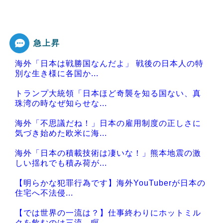
急上昇
海外「日本は戦勝国なんだよ」 戦後の日本人の特
別な生き様に各国か...
トランプ大統領「日本ほど奇襲を知る国ない、真
珠湾の時なぜ知らせな...
海外「不思議だね！」日本の雇用制度の正しさに
気づき始めた欧米に海...
海外「日本の積載技術は凄いな！」熊本地震の激
しい揺れでも積み荷が...
【明らかな犯罪行為です】海外YouTuberが日本の
住宅へ不法侵...
【では世界の一流は？】仕事終わりにホットミル
クを飲むのは三流。瞑...