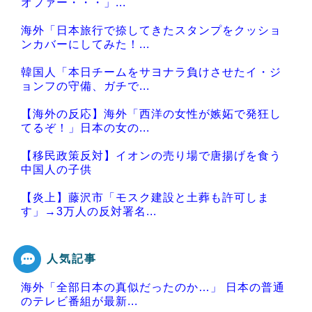
オファー・・・」...
海外「日本旅行で捺してきたスタンプをクッショ
ンカバーにしてみた！...
韓国人「本日チームをサヨナラ負けさせたイ・ジ
ョンフの守備、ガチで...
【海外の反応】海外「西洋の女性が嫉妬で発狂し
てるぞ！」日本の女の...
【移民政策反対】イオンの売り場で唐揚げを食う
中国人の子供
【炎上】藤沢市「モスク建設と土葬も許可しま
す」→3万人の反対署名...
人気記事
海外「全部日本の真似だったのか…」 日本の普通
Powered by livedoor 相互RSS
のテレビ番組が最新...