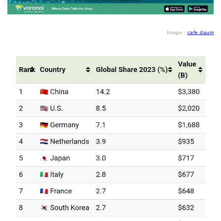
Image：
cafe daum