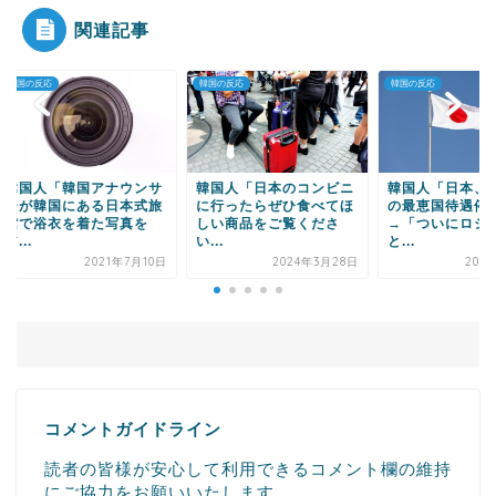
関連記事
の反応
韓国の反応
韓国の反応
Powered by livedoor 相互RSS
国人「韓国アナウンサ
韓国人「日本のコンビニ
韓国人「日本、ロシ
が韓国にある日本式旅
に行ったらぜひ食べてほ
の最恵国待遇停止へ
で浴衣を着た写真を
しい商品をご覧くださ
→「ついにロシアも
.
い...
と...
2021年7月10日
2024年3月28日
2022年3
コメントガイドライン
読者の皆様が安心して利用できるコメント欄の維持
にご協力をお願いいたします。