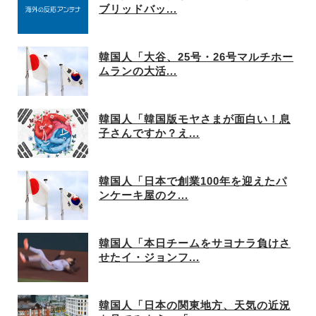
ブリッドバッ...
韓国人「大谷、25号・26号マルチホー
ムランの大活...
韓国人「韓国版モヤさまが面白い！息
子さんですか？え...
韓国人「日本で創業100年を迎えたパ
ンケーキ屋のク...
韓国人「本日チームをサヨナラ負けさ
せたイ・ジョンフ...
韓国人「日本の関東地方、天気の近況