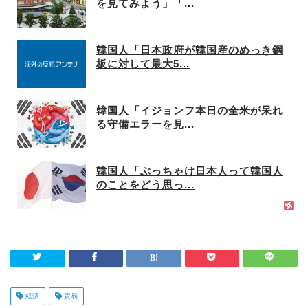
を見てみよう」「...
韓国人「日本政府が韓国産のめっき鋼
板に対して最大5...
韓国人「イジョンフ本日の全米が呆れ
る守備エラーを見...
韓国人「ぶっちゃけ日本人って韓国人
のことをどう思っ...
経済
貿易