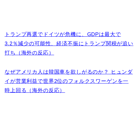
トランプ再選でドイツが危機に、GDPは最大で
3.2％減少の可能性、経済不振にトランプ関税が追い
打ち（海外の反応）
なぜアメリカ人は韓国車を欲しがるのか？ ヒュンダ
イが営業利益で世界2位のフォルクスワーゲンを一
時上回る（海外の反応）