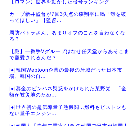
【ロマン】世界を動かした暗号ランキング
Powered by livedoor 相互RSS
カープ新井監督が7回3失点の森翔平に喝「殻を破
ってほしい」【監督...
周防パトラさん、あまりオフのことを言わなくな
る？
【謎】一番手Vグループはなぜ任天堂からあそこま
で寵愛されるんだ？
|●|韓国Webtoon企業の最後の牙城だった日本市
場、韓国の自...
|●|募金のピンハネ疑惑をかけられた某野党、「全
額が被災地のため...
|●|世界初の超伝導量子熱機関…燃料もピストンも
ない量子エンジン...
|●|韓国人「青年失業率7.0%の韓国で日本が韓国人
の海外就業先...