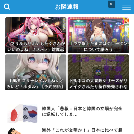
×
お隣速報
「フリルもリボンもたくさんが
【ウマ娘】たまにはジョーダン
いいのよね、ふふっ♪」対魔忍
について語ろう
RPG・新イベント『バニーと
ヨミハラクライシス』
【崩壊:スターレイル】ねんど
トルネコの大冒険シリーズがリ
ろいど「ホタル」【予約開始】
メイクされたり新作発売されな
い理由は？なぜ？
韓国人「悲報：日本と韓国の立場が完全
に逆転してしま...
海外「これが文明か！」日本に比べて超