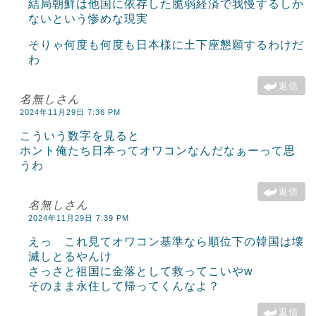
結局朝鮮は他国に依存した脆弱経済で我慢するしか
ないという惨めな現実
そりゃ何度も何度も日本様に土下座懇願するわけだ
わ
返信
名無しさん
2024年11月29日 7:36 PM
こういう数字を見ると
ホント俺たち日本ってオワコンなんだなぁーって思
うわ
返信
名無しさん
2024年11月29日 7:39 PM
えっ これ見てオワコン基準なら順位下の韓国は壊
滅しとるやんけ
さっさと祖国に金落として救ってこいやw
そのまま永住して帰ってくんなよ？
返信