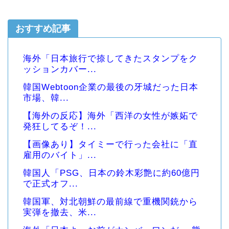
おすすめ記事
海外「日本旅行で捺してきたスタンプをク
ッションカバー...
韓国Webtoon企業の最後の牙城だった日本
市場、韓...
【海外の反応】海外「西洋の女性が嫉妬で
発狂してるぞ！...
【画像あり】タイミーで行った会社に「直
雇用のバイト」...
韓国人「PSG、日本の鈴木彩艶に約60億円
で正式オフ...
韓国軍、対北朝鮮の最前線で重機関銃から
実弾を撤去、米...