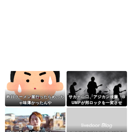
抗議
海外「日本の電車旅で最高に気分を上げてくれる
ものがコレ！」→「分...
【海外の反応】「日本人なら誰が好き？」外国人
が選んだ人物が予想外...
Powered by livedoor 相互RSS
昨日ラーメン屋行ったらめっち
サカナ山口、アジカン後藤「B
ゃ味薄かったんや
UMPが邦ロックを一変させ
た」←これwww