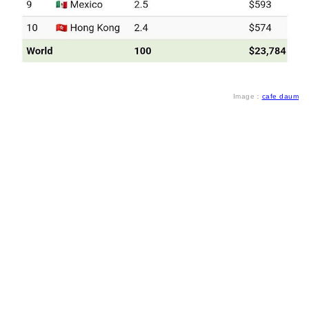
Image：
cafe daum