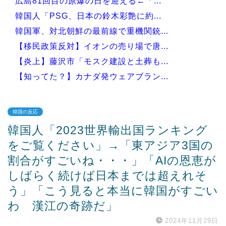
広島81回目の原爆の日を迎える←「...
韓国人「PSG、日本の鈴木彩艶に約...
韓国軍、対北朝鮮の最前線で重機関銃...
【移民政策反対】イオンの売り場で唐...
【炎上】藤沢市「モスク建設と土葬も...
【知ってた？】カナダ発ウェアブラン...
韓国の反応
韓国人「2023世界輸出国ランキング
Powered by livedoor 相互RSS
をご覧ください」→「東アジア3国の
割合がすごいね・・・」「AIの恩恵が
しばらく続けば日本までは超えれそ
う」「こう見ると本当に韓国がすごい
わ 漢江の奇跡だ」
2024年11月29日