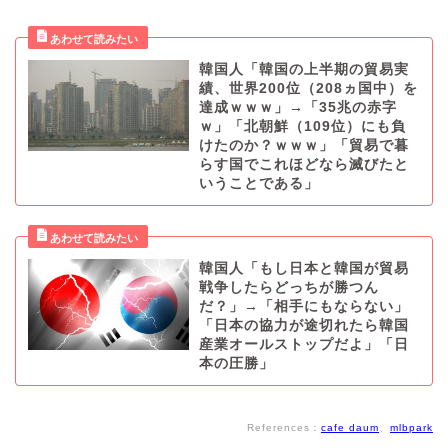
韓国人「韓国の上半期の貿易実
績、世界200位（208ヵ国中）を
達成ｗｗｗ」→「35兆の赤字
ｗ」「北朝鮮（109位）にも負
けたのか？ｗｗｗ」「貿易で暮
らす国でこれほどなら滅びたと
いうことである」
韓国人「もし日本と韓国が貿易
戦争したらどっちが勝つん
だ？」→「相手にもならない」
「日本の協力が途切れたら韓国
産業オールストップだよ」「日
本の圧勝」
References：
cafe daum
、
mlbpark