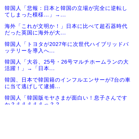
韓国人「悲報：日本と韓国の立場が完全に逆転し
てしまった模様…」→...
海外「これが文明か！」日本に比べて超石器時代
だった英国に海外が大...
韓国人「トヨタが2027年に次世代ハイブリッドバ
ッテリーを導入へ...
韓国人「大谷、25号・26号マルチホームランの大
活躍！」→「日本...
韓国、日本で韓国籍のインフルエンサーが7台の車
に当て逃げして逮捕...
韓国人「韓国版モヤさまが面白い！息子さんです
か？えええええっ？？...
海外「その通り！」日本人ならどこでも発展させ
ると語る世界的大富豪...
海外の反応：韓国が日本の防衛白書の竹島記述に