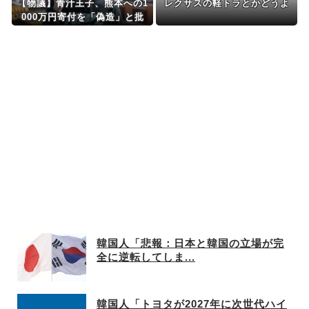
【物議】青汁王子、熊本への1
レクサスの軽トラとかどうよ
000万円寄付を「偽造」と批
判 証拠提示後の対応に疑問の
声
韓国人「悲報：日本と韓国の立場が完
全に逆転してしま...
韓国人「トヨタが2027年に次世代ハイ