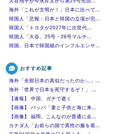
大谷翔平が今永昇太から第25号先頭...
海外「これが文明か！」日本に比べて...
韓国人「悲報：日本と韓国の立場が完...
韓国人「トヨタが2027年に次世代...
韓国人「大谷、25号・26号マルチ...
韓国、日本で韓国籍のインフルエンサ...
韓国人「韓国版モヤさまが面白い！息...
おすすめ記事
海外「全部日本の真似だったのか…」...
Powered by livedoor 相互RSS
海外「世界で日本を死守するぞ！」 ...
【速報】 中国、ガチで逝く
【画像】 パッパ「妻と子供と海に来...
【画像】 福岡、こんなのが普通に走...
カナダ人「お前らの国で異性の服を着...