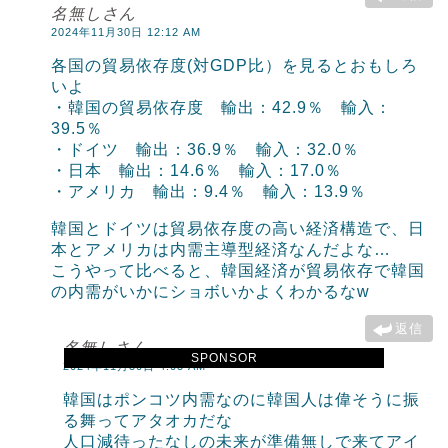
名無しさん
2024年11月30日 12:12 AM
各国の貿易依存度(対GDP比）を見るとおもしろ
いよ
・韓国の貿易依存度 輸出：42.9％ 輸入：
39.5％
・ドイツ 輸出：36.9％ 輸入：32.0％
・日本 輸出：14.6％ 輸入：17.0％
・アメリカ 輸出：9.4％ 輸入：13.9％
韓国とドイツは貿易依存度の高い経済構造で、日
本とアメリカは内需主導型経済なんだよな…
こうやって比べると、韓国経済が貿易依存で韓国
の内需がいかにショボいかよくわかるなw
返信
名無しさん
SPONSOR
2024年11月30日 4:05 AM
韓国はポンコツ内需なのに韓国人は偉そうに振
る舞ってアタオカだな
人口減待ったなしの未来が準備無しで来てアイ