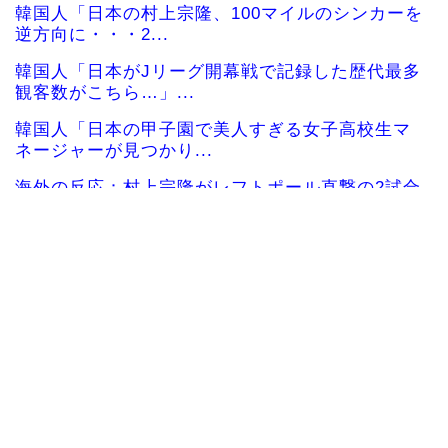
韓国人「日本の村上宗隆、100マイルのシンカーを
逆方向に・・・2...
韓国人「日本がJリーグ開幕戦で記録した歴代最多
観客数がこちら…」...
韓国人「日本の甲子園で美人すぎる女子高校生マ
ネージャーが見つかり...
海外の反応：村上宗隆がレフトポール直撃の2試合
連続第26号ホーム...
海外の反応 山本由伸、無失点力投！ドジャース
ついに連敗ストップ！...
海外「今年、夏の暑さが厳しい日本でこんなもの
が売れてるらしい！ｗ...
海外の反応MLB：村上宗隆が2戦連発の26号、160
キロ攻略のポ...
海外「なんてこった！」日本とドイツの病院食の
あまりの差に海外が大...