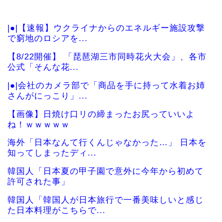
|●|【速報】ウクライナからのエネルギー施設攻撃
で窮地のロシアを...
【8/22開催】 「琵琶湖三市同時花火大会」、各市
公式「そんな花...
|●|会社のカメラ部で「商品を手に持って水着お姉
さんがにっこり」...
【画像】日焼け口リの締まったお尻っていいよ
ね！ｗｗｗｗｗ
海外「日本なんて行くんじゃなかった…」 日本を
知ってしまったディ...
韓国人「日本夏の甲子園で意外に今年から初めて
許可された事」
韓国人「韓国人が日本旅行で一番美味しいと感じ
た日本料理がこちらで...