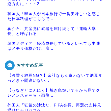
逆方向に・・・2...
韓国人「韓国人が日本旅行で一番美味しいと感じ
た日本料理がこちらで...
蒋介石、共産党に武器を届け続けて「運輸大隊
長」と呼ばれる
韓国メディア「経済成長しているといっても中味
はメモリ価格だけ。雇...
おすすめ記事
【波乗り納豆NG？】余計なもん食わないで納豆食
Powered by livedoor 相互RSS
っときゃ間違いない...
【うなぎとにんにく】焼き鳥焼いてるから見てク
レメンスｗｗｗ（画像...
外国人「狂気の沙汰だ」FIFA会長、再選の支持見
返りにモロッコへ...