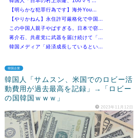
韓国人「日本の村上宗隆、100マイ...
【明らかな犯罪行為です】海外You...
【やりかねん】永住許可厳格化で中国...
この中国人親子やばすぎる。日本で窃...
蒋介石、共産党に武器を届け続けて「...
韓国メディア「経済成長しているとい...
韓国企業
韓国人「サムスン、米国でのロビー活
Powered by livedoor 相互RSS
動費用が過去最高を記録」→「ロビー
の国韓国ｗｗｗ」
2023年11月12日