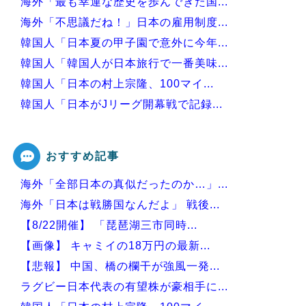
海外「最も幸運な歴史を歩んできた国...
海外「不思議だね！」日本の雇用制度...
韓国人「日本夏の甲子園で意外に今年...
韓国人「韓国人が日本旅行で一番美味...
韓国人「日本の村上宗隆、100マイ...
韓国人「日本がJリーグ開幕戦で記録...
韓国人「日本の甲子園で美人すぎる女...
おすすめ記事
海外「全部日本の真似だったのか…」...
Powered by livedoor 相互RSS
海外「日本は戦勝国なんだよ」 戦後...
【8/22開催】 「琵琶湖三市同時...
【画像】 キャミイの18万円の最新...
【悲報】 中国、橋の欄干が強風一発...
ラグビー日本代表の有望株が豪相手に...