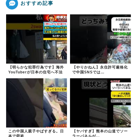
おすすめ記事
【明らかな犯罪行為です】海外
【やりかねん】永住許可厳格化
YouTuberが日本の住宅へ不法
で中国SNSでは…
侵入する動画を投稿
この中国人親子やばすぎる。日
【ヤバすぎ】熊本の山道でソー
本で窃盗
ラーパネルが…