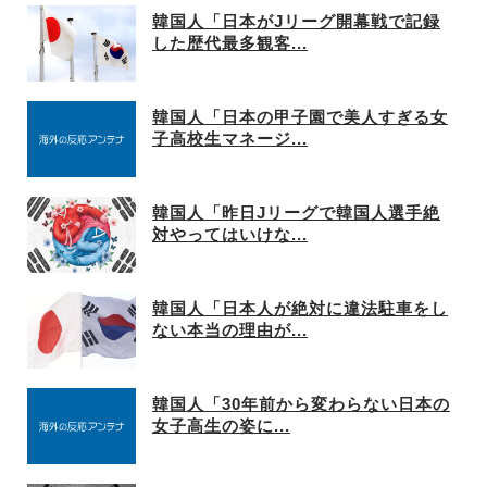
韓国人「日本がJリーグ開幕戦で記録
した歴代最多観客...
韓国人「日本の甲子園で美人すぎる女
子高校生マネージ...
韓国人「昨日Jリーグで韓国人選手絶
対やってはいけな...
韓国人「日本人が絶対に違法駐車をし
ない本当の理由が...
韓国人「30年前から変わらない日本の
女子高生の姿に...