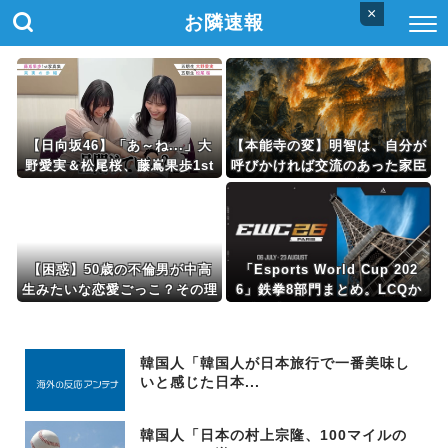
×
お隣速報
【日向坂46】「あ～ね...」大
【本能寺の変】明智は、自分が
野愛実＆松尾桜、藤嶌果歩1st
呼びかければ交流のあった家臣
写真集に耐えきれなくなるw
はみんな 自分の味方をしてく
れるだろうと思っていた
【困惑】50歳の不倫男が中高
「Esports World Cup 202
生みたいな恋愛ごっこ？その理
6」鉄拳8部門まとめ。LCQか
由がコレｗｗｗｗ
ら勝ち上がった無名のパキスタ
ン勢が優勝
韓国人「韓国人が日本旅行で一番美味し
いと感じた日本...
韓国人「日本の村上宗隆、100マイルの