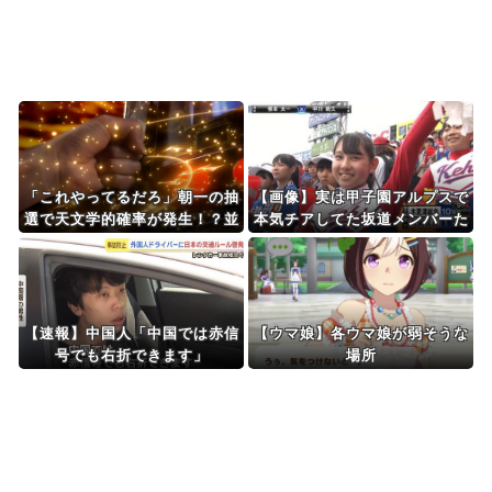
Powered by livedoor 相互RSS
「これやってるだろ」朝一の抽
【画像】実は甲子園アルプスで
選で天文学的確率が発生！？並
本気チアしてた坂道メンバーた
んだ人とその前後で連番が出て
ち
しまう…
【速報】中国人「中国では赤信
【ウマ娘】各ウマ娘が弱そうな
号でも右折できます」
場所