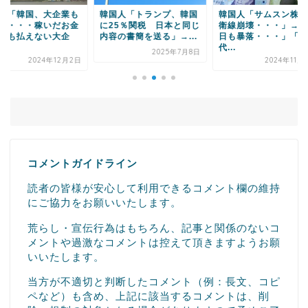
国人「トランプ、韓国
韓国人「サムスン株、防
韓国人「サムスン、
25％関税 日本と同じ
衛線崩壊・・・」→「今
四半期の営業利益95
容の書簡を送る」→...
日も暴落・・・」「現
少の見通し・・・」→.
代...
2025年7月8日
2023年4
2024年11月13日
コメントガイドライン
読者の皆様が安心して利用できるコメント欄の維持
にご協力をお願いいたします。
荒らし・宣伝行為はもちろん、記事と関係のないコ
メントや過激なコメントは控えて頂きますようお願
いいたします。
当方が不適切と判断したコメント（例：長文、コピ
ペなど）も含め、上記に該当するコメントは、削