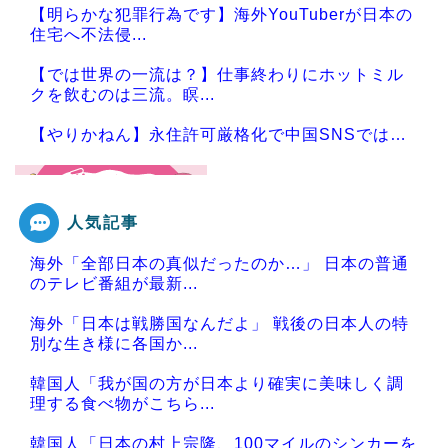
【明らかな犯罪行為です】海外YouTuberが日本の
住宅へ不法侵...
【では世界の一流は？】仕事終わりにホットミル
クを飲むのは三流。瞑...
【やりかねん】永住許可厳格化で中国SNSでは…
人気記事
Powered by livedoor 相互RSS
海外「全部日本の真似だったのか…」 日本の普通
のテレビ番組が最新...
海外「日本は戦勝国なんだよ」 戦後の日本人の特
別な生き様に各国か...
韓国人「我が国の方が日本より確実に美味しく調
理する食べ物がこちら...
韓国人「日本の村上宗隆、100マイルのシンカーを