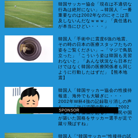
韓国サッカー協会「現在は不適切な
行為は絶対にない」→韓国人「一番
重要なのは2002年なのにそこは言
及しないんだなｗｗｗ」「責任逃れ
が本当にひどい・・・」
韓国人「手術中に震度6強の地震、
その時の日本の医療スタッフたちの
姿をご覧ください」→「マジで鳥肌
立った」「こういう姿は韓国も見習
わないと」「あんな状況なら日本だ
けではなく韓国の医療関係者も同じ
ように行動したはずだ」【熊本地
震】
韓国人「韓国サッカー協会の性接待
報道、海外でも大騒ぎに・・・
2002年W杯4強の記録取り消しの声
も」→「マジで国の恥だ」「2002
SPONSOR
年まで疑う価値がある」「国民や国
が築いた国格をサッカー選手が足で
蹴り飛ばすね」
韓国人「“韓国サッカー”性接待の試