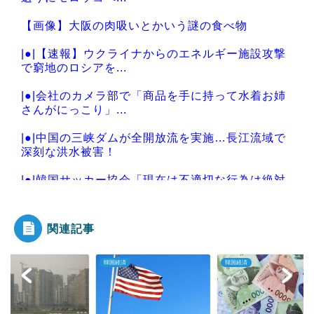
【画像】大阪の肉吸いとかいう謎の食べ物
|●|【速報】ウクライナからのエネルギー施設攻撃
で窮地のロシアを...
|●|会社のカメラ部で「商品を手に持って水着お姉
さんがにっこり」...
|●|中国の三峡ダムが全開放流を実施…長江流域で
深刻な洪水被害！
|●|韓国サッカー協会「現在は不適切な行為は絶対
にない」→韓国人...
関連記事
経済
韓国経済
韓国企業
Powered by livedoor 相互RSS