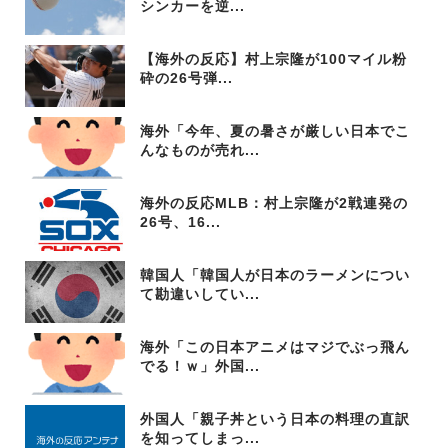
シンカーを逆...
【海外の反応】村上宗隆が100マイル粉
砕の26号弾...
海外「今年、夏の暑さが厳しい日本でこ
んなものが売れ...
海外の反応MLB：村上宗隆が2戦連発の
26号、16...
韓国人「韓国人が日本のラーメンについ
て勘違いしてい...
海外「この日本アニメはマジでぶっ飛ん
でる！ｗ」外国...
外国人「親子丼という日本の料理の直訳
を知ってしまっ...