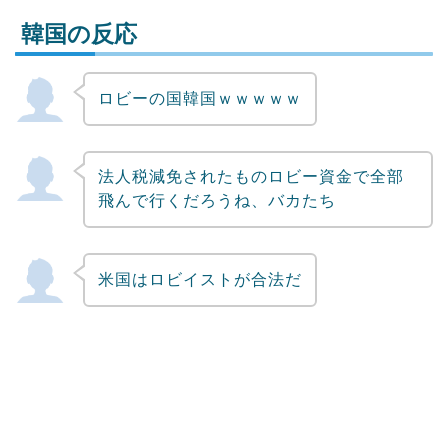
韓国の反応
ロビーの国韓国ｗｗｗｗｗ
Powered by livedoor 相互RSS
法人税減免されたものロビー資金で全部
飛んで行くだろうね、バカたち
米国はロビイストが合法だ