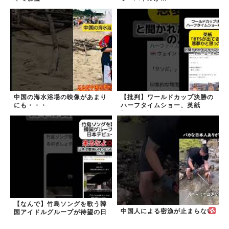
中国の海水浴場の映像があまり
【批判】ワールドカップ決勝の
にも・・・
ハーフタイムショー、英紙
｢BTSが出てきて悪夢かと思っ
た｣
【なんで】竹島ソングを歌う韓
中国人による密漁が止まらない
国アイドルグループが待望の日
本デビュー