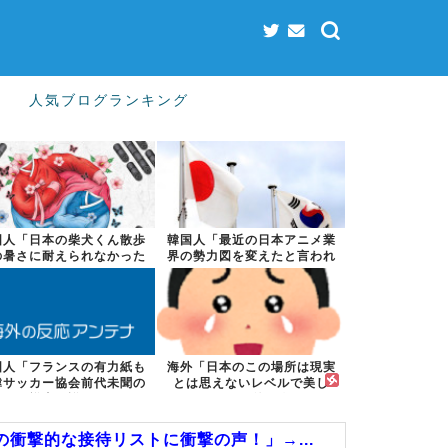
人気ブログランキング
国人「日本の柴犬くん散歩
韓国人「最近の日本アニメ業
の暑さに耐えられなかった
界の勢力図を変えたと言われ
結果」
る作品がこち...
国人「フランスの有力紙も
海外「日本のこの場所は現実
韓サッカー協会前代未聞の
とは思えないレベルで美し
不祥事を詳細...
い…！」外国人...
衝撃的な接待リストに衝撃の声！」→...