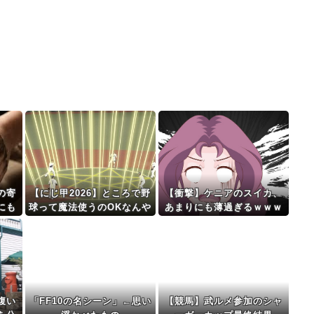
の寄
【にじ甲2026】ところで野
【衝撃】ケニアのスイカ、
にも
球って魔法使うのOKなんや
あまりにも薄過ぎるｗｗｗ
と公
っけ？
ｗｗ
腹い
「FF10の名シーン」←思い
【競馬】武ルメ参加のシャ