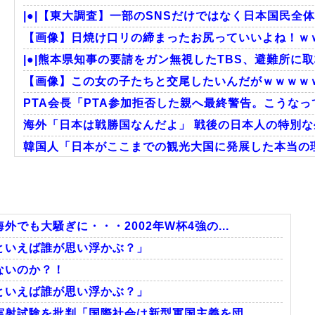
|●|【東大調査】一部のSNSだけではなく日本国民全体
【画像】日焼け口リの締まったお尻っていいよね！ｗ
|●|熊本県知事の要請をガン無視したTBS、避難所に取
【画像】この女の子たちと交尾したいんだがｗｗｗｗ
PTA会長「PTA参加拒否した親へ最終警告。こうな
海外「日本は戦勝国なんだよ」 戦後の日本人の特別
韓国人「日本がここまでの観光大国に発展した本当の理
韓国人「韓国サッカー協会の性接待報道、海外でも大騒ぎ
韓国人「日本の柴犬くん散歩中の暑さに耐えられなか
韓国人「韓国サッカー協会関係者が『不適切接待は慣行
でも大騒ぎに・・・2002年W杯4強の...
といえば誰が思い浮かぶ？」
ないのか？！
Powered by livedoor 相互RSS
といえば誰が思い浮かぶ？」
射試験を批判「国際社会は新型軍国主義を団...