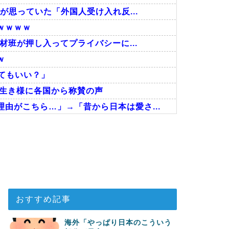
が思っていた「外国人受け入れ反...
ｗｗｗｗ
材班が押し入ってプライバシーに...
ｗ
ってもいい？」
な生き様に各国から称賛の声
由がこちら…」→「昔から日本は愛さ...
に・・・2002年W杯4強の記録...
った結果」
だった』と衝撃発言！日韓ワールドカ...
おすすめ記事
海外「やっぱり日本のこういう