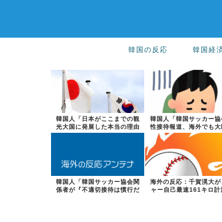
韓国の反応
韓国経
韓国人「日本がここまでの観
韓国人「韓国サッカー協
光大国に発展した本当の理由
性接待報道、海外でも大
がこちら…」...
に・・・20...
韓国人「韓国サッカー協会関
海外の反応：千賀滉大が
係者が『不適切接待は慣行だ
ャー自己最速161キロ計
った』と衝撃...
るなど2戦...