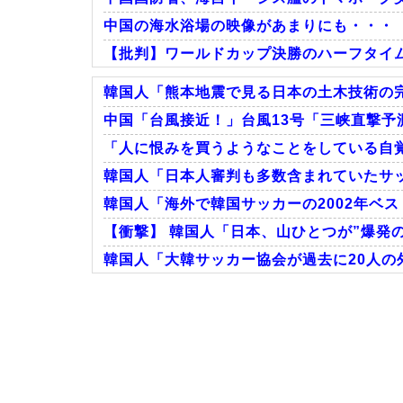
中国の海水浴場の映像があまりにも・・・
【批判】ワールドカップ決勝のハーフタイムシ
韓国人「熊本地震で見る日本の土木技術の完
中国「台風接近！」台風13号「三峡直撃予測
「人に恨みを買うようなことをしている自覚
Powered by livedoor 相互RSS
韓国人「日本人審判も多数含まれていたサッ
韓国人「海外で韓国サッカーの2002年ベス
【衝撃】 韓国人「日本、山ひとつが”爆発
韓国人「大韓サッカー協会が過去に20人の外
Powered by livedoor 相互RSS