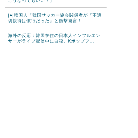
こうなってもいい？」
|●|韓国人「韓国サッカー協会関係者が『不適
切接待は慣行だった』と衝撃発言！...
海外の反応：韓国在住の日本人インフルエン
サーがライブ配信中に自殺、Kポップフ...
海外「やっぱり日本のこういう部分が最高な
んだよ！」外国人が語る日本の魅力的に...
海外「日本は戦勝国なんだよ」 戦後の日本人
の特別な生き様に各国から称賛の声
韓国人「日本がここまでの観光大国に発展し
た本当の理由がこちら…」→「昔から日...
韓国人「韓国サッカー協会の性接待報道、海
外でも大騒ぎに・・・2002年W杯4...
韓国人「日本の柴犬くん散歩中の暑さに耐え