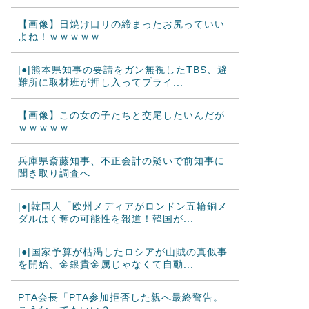
【画像】日焼け口リの締まったお尻っていい
よね！ｗｗｗｗｗ
|●|熊本県知事の要請をガン無視したTBS、避
難所に取材班が押し入ってプライ...
【画像】この女の子たちと交尾したいんだが
ｗｗｗｗｗ
兵庫県斎藤知事、不正会計の疑いで前知事に
聞き取り調査へ
|●|韓国人「欧州メディアがロンドン五輪銅メ
ダルはく奪の可能性を報道！韓国が...
|●|国家予算が枯渇したロシアが山賊の真似事
を開始、金銀貴金属じゃなくて自動...
PTA会長「PTA参加拒否した親へ最終警告。