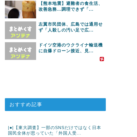
【熊本地震】避難者の食生活、
改善急務…調理できず「...
左翼市民団体、広島では通用せ
ず「人殺しの汚い足で広...
ドイツ空港のウクライナ輸送機
に自爆ドローン接近、見...
おすすめ記事
|●|【東大調査】一部のSNSだけではなく日本
国民全体が思っていた「外国人受...