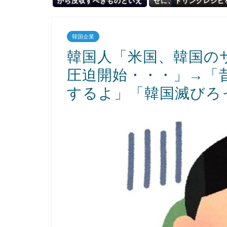
から没収すべきものといえ
せに、ドリンクレシピ
ば？
開したスタバ元従
「ゴミ扱いするからこ
るｗｗｗｗｗｗ」⇒
韓国企業
韓国人「米国、韓国の
圧迫開始・・・」→「
するよ」「韓国滅びろ