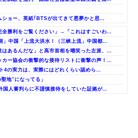
ョー、英紙｢BTSが出てきて悪夢かと思...
全勝利をご覧ください」→「これはすごいわ...
」中国「上流大洪水！（三峡上流」中国都...
はあるんだな」と高市首相を嘲笑った左派、...
カー協会の衝撃的な接待リストに衝撃の声！...
ト4の実力は、実際にはどれくらい認めら...
の聖地”になってる」
国人審判らに不謹慎接待をしていた証拠が...