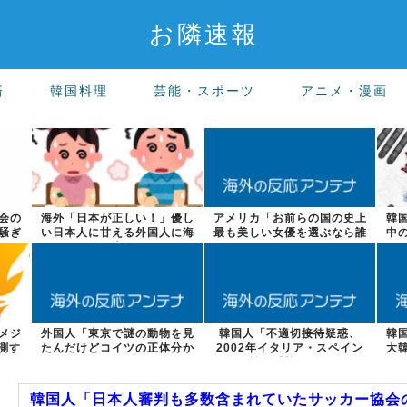
お隣速報
済
韓国料理
芸能・スポーツ
アニメ・漫画
会の
海外「日本が正しい！」優し
アメリカ「お前らの国の史上
韓
騒ぎ
い日本人に甘える外国人に海
最も美しい女優を選ぶなら誰
中
外が大騒ぎ
になる？」
メジ
外国人「東京で謎の動物を見
韓国人「不適切接待疑惑、
韓
測す
たんだけどコイツの正体分か
2002年イタリア・スペイン
大
る？」
戦で『韓国に...
韓国人「日本人審判も多数含まれていたサッカー協会の