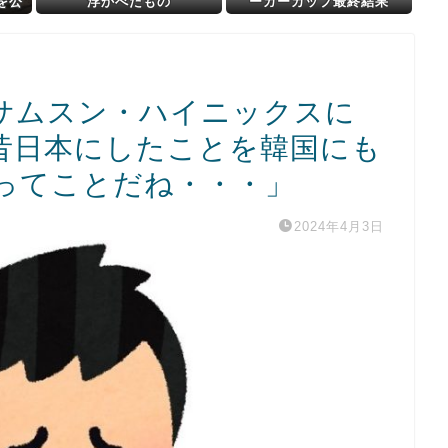
を公
浮かべたもの
ーガーカップ最終結果
業員
うな
！
サムスン・ハイニックスに
昔日本にしたことを韓国にも
ってことだね・・・」
2024年4月3日