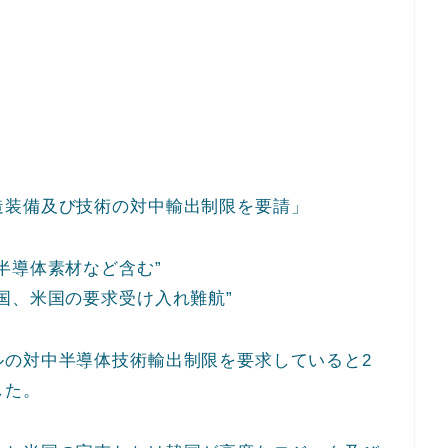
造装備及び技術の対中輸出制限を要請」
半導体素材など含む”
国、米国の要求受け入れ難航”
ルの対中半導体技術輸出制限を要求していると2
した。