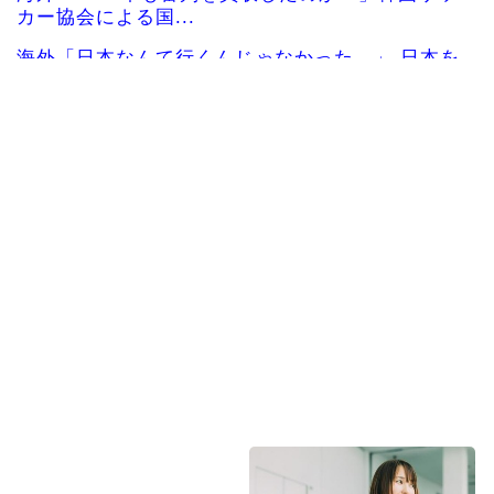
カー協会による国...
海外「日本なんて行くんじゃなかった…」 日本を
知ってしまったディ...
中国人「サッカーW杯 日本紙がブラジル戦のベン
チ横の録音を公開」...
【激震】韓国人「韓国サッカー協会、W杯・五輪
で複数回の性接待を行...
大谷翔平が25＆26号ホームラン、3安打の猛打賞
もチームはまさか...
海外「日本で初めて梅干しなるものを食べた」日
本旅行で食べた変わっ...
Powered by livedoor 相互RSS