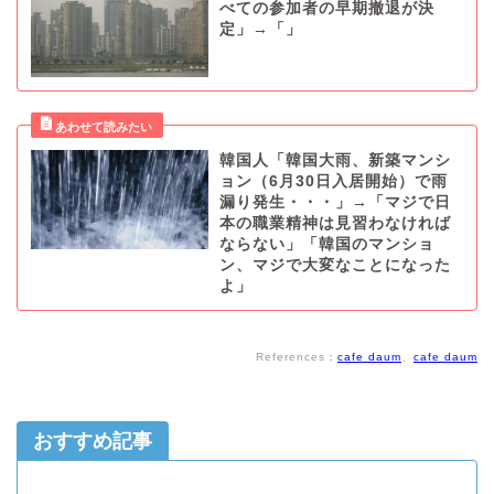
べての参加者の早期撤退が決
定」→「」
韓国人「韓国大雨、新築マンシ
ョン（6月30日入居開始）で雨
漏り発生・・・」→「マジで日
本の職業精神は見習わなければ
ならない」「韓国のマンショ
ン、マジで大変なことになった
よ」
References：
cafe daum
、
cafe daum
おすすめ記事