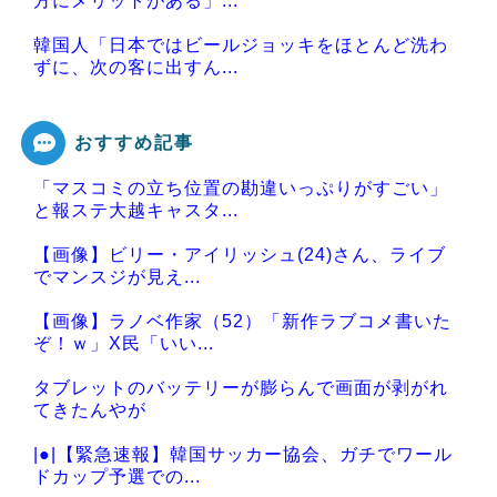
方にメリットがある」...
韓国人「日本ではビールジョッキをほとんど洗わ
ずに、次の客に出すん...
おすすめ記事
「マスコミの立ち位置の勘違いっぷりがすごい」
Powered by livedoor 相互RSS
と報ステ大越キャスタ...
【画像】ビリー・アイリッシュ(24)さん、ライブ
でマンスジが見え...
【画像】ラノベ作家（52）「新作ラブコメ書いた
ぞ！ｗ」X民「いい...
タブレットのバッテリーが膨らんで画面が剥がれ
てきたんやが
|●|【緊急速報】韓国サッカー協会、ガチでワール
ドカップ予選での...