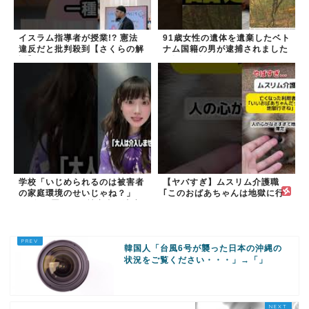
イスラム指導者が授業!? 憲法
91歳女性の遺体を遺棄したベト
違反だと批判殺到【さくらの解
ナム国籍の男が逮捕されました
説】
#移民 #外国人
学校「いじめられるのは被害者
【ヤバすぎ】ムスリム介護職
の家庭環境のせいじゃね？」
｢このおばあちゃんは地獄に行
→2年放置いじめ被害者が適応
く｣
障害に...未だに加...
韓国人「台風6号が襲った日本の沖縄の
状況をご覧ください・・・」→「」