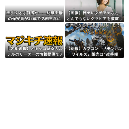
王洪文とは何者か——紡績工場
【画像】日テレ女子アナさん、
の保安員が38歳で党副主席に
とんでもないグラビアを披露し
なった「ヘリコプター式出
た結果・・・
世」、四人組の獄死まで
【乞食速報】メキシコ麻薬カル
【朗報】カプコン「『モンハン
テルのリーダーの情報提供で3
ワイルズ』販売は“改善傾
9億円！お前ら急げ！
向”―中長期でワールド超え目
指す！」