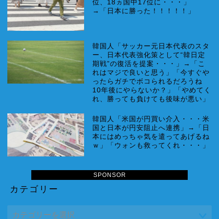
位、18ヵ国中17位に・・・」
→「日本に勝った！！！！！」
韓国人「サッカー元日本代表のスタ
ー、日本代表強化策として“韓日定
期戦”の復活を提案・・・」→「こ
れはマジで良いと思う」「今すぐや
ったらガチでボコられるだろうね
10年後にやらないか？」「やめてく
れ、勝っても負けても後味が悪い」
韓国人「米国が円買い介入・・・米
国と日本が円安阻止へ連携」→「日
本にはめっちゃ気を遣ってあげるね
ｗ」「ウォンも救ってくれ・・・」
SPONSOR
カテゴリー