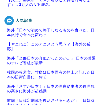
す」→3万人の反対署名...
人気記事
海外「日本で初めて梅干しなるものを食べた」日
Powered by livedoor 相互RSS
本旅行で食べた変わっ...
【ヤニねこ】このアニメどう思う？【海外の反
応】
海外「全部日本の真似だったのか…」 日本の普通
のテレビ番組が最新...
韓国の報道官、竹島は日本固有の領土と記した日
本の防衛白書に、偉そ...
海外「さすが日本！」日本の医療従事者の倫理観
の高さに海外が超感動
前園「日韓定期戦を復活させるべきだ」「日韓双