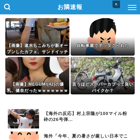
×
お隣速報
【画像】速水もこみちが新オー
自転車屋でボッタクられた
プンしたカフェ、サンドイッチ
1つ3000円wwwwwwwwwww
wwwwwwwwwwwwwww
【画像】MEGUMI(42)の爆
言うほどスーパーカブって良い
乳、健在だったｗｗｗｗｗｗｗ
バイクか？
ｗｗ
【海外の反応】村上宗隆が100マイル粉
砕の26号弾...
海外「今年、夏の暑さが厳しい日本でこ