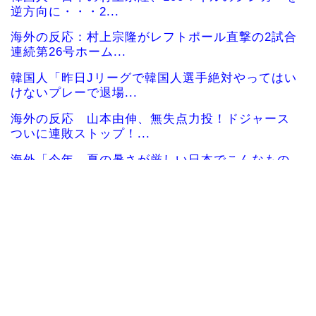
逆方向に・・・2...
海外の反応：村上宗隆がレフトポール直撃の2試合
連続第26号ホーム...
韓国人「昨日Jリーグで韓国人選手絶対やってはい
けないプレーで退場...
海外の反応 山本由伸、無失点力投！ドジャース
ついに連敗ストップ！...
海外「今年、夏の暑さが厳しい日本でこんなもの
が売れてるらしい！ｗ...
海外の反応MLB：村上宗隆が2戦連発の26号、160
キロ攻略のポ...
韓国人「日本人が絶対に違法駐車をしない本当の
理由がこちら…」→「...
海外「なんてこった！」日本とドイツの病院食の
あまりの差に海外が大...