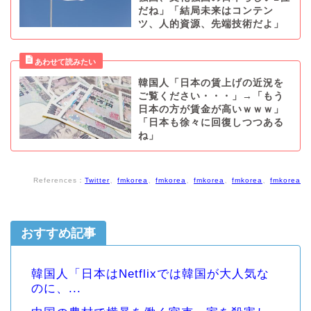
だね」「結局未来はコンテン
ツ、人的資源、先端技術だよ」
韓国人「日本の賃上げの近況を
ご覧ください・・・」→「もう
日本の方が賃金が高いｗｗｗ」
「日本も徐々に回復しつつある
ね」
References：
Twitter
、
fmkorea
、
fmkorea
、
fmkorea
、
fmkorea
、
fmkorea
おすすめ記事
韓国人「日本はNetflixでは韓国が大人気な
のに、...