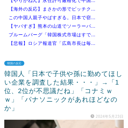
【やりかねん】永住許可厳格化で中国...
【海外の反応】まさかの形でピッチク...
この中国人親子やばすぎる。日本で窃...
【ヤバすぎ】熊本の山道でソーラーパ...
ブルームバーグ「韓国株式市場はすで...
【悲報】ロシア報道官「広島市長は毎...
韓国の反応
韓国人「日本で子供や孫に勤めてほし
Powered by livedoor 相互RSS
い企業を調査した結果・・・」→「1
位、2位が不思議だね」「コナミｗ
ｗ」「パナソニックがあれほどなの
か」
2024年5月23日