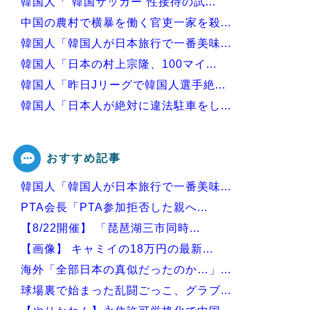
韓国人「“韓国サッカー”性接待の試...
中国の農村で横暴を働く官吏一家を殺...
韓国人「韓国人が日本旅行で一番美味...
韓国人「日本の村上宗隆、100マイ...
韓国人「昨日Jリーグで韓国人選手絶...
韓国人「日本人が絶対に違法駐車をし...
韓国人「30年前から変わらない日本...
おすすめ記事
韓国人「韓国人が日本旅行で一番美味...
Powered by livedoor 相互RSS
PTA会長「PTA参加拒否した親へ...
【8/22開催】 「琵琶湖三市同時...
【画像】 キャミイの18万円の最新...
海外「全部日本の真似だったのか…」...
球場裏で始まった乱闘ごっこ、グラブ...