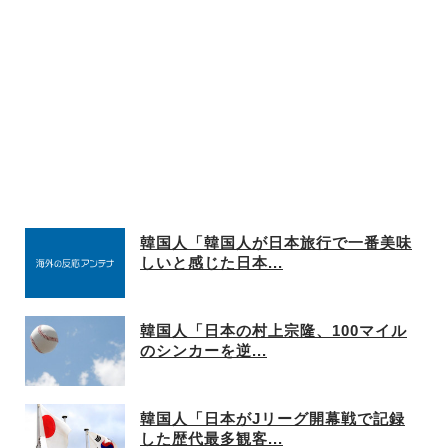
韓国人「韓国人が日本旅行で一番美味
しいと感じた日本...
韓国人「日本の村上宗隆、100マイル
のシンカーを逆...
韓国人「日本がJリーグ開幕戦で記録
した歴代最多観客...