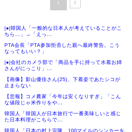
1
2
|●|韓国人「一般的な日本人が考えていることがこ
ちら…」→「えっ...
PTA会長「PTA参加拒否した親へ最終警告。こう
なってもいい？」
|●|会社のカメラ部で「商品を手に持って水着お姉
さんがにっこり」...
【画像】影山優佳さん(25)、下着姿であたシコが
止まらない
【悲報】コメ農家「今年は安くなりすぎ」「こん
な値段じゃ米作りをや...
韓国人「韓国人が日本旅行で一番美味しいと感じ
た日本料理がこちらで...
韓国人「日本の村上宗隆、100マイルのシンカーを