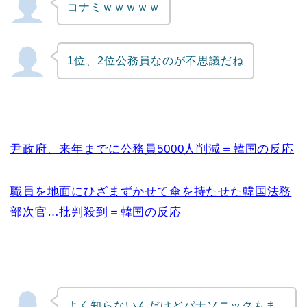
コナミｗｗｗｗｗ
Powered by livedoor 相互RSS
1位、2位公務員なのが不思議だね
尹政府、来年までに公務員5000人削減＝韓国の反応
職員を地面にひざまずかせて傘を持たせた韓国法務
部次官…批判殺到＝韓国の反応
よく知らないんだけどパナソニックもま