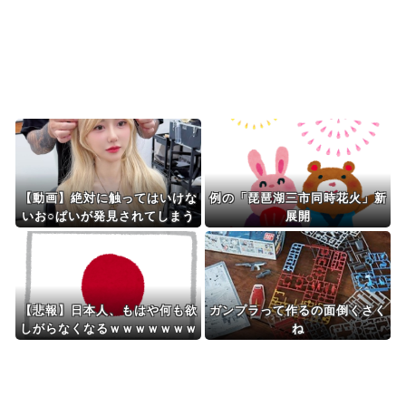
韓国人「30年前から変わらない日本の女子高生の
姿に韓国人が衝撃！...
Powered by livedoor 相互RSS
【動画】絶対に触ってはいけな
例の「琵琶湖三市同時花火」新
いお○ぱいが発見されてしまう
展開
ｗｗｗｗｗｗｗ
【悲報】日本人、もはや何も欲
ガンプラって作るの面倒くさく
しがらなくなるｗｗｗｗｗｗｗ
ね
ｗｗｗｗｗｗｗｗｗｗｗｗｗｗ
ｗｗｗ