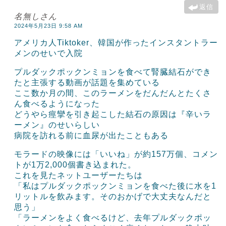
返信
名無しさん
2024年5月23日 9:58 AM
アメリカ人Tiktoker、韓国が作ったインスタントラー
メンのせいで入院
プルダックポックンミョンを食べて腎臓結石ができ
たと主張する動画が話題を集めている
ここ数か月の間、このラーメンをだんだんとたくさ
ん食べるようになった
どうやら痙攣を引き起こした結石の原因は『辛いラ
ーメン』のせいらしい
病院を訪れる前に血尿が出たこともある
モラードの映像には「いいね」が約157万個、コメン
トが1万2,000個書き込まれた。
これを見たネットユーザーたちは
「私はプルダックポックンミョンを食べた後に水を1
リットルを飲みます。そのおかげで大丈夫なんだと
思う」
「ラーメンをよく食べるけど、去年プルダックポッ