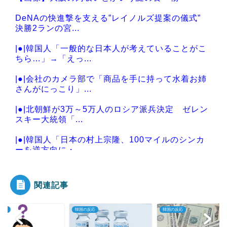
DeNAの快進撃を支える”レイノルズ提案の儀式”
決勝2ランの宮...
|●|韓国人「一般的な日本人が考えていることがこ
ちら…」→「えっ...
|●|会社のカメラ部で「商品を手に持って水着お姉
さんがにっこり」...
|●|北朝鮮が3万～5万人のロシア派兵決定 ゼレン
スキー大統領「...
|●|韓国人「日本の村上宗隆、100マイルのシンカ
ーを逆方向に・...
関連記事
Powered by livedoor 相互RSS
の反応
韓国の反応
韓国の反応