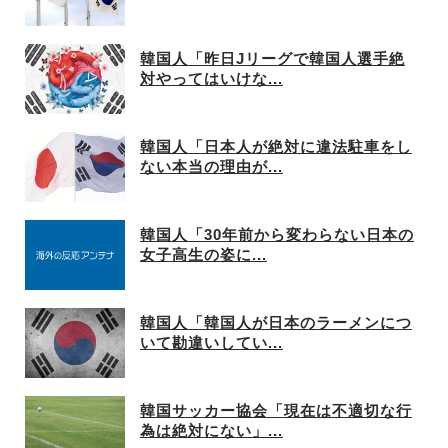
韓国人「昨日Jリーグで韓国人選手絶
対やってはいけな...
韓国人「日本人が絶対に違法駐車をし
ない本当の理由が...
韓国人「30年前から変わらない日本の
女子高生の姿に...
韓国人「韓国人が日本のラーメンにつ
いて勘違いしてい...
韓国サッカー協会「現在は不適切な行
為は絶対にない」...