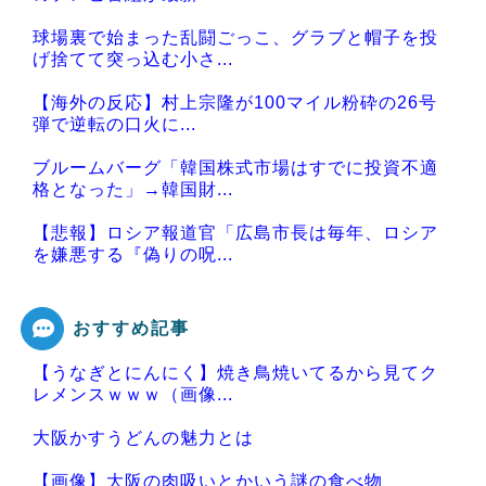
球場裏で始まった乱闘ごっこ、グラブと帽子を投
げ捨てて突っ込む小さ...
【海外の反応】村上宗隆が100マイル粉砕の26号
弾で逆転の口火に...
ブルームバーグ「韓国株式市場はすでに投資不適
格となった」→韓国財...
【悲報】ロシア報道官「広島市長は毎年、ロシア
を嫌悪する『偽りの呪...
おすすめ記事
【うなぎとにんにく】焼き鳥焼いてるから見てク
Powered by livedoor 相互RSS
レメンスｗｗｗ（画像...
大阪かすうどんの魅力とは
【画像】大阪の肉吸いとかいう謎の食べ物