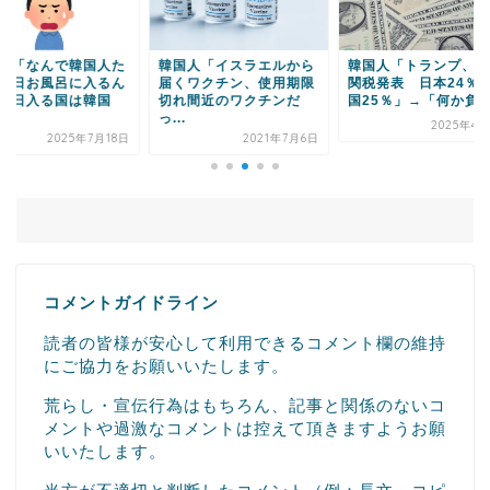
国人「イスラエルから
韓国人「トランプ、相互
韓国人「ダブスタが
くワクチン、使用期限
関税発表 日本24％、韓
すぎる韓国与党支持
れ間近のワクチンだ
国25％」→「何か負...
ちのオンライン攻撃
.
ご...
2025年4月3日
2021年7月6日
2020年12
コメントガイドライン
読者の皆様が安心して利用できるコメント欄の維持
にご協力をお願いいたします。
荒らし・宣伝行為はもちろん、記事と関係のないコ
メントや過激なコメントは控えて頂きますようお願
いいたします。