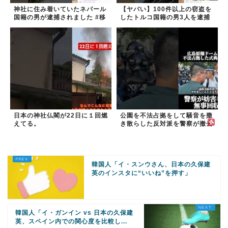
神社に住み着いていたネパール
【ヤバい】100件以上の窃盗を
国籍の男が逮捕されました #移
したトルコ国籍の男3人を逮捕
民 #外国人
#移民 #外国人
日本の神社仏閣が22日に１回燃
公園を不法占拠をして騒音を撒
えてる。
き散らした反対派を警察が撤去
しました！
韓国人「イ・スンウさん、日本の久保建
英のインスタに“いいね”を押す」
韓国人「イ・ガンイン vs 日本の久保建
英、スペイン内での関心度を比較し...