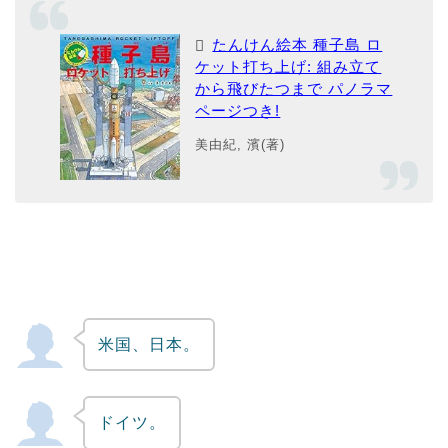
たんけん絵本 種子島 ロ
ケット打ち上げ: 組み立て
から飛びたつまで パノラマ
ページつき!
美由紀, 濱(著)
米国、日本。
ドイツ。