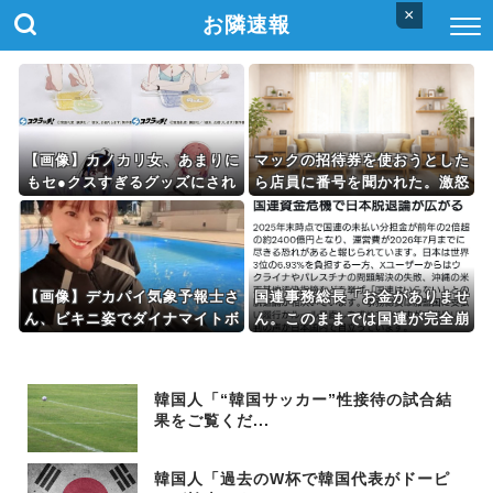
×
お隣速報
【画像】カノカリ女、あまりに
マックの招待券を使おうとした
もセ●クスすぎるグッズにされ
ら店員に番号を聞かれた。激怒
てしまう
した僕は「どうしてくれんね
ん！！！無料券よこせ
や！！！！」と怒鳴って…
【画像】デカパイ気象予報士さ
国連事務総長「お金がありませ
ん、ビキニ姿でダイナマイトボ
ん。このままでは国連が完全崩
ディを解禁wwwwww
壊します。助けて下さい」
韓国人「“韓国サッカー”性接待の試合結
果をご覧くだ...
韓国人「過去のW杯で韓国代表がドーピ