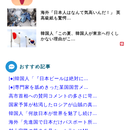
海外「日本人はなんて気高いんだ！」 英
高級紙も驚愕...
韓国人「この夏、韓国人が東京へ行くし
かない理由がこ...
おすすめ記事
|●|韓国人「『日本ビールは絶対に...
|●|専門家を舐めきった某国国営メ...
高市首相への賛同コメントの多さに苛...
国家予算が枯渇したロシアが山賊の真...
韓国人「何故日本が世界を魅了し続け...
海外「先進国で日本だけパスポート所...