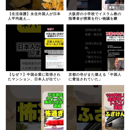
【生活保護】永住外国人が日本
大阪府の小学校でイスラム教の
人平均超え...
指導者が授業を行い物議を醸
す！ #大阪 #イスラム教 #モス
ク
【なぜ？】中国企業に取得され
京都の寺がまた燃える「中国人
たマンション、日本人が出てい
に脅迫されていた」
きネパール人で埋まる