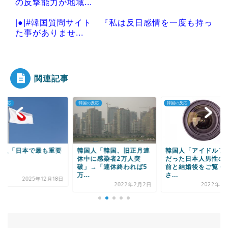
の反撃能力が地域...
|●|#韓国質問サイト 『私は反日感情を一度も持っ
た事がありませ...
|●|小池百合子知事、今年も朝鮮人虐殺に追悼文送
らず 関東大震災...
関連記事
の反応
韓国の反応
韓国の反応
Powered by livedoor 相互RSS
国人「韓国、旧正月連
韓国人「アイドルファン
韓国人「韓国の感染
中に感染者2万人突
だった日本人男性の結婚
7000人台、日本10
」→「連休終われば5
前と結婚後をご覧くだ
台、韓国の致命率、英.
.
さ...
2021年12
2022年2月2日
2022年7月17日