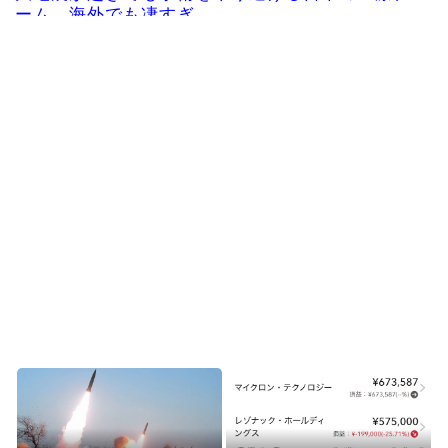
ーム、海外でも凄すぎ...
海外「さすが日本！」日本とドイツの仕事効率の
差が分かる数字に海外...
韓国人「韓国サッカー協会、外国人審判に“性接
待”報道・・・」→「...
【海外の反応】ベトナム人「ベトナムは先進国よ
りも数学に秀でている...
海外10代「日本を好意的に見ている？それとも否
定的に見ている？投...
Powered by livedoor 相互RSS