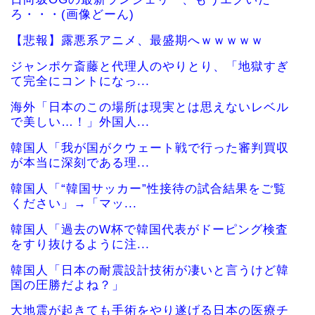
ろ・・・(画像どーん)
【悲報】露悪系アニメ、最盛期へｗｗｗｗｗ
ジャンポケ斎藤と代理人のやりとり、「地獄すぎ
て完全にコントになっ...
海外「日本のこの場所は現実とは思えないレベル
で美しい…！」外国人...
韓国人「我が国がクウェート戦で行った審判買収
が本当に深刻である理...
韓国人「“韓国サッカー”性接待の試合結果をご覧
ください」→「マッ...
韓国人「過去のW杯で韓国代表がドーピング検査
をすり抜けるように注...
韓国人「日本の耐震設計技術が凄いと言うけど韓
国の圧勝だよね？」
大地震が起きても手術をやり遂げる日本の医療チ