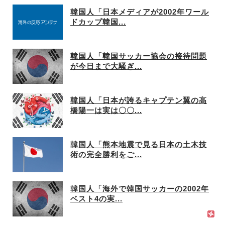
韓国人「日本メディアが2002年ワール
ドカップ韓国...
韓国人「韓国サッカー協会の接待問題
が今日まで大騒ぎ...
韓国人「日本が誇るキャプテン翼の高
橋陽一は実は〇〇...
韓国人「熊本地震で見る日本の土木技
術の完全勝利をご...
韓国人「海外で韓国サッカーの2002年
ベスト4の実...