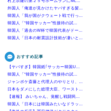
村上宗隆の第２５号ホームランにML...
外国人「俺達が見かけたヤバすぎる髪...
韓国人「我が国がクウェート戦で行っ...
韓国人「“韓国サッカー”性接待の試...
韓国人「過去のW杯で韓国代表がドー...
韓国人「日本の耐震設計技術が凄いと...
韓国人「韓国サッカー協会、外国人審...
おすすめ記事
【ヤバすぎ】韓国紙｢サッカー韓国U...
Powered by livedoor 相互RSS
韓国人「“韓国サッカー”性接待の試...
ジャンポケ斎藤と代理人のやりとり、...
日本をダメにした総理大臣、ワースト...
【速報】 みいちゃん、覚醒し戦闘民...
韓国人「日本には韓国みたいなドラッ...