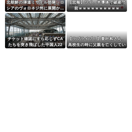
北朝鮮の弾道ミサイル部隊、ロ
【悲報】ワイ、半導体で破産寸
シアのヴォロネジ州に展開か…
前ｗｗｗｗｗｗｗｗｗｗ
北朝鮮は本質的にウクライナと
戦争状態に！
チケット確認にすら応じずCA
【ラブライブ！】菅叶和さん、
たちを突き飛ばした中国人22
高校生の時に父親を亡くしてい
人を搭乗拒否 タイ
た【声優】