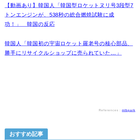
【動画あり】韓国人「韓国型ロケットヌリ号3段型7
トンエンジンが、538秒の総合燃焼試験に成
功！」 韓国の反応
韓国人「韓国初の宇宙ロケット羅老号の核心部品、
勝手にリサイクルショップに売られていた…」
References：
mlbpark
おすすめ記事