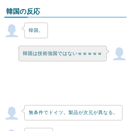
韓国の反応
韓国。
Powered by livedoor 相互RSS
韓国は技術強国ではないｗｗｗｗｗ
無条件でドイツ。製品が次元が異なる。