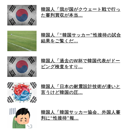
韓国人「我が国がクウェート戦で行っ
た審判買収が本当...
韓国人「“韓国サッカー”性接待の試合
結果をご覧くだ...
韓国人「過去のW杯で韓国代表がドー
ピング検査をすり...
韓国人「日本の耐震設計技術が凄いと
言うけど韓国の圧...
韓国人「韓国サッカー協会、外国人審
判に“性接待”報...