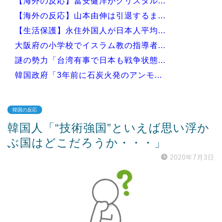
【海外の反応】冨安健洋がクリスタル...
【海外の反応】山本由伸は引退するま...
【生活保護】永住外国人が日本人平均...
大阪府の小学校でイスラム教の指導者...
謎の勢力「台湾有事で日本も戦争状態...
韓国政府「3年前に石炭火発のアンモ...
韓国の反応
韓国人「“技術強国”といえば思い浮か
Powered by livedoor 相互RSS
ぶ国はどこだろうか・・・」
2020年7月3日