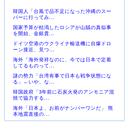
韓国人「台風で品不足になった沖縄のスー
パーに行ってみ...
国家予算が枯渇したロシアが山賊の真似事
を開始、金銀貴...
ドイツ空港のウクライナ輸送機に自爆ドロ
ーン接近、見つ...
海外「海外発祥なのに、今では日本で定着
してるものって...
謎の勢力「台湾有事で日本も戦争状態にな
る」←いや、な...
韓国政府「3年前に石炭火発のアンモニア混
焼で協力する...
海外「日本よ、お前がナンバーワンだ」 熊
本地震直後の...