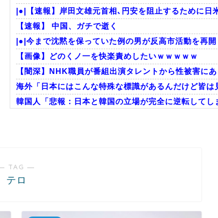
|●|【速報】岸田文雄元首相､円安を阻止するために日米
【速報】 中国、ガチで逝く
|●|今まで沈黙を保っていた例の男が反高市活動を再開
【画像】どのくノ一を快楽責めしたいｗｗｗｗｗ
【闇深】NHK職員が番組出演タレントから性被害に
海外「日本にはこんな特殊な標識があるんだけど皆は見
韓国人「悲報：日本と韓国の立場が完全に逆転してしま
海外「日本のアニメは世界観や設定の作り込みが半端じ
海外「これが文明か！」日本に比べて超石器時代だっ
英国人「ようこそ」冨安健洋、クリスタルパレス加入が
― TAG ―
テロ
Powered by livedoor 相互RSS