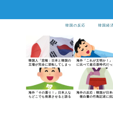
韓国の反応
韓国経
韓国人「悲報：日本と韓国の
海外「これが文明か！」
立場が完全に逆転してしまっ
に比べて超石器時代だっ
た模様…」→...
国に海外が大...
海外「その通り！」日本人な
海外の反応：韓国が日本
らどこでも発展させると語る
衛白書の竹島記述に抗
世界的大富豪...