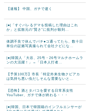
【速報】 中国、ガチで逝く
|●|「すぐバレるデマを投稿した理由はこれ
か」と拡散元の”賢さ”に批判が殺到...
体調不良で休んでパチ●コ通ってたら、数十日
単位の証拠写真撮られて会社クビにな...
|●|韓国人「大谷、25号・26号マルチホームラ
ンの大活躍！」→「日本人打者...
【予算100万】市長「特定外来生物クビアカ
は気持ち悪い虫だしそんな需要ないと...
【恐怖】酒とタバコを愛する日常系女性
YouTuber、ガチで体が終わる・・・
|●|韓国、日本で韓国籍のインフルエンサーが