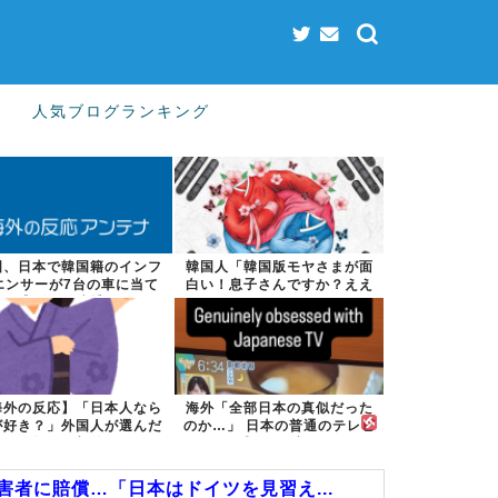
人気ブログランキング
国、日本で韓国籍のインフ
韓国人「韓国版モヤさまが面
エンサーが7台の車に当て
白い！息子さんですか？ええ
逃げして逮捕...
えええっ？？...
海外の反応】「日本人なら
海外「全部日本の真似だった
が好き？」外国人が選んだ
のか…」 日本の普通のテレビ
人物が予想外...
番組が最新...
者に賠償…「日本はドイツを見習え...