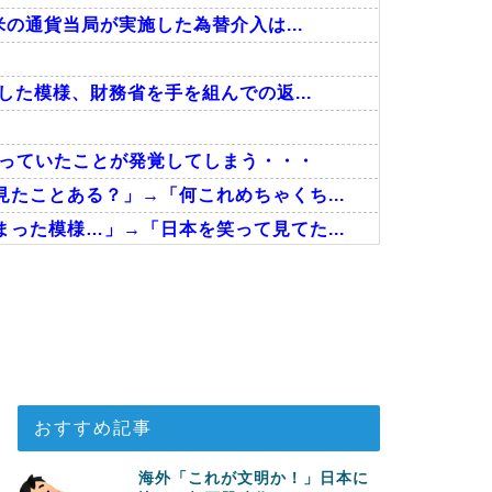
の通貨当局が実施した為替介入は...
した模様、財務省を手を組んでの返...
あっていたことが発覚してしまう・・・
たことある？」→「何これめちゃくち...
った模様…」→「日本を笑って見てた...
ゃない…！」外国人を夢中ににする世...
た英国に海外が大騒ぎ
決定的に！メディカル検査をパス！現...
おすすめ記事
海外「これが文明か！」日本に