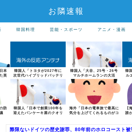
お隣速報
済
韓国料理
芸能・スポーツ
アニメ・漫画
日本
韓国人「トヨタが2027年に
韓国人「大谷、25号・26号
韓
た英
次世代ハイブリッドバッテリ
マルチホームランの大活
ル
ーを導入へ...
躍！」→「日本...
の防
韓国人「日本で創業100年を
海外「日本の電車旅で最高に
【
議
迎えたパンケーキ屋のクオリ
気分を上げてくれるものがコ
誰
ティをご覧...
レ！」→「分...
際限ないドイツの歴史謝罪、80年前のホロコースト被害