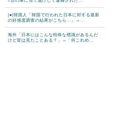
7台の車に当て逃げして逮捕された...
|●|韓国人「韓国で行われた日本に対する最新
の好感度調査の結果がこちら…」→...
海外「日本にはこんな特殊な標識があるんだ
けど皆は見たことある？」→「何これめ...
韓国人「悲報：日本と韓国の立場が完全に逆
転してしまった模様…」→「日本を笑っ...
カナダ人「お前らの国で異性の服を着てたら
どう思われる？」
海外「これが文明か！」日本に比べて超石器
時代だった英国に海外が大騒ぎ
韓国人「トヨタが2027年に次世代ハイブリッ
ドバッテリーを導入へ！最大100...
韓国人「大谷、25号・26号マルチホームラン