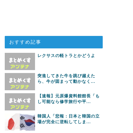
おすすめ記事
レクサスの軽トラとかどうよ
突進してきた牛を跳び越えた
ら、牛が固まって動かなく...
【速報】元原爆資料館館長「も
し可能なら修学旅行や平...
韓国人「悲報：日本と韓国の立
場が完全に逆転してしま...