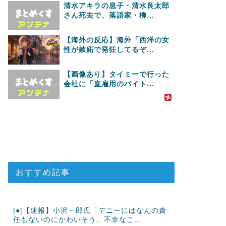
清水アキラの息子・清水良太郎
さん死去で、落語家・柳...
【海外の反応】海外「西洋の女
性が嫉妬で発狂してるぞ...
【画像あり】タイミーで行った
会社に「直雇用のバイト...
おすすめ記事
|●|【速報】小沢一郎氏「デニーにはなんの責
任もないのにかわいそう、不幸なこ...