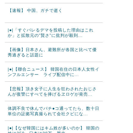
【速報】 中国、ガチで逝く
|●|「すぐバレるデマを投稿した理由はこれ
か」と拡散元の”賢さ”に批判が殺到...
【画像】日本さん、避難所が各国と比べて優
秀過ぎると話題に
|●|【聯合ニュース】 韓国在住の日本人女性イ
ンフルエンサー ライブ配信中に...
【悲報】頂き女子に人生を狂わされたおじさ
んが復讐にすべてを捧げるヱロゲが発売...
体調不良で休んでパチ●コ通ってたら、数十日
単位の証拠写真撮られて会社クビにな...
|●|【なぜ韓国にはキム姓が多いのか】 韓国の