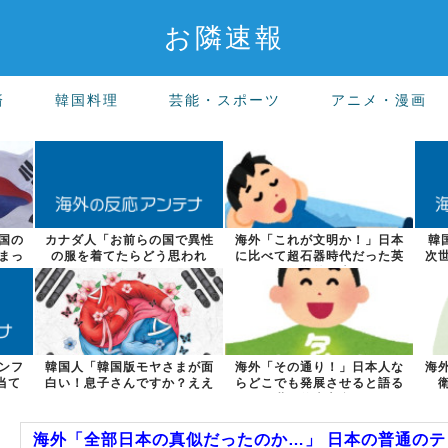
お隣速報
済
韓国料理
芸能・スポーツ
アニメ・漫画
国の
カナダ人「お前らの国で異性
海外「これが文明か！」日本
韓
まっ
の服を着てたらどう思われ
に比べて超石器時代だった英
次
る？」
国に海外が大...
ンフ
韓国人「韓国版モヤさまが面
海外「その通り！」日本人な
海
当て
白い！息子さんですか？ええ
らどこでも発展させると語る
えええっ？？...
世界的大富豪...
海外「全部日本の真似だったのか…」 日本の普通のテレ