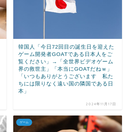
韓国人「今日72回目の誕生日を迎えた
ゲーム開発者GOATである日本人をご
覧ください」→「全世界ビデオゲーム
界の救世主」「本当にGOATだねｗ」
「いつもありがとうございます 私た
ちには限りなく遠い国の隣国である日
本」
日
2024年11月17日
ゲーム