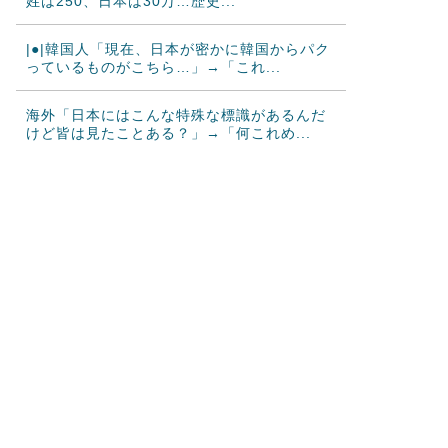
姓は250、日本は30万…歴史...
|●|韓国人「現在、日本が密かに韓国からパク
っているものがこちら…」→「これ...
海外「日本にはこんな特殊な標識があるんだ
けど皆は見たことある？」→「何これめ...
韓国人「韓国で行われた日本に対する最新の
好感度調査の結果がこちら…」→「どう...
韓国人「悲報：日本と韓国の立場が完全に逆
転してしまった模様…」→「日本を笑っ...
カナダ人「お前らの国で異性の服を着てたら
どう思われる？」
海外「これが文明か！」日本に比べて超石器
時代だった英国に海外が大騒ぎ
韓国人「トヨタが2027年に次世代ハイブリッ