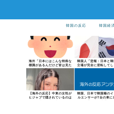
韓国の反応
韓国経
海外「日本にはこんな特殊な
韓国人「悲報：日本と韓
標識があるんだけど皆は見た
立場が完全に逆転してし
ことある？」...
た模様…」→...
【海外の反応】中東の女性が
韓国、日本で韓国籍のイ
ヒジャブで隠されているのは
ルエンサーが7台の車に
彼女たちが完...
逃げして逮捕...