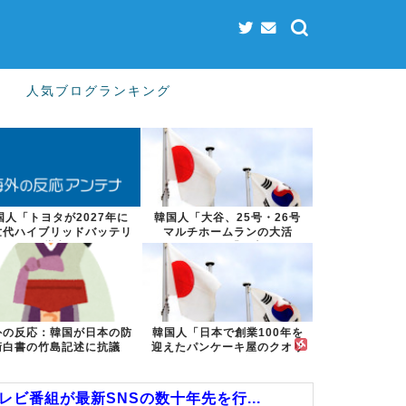
人気ブログランキング
国人「トヨタが2027年に
韓国人「大谷、25号・26号
世代ハイブリッドバッテリ
マルチホームランの大活
ーを導入へ...
躍！」→「日本...
外の反応：韓国が日本の防
韓国人「日本で創業100年を
衛白書の竹島記述に抗議
迎えたパンケーキ屋のクオリ
ティをご覧...
ビ番組が最新SNSの数十年先を行...