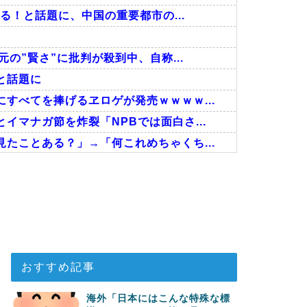
る！と話題に、中国の重要都市の...
の”賢さ”に批判が殺到中、自称...
と話題に
すべてを捧げるヱロゲが発売ｗｗｗｗ...
マナガ節を炸裂「NPBでは面白さ...
たことある？」→「何これめちゃくち...
った模様…」→「日本を笑って見てた...
ゃない…！」外国人を夢中ににする世...
た英国に海外が大騒ぎ
おすすめ記事
海外「日本にはこんな特殊な標