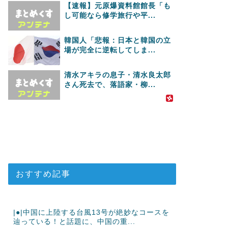
【速報】元原爆資料館館長「も
し可能なら修学旅行や平...
韓国人「悲報：日本と韓国の立
場が完全に逆転してしま...
清水アキラの息子・清水良太郎
さん死去で、落語家・柳...
おすすめ記事
|●|中国に上陸する台風13号が絶妙なコースを
辿っている！と話題に、中国の重...