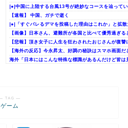
|●|中国に上陸する台風13号が絶妙なコースを辿ってい
【速報】 中国、ガチで逝く
|●|「すぐバレるデマを投稿した理由はこれか」と拡散元
【画像】日本さん、避難所が各国と比べて優秀過ぎる
【悲報】頂き女子に人生を狂わされたおじさんが復讐に
【海外の反応】今永昇太、好調の秘訣はスマホ画面だとイ
海外「日本にはこんな特殊な標識があるんだけど皆は見
韓国人「悲報：日本と韓国の立場が完全に逆転してしま
海外「日本のアニメは世界観や設定の作り込みが半端じ
海外「これが文明か！」日本に比べて超石器時代だっ
― TAG ―
ゲーム
Powered by livedoor 相互RSS