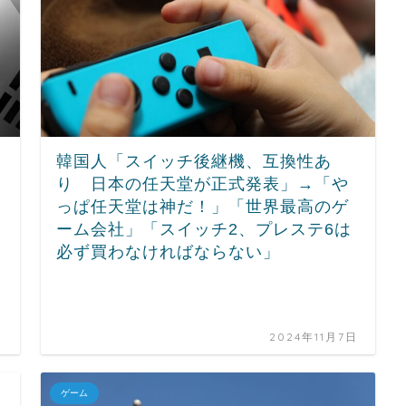
韓国人「スイッチ後継機、互換性あ
り 日本の任天堂が正式発表」→「や
っぱ任天堂は神だ！」「世界最高のゲ
ーム会社」「スイッチ2、プレステ6は
必ず買わなければならない」
日
2024年11月7日
ゲーム