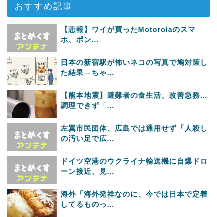
おすすめ記事
【悲報】ワイが買ったMotorolaのスマ
ホ、ポン...
日本の新宿駅が怖いネコの写真で鳩対策し
た結果→ちゃ...
【熊本地震】避難者の食生活、改善急務…
調理できず「...
左翼市民団体、広島では通用せず「人殺し
の汚い足で広...
ドイツ空港のウクライナ輸送機に自爆ドロ
ーン接近、見...
海外「海外発祥なのに、今では日本で定着
してるものっ...