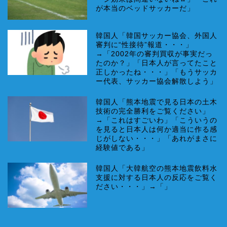
が本当のベッドサッカーだ」
韓国人「韓国サッカー協会、外国人
審判に“性接待”報道・・・」
→「2002年の審判買収が事実だっ
たのか？」「日本人が言ってたこと
正しかったね・・・」「もうサッカ
ー代表、サッカー協会解散しよう」
韓国人「熊本地震で見る日本の土木
技術の完全勝利をご覧ください」
→「これはすごいわ」「こういうの
を見ると日本人は何か適当に作る感
じがしない・・・」「あれがまさに
経験値である」
韓国人「大韓航空の熊本地震飲料水
支援に対する日本人の反応をご覧く
ださい・・・」→「」