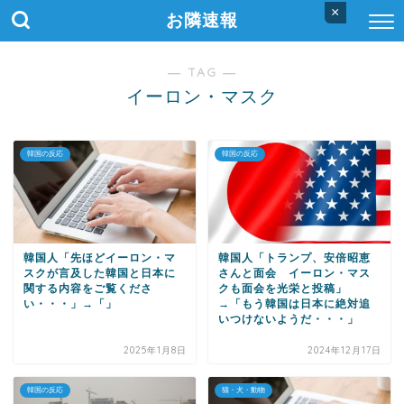
×
お隣速報
― TAG ―
イーロン・マスク
韓国の反応
韓国の反応
韓国人「先ほどイーロン・マ
韓国人「トランプ、安倍昭恵
スクが言及した韓国と日本に
さんと面会 イーロン・マス
関する内容をご覧くださ
クも面会を光栄と投稿」
い・・・」→「」
→「もう韓国は日本に絶対追
いつけないようだ・・・」
2025年1月8日
2024年12月17日
韓国の反応
猫・犬・動物