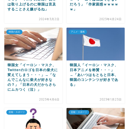
は取り上げるのに韓国は言及
だろう」「作家困惑ｗｗｗｗ
することさえ嫌がるね」
ｗ」
2024年3月2日
2023年4月24日
韓国の反応
アニメ・漫画
韓国女「イーロン・マスク、
韓国人「イーロン・マスク、
Twitterのロゴを日本の柴犬に
日本アニメを称賛・・・」
変えてしまう・・・」→「な
→「あいつはもともと日本、
んでこんなに柴犬が好きな
韓国のコンテンツが好きであ
の？」「日本の犬だからさら
る」
にムカつく（泣）」
2023年4月6日
2023年1月23日
芸能・スポーツ
芸能・スポーツ