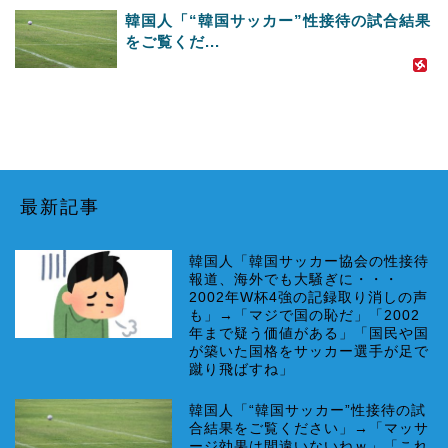
韓国人「“韓国サッカー”性接待の試合結果
をご覧くだ...
最新記事
韓国人「韓国サッカー協会の性接待
報道、海外でも大騒ぎに・・・
2002年W杯4強の記録取り消しの声
も」→「マジで国の恥だ」「2002
年まで疑う価値がある」「国民や国
が築いた国格をサッカー選手が足で
蹴り飛ばすね」
韓国人「“韓国サッカー”性接待の試
合結果をご覧ください」→「マッサ
ージ効果は間違いないねｗ」「これ