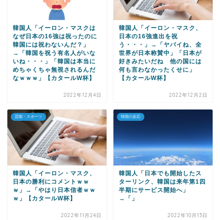
韓国人「イーロン・マスクは
韓国人「イーロン・マスク、
なぜ日本の16強は祝ったのに
日本の16強進出を祝
韓国には祝わないんだ？」
う・・・」→「ヤバイね、全
→「韓国を祝う有名人がいな
世界が日本称賛中」「日本が
いね・・・」「韓国は本当に
好きみたいだね 他の国には
めちゃくちゃ無視されるんだ
何も言わなかったくせに」
なｗｗｗ」【カタールW杯】
【カタールW杯】
2022年12月4日
2022年12月2日
芸能・スポーツ
韓国の反応
韓国人「イーロン・マスク、
韓国人「日本でも開始したス
日本の勝利にコメントｗｗ
ターリンク、韓国は来年第1四
ｗ」→「やはり日本信者ｗｗ
半期にサービス開始へ」
ｗ」【カタールW杯】
→「」
2022年11月24日
2022年10月13日