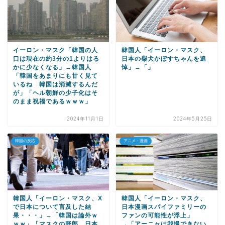
イーロン・マスク「韓国の人
韓国人「イーロン・マスク、
口は現在の約3分の1よりはる
日本の柴犬かぼすちゃんを追
かに少なくなる」→韓国人
悼」→「」
「韓国をあまりにも甘く見て
いるね 韓国は消滅するんだ
が」「ヘル朝鮮の少子化はそ
のまま祝福であるｗｗｗ」
2024年11月1日
2024年5月25日
韓国の反応
アニメ・漫画
韓国人「イーロン・マスク、X
韓国人「イーロン・マスク、
で日本について言及した結
日本漫画スパイファミリーの
果・・・」→「韓国は論外ｗ
ファンの可能性が浮上」
ｗｗ」「マスクの野郎、日本
→「アーニャは我慢できない