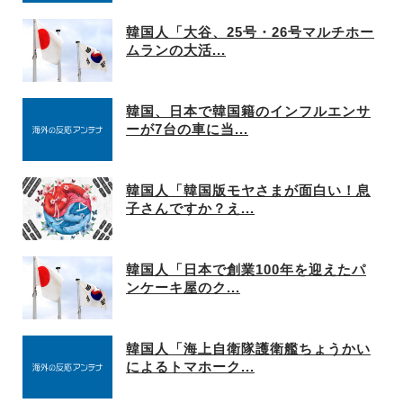
韓国人「大谷、25号・26号マルチホー
ムランの大活...
韓国、日本で韓国籍のインフルエンサ
ーが7台の車に当...
韓国人「韓国版モヤさまが面白い！息
子さんですか？え...
韓国人「日本で創業100年を迎えたパ
ンケーキ屋のク...
韓国人「海上自衛隊護衛艦ちょうかい
によるトマホーク...