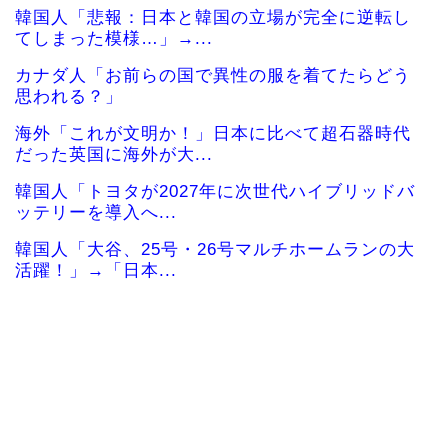
韓国人「悲報：日本と韓国の立場が完全に逆転し
てしまった模様…」→...
カナダ人「お前らの国で異性の服を着てたらどう
思われる？」
海外「これが文明か！」日本に比べて超石器時代
だった英国に海外が大...
韓国人「トヨタが2027年に次世代ハイブリッドバ
ッテリーを導入へ...
韓国人「大谷、25号・26号マルチホームランの大
活躍！」→「日本...
【海外の反応】中東の女性がヒジャブで隠されて
いるのは彼女たちが完...
韓国、日本で韓国籍のインフルエンサーが7台の車
に当て逃げして逮捕...
韓国人「韓国版モヤさまが面白い！息子さんです
か？えええええっ？？...