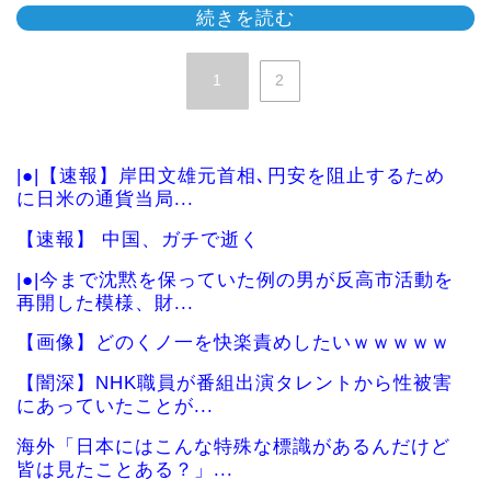
続きを読む
1
2
|●|【速報】岸田文雄元首相､円安を阻止するため
に日米の通貨当局...
【速報】 中国、ガチで逝く
|●|今まで沈黙を保っていた例の男が反高市活動を
再開した模様、財...
【画像】どのくノ一を快楽責めしたいｗｗｗｗｗ
【闇深】NHK職員が番組出演タレントから性被害
にあっていたことが...
海外「日本にはこんな特殊な標識があるんだけど
皆は見たことある？」...