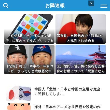
×
お隣速報
「住信SBI」が「ドコモの銀
高市首、自民党内で「独裁だ」
行」に変わってうんざりしてる
と批判され始める
やつw w w
【悲報】村上・岡本の一年目コ
玉川徹氏、包丁男に発砲した警
ンビ、ひっそりと成績悪化中
官の行動について「死刑になら
ない犯罪を警察官が死刑にして
しまった」
韓国人「悲報：日本と韓国の立場が完全
に逆転してしま...
海外「日本のアニメは世界観や設定の作