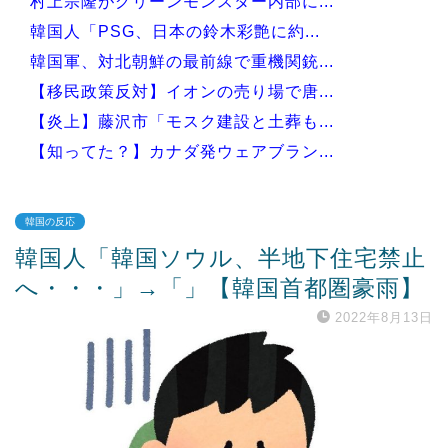
村上宗隆がグリーンモンスター内部に...
韓国人「PSG、日本の鈴木彩艶に約...
韓国軍、対北朝鮮の最前線で重機関銃...
【移民政策反対】イオンの売り場で唐...
【炎上】藤沢市「モスク建設と土葬も...
【知ってた？】カナダ発ウェアブラン...
韓国の反応
韓国人「韓国ソウル、半地下住宅禁止
Powered by livedoor 相互RSS
へ・・・」→「」【韓国首都圏豪雨】
2022年8月13日