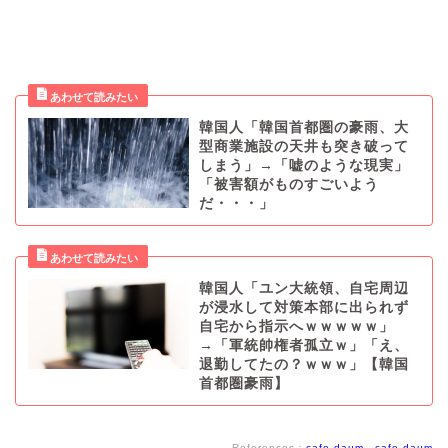
韓国人「韓国首都圏の豪雨、大
型商業施設の天井も突き破って
しまう」→「嘘のような現実」
「被害額がものすごいよう
だ・・・」
韓国人「ユン大統領、自宅周辺
が浸水して対策本部に出られず
自宅から指示へｗｗｗｗｗ」
→「軍統帥権者孤立ｗ」「え、
退勤してたの？ｗｗｗ」【韓国
首都圏豪雨】
References：
cafe daum
、
cafe daum