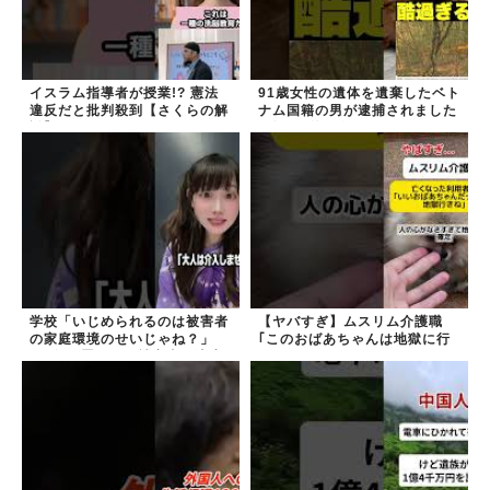
イスラム指導者が授業!? 憲法
91歳女性の遺体を遺棄したベト
違反だと批判殺到【さくらの解
ナム国籍の男が逮捕されました
説】
#移民 #外国人
学校「いじめられるのは被害者
【ヤバすぎ】ムスリム介護職
の家庭環境のせいじゃね？」
｢このおばあちゃんは地獄に行
→2年放置いじめ被害者が適応
く｣
障害に...未だに加...