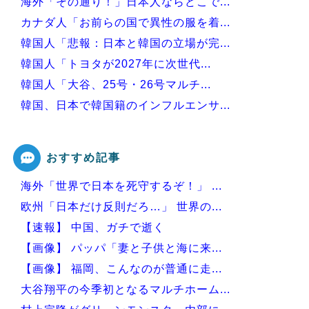
海外「その通り！」日本人ならどこで...
カナダ人「お前らの国で異性の服を着...
韓国人「悲報：日本と韓国の立場が完...
韓国人「トヨタが2027年に次世代...
韓国人「大谷、25号・26号マルチ...
韓国、日本で韓国籍のインフルエンサ...
韓国人「韓国版モヤさまが面白い！息...
おすすめ記事
海外「世界で日本を死守するぞ！」 ...
Powered by livedoor 相互RSS
欧州「日本だけ反則だろ…」 世界の...
【速報】 中国、ガチで逝く
【画像】 パッパ「妻と子供と海に来...
【画像】 福岡、こんなのが普通に走...
大谷翔平の今季初となるマルチホーム...