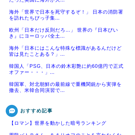
海外「世界で日本を死守するぞ！」 日本の消防署
を訪れたちびっ子集...
欧州「日本だけ反則だろ…」 世界の『日本びい
き』にヨーロッパ全土...
海外「日本にはこんな特殊な標識があるんだけど
皆は見たことある？」...
韓国人「PSG、日本の鈴木彩艶に約60億円で正式
オファー・・・」...
韓国軍、対北朝鮮の最前線で重機関銃から実弾を
撤去、米韓合同演習で...
おすすめ記事
【ロマン】世界を動かした暗号ランキング
Powered by livedoor 相互RSS