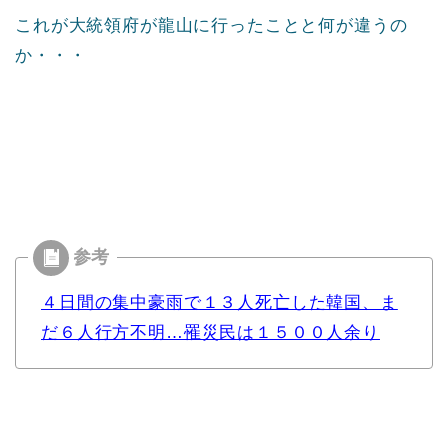
これが大統領府が龍山に行ったことと何が違うの
か・・・
４日間の集中豪雨で１３人死亡した韓国、ま
だ６人行方不明…罹災民は１５００人余り