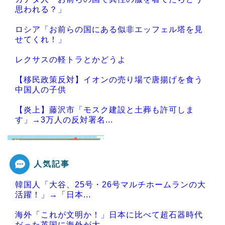
思われる？」
ロシア「お前らの国にある似非エッフェル塔を見
せてくれ！」
レクサスの軽トラとかどうよ
【移民政策反対】イオンの売り場で唐揚げを食う
中国人の子供
【炎上】藤沢市「モスク建設と土葬も許可しま
す」→3万人の反対署名...
人気記事
Powered by livedoor 相互RSS
韓国人「大谷、25号・26号マルチホームランの大
活躍！」→「日本...
海外「これが文明か！」日本に比べて超石器時代
だった英国に海外が大...