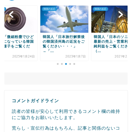
Powered by livedoor 相互RSS
の反応
韓国の反応
韓国の反応
国人「日本旅行解禁後
韓国人「日本のソニーの
韓国人「米国から提
韓国済州島の近況をご
最新の売上・営業利益・
れるワクチン、ファ
ください・・・」
純利益をご覧ください
ーでもモデルナでも
...
（...
か...
2023年1月7日
2021年2月16日
2021年
コメントガイドライン
読者の皆様が安心して利用できるコメント欄の維持
にご協力をお願いいたします。
荒らし・宣伝行為はもちろん、記事と関係のないコ