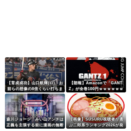
海外「その通り！」日本人ならどこでも発展させ
ると語る世界的大富豪...
Powered by livedoor 相互RSS
【育成成功】山口航輝(ロ)、お
【朗報】Amazonで「GANT
前らの想像の8倍くらい打ちま
Z」が全巻100円ｗｗｗｗｗｗ
くってるWWWWWWWWWW
ｗｗｗｗ
WWWWWWWWWWWWWW
森川ジョージ「みい山アンチは
【画像】SUSURU視聴者が選
正義を主張する前に漫画の無断
ぶ二郎系ランキング2026が発
転載をやめろよ」←これwww
表されるｗｗｗ