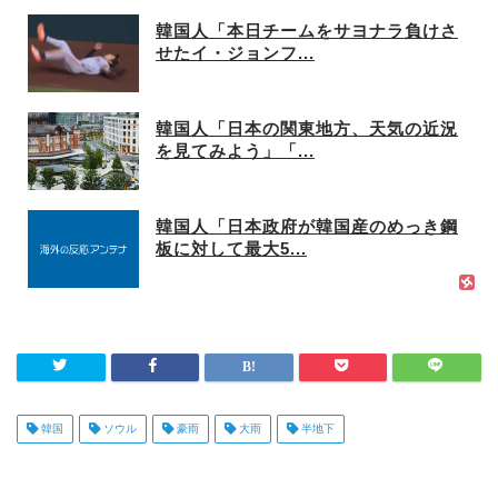
韓国人「本日チームをサヨナラ負けさ
せたイ・ジョンフ...
韓国人「日本の関東地方、天気の近況
を見てみよう」「...
韓国人「日本政府が韓国産のめっき鋼
板に対して最大5...
韓国
ソウル
豪雨
大雨
半地下