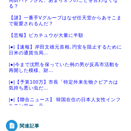
周防パトラさん、あまりオフのことを言わなくな
る？
【謎】一番手Vグループはなぜ任天堂からあそこま
で寵愛されるんだ？
【悲報】ピカチュウが大量に半額
|●|【速報】岸田文雄元首相､円安を阻止するために
日米の通貨当局...
|●|今まで沈黙を保っていた例の男が反高市活動を
再開した模様、財...
|●|【予算100万】市長「特定外来生物クビアカは
気持ち悪い虫だ...
|●|【聯合ニュース】 韓国在住の日本人女性インフ
ルエンサー ラ...
関連記事