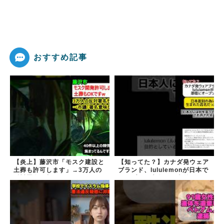
おすすめ記事
【炎上】藤沢市「モスク建設と
【知ってた？】カナダ発ウェア
土葬も許可します」→3万人の
ブランド、lululemonが日本で
反対署名も却下
オープン→店名は日本差別から
できた？