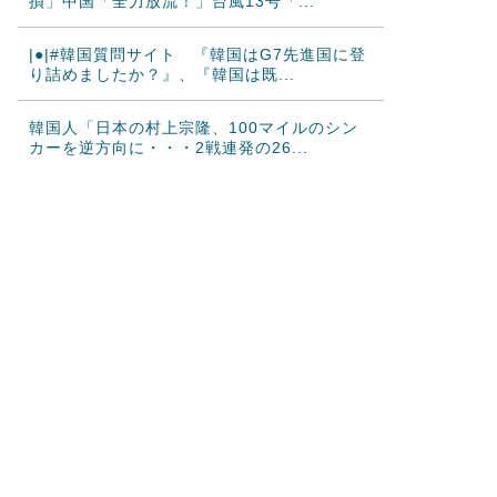
損」中国「全力放流！」台風13号「...
|●|#韓国質問サイト 『韓国はG7先進国に登
り詰めましたか？』、『韓国は既...
韓国人「日本の村上宗隆、100マイルのシン
カーを逆方向に・・・2戦連発の26...
海外の反応：村上宗隆がレフトポール直撃の2
試合連続第26号ホームラン！
韓国人「昨日Jリーグで韓国人選手絶対やって
はいけないプレーで退場となる」
海外の反応 山本由伸、無失点力投！ドジャ
ースついに連敗ストップ！大谷翔平、決...
海外「今年、夏の暑さが厳しい日本でこんな
ものが売れてるらしい！ｗ」外国人が驚...
韓国人「日本人が絶対に違法駐車をしない本