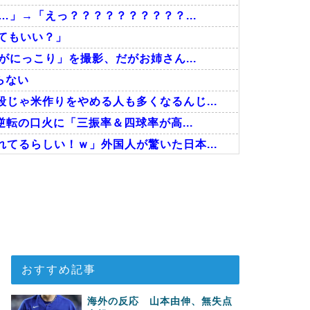
…」→「えっ？？？？？？？？？？...
ってもいい？」
がにっこり」を撮影、だがお姉さん...
らない
じゃ米作りをやめる人も多くなるんじ...
逆転の口火に「三振率＆四球率が高...
てるらしい！ｗ」外国人が驚いた日本...
ロ攻略のポール直撃弾で首位攻防...
ることがこちら…」→「えっ？？？？...
人が予測不可能でぶっ飛んでると評価...
おすすめ記事
海外の反応 山本由伸、無失点