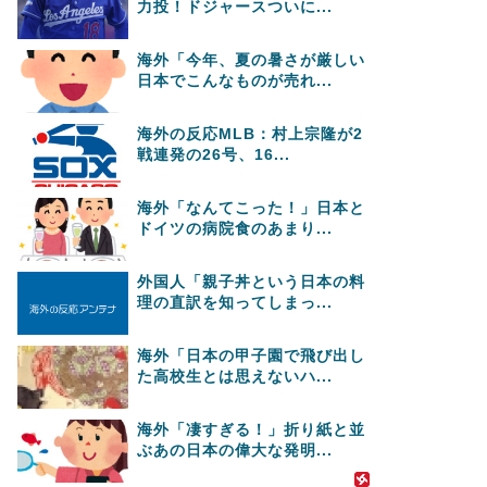
力投！ドジャースついに...
海外「今年、夏の暑さが厳しい
日本でこんなものが売れ...
海外の反応MLB：村上宗隆が2
戦連発の26号、16...
海外「なんてこった！」日本と
ドイツの病院食のあまり...
外国人「親子丼という日本の料
理の直訳を知ってしまっ...
海外「日本の甲子園で飛び出し
た高校生とは思えないハ...
海外「凄すぎる！」折り紙と並
ぶあの日本の偉大な発明...