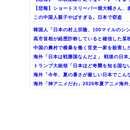
【悲報】ショートスリーパー堀大輔さん、多
この中国人親子やばすぎる。日本で窃盗
韓国人「日本の村上宗隆、100マイルのシン
高市首相が経歴詐称していると確信した某映
中国の農村で横暴を働く官吏一家を殺害した
Powered by livedoor 相互RSS
海外「日本は戦勝国なんだよ」 戦後の日
トランプ大統領「日本ほど奇襲を知る国ない
海外「今年、夏の暑さが厳しい日本でこんな
海外「神アニメだわ」2026年夏アニメ海
Powered by livedoor 相互RSS