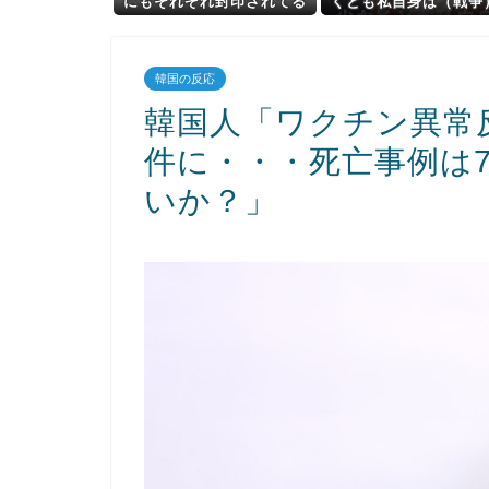
にもそれぞれ封印されてる
くとも私自身は（戦争
感じ結構量産されてたのか
事者とはいえない世代
な
から、反省なんかして
ませんし、反省を求め
韓国の反応
るいわれもないと思っ
ります」
韓国人「ワクチン異常反
件に・・・死亡事例は
いか？」