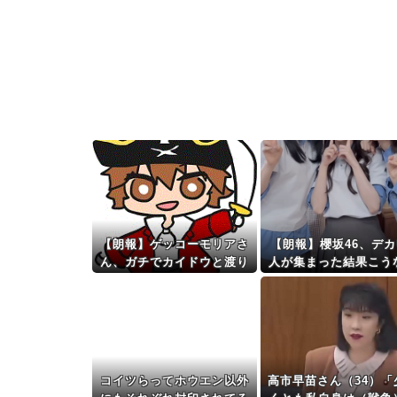
【朗報】ゲッコーモリアさ
【朗報】櫻坂46、デカ
ん、ガチでカイドウと渡り
人が集まった結果こう
合っていたｗｗｗｗｗｗｗ
ｗｗｗｗｗｗ
コイツらってホウエン以外
高市早苗さん（34）「