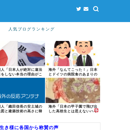
人気ブログランキング
国人「日本人が絶対に違法
海外「なんてこった！」日本
車をしない本当の理由がこ
とドイツの病院食のあまりの
ちら…」→「...
差に海外が大...
国人「織田信長の安土城の
海外「日本の甲子園で飛び出
元図と建築技術の高さに韓
した高校生とは思えないハイ
国人が衝撃！...
レベルなプレ...
な生き様に各国から称賛の声