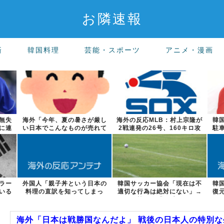
お隣速報
済
韓国料理
芸能・スポーツ
アニメ・漫画
無失
海外「今年、夏の暑さが厳し
海外の反応MLB：村上宗隆が
韓
に連
い日本でこんなものが売れて
2戦連発の26号、160キロ攻
駐
るらしい！ｗ...
略のポ...
ラー
外国人「親子丼という日本の
韓国サッカー協会「現在は不
韓
いる
料理の直訳を知ってしまっ
適切な行為は絶対にない」→
復
た…」
韓国人「一番...
海外「日本は戦勝国なんだよ」 戦後の日本人の特別