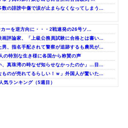
数の誹謗中傷で涙が止まらなくなってしまう...
カーを逆方向に・・・2戦連発の26号ソ...
画評論家、「上級公務員試験に合格とは書い...
男、指名手配されて警察が追跡するも農民が...
本人の特別な生き様に各国から称賛の声
、真珠湾の時なぜ知らせなかったのか」…目...
ものが売れてるらしい！ｗ」外国人が驚いた...
外人気ランキング（5週目）