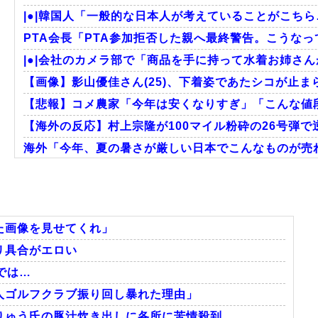
|●|韓国人「一般的な日本人が考えていることがこちら
PTA会長「PTA参加拒否した親へ最終警告。こうな
|●|会社のカメラ部で「商品を手に持って水着お姉さん
【画像】影山優佳さん(25)、下着姿であたシコが止ま
【悲報】コメ農家「今年は安くなりすぎ」「こんな値段
【海外の反応】村上宗隆が100マイル粉砕の26号弾で
海外「今年、夏の暑さが厳しい日本でこんなものが売れ
海外の反応MLB：村上宗隆が2戦連発の26号、160キ
韓国人「韓国人が日本のラーメンについて勘違いしてい
海外「この日本アニメはマジでぶっ飛んでる！ｗ」外国
た画像を見せてくれ」
リ具合がエロい
では…
Powered by livedoor 相互RSS
人ゴルフクラブ振り回し暴れた理由」
う氏の豚汁炊き出しに各所に苦情殺到 ...