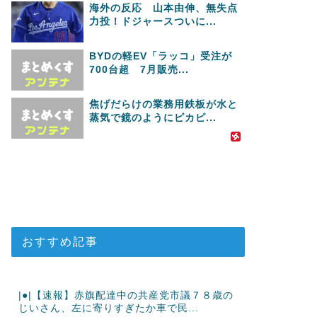
海外の反応 山本由伸、無失点
力投！ドジャースついに...
BYDの軽EV「ラッコ」受注が
700台超 7月販売...
焦げだらけの業務用鉄板が水と
蒸気で鏡のようにピカピ...
おすすめ記事
|●|【速報】赤旗配達中の共産党市議７８歳の
じいさん、左に寄りすぎたか車で民...