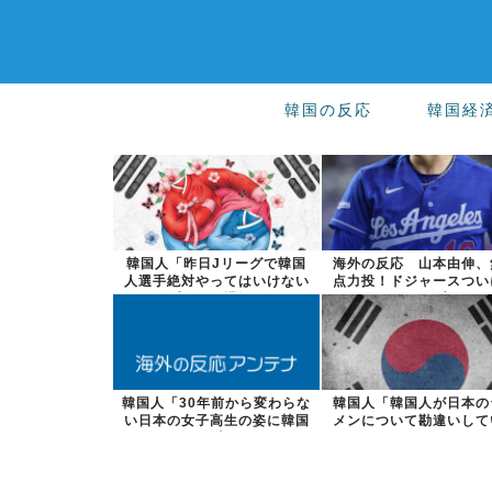
韓国の反応
韓国経
韓国人「昨日Jリーグで韓国
海外の反応 山本由伸、
人選手絶対やってはいけない
点力投！ドジャースつい
プレーで退場...
敗ストップ！...
韓国人「30年前から変わらな
韓国人「韓国人が日本の
い日本の女子高生の姿に韓国
メンについて勘違いして
人が衝撃！...
ことがこちら...