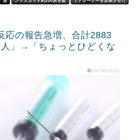
）当
ンマスカット約200房を盗
でトレーナーを反映させた
です
んだ無職の男逮捕 岡山
キャラクターを出したらリ
おり
アリティがないと言われて
られ
しまった…
てお
応の報告急増、合計2883
7人」→「ちょっとひどくな
2021年3月6日