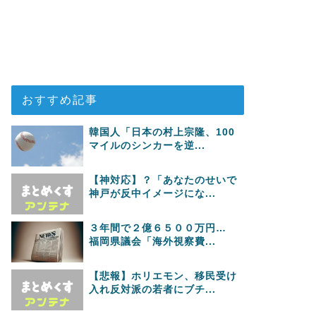
おすすめ記事
韓国人「日本の村上宗隆、100
マイルのシンカーを逆...
【神対応】？「あなたのせいで
神戸が反中イメージにな...
３年間で２億６５００万円…
福岡県議会「海外視察費...
【悲報】ホリエモン、移民受け
入れ反対派の若者にブチ...