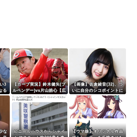
い3
【カープ実況】鈴木健矢(ブ
【画像】佐倉綾音(32)、つ
なる
ルペンデー)vs片山皓心【広
いに自分のシコポイントに
島-DeNA/横浜スタジアム】
気付いてしまう・・・
少な
ビニールハウスからシャイ
【ウマ娘】オリジナル作品