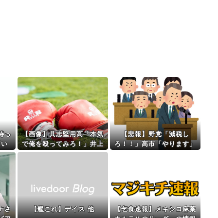
待っ
【画像】具志堅用高「本気
【悲報】野党「減税し
両い
で俺を殴ってみろ！」井上
ろ！！」高市「やります」
尚弥「マジっすか…わかり
野党「無責任な減税はやめ
ました…！！」⇒！
ろ！財源はどうする
」
ナさ
【艦これ】デイス 他
【乞食速報】メキシコ麻薬