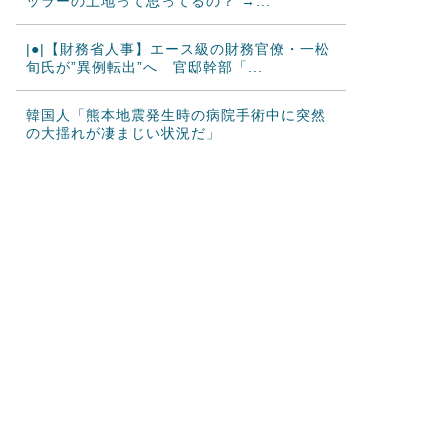
ッラーの土地って思ってるの？ →...
|●|【財務省人事】エース級の財務官僚・一松
旬氏が”異例転出”へ 官邸幹部「...
韓国人「熊本地震発生時の病院手術中に突然
の大揺れが凄まじい状況だ」
海外「さすが日本！」日本の医療従事者の倫
理観の高さに海外が超感動
韓国人「韓国サッカー協会が行った国際試合
の性的接待の全容がこちら…」→「完全...
海外「2002年も審判を買収したのか！」韓国
サッカー協会による国際試合の審判...
海外「日本なんて行くんじゃなかった…」 日
本を知ってしまったディズニー信者、...
中国人「サッカーW杯 日本紙がブラジル戦の