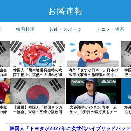
お隣速報
済
韓国料理
芸能・スポーツ
アニメ・漫画
協会
韓国人「熊本地震発生時の病
海外「さすが日本！」日本の
韓
の場
院手術中に突然の大揺れが凄
医療従事者の倫理観の高さに
行
まじい状況だ...
海外が超感動
日本紙
【激震】韓国人「韓国サッカ
大谷翔平が25＆26号ホーム
海
の録
ー協会、W杯・五輪で複数回
ラン、3安打の猛打賞もチー
る
の性接待を行...
ムはまさか...
韓国人「トヨタが2027年に次世代ハイブリッドバッテリー