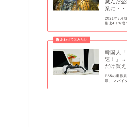
滅んだ企
業に・・
2021年3月
期比4.1％増
韓国人「
速！」→
だけ買え
PS5の世界
項」 スパイダ