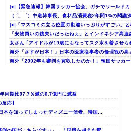
|●|【緊急速報】韓国サッカー協会、ガチでワールドカ
（ ´_ゝ`）中道幹事長、食料品消費税2年間1%の閣議決
|●|「マスコミの立ち位置の勘違いっぷりがすごい」と
「安物買いの銭失いだったねぇ」とインドネシア高速鉄
女さん ｢アイドルが19歳にもなってスク水を着させら
海外「さすが日本！」日本の医療従事者の倫理観の高
海外「2002年も審判を買収したのか！」韓国サッカー
海外「日本なんて行くんじゃなかった…」 日本を知って
【激震】韓国人「韓国サッカー協会、W杯・五輪で複数
外国人「2002年W杯は?」韓国サッカーに衝撃的不祥
同期比97.7％減の0.7億円に減益
の反応】
日本を知ってしまったディズニー信者、帰国...
Powered by livedoor 相互RSS
側の国がこちらです‥」→「国境を越えた驚...