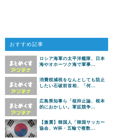
おすすめ記事
ロシア海軍の太平洋艦隊、日本
海やオホーツク海で軍事...
消費税減税をなんとしても阻止
したい石破前首相、「何...
広島県知事ら「核抑止論、根本
的におかしい。軍拡競争...
【激震】韓国人「韓国サッカー
協会、W杯・五輪で複数...