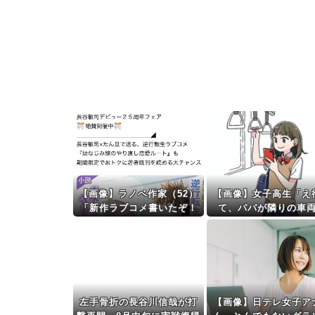
【画像】ラノベ作家（52）
【画像】女子高生「え
「新作ラブコメ書いたぞ！
て、パパが隣りの車
ｗ」X民「いい歳こいてラ
る。。。」
ブコメ（笑）恥ずかしくな
いの？」←やめたれｗと話
題に
左手骨折の長谷川信哉が打
【画像】日テレ女子ア