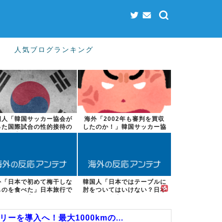
人気ブログランキング
国人「韓国サッカー協会が
海外「2002年も審判を買収
った国際試合の性的接待の
したのか！」韓国サッカー協
全容がこちら...
会による国...
外「日本で初めて梅干しな
韓国人「日本ではテーブルに
ものを食べた」日本旅行で
肘をついてはいけない？日本
食べた変わっ...
の食事マナー...
を導入へ！最大1000kmの...