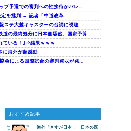
ップ予選での審判への性接待がバレ...
定を批判 → 記者「中道改革...
報ステ大越キャスターの台詞に視聴...
道の最終処分に日本側騒然、国家予算...
れている！｣⇒結果ｗｗｗ
さに海外が超感動
協会による国際試合の審判買収が発...
しまったディズニー信者、帰国後『...
回の性接待を行い審判を買収していた...
事！W杯予選でレフリーへの不適切...
おすすめ記事
海外「さすが日本！」日本の医