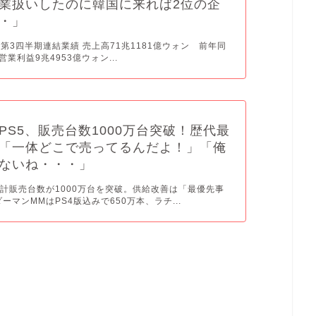
業扱いしたのに韓国に来れば2位の企
・」
期第3四半期連結業績 売上高71兆1181億ウォン 前年同
 営業利益9兆4953億ウォン...
PS5、販売台数1000万台突破！歴代最
「一体どこで売ってるんだよ！」「俺
ないね・・・」
累計販売台数が1000万台を突破。供給改善は「最優先事
ーマンMMはPS4版込みで650万本、ラチ...