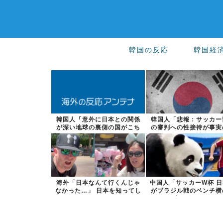
韓国の反応
韓国経
韓国人「意外に日本との関係
韓国人「悲報：サッカー
が深い地球の裏側の国がこち
の審判への性接待が事実
らです‥」→...
合、国際試合...
海外「日本なんて行くんじゃ
中国人「サッカーW杯 
なかった…」 日本を知ってし
がブラジル戦のベンチ横
まったディ...
音を公開」...