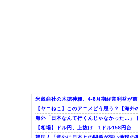
米穀商社の木徳神糧、4-6月期経常利益が前年
【ヤニねこ】このアニメどう思う？【海外
海外「日本なんて行くんじゃなかった…」 
【相場】ドル円、上抜け 1ドル158円台
韓国人「意外に日本との関係が深い地球の裏