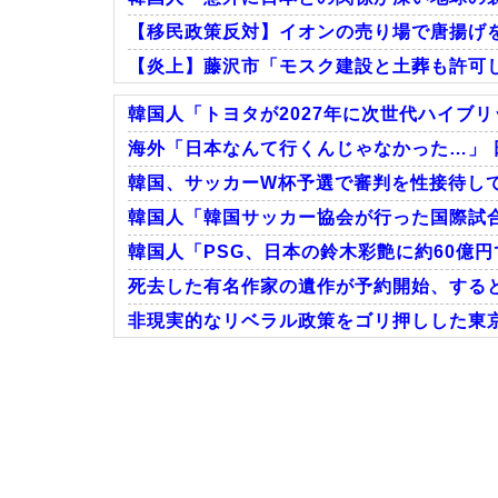
【移民政策反対】イオンの売り場で唐揚げ
【炎上】藤沢市「モスク建設と土葬も許可
韓国人「トヨタが2027年に次世代ハイブリッ
海外「日本なんて行くんじゃなかった…」 
韓国、サッカーW杯予選で審判を性接待して
Powered by livedoor 相互RSS
韓国人「韓国サッカー協会が行った国際試合
韓国人「PSG、日本の鈴木彩艶に約60億円
死去した有名作家の遺作が予約開始、すると
非現実的なリベラル政策をゴリ押しした東京
Powered by livedoor 相互RSS