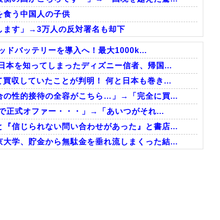
を食う中国人の子供
します」→3万人の反対署名も却下
ドバッテリーを導入へ！最大1000k...
日本を知ってしまったディズニー信者、帰国...
買収していたことが判明！ 何と日本も巻き...
の性的接待の全容がこちら…」→「完全に買...
で正式オファー・・・」→「あいつがそれ...
『信じられない問い合わせがあった』と書店...
大学、貯金から無駄金を垂れ流しまくった結...