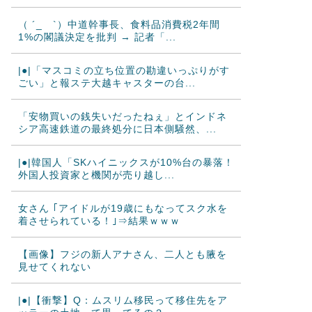
（ ´_ゝ`）中道幹事長、食料品消費税2年間
1%の閣議決定を批判 → 記者「...
|●|「マスコミの立ち位置の勘違いっぷりがす
ごい」と報ステ大越キャスターの台...
「安物買いの銭失いだったねぇ」とインドネ
シア高速鉄道の最終処分に日本側騒然、...
|●|韓国人「SKハイニックスが10%台の暴落！
外国人投資家と機関が売り越し...
女さん ｢アイドルが19歳にもなってスク水を
着させられている！｣⇒結果ｗｗｗ
【画像】フジの新人アナさん、二人とも腋を
見せてくれない
|●|【衝撃】Q：ムスリム移民って移住先をア