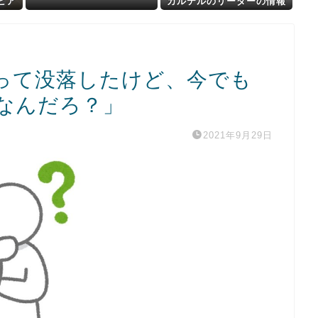
ビア
カルテルのリーダーの情報
・
提供で39億円！お前ら急
げ！
って没落したけど、今でも
なんだろ？」
2021年9月29日