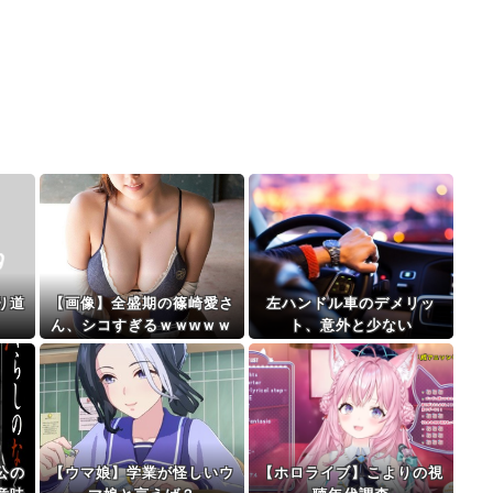
り道
【画像】全盛期の篠崎愛さ
左ハンドル車のデメリッ
ん、シコすぎるｗｗwｗｗ
ト、意外と少ない
ｗｗｗｗｗｗｗ
公の
【ウマ娘】学業が怪しいウ
【ホロライブ】こよりの視