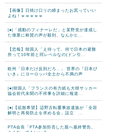
【画像】日焼け口リの締まったお尻っていい
よね！ｗｗｗｗｗ
|●|「感動のフィナーレだ」と某野党が達成し
た偉業に称賛の声が殺到、なんかヒ...
【悲報】韓国人「え待って、何で日本の避難
所って10年前と同レベルなの(ドン引...
欧州「日本だけ反則だろ…」 世界の『日本び
いき』にヨーロッパ全土から不満の声
|●|韓国人「フランスの有力紙も大韓サッカー
協会前代未聞の不祥事を詳細に報道...
|●|【拡散希望】辺野古転覆事故遺族が「全容
解明と再発防止を求める会」設立 ...
PTA会長「PTA参加拒否した親へ最終警告。