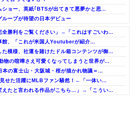
ョー、英紙｢BTSが出てきて悪夢かと思...
グループが待望の日本デビュー
全勝利をご覧ください」→「これはすごいわ...
「これが米国人Youtuberが紹介...
た模様、社運を賭けたドル箱コンテンツが御...
動物の喧嘩さえ可愛くなってしまうと世界が...
日本の富士山・大阪城・桜が描かれ物議＝...
せた活躍にMLBファン騒然！←「一体い...
えたと言われる作品がこちら…」→「こうい...