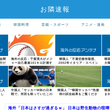
お隣速報
済
韓国料理
芸能・スポーツ
アニメ・漫画
会関
海外の反応：千賀滉大がメジ
韓国人「不適切接待疑惑、
韓
行だ
ャー自己最速161キロ計測す
2002年イタリア・スペイン
大
るなど2戦...
戦で『韓国に...
た人
中国人「サッカーW杯の日本
韓国人「“韓国サッカー”性接
韓
まし
戦で、何回も映っていたこの
待の試合結果をご覧くださ
ま
女性は一体誰...
い」→「マッ...
海外「日本はさすが過ぎるｗ」 日本は野生動物の喧