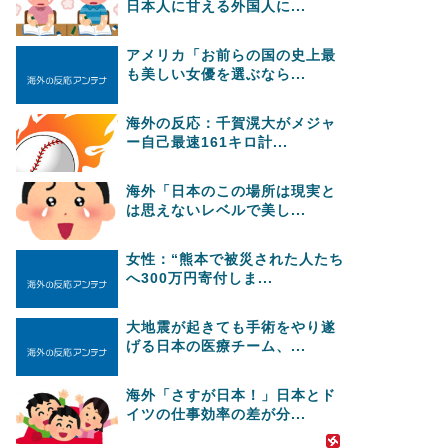
日本人に甘える外国人に...
アメリカ「お前らの国の史上最
も美しい女優を選ぶなら...
海外の反応：千賀滉大がメジャ
ー自己最速161キロ計...
海外「日本のこの場所は現実と
は思えないレベルで美し...
女性：“熊本で被災された人たち
へ300万円寄付しま...
大地震が起きても手術をやり遂
げる日本の医療チーム、...
海外「さすが日本！」日本とド
イツの仕事効率の差が分...