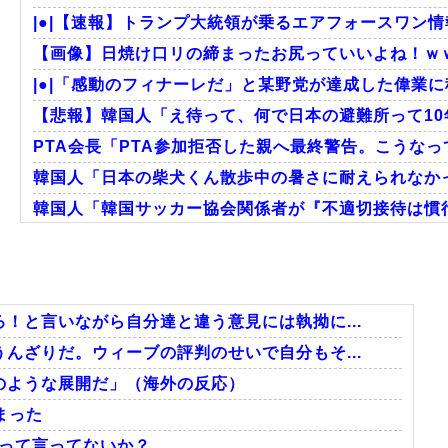
|●|【速報】トランプ大統領が乗るエアフォースワン情
【画像】日焼け口リの締まったお尻っていいよね！ｗ
|●|「感動のフィナーレだ」と某野党が達成した偉業に
【悲報】韓国人「え待って、何で日本の避難所って10
PTA会長「PTA参加拒否した親へ最終警告。こうな
韓国人「日本の柴犬くん散歩中の暑さに耐えられなか
韓国人「韓国サッカー協会関係者が『不適切接待は慣行
海外「日本のこの場所は現実とは思えないレベルで美し
韓国人「我が国がクウェート戦で行った審判買収が本当
韓国人「“韓国サッカー”性接待の試合結果をご覧くださ
！と言いながら自分達と違う意見には執拗に...
んざりだ。ウィーブの評判のせいで自分もそ...
のような展開だ」（海外の反応）
Powered by livedoor 相互RSS
まった
」って言ってないか？