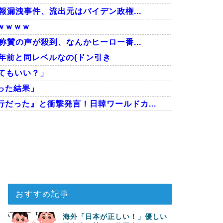
報漏洩事件、流出元はバイデン政権...
ｗｗｗｗ
称賛の声が殺到、なんかヒーロー番...
年前と同レベルなの(ドン引き
ってもいい？」
った結果」
だった』と衝撃発言！日韓ワールドカ...
い…！」外国人が感動する日本の景色...
に深刻である理由がこちら…」→「こ...
い」→「マッサージ効果は間違いな...
おすすめ記事
海外「日本が正しい！」優しい