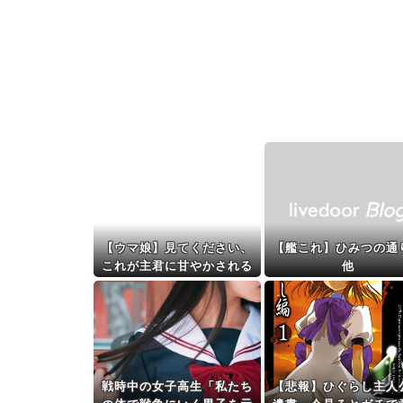
【ウマ娘】見てください、
【艦これ】ひみつの通
これが主君に甘やかされる
他
女騎士の姿です。
戦時中の女子高生「私たち
【悲報】ひぐらし主人