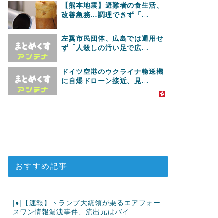
【熊本地震】避難者の食生活、
改善急務…調理できず「...
左翼市民団体、広島では通用せ
ず「人殺しの汚い足で広...
ドイツ空港のウクライナ輸送機
に自爆ドローン接近、見...
おすすめ記事
|●|【速報】トランプ大統領が乗るエアフォー
スワン情報漏洩事件、流出元はバイ...