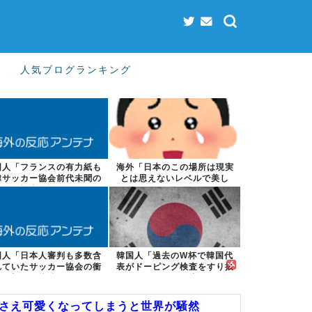
人気ブログランキング
国人「フランスの有力紙も
海外「日本のこの場所は現実
韓サッカー協会前代未聞の
とは思えないレベルで美し
不祥事を詳細...
い…！」外国人...
国人「日本人審判も多数含
韓国人「過去のW杯で韓国代
れていたサッカー協会の衝
表がドーピング検査をすり抜
撃的な接待リ...
けるように注...
嘩さえ可愛くなってしまうと世界が騒然