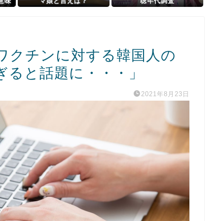
意味
マ娘と言えば？
聴年代調査
ｗ
ワクチンに対する韓国人の
ぎると話題に・・・」
2021年8月23日