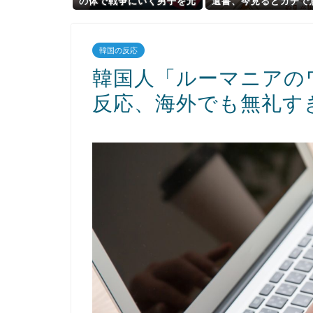
の体で戦争にいく男子を元
遺書、今見るとガチで
気づけようよ！」←これ♡
不明すぎるｗｗｗ
♡♡
韓国の反応
韓国人「ルーマニアの
反応、海外でも無礼す