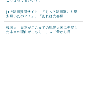
こうなってもいい？」
|●|#韓国質問サイト 『えっ？韓国軍にも慰
安婦いたの？！』、『あれは売春婦...
韓国人「日本がここまでの観光大国に発展し
た本当の理由がこちら…」→「昔から日...
韓国人「韓国サッカー協会の性接待報道、海
外でも大騒ぎに・・・2002年W杯4...
海外「日本が正しい！」優しい日本人に甘え
る外国人に海外が大騒ぎ
アメリカ「お前らの国の史上最も美しい女優
を選ぶなら誰になる？」
韓国人「日本の柴犬くん散歩中の暑さに耐え
られなかった結果」
海外の反応：千賀滉大がメジャー自己最速