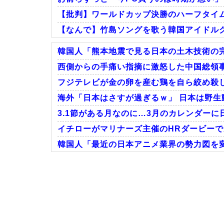
【批判】ワールドカップ決勝のハーフタイムシ
【なんで】竹島ソングを歌う韓国アイドル
韓国人「熊本地震で見る日本の土木技術の完
西側からの手痛い指摘に激怒した中国総領事館、
フジテレビが金の卵を産む鶏を自ら絞め殺し
Powered by livedoor 相互RSS
海外「日本はさすが過ぎるｗ」 日本は野生
3.1節がある月なのに…3月のカレンダーに
イチローがマリナーズ主催のHRダービーで見
韓国人「最近の日本アニメ業界の勢力図を変
Powered by livedoor 相互RSS