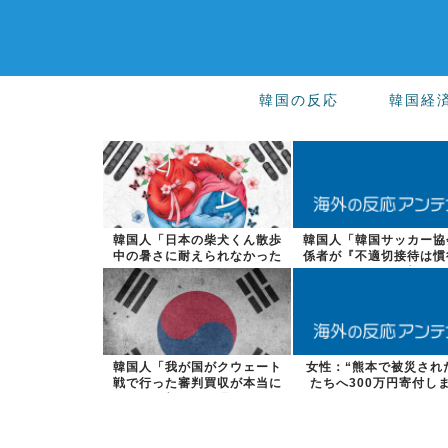
韓国の反応
韓国経
韓国人「日本の柴犬くん散歩
韓国人「韓国サッカー協
中の暑さに耐えられなかった
係者が『不適切接待は慣
結果」
った』と衝撃...
韓国人「我が国がクウェート
女性：“熊本で被災され
戦で行った審判買収が本当に
たちへ300万円寄付し
深刻である理...
た” Twi...