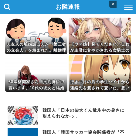
×
お隣速報
夫友人の離婚話に夫が「第三者
【ウマ娘】見てください、これ
の立会人」を頼まれた。離婚理
が主君に甘やかされる女騎士の
由はお嫁さんのヒスとか性格の
姿です。
不一致だと聞かされてたのに…
38歳格闘家さん「批判覚悟で
行きつけの店の学生バイトから
言います。10代の彼女と結婚
連絡先を渡されて驚いた。悪い
しました」→オバサン達が発狂
気はしないけど、私にはどうし
して炎上祭り
ても返事ができない理由があっ
て…
韓国人「日本の柴犬くん散歩中の暑さに
耐えられなかっ...
韓国人「韓国サッカー協会関係者が『不