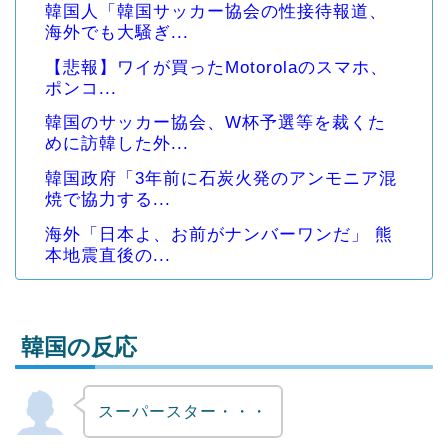
韓国人「韓国サッカー協会の性接待報道、
海外でも大騒ぎ...
【悲報】ワイが買ったMotorolaのスマホ、
ポンコ...
韓国のサッカー協会、W杯予選等を裁くた
めに訪韓した外...
韓国政府「3年前に石炭火発のアンモニア混
焼で協力する...
海外「日本よ、お前がナンバーワンだ」 熊
本地震直後の...
韓国の反応
スーパースター・・・
Powered by livedoor 相互RSS