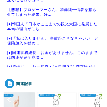
返りにモロッコへ...
【悲報】プロゲーマーさん、加藤純一信者を怒ら
せてしまった結果、好...
|●|韓国人「日本がここまでの観光大国に発展した
本当の理由がこち...
|●|「私は入りません、 事故起こさなきゃいい」と
保険加入を勧め...
|●|国連事務総長「お金がありません。このままで
は国連が完全崩壊...
|●|原爆ドーム前に居座る”市民団体”を警官隊が排
除、その瞬間に...
関連記事
・スポーツ
芸能・スポーツ
芸能・スポーツ
Powered by livedoor 相互RSS