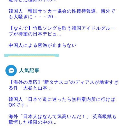
韓国人「韓国サッカー協会の性接待報道、海外で
も大騒ぎに・・・20...
【なんで】竹島ソングを歌う韓国アイドルグルー
プが待望の日本デビュ...
中国人による密漁が止まらない
人気記事
Powered by livedoor 相互RSS
【海外の反応】“新タナスコ”のディアスが地雷すぎ
る件「大谷と山本...
韓国人「日本で道に迷ったら無料案内所に行けば
OKです」
海外「日本人はなんて気高いんだ！」 英高級紙も
驚愕した極限の中の...