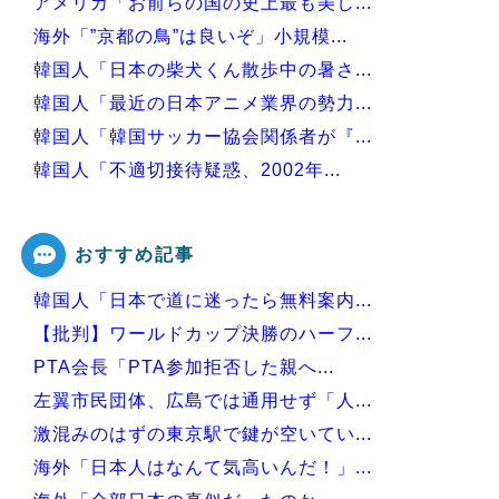
アメリカ「お前らの国の史上最も美し...
海外「”京都の鳥”は良いぞ」小規模...
韓国人「日本の柴犬くん散歩中の暑さ...
韓国人「最近の日本アニメ業界の勢力...
韓国人「韓国サッカー協会関係者が『...
韓国人「不適切接待疑惑、2002年...
韓国人「フランスの有力紙も大韓サッ...
おすすめ記事
韓国人「日本で道に迷ったら無料案内...
Powered by livedoor 相互RSS
【批判】ワールドカップ決勝のハーフ...
PTA会長「PTA参加拒否した親へ...
左翼市民団体、広島では通用せず「人...
激混みのはずの東京駅で鍵が空いてい...
海外「日本人はなんて気高いんだ！」...