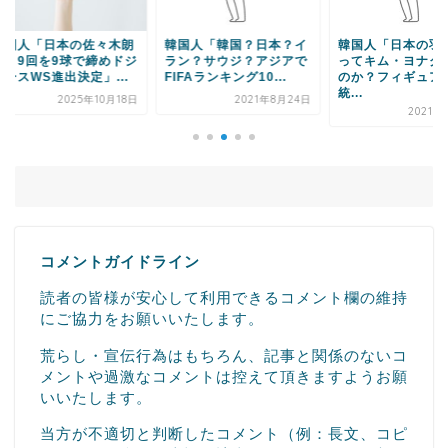
国人「日本の佐々木朗
韓国人「韓国？日本？イ
韓国人「日本の羽生
、9回を9球で締めドジ
ラン？サウジ？アジアで
ってキム・ヨナクラ
スWS進出決定」...
FIFAランキング10...
のか？フィギュアは
統...
2025年10月18日
2021年8月24日
2021年6
コメントガイドライン
読者の皆様が安心して利用できるコメント欄の維持
にご協力をお願いいたします。
荒らし・宣伝行為はもちろん、記事と関係のないコ
メントや過激なコメントは控えて頂きますようお願
いいたします。
当方が不適切と判断したコメント（例：長文、コピ