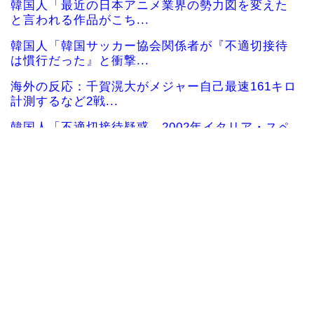
韓国人「最近の日本アニメ業界の勢力図を変えた
と言われる作品がこち...
韓国人「韓国サッカー協会関係者が『不適切接待
は慣行だった』と衝撃...
海外の反応：千賀滉大がメジャー自己最速161キロ
計測するなど2戦...
韓国人「不適切接待疑惑、2002年イタリア・スペ
イン戦で『韓国に...
韓国人「フランスの有力紙も大韓サッカー協会前
代未聞の不祥事を詳細...
海外「日本のこの場所は現実とは思えないレベル
で美しい…！」外国人...
女性：“熊本で被災された人たちへ300万円寄付し
ました” Twi...
海外「熊本地震の犠牲者がたった38人なのは驚き
だ！何故こんなに少...