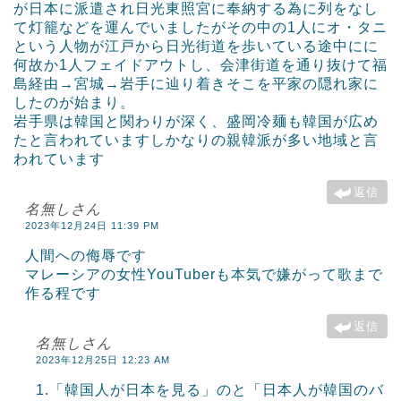
が日本に派遣され日光東照宮に奉納する為に列をなし
て灯籠などを運んでいましたがその中の1人にオ・タニ
という人物が江戸から日光街道を歩いている途中にに
何故か1人フェイドアウトし、会津街道を通り抜けて福
島経由→宮城→岩手に辿り着きそこを平家の隠れ家に
したのが始まり。
岩手県は韓国と関わりが深く、盛岡冷麺も韓国が広め
たと言われていますしかなりの親韓派が多い地域と言
われています
返信
名無しさん
2023年12月24日 11:39 PM
人間への侮辱です
マレーシアの女性YouTuberも本気で嫌がって歌まで
作る程です
返信
名無しさん
2023年12月25日 12:23 AM
1.「韓国人が日本を見る」のと「日本人が韓国のバ