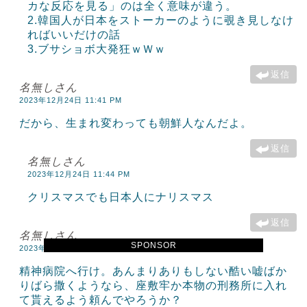
カな反応を見る」のは全く意味が違う。
2.韓国人が日本をストーカーのように覗き見しなけ
ればいいだけの話
3.ブサショボ大発狂ｗＷｗ
返信
名無しさん
2023年12月24日 11:41 PM
だから、生まれ変わっても朝鮮人なんだよ。
返信
名無しさん
2023年12月24日 11:44 PM
クリスマスでも日本人にナリスマス
返信
名無しさん
SPONSOR
2023年12月24日 11:55 PM
精神病院へ行け。あんまりありもしない酷い嘘ばか
りばら撒くようなら、座敷牢か本物の刑務所に入れ
て貰えるよう頼んでやろうか？