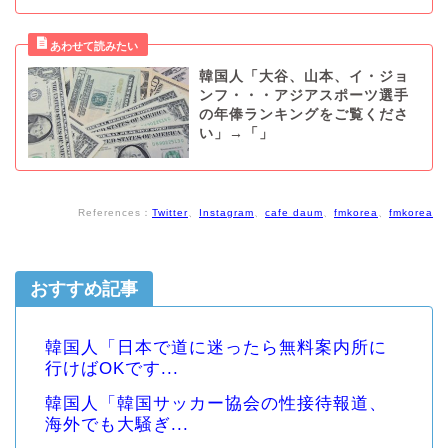
韓国人「大谷、山本、イ・ジョ
ンフ・・・アジアスポーツ選手
の年俸ランキングをご覧くださ
い」→「」
References：
Twitter
、
Instagram
、
cafe daum
、
fmkorea
、
fmkorea
おすすめ記事
韓国人「日本で道に迷ったら無料案内所に
行けばOKです...
韓国人「韓国サッカー協会の性接待報道、
海外でも大騒ぎ...