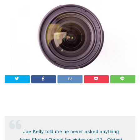
Joe Kelly told me he never asked anything
from Shohei Ohtani for giving up #17…Ohtani