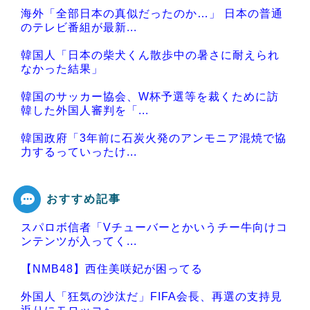
海外「全部日本の真似だったのか…」 日本の普通
のテレビ番組が最新...
韓国人「日本の柴犬くん散歩中の暑さに耐えられ
なかった結果」
韓国のサッカー協会、W杯予選等を裁くために訪
韓した外国人審判を「...
韓国政府「3年前に石炭火発のアンモニア混焼で協
力するっていったけ...
おすすめ記事
スパロボ信者「Vチューバーとかいうチー牛向けコ
Powered by livedoor 相互RSS
ンテンツが入ってく...
【NMB48】西住美咲妃が困ってる
外国人「狂気の沙汰だ」FIFA会長、再選の支持見