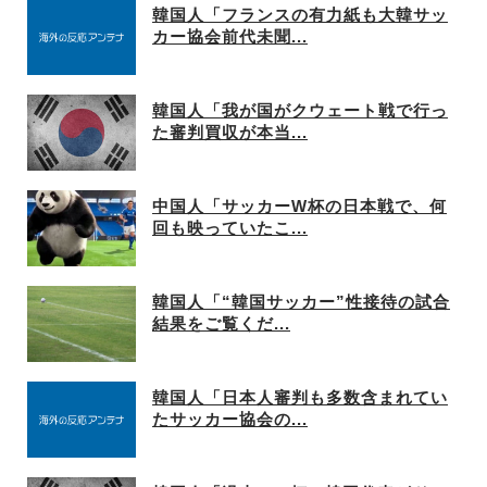
韓国人「フランスの有力紙も大韓サッ
カー協会前代未聞...
韓国人「我が国がクウェート戦で行っ
た審判買収が本当...
中国人「サッカーW杯の日本戦で、何
回も映っていたこ...
韓国人「“韓国サッカー”性接待の試合
結果をご覧くだ...
韓国人「日本人審判も多数含まれてい
たサッカー協会の...