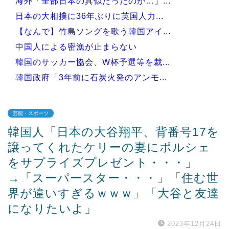
海外「全部日本の真似だったのか…」...
日本の大相撲に36年ぶりに英国人力...
【なんで】竹島ソングを歌う韓国アイ...
中国人による密漁が止まらない
韓国のサッカー協会、W杯予選等を裁...
韓国政府「3年前に石炭火発のアンモ...
芸能・スポーツ
韓国人「日本の大谷翔平、背番号17を
Powered by livedoor 相互RSS
譲ってくれたケリーの妻にポルシェ
をサプライズプレゼント・・・」
→「スーパースター・・・」「住む世
界が違いすぎるｗｗｗ」「大谷と友達
になりたいよ」
2023年12月24日