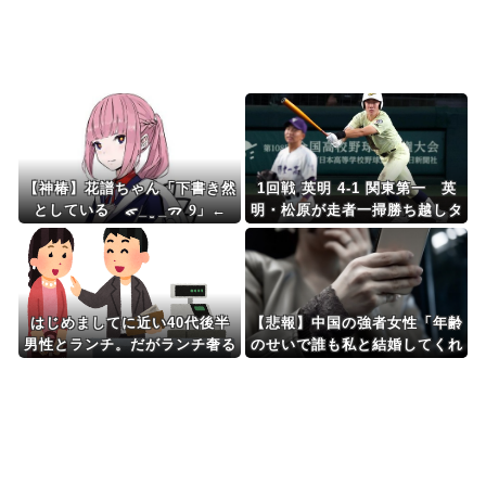
Powered by livedoor 相互RSS
【神椿】花譜ちゃん「下書き然
1回戦 英明 4-1 関東第一 英
としている ᯠ_ ̫ _ᯄ Ⳋ」←
明・松原が走者一掃勝ち越しタ
『中々の出来栄え』『ナンスカ
イムリー2塁打、冨岡1失点完
の地上絵好き』
投
はじめましてに近い40代後半
【悲報】中国の強者女性「年齢
男性とランチ。だがランチ奢る
のせいで誰も私と結婚してくれ
って言ってたのになぜか1人分
ない」⇒！！
だけ頼もうとした男性、衝撃の
一言