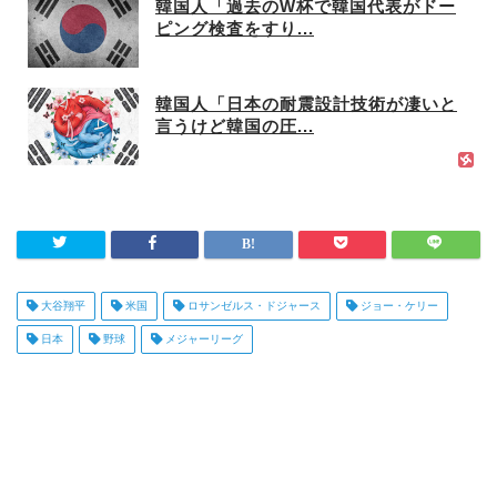
韓国人「過去のW杯で韓国代表がドー
ピング検査をすり...
韓国人「日本の耐震設計技術が凄いと
言うけど韓国の圧...
大谷翔平
米国
ロサンゼルス・ドジャース
ジョー・ケリー
日本
野球
メジャーリーグ