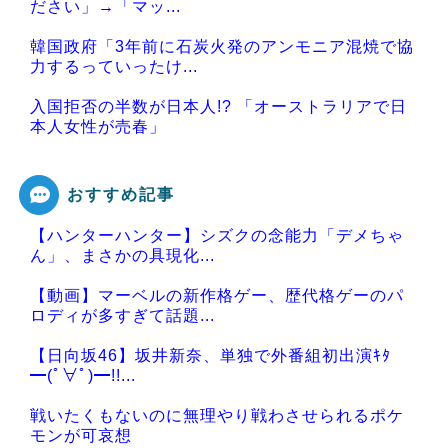
ださい」→「マッ...
韓国政府「3年前に石炭火発のアンモニア混焼で協
力するっていったけ...
入国拒否の半数が日本人!? 「オーストラリアで日
本人女性が売春」
おすすめ記事
【ハンターハンター】シズクの念能力「デメちゃ
Powered by livedoor 相互RSS
ん」、まさかの具現化...
【動画】マーベルの新作格ゲー、歴代格ゲーのパ
ロディが多すぎて話題...
【日向坂46】坂井新奈、単独で外番組初出演ｷﾀ
━(ﾟ∀ﾟ)━!!...
戦いたくもないのに無理やり戦わさせられるポケ
モンが可哀想