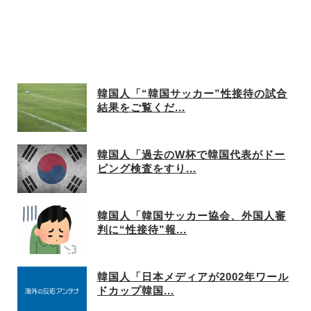
韓国人「“韓国サッカー”性接待の試合
結果をご覧くだ...
韓国人「過去のW杯で韓国代表がドー
ピング検査をすり...
韓国人「韓国サッカー協会、外国人審
判に“性接待”報...
韓国人「日本メディアが2002年ワール
ドカップ韓国...