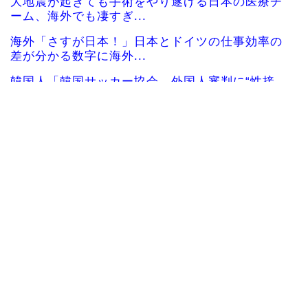
大地震が起きても手術をやり遂げる日本の医療チ
ーム、海外でも凄すぎ...
海外「さすが日本！」日本とドイツの仕事効率の
差が分かる数字に海外...
韓国人「韓国サッカー協会、外国人審判に“性接
待”報道・・・」→「...
韓国人「日本メディアが2002年ワールドカップ韓
国準決勝も調査す...
韓国人「韓国サッカー協会の接待問題が今日まで
大騒ぎにならなかった...
【海外の反応】ベトナム人「ベトナムは先進国よ
りも数学に秀でている...
海外10代「日本を好意的に見ている？それとも否
定的に見ている？投...