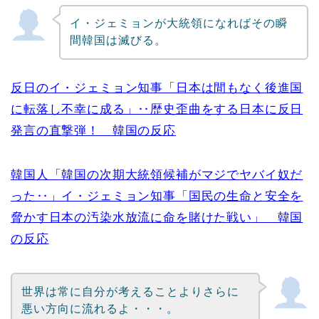
イ・ジェミョンが大統領になればその瞬
間韓国は滅びる。
反日のイ・ジェミョン知事「日本は間もなく後進国
に転落し不幸に成る」‥歴史歪曲をする日本に反日
発言の直撃弾！ 韓国の反応
韓国人「韓国の次期大統領候補がマジでヤバイ奴だ
った‥」イ・ジェミョン知事「国民の生命と安全を
脅かす日本の汚染水放流に命を賭けた戦い」 韓国
の反応
世界は常に自分が考えることよりさらに
悪い方向に流れるよ・・・。