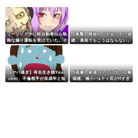
Powered by livedoor 相互RSS
ツーリング中に軽自動車から執
【衝撃】韓国人「大谷の今の成
拗な煽り運転を受けていた。そ
績、漫画でもこうはならない」
の数分後、思わぬ結末を目撃す
ることになり…
【ヤバ過ぎ】有名生き物YouT
【画像】秘湯ロマンに出てる秦
uber、不倫相手が未成年と知
瑞穂、極小パ●ティ尻がHすぎ
ってドン引きの結末ｗｗｗｗ
る