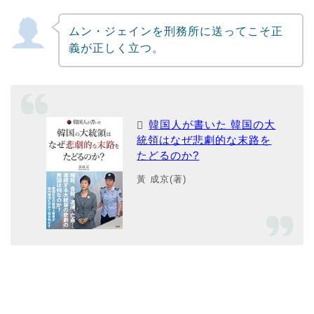
ムン・ジェインを刑務所に送ってこそ正
義が正しく立つ。
韓国人が書いた 韓国の大
統領はなぜ悲劇的な末路を
たどるのか?
黃 成京(著)