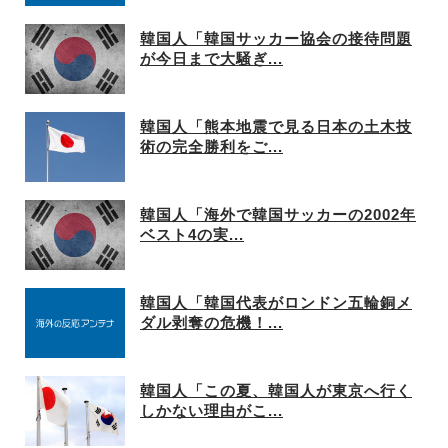
韓国人「韓国サッカー協会の接待問題
が今日まで大騒ぎ...
韓国人「熊本地震で見る日本の土木技
術の完全勝利をご...
韓国人「海外で韓国サッカーの2002年
ベスト4の実...
韓国人「韓国代表がロンドン五輪銅メ
ダル剥奪の危機！...
韓国人「この夏、韓国人が東京へ行く
しかない理由がこ...