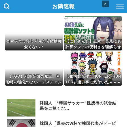
×
お隣速報
ゴマゾウってよく見たら結構可
【にじさんじ】五木、長尾に表
愛くない？
計算ソフトの便利さを理解らせ
る『エクセルに感動してるおじ
さん見てなんか感動する』
【FGO】邪馬台国の魔王。卑
【驚愕】名作『HUNTER×HUN
弥呼の強化つよい…デスチェン
TER』凄い事に気付いたｗｗｗ
ジしないなら最適クリサポータ
ｗ「ハンターハンターで1番有
ー
名なセリフ」がこちら…凄すぎ
る…
韓国人「“韓国サッカー”性接待の試合結
果をご覧くだ...
韓国人「過去のW杯で韓国代表がドーピ