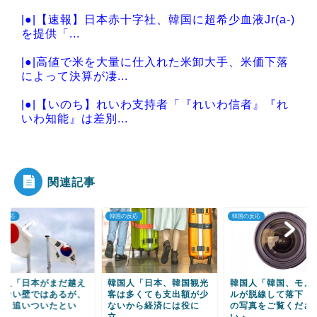
|●|【速報】日本赤十字社、韓国に超希少血液Jr(a-)
を提供「...
|●|高値で米を大量に仕入れた米卸大手、米価下落
によって決算が凄...
|●|【いのち】れいわ支持者「『れいわ信者』『れ
いわ知能』は差別...
|●|【熊本地震】オールドメディアでは、絶っっっ
っっ対に流れない...
関連記事
の反応
韓国の反応
韓国の反応
Powered by livedoor 相互RSS
国人「日本がまだ越え
韓国人「日本、韓国観光
韓国人「韓国、モノ
れない壁ではあるが、
客は多くても支出額が少
ルが脱線して落下 
なり追いついたとい
ないから経済には役に
の写真をご覧くださ