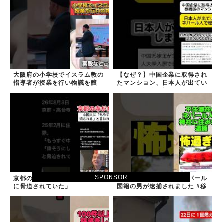
大阪府の小学校でイスラム教の
【なぜ？】中国企業に取得され
指導者が授業を行い物議を醸
たマンション、日本人が出てい
す！ #大阪 #イスラム教 #モス
きネパール人で埋まる
ク
SPONSOR
京都の寺がまた燃える「中国人
神社に住み着いていたネパール
に脅迫されていた」
国籍の男が逮捕されました #移
民 #外国人