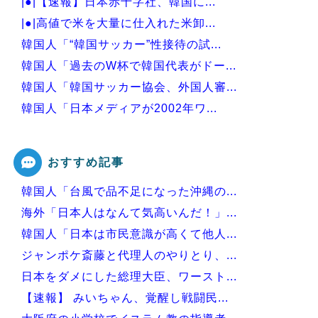
|●|【速報】日本赤十字社、韓国に...
|●|高値で米を大量に仕入れた米卸...
韓国人「“韓国サッカー”性接待の試...
韓国人「過去のW杯で韓国代表がドー...
韓国人「韓国サッカー協会、外国人審...
韓国人「日本メディアが2002年ワ...
韓国人「韓国サッカー協会の接待問題...
おすすめ記事
韓国人「台風で品不足になった沖縄の...
Powered by livedoor 相互RSS
海外「日本人はなんて気高いんだ！」...
韓国人「日本は市民意識が高くて他人...
ジャンポケ斎藤と代理人のやりとり、...
日本をダメにした総理大臣、ワースト...
【速報】 みいちゃん、覚醒し戦闘民...