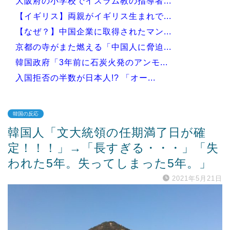
大阪府の小学校でイスラム教の指導者...
【イギリス】両親がイギリス生まれで...
【なぜ？】中国企業に取得されたマン...
京都の寺がまた燃える「中国人に脅迫...
韓国政府「3年前に石炭火発のアンモ...
入国拒否の半数が日本人!? 「オー...
韓国の反応
韓国人「文大統領の任期満了日が確
Powered by livedoor 相互RSS
定！！！」→「長すぎる・・・」「失
われた5年。失ってしまった5年。」
2021年5月21日