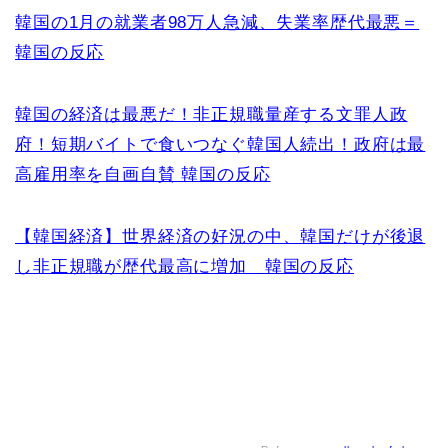
韓国の1月の就業者98万人急減、失業率歴代最悪＝
韓国の反応
韓国の経済は最悪だ！非正規職量産する文罪人政
府！短期バイトで食いつなぐ韓国人続出！政府は最
高雇用率を自画自賛 韓国の反応
【韓国経済】世界経済の好況の中、韓国だけが後退
し非正規職が歴代最高に増加 韓国の反応