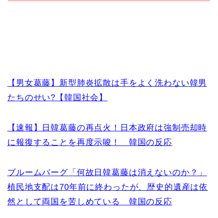
【男女葛藤】新型肺炎拡散は手をよく洗わない韓男
たちのせい?【韓国社会】
【速報】日韓葛藤の再点火！日本政府は強制売却時
に報復することを再度示唆！ 韓国の反応
ブルームバーグ「何故日韓葛藤は消えないのか？」
植民地支配は70年前に終わったが、歴史的遺産は依
然として両国を苦しめている 韓国の反応