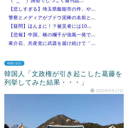
（ ´_ゝ`）国会でしつこく週刊誌...
【悲しすぎる】埼玉県飯能市の件、や...
警察とメディアがブドウ泥棒の名前と...
【疑問】ほんまに！？被災者には10...
【悲報】中国、橋の欄干が強風一発で...
蒋介石、共産党に武器を届け続けて「...
韓国の反応
韓国人「文政権が引き起こした葛藤を
Powered by livedoor 相互RSS
列挙してみた結果・・・」
2020年8月17日