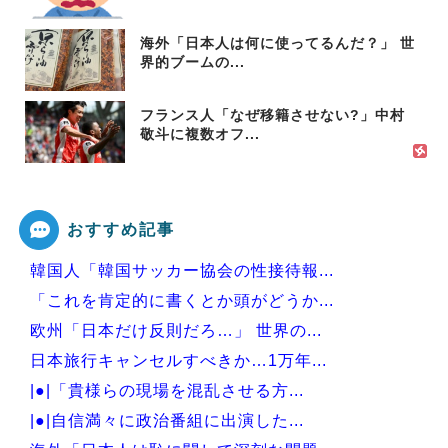
海外「日本人は何に使ってるんだ？」 世
界的ブームの...
フランス人「なぜ移籍させない?」中村
敬斗に複数オフ...
おすすめ記事
韓国人「韓国サッカー協会の性接待報...
「これを肯定的に書くとか頭がどうか...
欧州「日本だけ反則だろ…」 世界の...
日本旅行キャンセルすべきか…1万年...
|●|「貴様らの現場を混乱させる方...
|●|自信満々に政治番組に出演した...