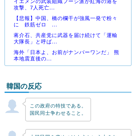
イエメンの武装組織フーシ派が紅海の港を
攻撃、7人死亡...
【悲報】中国、橋の欄干が強風一発で粉々
に 鉄筋ゼロ ...
蒋介石、共産党に武器を届け続けて「運輸
大隊長」と呼ば...
海外「日本よ、お前がナンバーワンだ」 熊
本地震直後の...
韓国の反応
この政府の特技である。
Powered by livedoor 相互RSS
国民同士争わせること。