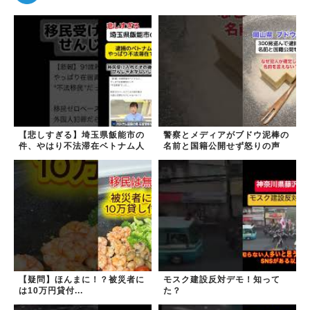
【悲しすぎる】埼玉県飯能市の
警察とメディアがブドウ泥棒の
件、やはり不法滞在ベトナム人
名前と国籍公開せず怒りの声
でした
【疑問】ほんまに！？被災者に
モスク建設反対デモ！知って
は10万円貸付...
た？