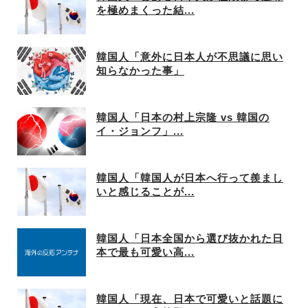
を極めまくった結...
韓国人「意外に日本人が不思議に思い
知らなかった事」
韓国人「日本の村上宗隆 vs 韓国の
イ・ジョンフ」...
韓国人「韓国人が日本へ行って羨まし
いと感じることが...
韓国人「日本全国から選び抜かれた日
本で最も可愛い高...
韓国人「現在、日本で可愛いと話題に