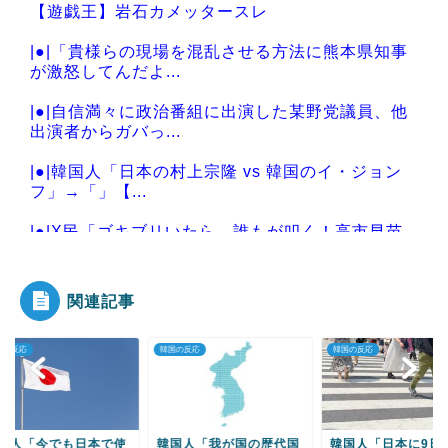
【遊戯王】岩石カメッタースレ
|●|「貴様らの現場を混乱させる方法に熊本県知事
が激怒してんだよ...
|●|自信満々に政治番組に出演した某野党議員、他
出演者からガバっ...
|●|韓国人「日本の村上宗隆 vs 韓国のイ・ジョン
フ」→「」【...
|●|X民「ゴキブリいたら、誰もが叩く！高市早苗
がいたら出ていけ...
関連記事
の反応
韓国の反応
韓国の反応
Powered by livedoor 相互RSS
国人「今でも日本で使
韓国人「我が国の歴代国
韓国人「日本に9日