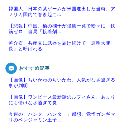
韓国人「日本の某ゲームが米国進出した当時、ア
メリカ国内で巻き起こ...
【悲報】中国、橋の欄干が強風一発で粉々に 鉄
筋ゼロ 当局「接着剤...
蒋介石、共産党に武器を届け続けて「運輸大隊
長」と呼ばれる
おすすめ記事
【画像】ちいかわのちいかわ、人気がなさ過ぎる
Powered by livedoor 相互RSS
事が判明
【画像】ワンピース最新話のルフィさん、あまり
にも情けなさ過ぎて炎...
今週の「ハンターハンター」感想、覚悟ガンギマ
リのベンジャミン王子...