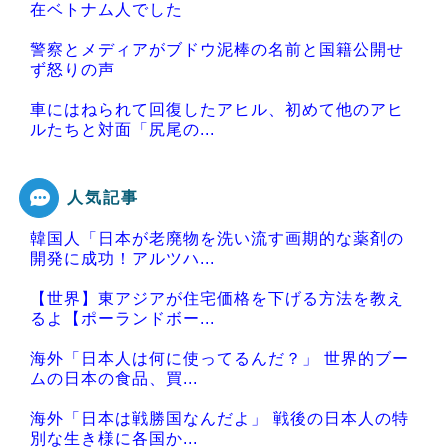
在ベトナム人でした
警察とメディアがブドウ泥棒の名前と国籍公開せ
ず怒りの声
車にはねられて回復したアヒル、初めて他のアヒ
ルたちと対面「尻尾の...
人気記事
韓国人「日本が老廃物を洗い流す画期的な薬剤の
Powered by livedoor 相互RSS
開発に成功！アルツハ...
【世界】東アジアが住宅価格を下げる方法を教え
るよ【ポーランドボー...
海外「日本人は何に使ってるんだ？」 世界的ブー
ムの日本の食品、買...
海外「日本は戦勝国なんだよ」 戦後の日本人の特
別な生き様に各国か...