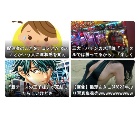
Powered by livedoor 相互RSS
配偶者のことを、ヨメとかダン
三大・パチンカス理論「トータ
ナとかいう人に違和感を覚え
ルでは勝ってるから」「楽しく
る。そういう人けっこういるよ
遊べた上に一部還元なんてむし
ね…
ろ良心的だよね」
『新テニスの王子様』が完結し
【画像】雛形あきこ(48)22年ぶ
たらしいけどさ
り写真集発売wwwwwwwwww
ww