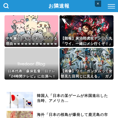
×
お隣速報
中年層が「ちいかわ」にハマる
【朗報】炭治郎虎杖デンジ八丸
理由ｗｗｗｗｗｗｗｗｗｗｗｗ
「ワイ、一緒にメシ行くぞ！」
ｗｗｗｗｗｗｗｗｗｗｗｗｗｗ
←一緒に行きたいジャンプ主人
ｗｗｗｗｗｗ
公ｗｗｗ
日本代表・森保監督、日テレ
【画像】ワイ「ガンダムって全
『24時間テレビ』に出演へ！
部見た目同じに見える」 ガノ
相葉雅紀、ヒロミ、森本慎太
タ「いや全然違うが」
郎と共演
韓国人「日本の某ゲームが米国進出した
当時、アメリカ...
海外「日本の桜島が爆発して鹿児島の市