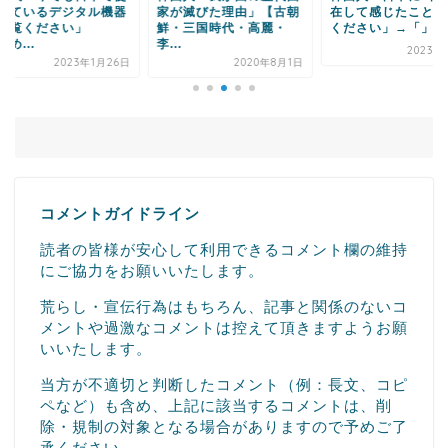
れているデジタル機器
家が滅びた理由」【古朝
在して感じたことを
ご覧ください」
鮮・三国時代・高麗・
ください」→「」
め...
李...
2023年1
2023年1月26日
2020年8月1日
コメントガイドライン
読者の皆様が安心して利用できるコメント欄の維持
にご協力をお願いいたします。
荒らし・宣伝行為はもちろん、記事と関係のないコ
メントや過激なコメントは控えて頂きますようお願
いいたします。
当方が不適切と判断したコメント（例：長文、コピ
ペなど）も含め、上記に該当するコメントは、削
除・規制の対象となる場合がありますので予めご了
承ください。