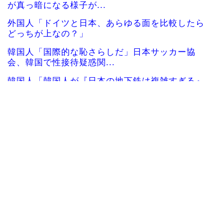
が真っ暗になる様子が...
外国人「ドイツと日本、あらゆる面を比較したら
どっちが上なの？」
韓国人「国際的な恥さらしだ」日本サッカー協
会、韓国で性接待疑惑関...
韓国人「韓国人が『日本の地下鉄は複雑すぎる』
と感じる驚きの理由が...
韓国人「とある日本人が極限まで趣味を極めまく
った結果、つい生み出...
韓国人「意外に日本人が不思議に思い知らなかっ
た事」
【海外の反応】インドネシア人「これが日本の各
県に住むインドネシア...
海外「羨ましい！」日本ならではの夏の風物詩に
海外がびっくり仰天