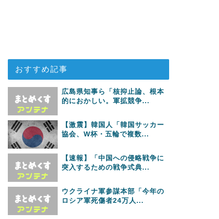
おすすめ記事
広島県知事ら「核抑止論、根本
的におかしい。軍拡競争...
【激震】韓国人「韓国サッカー
協会、W杯・五輪で複数...
【速報】「中国への侵略戦争に
突入するための戦争式典...
ウクライナ軍参謀本部「今年の
ロシア軍死傷者24万人...