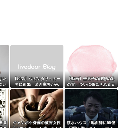
ない
【凶気】ウガンダサッカー
【動画】全男子の理想の乳
つい
界に衝撃 若き主将が死
の首、ついに発見されるｗ
去 携帯電話強盗に抵抗し
ｗｗｗｗｗｗ
た末に石で滅多打ち…
破壊
ジャンポケ斉藤の被害女性
積水ハウス「地面師に55億