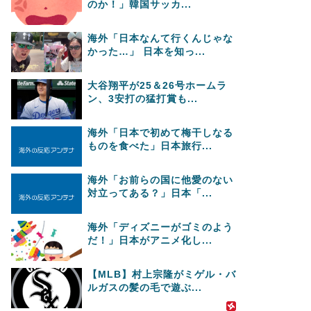
のか！」韓国サッカ...
海外「日本なんて行くんじゃな
かった…」 日本を知っ...
大谷翔平が25＆26号ホームラ
ン、3安打の猛打賞も...
海外「日本で初めて梅干しなる
ものを食べた」日本旅行...
海外「お前らの国に他愛のない
対立ってある？」日本「...
海外「ディズニーがゴミのよう
だ！」日本がアニメ化し...
【MLB】村上宗隆がミゲル・バ
ルガスの髪の毛で遊ぶ...