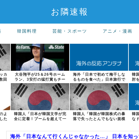
お隣速報
済
韓国料理
芸能・スポーツ
アニメ・漫画
ッカ
大谷翔平が25＆26号ホーム
海外「日本で初めて梅干しな
韓
数回
ラン、3安打の猛打賞もチー
るものを食べた」日本旅行で
肘
ムはまさか...
食べた変わっ...
のよ
韓国人「日本が韓国文学が完
韓国人「韓国が韓国株式の暴
韓
した
全に定着！ブームを超えて一
落で失ったとんでもない規模
な
つのジャンル...
の国民年金の...
海外「日本なんて行くんじゃなかった…」 日本を知って