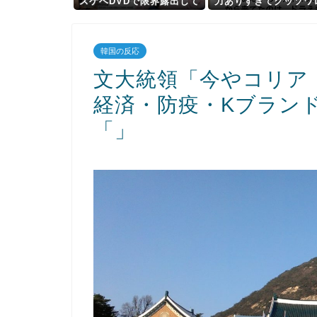
スケベDVDで限界露出して
力ありすぎてクッソワ
しまうwwwww小山玲奈、
ｗｗｗｗｗｗｗｗ
手ぶらや極小ビキニで大放
出！！新作「聖なる山」の
韓国の反応
動画＆画像まとめ！
文大統領「今やコリア
経済・防疫・Kブラン
「」