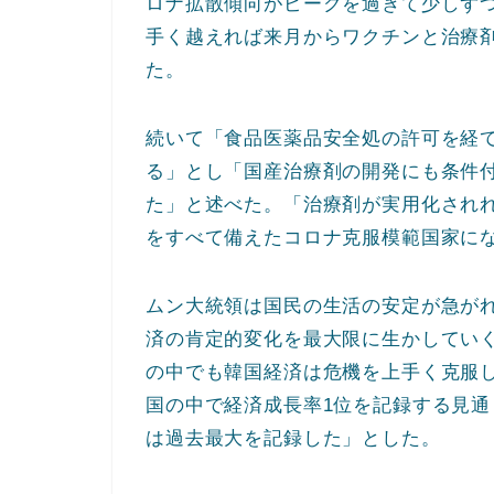
ロナ拡散傾向がピークを過ぎて少しず
手く越えれば来月からワクチンと治療
た。
続いて「食品医薬品安全処の許可を経
る」とし「国産治療剤の開発にも条件
た」と述べた。「治療剤が実用化されれ
をすべて備えたコロナ克服模範国家に
ムン大統領は国民の生活の安定が急が
済の肯定的変化を最大限に生かしてい
の中でも韓国経済は危機を上手く克服し
国の中で経済成長率1位を記録する見通
は過去最大を記録した」とした。