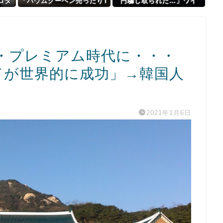
ロタ
「バウムクーヘン売ったりT
円騙し取られた…」ワイ
ｗ
ikTokライブしててムカつ
「はえーかわいそう…会社
いたから示談しなかった」
滅茶苦茶やろなぁ」→
・プレミアム時代に・・・
ドが世界的に成功」→韓国人
2021年1月6日