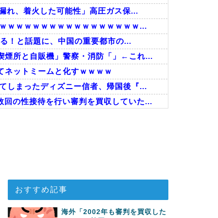
漏れ、着火した可能性」高圧ガス保...
ｗｗｗｗｗｗｗｗｗｗｗｗｗｗｗｗ...
る！と話題に、中国の重要都市の...
煙所と自販機」警察・消防「」←これ...
てネットミームと化すｗｗｗｗ
しまったディズニー信者、帰国後『...
回の性接待を行い審判を買収していた...
事！W杯予選でレフリーへの性的接...
接待したことが発覚！」
で韓国が羨ましくて羨ましくて仕方が...
おすすめ記事
海外「2002年も審判を買収した