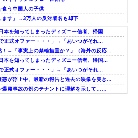
を食う中国人の子供
します」→3万人の反対署名も却下
日本を知ってしまったディズニー信者、帰国...
で正式オファー・・・」→「あいつがそれ...
！←「事実上の禁輸措置か？」（海外の反応...
日本を知ってしまったディズニー信者、帰国...
で正式オファー・・・」→「あいつがそれ...
惑が浮上中、最新の報告と過去の映像を突き...
ン爆発事故の例のテナントに理解を示して……