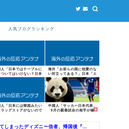
人気ブログランキング
国人「日本ではテーブルに
海外「お前らの国に他愛のな
をついてはいけない？日本
い対立ってある？」日本「エ
の食事マナー...
スカレーター...
国人「日本には韓国みたい
中国人「サッカー日本代表、
ドラッグストアがないので
9月の親善試合の相手が確
韓国が羨まし...
定！」 中国人...
しまったディズニー信者、帰国後『...