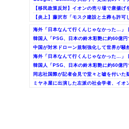
【移民政策反対】イオンの売り場で唐揚げ
【炎上】藤沢市「モスク建設と土葬も許可
海外「日本なんて行くんじゃなかった…」 
韓国人「PSG、日本の鈴木彩艶に約60億円
中国が対米ドローン規制強化して世界が騒然
Powered by livedoor 相互RSS
海外「日本なんて行くんじゃなかった…」 
韓国人「PSG、日本の鈴木彩艶に約60億円
同志社国際が記者会見で堂々と嘘を付いた疑
ミヤネ屋に出演した左派の社会学者、イオ
Powered by livedoor 相互RSS