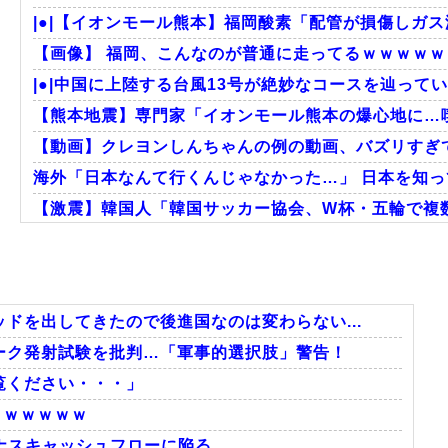
|●|【イオンモール熊本】福岡酸素「配管が損傷しガス
【画像】 福岡、こんなのが普通に走ってるｗｗｗｗｗｗ
|●|中国に上陸する台風13号が絶妙なコースを辿ってい
【熊本地震】専門家「イオンモール熊本の爆心地に…喫
【動画】クレヨンしんちゃんの例の動画、バズリすぎ
海外「日本なんて行くんじゃなかった…」 日本を知って
【激震】韓国人「韓国サッカー協会、W杯・五輪で複数
外国人「2002年W杯は?」韓国サッカーに衝撃的不祥
韓国人「韓国サッカー協会W杯予選で外国人審判に性
韓国人「日本には韓国みたいなドラッグストアがないの
ドを出してきたので後進国なのは変わらない...
ーク発射試験を批判…「軍事的選択肢」警告！
覧ください・・・」
Powered by livedoor 相互RSS
）ｗｗｗｗｗ
マイナスキャッシュフローに陥る