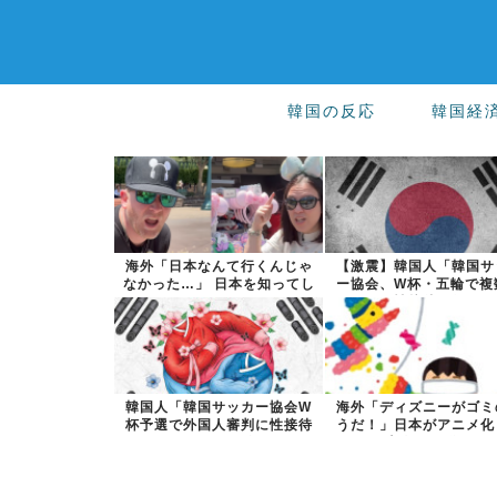
韓国の反応
韓国経
海外「日本なんて行くんじゃ
【激震】韓国人「韓国サ
なかった…」 日本を知ってし
ー協会、W杯・五輪で複
まったディ...
の性接待を行...
韓国人「韓国サッカー協会W
海外「ディズニーがゴミ
杯予選で外国人審判に性接待
うだ！」日本がアニメ化
したことが発...
米人気SF作...