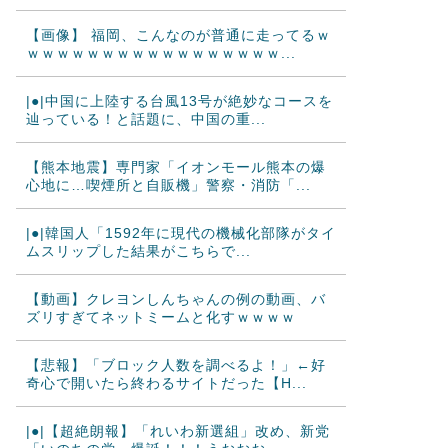
【画像】 福岡、こんなのが普通に走ってるｗ
ｗｗｗｗｗｗｗｗｗｗｗｗｗｗｗｗｗ...
|●|中国に上陸する台風13号が絶妙なコースを
辿っている！と話題に、中国の重...
【熊本地震】専門家「イオンモール熊本の爆
心地に…喫煙所と自販機」警察・消防「...
|●|韓国人「1592年に現代の機械化部隊がタイ
ムスリップした結果がこちらで...
【動画】クレヨンしんちゃんの例の動画、バ
ズリすぎてネットミームと化すｗｗｗｗ
【悲報】「ブロック人数を調べるよ！」←好
奇心で開いたら終わるサイトだった【H...
|●|【超絶朗報】「れいわ新選組」改め、新党