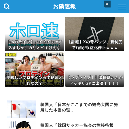
×
お隣速報
【ホロライブ】メイドインアビ
【訃報】Xの青バッジ、新制度
スまじか、カリオペすげえな
で7割が収益化停止ｗｗｗ
美味しいプロテインって結局ど
【ラブライブ！】降幡愛さんが
れなの？
ドッキリGPに出演！！！！
韓国人「日本がここまでの観光大国に発
展した本当の理...
韓国人「韓国サッカー協会の性接待報