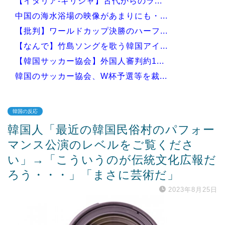
【イタリア-ギリシャ】古代からのラ...
中国の海水浴場の映像があまりにも・...
【批判】ワールドカップ決勝のハーフ...
【なんで】竹島ソングを歌う韓国アイ...
【韓国サッカー協会】外国人審判約1...
韓国のサッカー協会、W杯予選等を裁...
韓国の反応
韓国人「最近の韓国民俗村のパフォー
Powered by livedoor 相互RSS
マンス公演のレベルをご覧くださ
い」→「こういうのが伝統文化広報だ
ろう・・・」「まさに芸術だ」
2023年8月25日