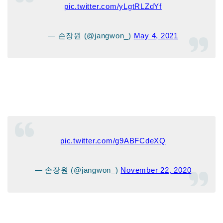
pic.twitter.com/yLgtRLZdYf
— 손장원 (@jangwon_)
May 4, 2021
pic.twitter.com/g9ABFCdeXQ
— 손장원 (@jangwon_)
November 22, 2020