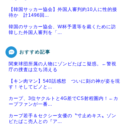
【韓国サッカー協会】外国人審判約10人に性的接
待か 計1496回...
韓国のサッカー協会、W杯予選等を裁くために訪
韓した外国人審判を「...
おすすめ記事
関東球団所属の人物にゾンビたばこ疑惑。←警視
Powered by livedoor 相互RSS
庁の捜査は立ち消える
【キン肉マン】540話感想 ついに刻の神が姿を現
す！そしてピノと...
カープ、3位ヤクルトと4G差でCS射程圏内！←カ
ープファンが一番...
カープ若手＆セクシー女優の〝寸止めキス〟ゾン
ビたばこ売人との『ア...