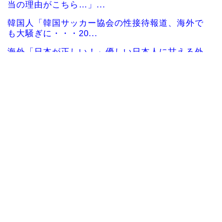
当の理由がこちら…」...
韓国人「韓国サッカー協会の性接待報道、海外で
も大騒ぎに・・・20...
海外「日本が正しい！」優しい日本人に甘える外
国人に海外が大騒ぎ
海外「”京都の鳥”は良いぞ」小規模だけどお勧め
な日本の観光名所／...
韓国人「日本の柴犬くん散歩中の暑さに耐えられ
なかった結果」
韓国人「最近の日本アニメ業界の勢力図を変えた
と言われる作品がこち...
韓国人「韓国サッカー協会関係者が『不適切接待
は慣行だった』と衝撃...