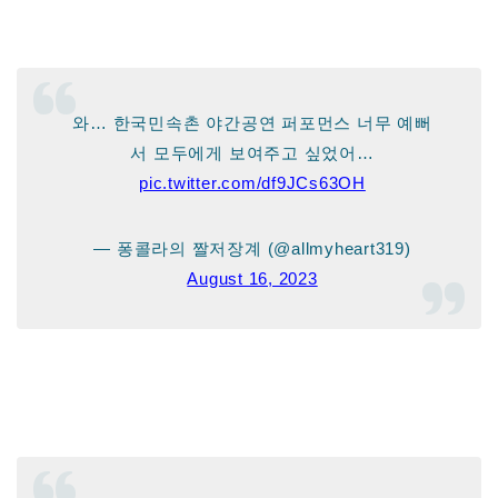
와… 한국민속촌 야간공연 퍼포먼스 너무 예뻐
서 모두에게 보여주고 싶었어…
pic.twitter.com/df9JCs63OH
— 퐁콜라의 짤저장계 (@allmyheart319)
August 16, 2023