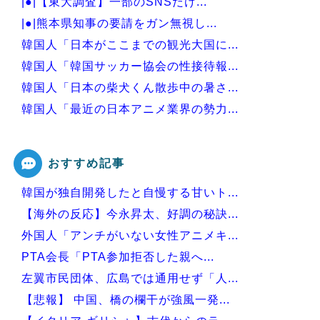
|●|【東大調査】一部のSNSだけ...
|●|熊本県知事の要請をガン無視し...
韓国人「日本がここまでの観光大国に...
韓国人「韓国サッカー協会の性接待報...
韓国人「日本の柴犬くん散歩中の暑さ...
韓国人「最近の日本アニメ業界の勢力...
韓国人「韓国サッカー協会関係者が『...
おすすめ記事
韓国が独自開発したと自慢する甘いト...
Powered by livedoor 相互RSS
【海外の反応】今永昇太、好調の秘訣...
外国人「アンチがいない女性アニメキ...
PTA会長「PTA参加拒否した親へ...
左翼市民団体、広島では通用せず「人...
【悲報】 中国、橋の欄干が強風一発...