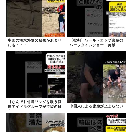
中国の海水浴場の映像があまり
【批判】ワールドカップ決勝の
にも・・・
ハーフタイムショー、英紙
｢BTSが出てきて悪夢かと思っ
た｣
【なんで】竹島ソングを歌う韓
中国人による密漁が止まらない
国アイドルグループが待望の日
本デビュー