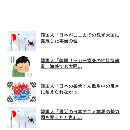
韓国人「日本がここまでの観光大国に
発展した本当の理...
韓国人「韓国サッカー協会の性接待報
道、海外でも大騒...
韓国人「日本の柴犬くん散歩中の暑さ
に耐えられなかっ...
韓国人「最近の日本アニメ業界の勢力
図を変えたと言わ...