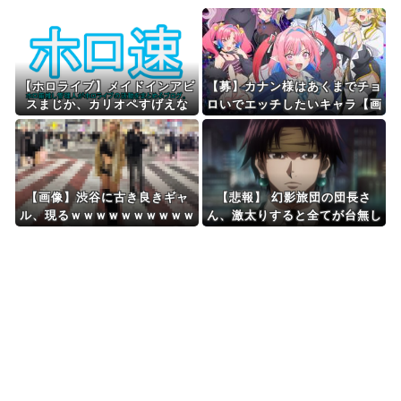
Powered by livedoor 相互RSS
【ホロライブ】メイドインアビ
【募】カナン様はあくまでチョ
スまじか、カリオペすげえな
ロいでエッチしたいキャラ【画
像】
【画像】渋谷に古き良きギャ
【悲報】 幻影旅団の団長さ
ル、現るｗｗｗｗｗｗｗｗｗｗ
ん、激太りすると全てが台無し
ｗｗ 【Pickup08083034】
になる