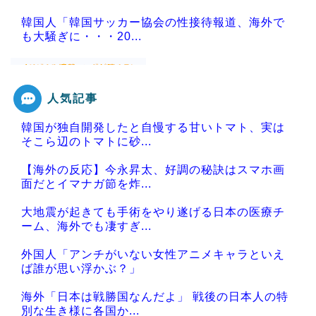
韓国人「韓国サッカー協会の性接待報道、海外で
も大騒ぎに・・・20...
人気記事
Powered by livedoor 相互RSS
韓国が独自開発したと自慢する甘いトマト、実は
そこら辺のトマトに砂...
【海外の反応】今永昇太、好調の秘訣はスマホ画
面だとイマナガ節を炸...
大地震が起きても手術をやり遂げる日本の医療チ
ーム、海外でも凄すぎ...
外国人「アンチがいない女性アニメキャラといえ
ば誰が思い浮かぶ？」
海外「日本は戦勝国なんだよ」 戦後の日本人の特
別な生き様に各国か...