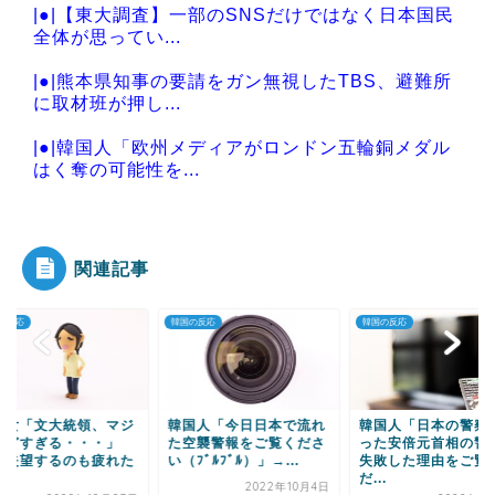
|●|【東大調査】一部のSNSだけではなく日本国民
全体が思ってい...
|●|熊本県知事の要請をガン無視したTBS、避難所
に取材班が押し...
|●|韓国人「欧州メディアがロンドン五輪銅メダル
はく奪の可能性を...
|●|国家予算が枯渇したロシアが山賊の真似事を開
始、金銀貴金属じ...
関連記事
の反応
韓国の反応
韓国の反応
Powered by livedoor 相互RSS
国女「文大統領、マジ
韓国人「今日日本で流れ
韓国人「日本の警察
ひどすぎる・・・」
た空襲警報をご覧くださ
った安倍元首相の警
「失望するのも疲れた
い（ﾌﾞﾙﾌﾞﾙ）」→...
失敗した理由をご覧
.
だ...
2022年10月4日