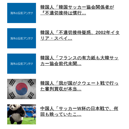
韓国人「韓国サッカー協会関係者が
『不適切接待は慣行...
韓国人「不適切接待疑惑、2002年イタ
リア・スペイ...
韓国人「フランスの有力紙も大韓サッ
カー協会前代未聞...
韓国人「我が国がクウェート戦で行っ
た審判買収が本当...
中国人「サッカーW杯の日本戦で、何
回も映っていたこ...