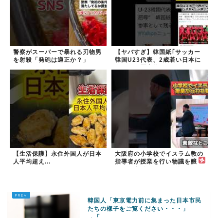
警察がスーパーで暴れる刃物男
【ヤバすぎ】韓国紙｢サッカー
を射殺「発砲は適正か？」
韓国U23代表、2歳若い日本に
負けると歴史的屈辱｣
【生活保護】永住外国人が日本
大阪府の小学校でイスラム教の
人平均超え...
指導者が授業を行い物議を醸
す！ #大阪 #イスラム教 #モス
ク
韓国人「東京電力前に集まった日本市民
たちの様子をご覧ください・・・」
→「...