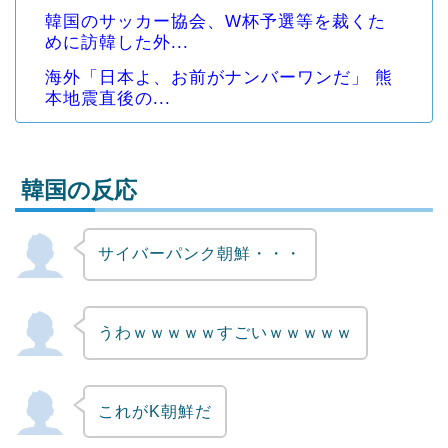
韓国のサッカー協会、W杯予選等を裁くた
めに訪韓した外...
海外「日本よ、お前がナンバーワンだ」 熊
本地震直後の...
韓国の反応
サイバーパンク朝鮮・・・
Powered by livedoor 相互RSS
うわｗｗｗｗｗすごいｗｗｗｗｗ
これがK朝鮮だ