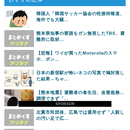
韓国人「韓国サッカー協会の性接待報道、
海外でも大騒...
熊本県知事の要請をガン無視したTBS、避
難所に取材...
【悲報】ワイが買ったMotorolaのスマ
ホ、ポン...
日本の新宿駅が怖いネコの写真で鳩対策し
た結果→ちゃ...
【熊本地震】避難者の食生活、改善急務…
調理できず「...
SPONSOR
左翼市民団体、広島では通用せず「人殺し
の汚い足で広...