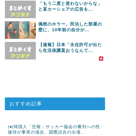
「もう二度と使わないからな」
と某カーシェアの広告を...
偶然のホラー。民泊した部屋の
壁に、10年前の自分が...
【速報】日本「永住許可が出た
ら生活保護貰おうなんて...
おすすめ記事
|●|韓国人「悲報：サッカー協会の審判への性
接待が事実の場合、国際試合の出場...