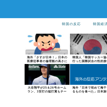
韓国の反応
韓国経
海外「さすが日本！」日本の
韓国人「韓国サッカー協
医療従事者の倫理観の高さに
行った国際試合の性的接
海外が超感動
全容がこちら...
大谷翔平が25＆26号ホーム
海外「日本で初めて梅干
ラン、3安打の猛打賞もチー
るものを食べた」日本旅
ムはまさか...
食べた変わっ...