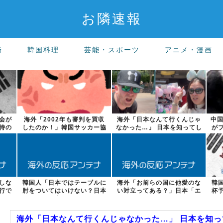
お隣速報
済
韓国料理
芸能・スポーツ
アニメ・漫画
会が
海外「2002年も審判を買収
海外「日本なんて行くんじゃ
中国
待の
したのか！」韓国サッカー協
なかった…」 日本を知ってし
が
会による国...
まったディ...
しな
韓国人「日本ではテーブルに
海外「お前らの国に他愛のな
韓
行で
肘をついてはいけない？日本
い対立ってある？」日本「エ
杯
の食事マナー...
スカレーター...
海外「日本なんて行くんじゃなかった…」 日本を知って