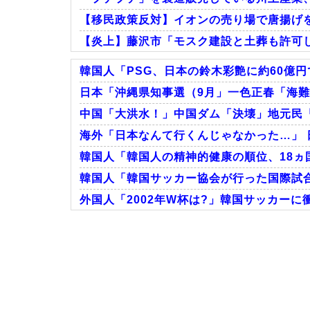
【移民政策反対】イオンの売り場で唐揚げ
【炎上】藤沢市「モスク建設と土葬も許可
韓国人「PSG、日本の鈴木彩艶に約60億円
日本「沖縄県知事選（9月」一色正春「海難
中国「大洪水！」中国ダム「決壊」地元民「
Powered by livedoor 相互RSS
海外「日本なんて行くんじゃなかった…」 
韓国人「韓国人の精神的健康の順位、18ヵ国
韓国人「韓国サッカー協会が行った国際試合
外国人「2002年W杯は?」韓国サッカーに
Powered by livedoor 相互RSS