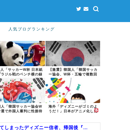
人気ブログランキング
人「サッカーW杯 日本紙
【激震】韓国人「韓国サッカ
ブラジル戦のベンチ横の録
ー協会、W杯・五輪で複数回
音を公開」...
の性接待を行...
国人「韓国サッカー協会W
海外「ディズニーがゴミのよ
予選で外国人審判に性接待
うだ！」日本がアニメ化した
したことが発...
米人気SF作...
しまったディズニー信者、帰国後『...