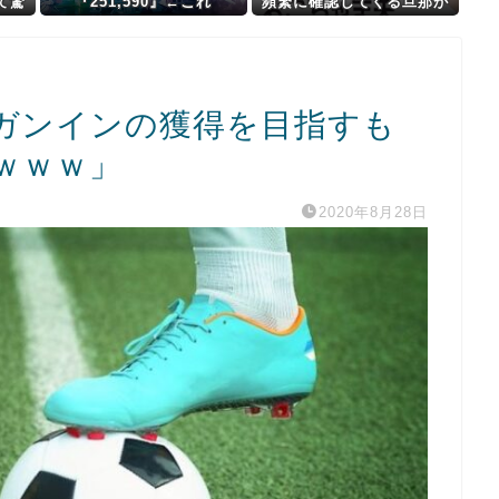
て驚
『251,590』←これ
頻繁に確認してくる旦那が
うざい。結婚してもう６年
にもなるので流石にうんざ
り
ガンインの獲得を目指すも
ｗｗｗ」
2020年8月28日