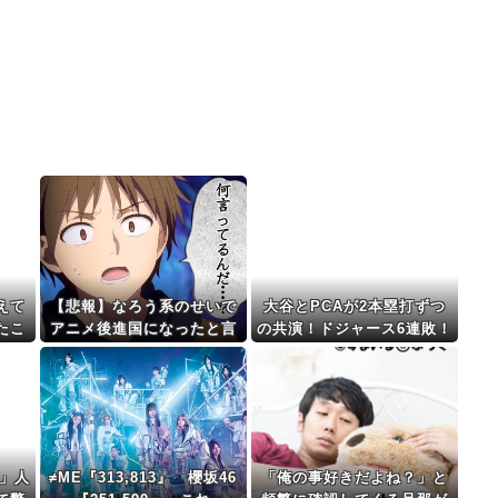
えて
【悲報】なろう系のせいで
大谷とPCAが2本塁打ずつ
たこ
アニメ後進国になったと言
の共演！ドジャース6連敗！
っても過言じゃない
（海外の反応）
」人
≠ME『313,813』 櫻坂46
「俺の事好きだよね？」と