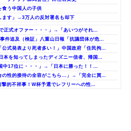
を食う中国人の子供
します」→3万人の反対署名も却下
で正式オファー・・・」→「あいつがそれ...
事件追及（検証」八重山日報「抗議団体が危...
公式発表より死者多い！」中国政府「住民拘...
日本を知ってしまったディズニー信者、帰国...
中17位に・・・」→「日本に勝った！！...
の性的接待の全容がこちら…」→「完全に買...
衝撃的不祥事！W杯予選でレフリーへの性...