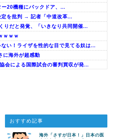
ター20機種にバックドア、...
定を批判 → 記者「中道改革...
くりだと発覚、「いきなり共同開催...
ｗｗｗｗ
ない！ライザを性的な目で見てる奴は...
さに海外が超感動
協会による国際試合の審判買収が発...
しまったディズニー信者、帰国後『...
回の性接待を行い審判を買収していた...
事！W杯予選でレフリーへの不適切...
おすすめ記事
海外「さすが日本！」日本の医