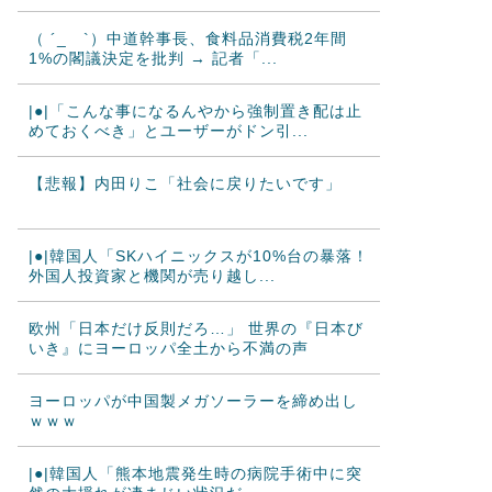
（ ´_ゝ`）中道幹事長、食料品消費税2年間
1%の閣議決定を批判 → 記者「...
|●|「こんな事になるんやから強制置き配は止
めておくべき」とユーザーがドン引...
【悲報】内田りこ「社会に戻りたいです」
|●|韓国人「SKハイニックスが10%台の暴落！
外国人投資家と機関が売り越し...
欧州「日本だけ反則だろ…」 世界の『日本び
いき』にヨーロッパ全土から不満の声
ヨーロッパが中国製メガソーラーを締め出し
ｗｗｗ
|●|韓国人「熊本地震発生時の病院手術中に突