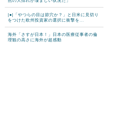
然の大揺れが凄まじい状況だ」
|●|「やつらの目は節穴か？」と日米に見切り
をつけた欧州投資家の選択に衝撃を...
海外「さすが日本！」日本の医療従事者の倫
理観の高さに海外が超感動
韓国人「韓国サッカー協会が行った国際試合
の性的接待の全容がこちら…」→「完全...
海外「2002年も審判を買収したのか！」韓国
サッカー協会による国際試合の審判...
海外「日本なんて行くんじゃなかった…」 日
本を知ってしまったディズニー信者、...
中国人「サッカーW杯 日本紙がブラジル戦の
ベンチ横の録音を公開」 中国人「森...
【激震】韓国人「韓国サッカー協会、W杯・