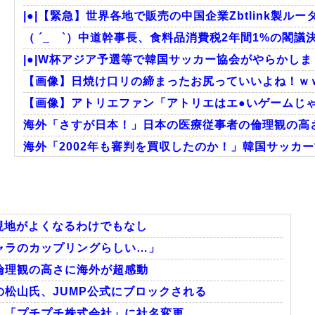
|●|【緊急】世界各地で販売の中国企業Zbtlink製ルー
（ ´_ゝ`）中道幹事長、食料品消費税2年間1%の閣議決
|●|W杯アジア予選等で韓国サッカー協会がやらかしま
【画像】日焼け口リの締まったお尻っていいよね！ｗ
【画像】アトリエファン「アトリエはエ●いゲームじゃ
海外「さすが日本！」日本の医療従事者の倫理観の高
海外「2002年も審判を買収したのか！」韓国サッカー
海外「日本なんて行くんじゃなかった…」 日本を知って
【激震】韓国人「韓国サッカー協会、W杯・五輪で複数
外国人「2002年W杯は?」韓国サッカーに衝撃的不祥
も現地がよくなるわけでもなし
ャラのカップリングらしい…」
倫理観の高さに海外が超感動
Powered by livedoor 相互RSS
松山氏、JUMP公式にブロックされる
、「プチプチ株式会社」に社名変更