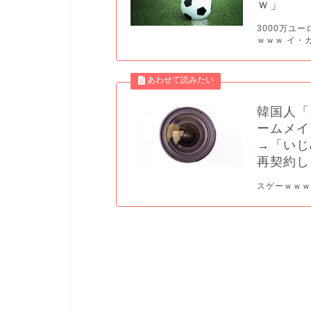
ｗ」
3000万ユ
ｗｗｗ イ・
韓国人「
ームメイ
→「いじ
再契約し
スゲーｗｗｗｗｗ ️ 