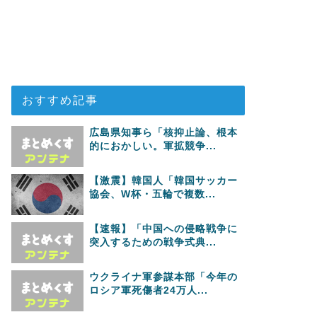
おすすめ記事
広島県知事ら「核抑止論、根本
的におかしい。軍拡競争...
【激震】韓国人「韓国サッカー
協会、W杯・五輪で複数...
【速報】「中国への侵略戦争に
突入するための戦争式典...
ウクライナ軍参謀本部「今年の
ロシア軍死傷者24万人...