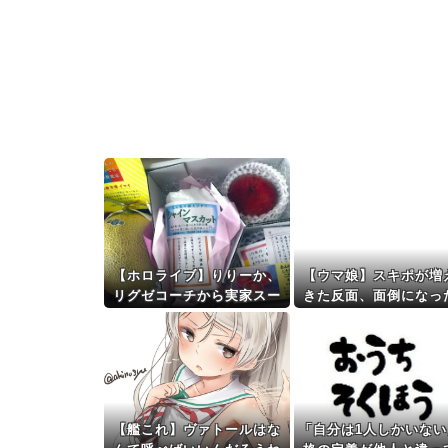
【ホロライブ】りりーか、
【ウマ娘】スキポが増
リグゼコーチから実家スー
きた反面、面倒になっ
パーのフルーツ盛り合わせ
ともある
をもらう「シャインマスカ
ット甘～～～～～い」
【艦これ】ヴァトールはな
「自分は1人しかいない