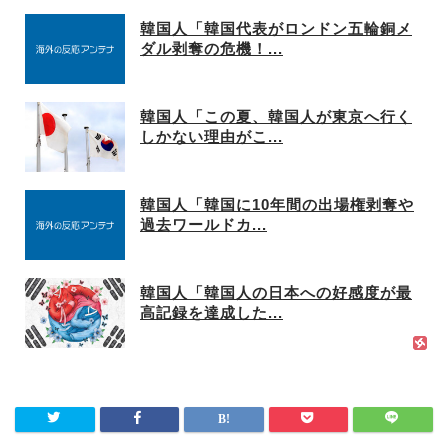
韓国人「韓国代表がロンドン五輪銅メ
ダル剥奪の危機！...
韓国人「この夏、韓国人が東京へ行く
しかない理由がこ...
韓国人「韓国に10年間の出場権剥奪や
過去ワールドカ...
韓国人「韓国人の日本への好感度が最
高記録を達成した...