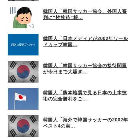
韓国人「韓国サッカー協会、外国人審
判に“性接待”報...
韓国人「日本メディアが2002年ワール
ドカップ韓国...
韓国人「韓国サッカー協会の接待問題
が今日まで大騒ぎ...
韓国人「熊本地震で見る日本の土木技
術の完全勝利をご...
韓国人「海外で韓国サッカーの2002年
ベスト4の実...