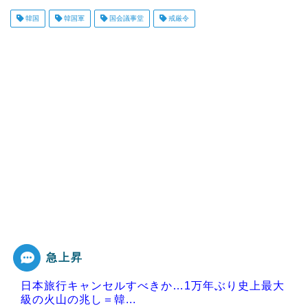
韓国
韓国軍
国会議事堂
戒厳令
急上昇
日本旅行キャンセルすべきか…1万年ぶり史上最大
級の火山の兆し＝韓...