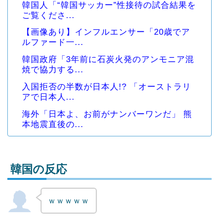
韓国人「“韓国サッカー”性接待の試合結果を
ご覧くださ...
【画像あり】インフルエンサー「20歳でア
ルファード一...
韓国政府「3年前に石炭火発のアンモニア混
焼で協力する...
入国拒否の半数が日本人!? 「オーストラリ
アで日本人...
海外「日本よ、お前がナンバーワンだ」 熊
本地震直後の...
韓国の反応
ｗｗｗｗｗ
Powered by livedoor 相互RSS