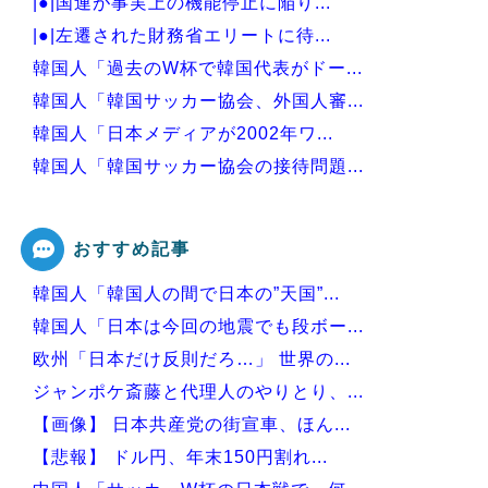
|●|国連が事実上の機能停止に陥り...
|●|左遷された財務省エリートに待...
韓国人「過去のW杯で韓国代表がドー...
韓国人「韓国サッカー協会、外国人審...
韓国人「日本メディアが2002年ワ...
韓国人「韓国サッカー協会の接待問題...
韓国人「熊本地震で見る日本の土木技...
おすすめ記事
韓国人「韓国人の間で日本の”天国”...
Powered by livedoor 相互RSS
韓国人「日本は今回の地震でも段ボー...
欧州「日本だけ反則だろ…」 世界の...
ジャンポケ斎藤と代理人のやりとり、...
【画像】 日本共産党の街宣車、ほん...
【悲報】 ドル円、年末150円割れ...