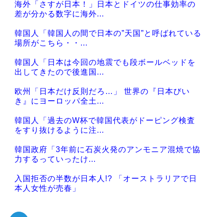
海外「さすが日本！」日本とドイツの仕事効率の
Powered by livedoor 相互RSS
差が分かる数字に海外...
韓国人「韓国人の間で日本の”天国”と呼ばれている
場所がこちら・・...
韓国人「日本は今回の地震でも段ボールベッドを
出してきたので後進国...
欧州「日本だけ反則だろ…」 世界の『日本びい
き』にヨーロッパ全土...
韓国人「過去のW杯で韓国代表がドーピング検査
をすり抜けるように注...
韓国政府「3年前に石炭火発のアンモニア混焼で協
力するっていったけ...
入国拒否の半数が日本人!? 「オーストラリアで日
本人女性が売春」