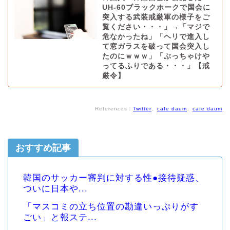
UH-60ブラックホークで国会に
突入する武装戒厳軍の様子をご
覧ください・・・」→「マジで
危なかったね」「ヘリで進入し
て窓ガラスを破って国会突入し
たのにｗｗｗ」「ぶっちゃけや
ってるふりである・・・」【戒
厳令】
References：
Twitter
、
cafe daum
、
cafe daum
おすすめ記事
韓国のサッカー審判に対する性●接待疑惑、
ついに日本や...
「マスコミの立ち位置の勘違いっぷりがす
ごい」と報ステ...