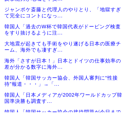
ジャンポケ斎藤と代理人のやりとり、「地獄すぎ
て完全にコントになっ...
韓国人「過去のW杯で韓国代表がドーピング検査
をすり抜けるように注...
大地震が起きても手術をやり遂げる日本の医療チ
ーム、海外でも凄すぎ...
海外「さすが日本！」日本とドイツの仕事効率の
差が分かる数字に海外...
韓国人「韓国サッカー協会、外国人審判に“性接
待”報道・・・」→「...
韓国人「日本メディアが2002年ワールドカップ韓
国準決勝も調査す...
韓国人「韓国サッカー協会の接待問題が今日まで
大騒ぎにならなかった...
海外10代「日本を好意的に見ている？それとも否