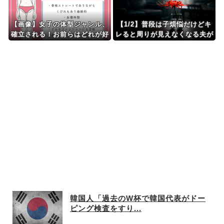
け見て、店に迷子として預けた
ら…
【画像】女子の体型ジャンル、
【1/2】普段は子煩悩だけどキ
確立される！お前らはどれが好
レると周りが見えなくなる夫が
きや？
怖くなってきた。これってＤＶ
加害者のルーティン？子供のた
めには別れるべき？
韓国人「過去のW杯で韓国代表がドー
ピング検査をすり...