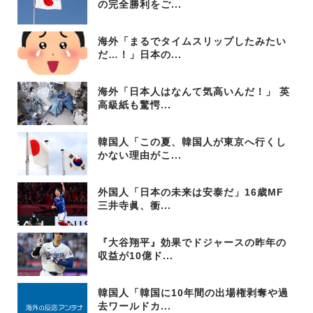
の完全勝利をご...
海外「まるでタイムスリップしたみたい
だ…！」日本の...
海外「日本人はなんて気高いんだ！」 英
高級紙も驚愕...
韓国人「この夏、韓国人が東京へ行くし
かない理由がこ...
外国人「日本の未来は安泰だ」16歳MF
三井寺眞、衝...
『大谷翔平』効果でドジャースの昨年の
収益が10億ド...
韓国人「韓国に10年間の出場権剥奪や過
去ワールドカ...