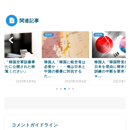
|●|【熊本地震】オールドメディアでは、絶っっっ
っっ対に流れない...
関連記事
軍
韓国軍
韓国軍
Powered by livedoor 相互RSS
国人「韓国空軍誤爆事
韓国人「韓国に軽空母は
韓国人「韓国野党代
、新たに公開された映
必要か・・・俺は日本と
日本を理由に韓米日
をご覧ください」
中国の横暴に対抗する
訓練の中断を要求ｗ
...
た...
ｗ...
2025年3月9日
2020年10月6日
2022年10
コメントガイドライン