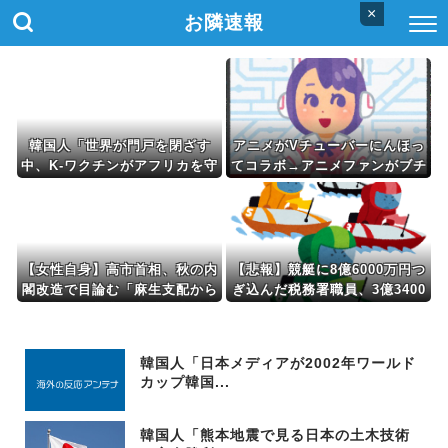
×
お隣速報
韓国人「世界が門戸を閉ざす
アニメがVチューバーにんほっ
中、K-ワクチンがアフリカを守
てコラボ→アニメファンがブチ
る」と話題に
ギレｗｗｗｗｗｗｗｗｗｗ
【女性自身】高市首相、秋の内
【悲報】競艇に8億6000万円つ
閣改造で目論む「麻生支配から
ぎ込んだ税務署職員、3億3400
の脱却」…茂木敏充氏も小林鷹
万円しか回収できずに逝く
之氏もクビ
韓国人「日本メディアが2002年ワールド
カップ韓国...
韓国人「熊本地震で見る日本の土木技術