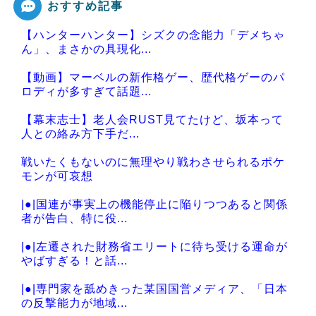
おすすめ記事
【ハンターハンター】シズクの念能力「デメちゃ
Powered by livedoor 相互RSS
ん」、まさかの具現化...
【動画】マーベルの新作格ゲー、歴代格ゲーのパ
ロディが多すぎて話題...
【幕末志士】老人会RUST見てたけど、坂本って
人との絡み方下手だ...
戦いたくもないのに無理やり戦わさせられるポケ
モンが可哀想
|●|国連が事実上の機能停止に陥りつつあると関係
者が告白、特に役...
|●|左遷された財務省エリートに待ち受ける運命が
やばすぎる！と話...
|●|専門家を舐めきった某国国営メディア、「日本
の反撃能力が地域...