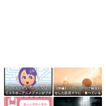
定的に見ている？投...
海外「素晴らしい！」日本が買収したUSスチール
驚異の大復活に米国...
韓国人「熊本地震で見る日本の土木技術の完全勝
利をご覧ください」→...
海外「まるでタイムスリップしたみたいだ…！」
日本の江戸時代の街並...
Powered by livedoor 相互RSS
アニメがVチューバーにんほっ
【前編】フードコートで鉢合わ
てコラボ→アニメファンがブチ
せした託児ママに「食べている
ギレｗｗｗｗｗｗｗｗｗｗ
間でいいから」と子供を押し付
けられた。本当に食べてる間だ