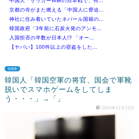
中国人「サッカーW杯の日本戦で、何...
京都の寺がまた燃える「中国人に脅迫...
神社に住み着いていたネパール国籍の...
韓国政府「3年前に石炭火発のアンモ...
入国拒否の半数が日本人!? 「オー...
【ヤバい】100件以上の窃盗をした...
韓国軍
韓国人「韓国空軍の将官、国会で軍靴
Powered by livedoor 相互RSS
脱いでスマホゲームをしてしま
う・・・」→「」
2024年12月12日