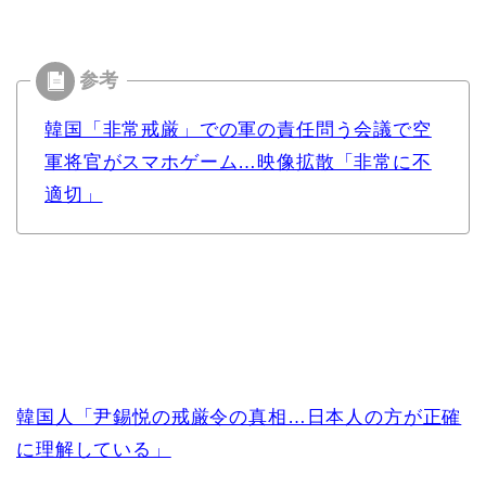
韓国「非常戒厳」での軍の責任問う会議で空
軍将官がスマホゲーム…映像拡散「非常に不
適切」
韓国人「尹錫悦の戒厳令の真相…日本人の方が正確
に理解している」