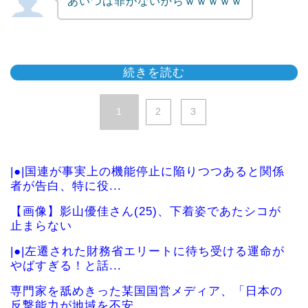
あいつは罪がないからｗｗｗｗｗ
続きを読む
1
2
3
|●|国連が事実上の機能停止に陥りつつあると関係
者が告白、特に役...
【画像】影山優佳さん(25)、下着姿であたシコが
止まらない
|●|左遷された財務省エリートに待ち受ける運命が
やばすぎる！と話...
専門家を舐めきった某国国営メディア、「日本の
反撃能力が地域を不安...