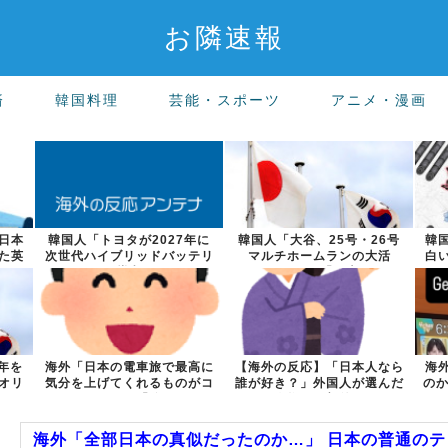
お隣速報
済
韓国料理
芸能・スポーツ
アニメ・漫画
日本
韓国人「トヨタが2027年に
韓国人「大谷、25号・26号
韓
た英
次世代ハイブリッドバッテリ
マルチホームランの大活
白
ーを導入へ...
躍！」→「日本...
年を
海外「日本の電車旅で最高に
【海外の反応】「日本人なら
海
オリ
気分を上げてくれるものがコ
誰が好き？」外国人が選んだ
のか
レ！」→「分...
人物が予想外...
海外「全部日本の真似だったのか…」 日本の普通のテレ