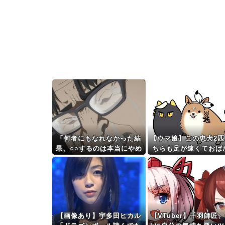
「何者にもなれなかった結
【ウマ娘】この忠犬2匹
果、○○するのは本当にやめ
ちらも足が速くておば
た方がいい。それやっても
な？
自分の価値は上がらない」
→各界隈に突き刺さってし
まう
【画像あり】宇多田ヒカル
【VTuber】千羽師匠、