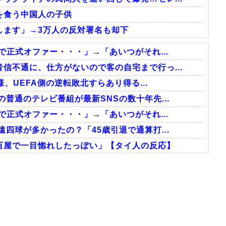
を食う中国人の子供
します」→3万人の反対署名も却下
で正式オファー・・・」→「あいつがそれ...
信不通に、仕方がないので客の自宅まで行っ...
様、UEFA側の逆転敗北すらあり得る...
普通のテレビ番組が最新SNSの数十年先...
で正式オファー・・・」→「あいつがそれ...
四球が多かったの？「45歳引退で通算打...
百屋で一目惚れしたっぽい」【タイ人の反応】