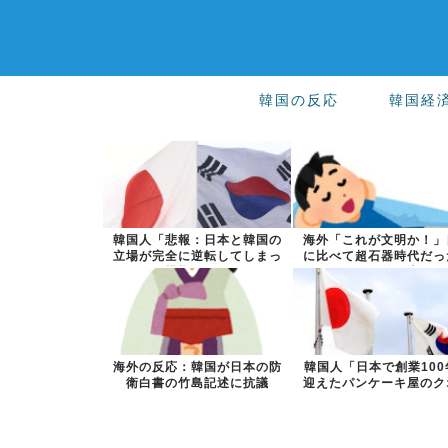
韓国の反応
韓国経
韓国人「悲報：日本と韓国の
海外「これが文明か！」
立場が完全に逆転してしまっ
に比べて超石器時代だっ
た模様…」→...
国に海外が大...
海外の反応：韓国が日本の防
韓国人「日本で創業100
衛白書の竹島記述に抗議
迎えたパンケーキ屋のク
ティをご覧...