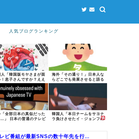
人気ブログランキング
国人「韓国版モヤさまが面
海外「その通り！」日本人な
い！息子さんですか？ええ
らどこでも発展させると語る
えええっ？？...
世界的大富豪...
外「全部日本の真似だった
韓国人「本日チームをサヨナ
…」 日本の普通のテレビ
ラ負けさせたイ・ジョンフの
番組が最新...
守備、ガチで...
ビ番組が最新SNSの数十年先を行...