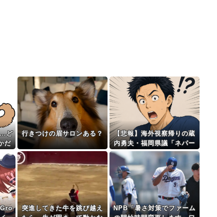
…ど
行きつけの眉サロンある？
【悲報】海外視察帰りの蔵
かだ
内勇夫・福岡県議「ネパー
ルは天国だった！」あまり
の能天気発言で大炎上 →
ｗｗｗｗｗｗｗｗｗｗｗｗ
ｗｗ
Gro
突進してきた牛を跳び越え
NPB「暑さ対策でファーム