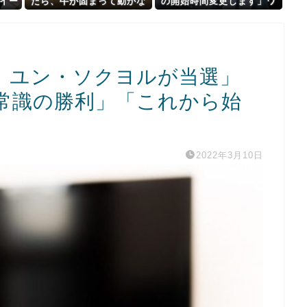
イー
たら、牛が固まって動かな
の開始時間変更します」ワ
かな
くなった闘牛場の映像【海
イ「ええやん、何時や？」
やん
外の反応】
NPB「14時開始」ワイ
「え？」NPB「14時開始」
、ユン・ソクヨルが当選」
常識の勝利」「これから始
2022年3月10日