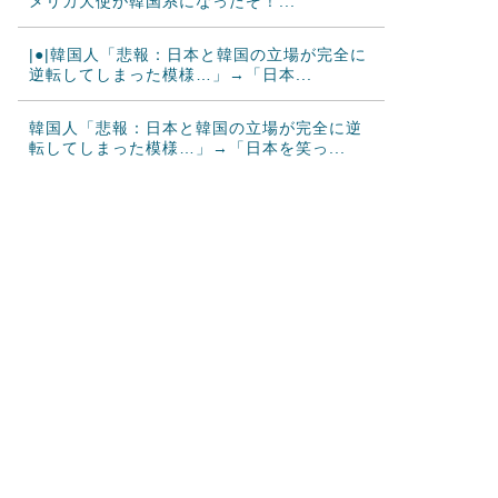
メリカ大使が韓国系になったぞ！...
|●|韓国人「悲報：日本と韓国の立場が完全に
逆転してしまった模様…」→「日本...
韓国人「悲報：日本と韓国の立場が完全に逆
転してしまった模様…」→「日本を笑っ...
海外「これが文明か！」日本に比べて超石器
時代だった英国に海外が大騒ぎ
韓国人「トヨタが2027年に次世代ハイブリッ
ドバッテリーを導入へ！最大100...
韓国人「大谷、25号・26号マルチホームラン
の大活躍！」→「日本人打者はあん...
海外「その通り！」日本人ならどこでも発展
させると語る世界的大富豪に海外が大騒...
海外の反応：韓国が日本の防衛白書の竹島記