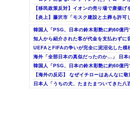
【移民政策反対】イオンの売り場で唐揚げ
【炎上】藤沢市「モスク建設と土葬も許可
韓国人「PSG、日本の鈴木彩艶に約60億円
知人から紹介された客が代金を支払わずに音
UEFAとFIFAの争いが完全に泥沼化した模
Powered by livedoor 相互RSS
海外「全部日本の真似だったのか…」 日本の
韓国人「PSG、日本の鈴木彩艶に約60億円
【海外の反応】 なぜイチローはあんなに敬遠
日本人「うちの犬、たまたまついてきた八
Powered by livedoor 相互RSS