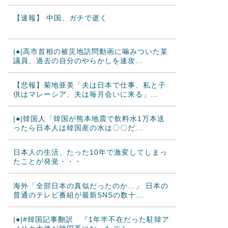
【速報】 中国、ガチで逝く
|●|高市首相の被災地訪問動画に噛みついた某
議員、過去の自分のやらかしを速攻...
【悲報】菊地亜美「夫は日本で仕事、私と子
供はマレーシア、夫は毎月会いに来る」...
|●|韓国人「韓国が熊本地震で飲料水1万本送
ったら日本人は韓国産の水は〇〇だ...
日本人の生活、たった10年で激変してしまっ
たことが発覚・・・
海外「全部日本の真似だったのか…」 日本の
普通のテレビ番組が最新SNSの数十...
|●|#韓国記事翻訳 『1年半不在だった駐韓ア