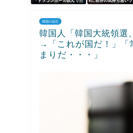
「ドラゴンボール読んでた
kに自分の気持ち悪いツ
ら疑問に思うところがあっ
ト聞くやつやってるの
たんだけど」⇒ｗｗ
って思ったら相手鴨神
け
韓国の反応
韓国人「韓国大統領選
→「これが国だ！」「
まりだ・・・」