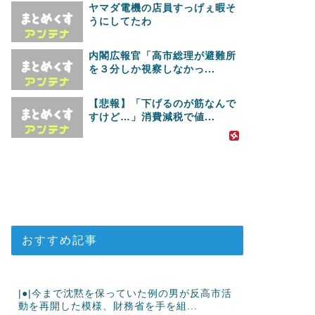
ヤマダ電機の店員すっげぇ暇そ
うにしてたわ
内閣広報官「高市総理が避難所
を３分しか視察しなかっ...
【悲報】「下げるのが筋なんで
すけど…」消費減税で値...
おすすめ記事
|●|今まで沈黙を保っていた例の男が反高市活
動を再開した模様、財務省を手を組...