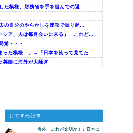
した模様、財務省を手を組んでの返...
去の自分のやらかしを速攻で掘り起...
シア、夫は毎月会いに来る」←これど...
発覚・・・
った模様…」→「日本を笑って見てた...
た英国に海外が大騒ぎ
を導入へ！最大1000kmの...
コレ！」→「分かるよ、凄くワクワク...
ビ番組が最新SNSの数十年先を行...
おすすめ記事
海外「これが文明か！」日本に