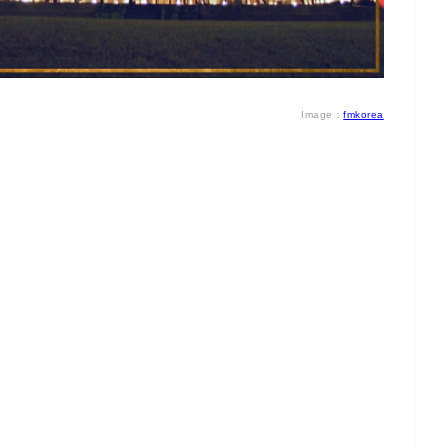
Image：
fmkorea