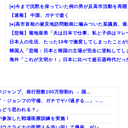
|●|今まで沈黙を保っていた例の男が反高市活動を再開
【速報】 中国、ガチで逝く
|●|高市首相の被災地訪問動画に噛みついた某議員、過
【悲報】菊地亜美「夫は日本で仕事、私と子供はマレー
日本人の生活、たった10年で激変してしまったことが
韓国人「悲報：日本と韓国の立場が完全に逆転してしま
海外「これが文明か！」日本に比べて超石器時代だっ
韓国人「トヨタが2027年に次世代ハイブリッドバッテリー
海外「日本の電車旅で最高に気分を上げてくれるものが
海外「全部日本の真似だったのか…」 日本の普通のテレ
ンプ、発行部数100万部割れ → 国...
・ジョンフの守備、ガチでヤバ過ぎる…」→...
らどう思われる？」
Powered by livedoor 相互RSS
が参加した戦場医療訓練を実施！
ウクライナの民間人を追い回して爆発…ゼレ...