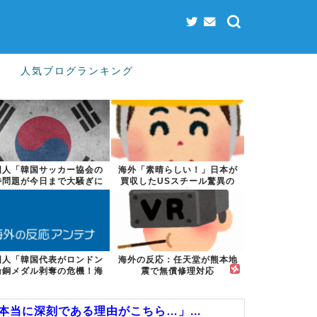
人気ブログランキング
国人「韓国サッカー協会の
海外「素晴らしい！」日本が
待問題が今日まで大騒ぎに
買収したUSスチール驚異の
ならなかった...
大復活に米国...
国人「韓国代表がロンドン
海外の反応：任天堂が熊本地
輪銅メダル剥奪の危機！海
震で無償修理対応
外メディアが...
本当に深刻である理由がこちら…」...