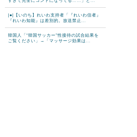
すぎて完全にコントになってる……」と...
|●|【いのち】れいわ支持者「『れいわ信者』
『れいわ知能』は差別的。放送禁止...
韓国人「“韓国サッカー”性接待の試合結果を
ご覧ください」→「マッサージ効果は...
韓国人「過去のW杯で韓国代表がドーピング
検査をすり抜けるように注射していたも...
大地震が起きても手術をやり遂げる日本の医
療チーム、海外でも凄すぎると絶賛
海外「さすが日本！」日本とドイツの仕事効
率の差が分かる数字に海外が大騒ぎ
韓国人「韓国サッカー協会、外国人審判に“性
接待”報道・・・」→「2002年の...
【海外の反応】ベトナム人「ベトナムは先進