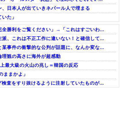
ン、日本人が出ていきネパール人で埋まる
ていた」
全勝利をご覧ください」→「これはすごいわ...
派、これは不正工作に違いない！と確信して...
某事件の衝撃的な公判が話題に、なんか変な...
倫理観の高さに海外が超感動
史上最大級の火山の兆し＝韓国の反応
のままかよ」
検査をすり抜けるように注射していたものが...