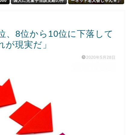
00
国人に児童手当誤支給の件
ーネット老人会じゃんｗ」
ぎ込
数「把握していない」
ぼく「どれどれ…」ガキ
きの
「ニコニコ！らきすた！ボ
｣に
カロ！」ぼく「はぁ…」
位、8位から10位に下落して
れが現実だ」
2020年5月28日