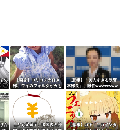
「その
【画像】ロリコン大好き
【悲報】「美人すぎる県警
部、ワイのフォルダが火を
本部長」、離任wwwwwww
噴くぜ
り合
こども家庭庁、出国後の外
【悲報】ガキ「これインタ