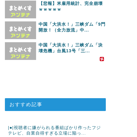
【悲報】米雇用統計、完全崩壊
ｗｗｗｗｗ
中国「大洪水！」三峡ダム「9門
開放！（全力放流」中...
中国「大洪水！」三峡ダム「決
壊危機」台風13号「三...
おすすめ記事
|●|視聴者に嫌がられる番組ばかり作ったフジ
テレビ、自業自得すぎる立場に陥っ...