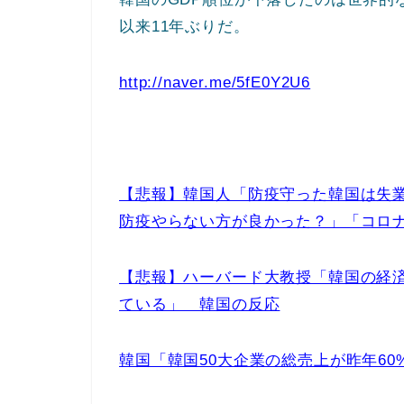
以来11年ぶりだ。
http://naver.me/5fE0Y2U6
【悲報】韓国人「防疫守った韓国は失
防疫やらない方が良かった？」「コロ
【悲報】ハーバード大教授「韓国の経
ている」 韓国の反応
韓国「韓国50大企業の総売上が昨年6