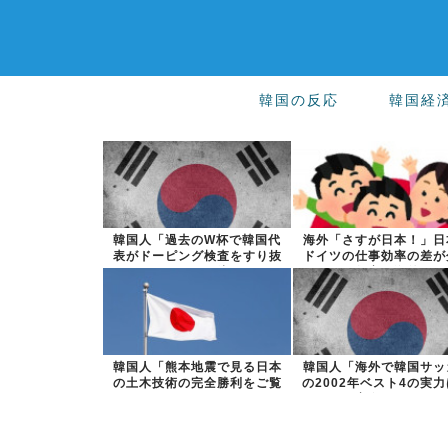
韓国の反応
韓国経
韓国人「過去のW杯で韓国代
海外「さすが日本！」日
表がドーピング検査をすり抜
ドイツの仕事効率の差が
けるように注...
る数字に海外...
韓国人「熊本地震で見る日本
韓国人「海外で韓国サッ
の土木技術の完全勝利をご覧
の2002年ベスト4の実
ください」→...
実際には...