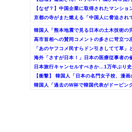
【なぜ？】中国企業に取得されたマンショ
京都の寺がまた燃える「中国人に脅迫され
韓国人「熊本地震で見る日本の土木技術の完
高市首相への賛同コメントの多さに苛立つ左
「あのヤフコメ民すらドン引きしてて草」と
Powered by livedoor 相互RSS
海外「さすが日本！」日本の医療従事者の
日本旅行キャンセルすべきか…1万年ぶり
【衝撃】 韓国人「日本の名門女子校、漫画
韓国人「過去のW杯で韓国代表がドーピング
Powered by livedoor 相互RSS