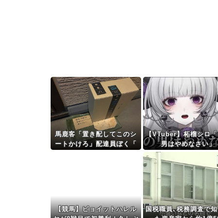
馬鹿客「置き配してこのシ
【VTuber】柘榴シロ
ートかけろ」配達員ぼく「
男はやめなさい」
」
【競馬】ピョイットハレル
国税職員､税務調査で知