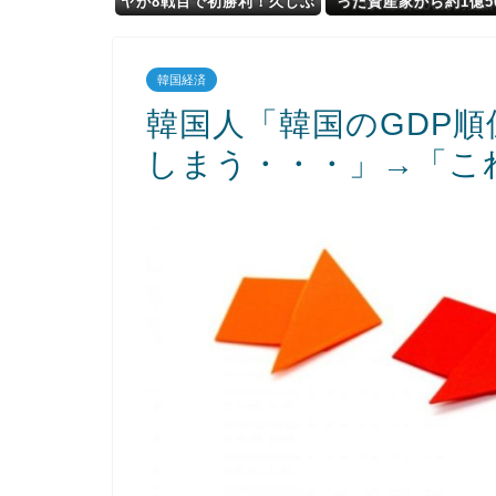
ヤが8戦目で初勝利！久しぶ
った資産家から約1億50
りにウマ娘ネーム馬が勝利
万円受け取り競艇につ
んだうえ脱税 不祥事続
国税｢前例ない事態次々
韓国経済
危機感
韓国人「韓国のGDP順
しまう・・・」→「こ