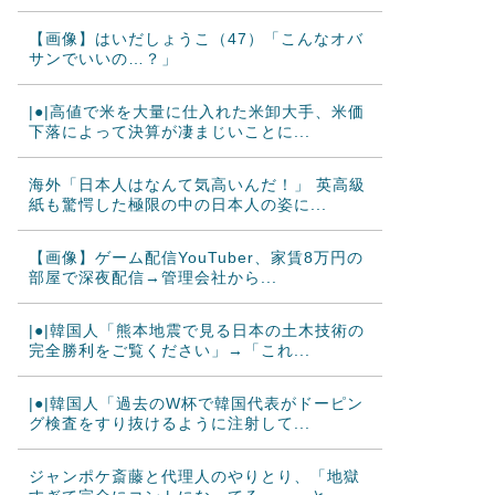
【画像】はいだしょうこ（47）「こんなオバ
サンでいいの…？」
|●|高値で米を大量に仕入れた米卸大手、米価
下落によって決算が凄まじいことに...
海外「日本人はなんて気高いんだ！」 英高級
紙も驚愕した極限の中の日本人の姿に...
【画像】ゲーム配信YouTuber、家賃8万円の
部屋で深夜配信→管理会社から...
|●|韓国人「熊本地震で見る日本の土木技術の
完全勝利をご覧ください」→「これ...
|●|韓国人「過去のW杯で韓国代表がドーピン
グ検査をすり抜けるように注射して...
ジャンポケ斎藤と代理人のやりとり、「地獄