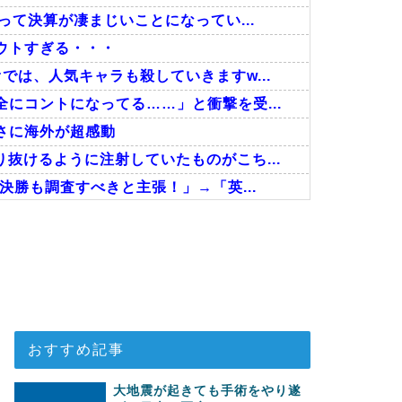
って決算が凄まじいことになってい...
ウトすぎる・・・
は、人気キャラも殺していきますw...
にコントになってる……」と衝撃を受...
さに海外が超感動
抜けるように注射していたものがこち...
決勝も調査すべきと主張！」→「英...
異の大復活に米国人が大喜び
覧ください」→「これはすごいわ」「...
江戸時代の街並みがそのまま保存され...
おすすめ記事
大地震が起きても手術をやり遂