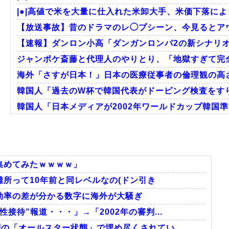
|●|高値で米を大量に仕入れた米卸大手、米価下落によ
【放送事故】昔のドラマのレ◯プシーン、今見るとア
【速報】ダンロン小高「ダンガンロンパ2の新シナリオで
ジャンポケ斎藤と代理人のやりとり、「地獄すぎて完全
海外「さすが日本！」日本の医療従事者の倫理観の高
韓国人「過去のW杯で韓国代表がドーピング検査をすり
韓国人「日本メディアが2002年ワールドカップ韓国準
海外「素晴らしい！」日本が買収したUSスチール驚
韓国人「熊本地震で見る日本の土木技術の完全勝利をご
海外「まるでタイムスリップしたみたいだ…！」日本の
集めてみたｗｗｗｗ」
所って10年前と同レベルなの(ドン引き
効率の差が分かる数字に海外が大騒ぎ
Powered by livedoor 相互RSS
接待”報道・・・」→「2002年の審判...
の「オールスター状態」で埋め尽くされてい...