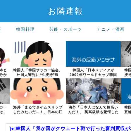
お隣速報
済
韓国料理
芸能・スポーツ
アニメ・漫画
本と
韓国人「韓国サッカー協会、
韓国人「日本メディアが
韓
分か
外国人審判に“性接待”報
2002年ワールドカップ韓国
接
道・・・」→「...
準決勝も調査す...
カー
海外「まるでタイムスリップ
海外「日本人はなんて気高い
韓
力は、
したみたいだ…！」日本の江
んだ！」 英高級紙も驚愕した
五
戸時代の街並...
極限の中の...
|●|韓国人「我が国がクウェート戦で行った審判買収が