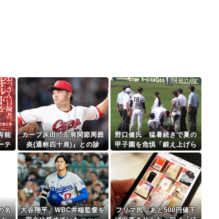
有能
カープ床田『左肩関節周囲
野口健氏 猛暑続きで夏の
ーテ
炎(通称四十肩)』との診
甲子園を危惧「鍛え上げら
」←
断。最短での復帰も視野！
れた野球球児でも、危ない
のではないかな」
の名
大谷翔平、WBC井端監督を
フリマ民「あと500円値下