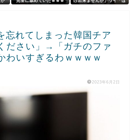
まか
完全に舐めていたｗｗｗ
げ出来ませんか」ワイ「ほ
「マジで無口w競馬の話し
～い購入ｗ」
かしないわ」
を忘れてしまった韓国チア
ください」→「ガチのファ
かわいすぎるわｗｗｗｗ
2023年6月2日