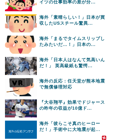
イツの仕事効率の差が分...
海外「素晴らしい！」日本が買
収したUSスチール驚異...
海外「まるでタイムスリップし
たみたいだ…！」日本の...
海外「日本人はなんて気高いん
だ！」 英高級紙も驚愕...
海外の反応：任天堂が熊本地震
で無償修理対応
『大谷翔平』効果でドジャース
の昨年の収益が10億ド...
海外「彼らこそ真のヒーロー
だ！」手術中に大地震が起...