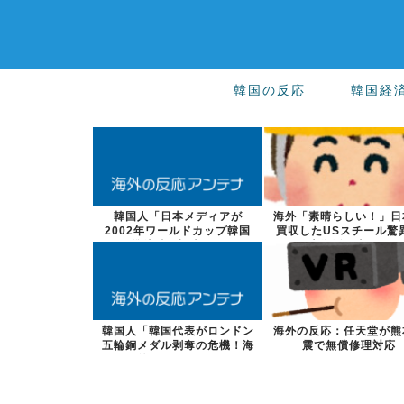
韓国の反応
韓国経
韓国人「日本メディアが
海外「素晴らしい！」日
2002年ワールドカップ韓国
買収したUSスチール驚
準決勝も調査す...
大復活に米国...
韓国人「韓国代表がロンドン
海外の反応：任天堂が熊
五輪銅メダル剥奪の危機！海
震で無償修理対応
外メディアが...