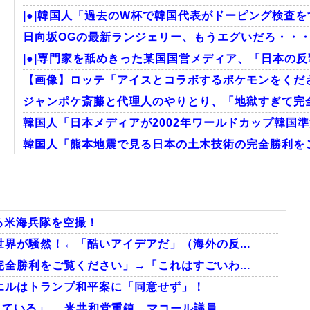
|●|韓国人「過去のW杯で韓国代表がドーピング検査を
日向坂OGの最新ランジェリー、もうエグいだろ・・・
|●|専門家を舐めきった某国国営メディア、「日本の反
【画像】ロッテ「アイスとコラボするポケモンをくださ
ジャンポケ斎藤と代理人のやりとり、「地獄すぎて完全
韓国人「日本メディアが2002年ワールドカップ韓国準
韓国人「熊本地震で見る日本の土木技術の完全勝利をご
海外「まるでタイムスリップしたみたいだ…！」日本の
海外「日本人はなんて気高いんだ！」 英高級紙も驚愕し
韓国人「この夏、韓国人が東京へ行くしかない理由がこ
る米海兵隊を空撮！
界が騒然！←「酷いアイデアだ」（海外の反...
全勝利をご覧ください」→「これはすごいわ...
Powered by livedoor 相互RSS
エルはトランプ和平案に「同意せず」！
ている」 …米共和党重鎮、マコール議員...