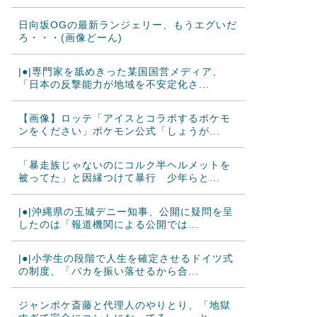
日向坂OGの最新ランジェリー、もうエグいだ
ろ・・・(画像どーん)
|●|専門家を舐めきった某国国営メディア、
「日本の反撃能力が地域を不安定化さ...
【画像】ロッテ「アイスとコラボするポケモ
ンをください」ポケモン公式「しょうが...
「暴走族じゃないのにコルク半ヘルメットを
被ってた」と因縁つけて暴行 少年らと...
|●|沖縄県の玉城デニー知事、公開に疑問を呈
したのは「報道機関による公開では...
|●|小学生の段階で人生を確定させるドイツ式
の制度、「バカを振い落せるから合...
ジャンポケ斎藤と代理人のやりとり、「地獄