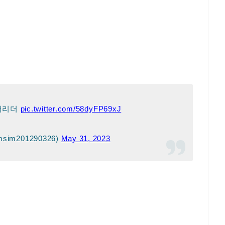
어리더
pic.twitter.com/58dyFP69xJ
im201290326)
May 31, 2023