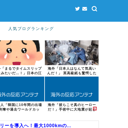
人気ブログランキング
外「まるでタイムスリップ
海外「日本人はなんて気高い
たみたいだ…！」日本の江
んだ！」 英高級紙も驚愕した
戸時代の街並...
極限の中の...
人「韓国に10年間の出場
海外「彼らこそ真のヒーロー
剥奪や過去ワールドカッ
だ！」手術中に大地震が起き
プ、オリンピ...
た熊本総合病...
を導入へ！最大1000kmの...