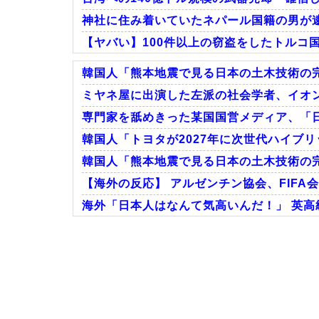
神社に住み着いていたネパール国籍の男が逮
【ヤバい】100件以上の窃盗をしたトルコ国
韓国人「熊本地震で見る日本の土木技術の完
ミヤネ屋に出演した左派の社会学者、イオ
専門家を舐めきった某国国営メディア、「日
Powered by livedoor 相互RSS
韓国人「トヨタが2027年に次世代ハイブリッ
韓国人「熊本地震で見る日本の土木技術の完
【海外の反応】 アルゼンチン協会、FIFA
海外「日本人はなんて気高いんだ！」 英高
Powered by livedoor 相互RSS