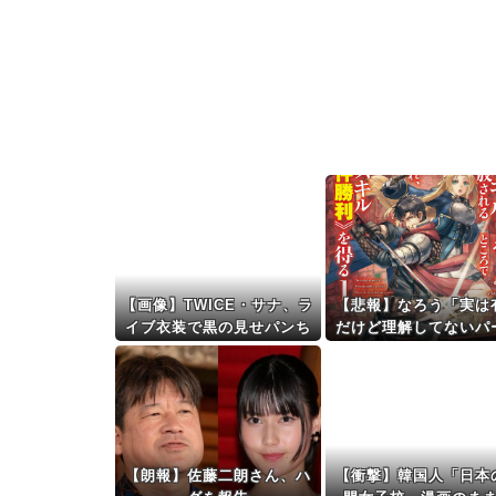
【画像】TWICE・サナ、ラ
【悲報】なろう「実は
イブ衣装で黒の見せパンち
だけど理解してないパ
ら見せ
ィから追放されました
これｗｗｗ
【朗報】佐藤二朗さん、ハ
【衝撃】韓国人「日本