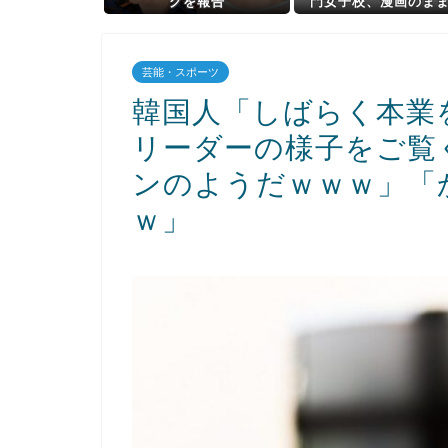
グを報告
門女子校、漫画のま
よ」
芸能・スポーツ
韓国人「しばらく本業
リーダーの様子をご覧
ンのようだｗｗｗ」「
ｗ」