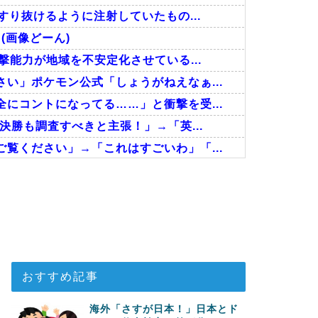
すり抜けるように注射していたもの...
(画像どーん)
撃能力が地域を不安定化させている...
い」ポケモン公式「しょうがねえなぁ...
にコントになってる……」と衝撃を受...
決勝も調査すべきと主張！」→「英...
覧ください」→「これはすごいわ」「...
江戸時代の街並みがそのまま保存され...
た極限の中の日本人の姿に世界が衝...
ちら…」→「快適そうでめちゃくちゃ...
おすすめ記事
海外「さすが日本！」日本とド