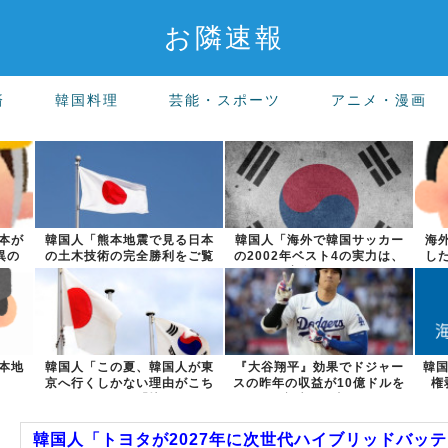
お隣速報
済
韓国料理
芸能・スポーツ
アニメ・漫画
本が
韓国人「熊本地震で見る日本
韓国人「海外で韓国サッカー
海
異の
の土木技術の完全勝利をご覧
の2002年ベスト4の実力は、
し
ください」→...
実際には...
本地
韓国人「この夏、韓国人が東
『大谷翔平』効果でドジャー
韓国
京へ行くしかない理由がこち
スの昨年の収益が10億ドルを
権
ら…」→「快...
突破した事...
韓国人「トヨタが2027年に次世代ハイブリッドバッテリー