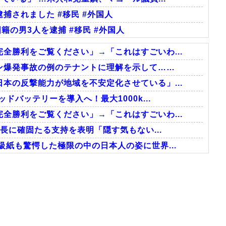
捕されました #移民 #外国人
籍の男3人を逮捕 #移民 #外国人
全勝利をご覧ください」→「これはすごいわ...
ン爆発事故の例のテナントに理解を示して……
本の反撃能力が地域を不安定化させている」...
ドバッテリーを導入へ！最大1000k...
全勝利をご覧ください」→「これはすごいわ...
会長に確固たる支持を表明「隠す気もない...
級紙も驚愕した極限の中の日本人の姿に世界...