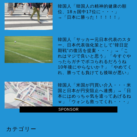
韓国人「韓国人の精神的健康の順
位、18ヵ国中17位に・・・」
→「日本に勝った！！！！！」
韓国人「サッカー元日本代表のスタ
ー、日本代表強化策として“韓日定
期戦”の復活を提案・・・」→「こ
れはマジで良いと思う」「今すぐや
ったらガチでボコられるだろうね
10年後にやらないか？」「やめてく
れ、勝っても負けても後味が悪い」
韓国人「米国が円買い介入・・・米
国と日本が円安阻止へ連携」→「日
本にはめっちゃ気を遣ってあげるね
ｗ」「ウォンも救ってくれ・・・」
SPONSOR
カテゴリー