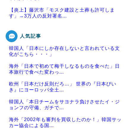
【炎上】藤沢市「モスク建設と土葬も許可しま
す」→3万人の反対署名...
人気記事
韓国人「日本にしか存在しないと言われている文
Powered by livedoor 相互RSS
化がこちら・・・」
海外「日本で初めて梅干しなるものを食べた」日
本旅行で食べた変わっ...
欧州「日本だけ反則だろ…」 世界の『日本びい
き』にヨーロッパ全土...
韓国人「本日チームをサヨナラ負けさせたイ・ジ
ョンフの守備、ガチで...
海外「2002年も審判を買収したのか！」韓国サッ
カー協会による国...