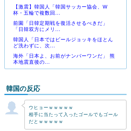
【激震】韓国人「韓国サッカー協会、W
杯・五輪で複数回...
前園「日韓定期戦を復活させるべきだ」
「日韓双方にメリ...
韓国人「日本ではビールジョッキをほとん
ど洗わずに、次...
海外「日本よ、お前がナンバーワンだ」 熊
本地震直後の...
韓国の反応
ウヒョーｗｗｗｗｗ
Powered by livedoor 相互RSS
相手に当たって入ったゴールでもゴール
だとｗｗｗｗｗ