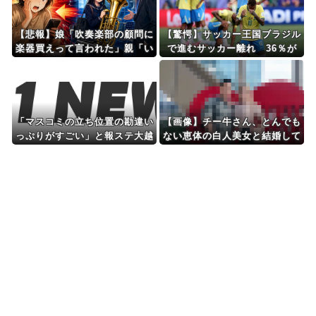
【悲報】娘「吹奏楽部の顧問に
【驚愕】サッカー王国ブラジル
楽器買えって言われた」親「い
で進むサッカー離れ 36％が
くらなの？」娘「60万」
「関心なし」
「マスコミの立ち位置の勘違い
【画像】チー牛さん、とんでも
っぷりがすごい」と報ステ大越
ない恵体の白人美女と結婚して
キャスターの台詞に視聴者絶
しまうｗｗｗｗｗｗｗｗ 【Pic
句、高市とトランプを同列視さ
kup06072008】
せようという思惑がひしひしと