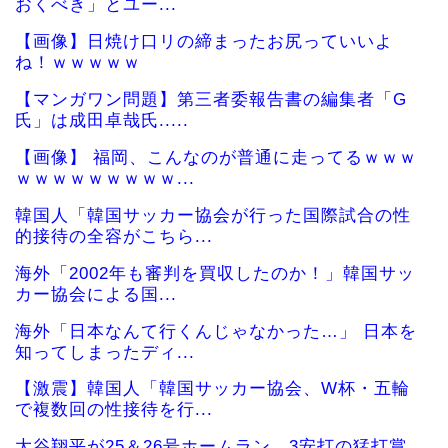
おくべき」とユー...
【画像】日焼け口リの締まったお尻っていいよ
ね！ｗｗｗｗｗ
【マンガワン問題】第三者委報告書の編集者「G
氏」は成田卓哉氏.....
【画像】 福岡、こんなのが普通に走ってるｗｗｗ
ｗｗｗｗｗｗｗｗｗ...
韓国人「韓国サッカー協会が行った国際試合の性
的接待の全容がこちら...
海外「2002年も審判を買収したのか！」韓国サッ
カー協会による国...
海外「日本なんて行くんじゃなかった…」 日本を
知ってしまったディ...
【激震】韓国人「韓国サッカー協会、W杯・五輪
で複数回の性接待を行...
大谷翔平が25＆26号ホームラン、3安打の猛打賞