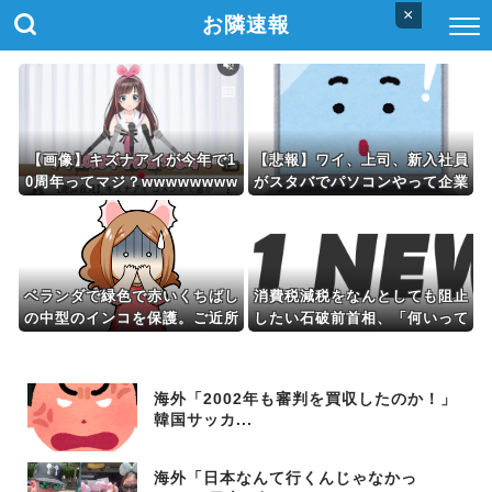
×
お隣速報
【画像】キズナアイが今年で1
【悲報】ワイ、上司、新入社員
0周年ってマジ？wwwwwwww
がスタバでパソコンやって企業
wwwwwwwww
秘密漏洩したから泣かした
ベランダで緑色で赤いくちばし
消費税減税をなんとしても阻止
の中型のインコを保護。ご近所
したい石破前首相、「何いって
あたりにチラシを貼り、連絡が
んのこいつ」と有権者をドン引
２件きた
きさせるよな屁理屈を……
海外「2002年も審判を買収したのか！」
韓国サッカ...
海外「日本なんて行くんじゃなかっ