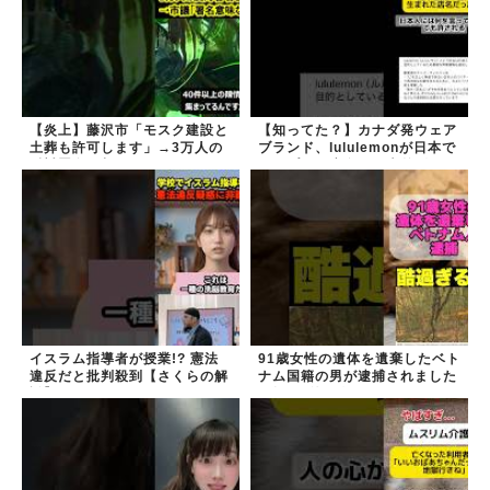
【炎上】藤沢市「モスク建設と
【知ってた？】カナダ発ウェア
土葬も許可します」→3万人の
ブランド、lululemonが日本で
反対署名も却下
オープン→店名は日本差別から
できた？
イスラム指導者が授業!? 憲法
91歳女性の遺体を遺棄したベト
違反だと批判殺到【さくらの解
ナム国籍の男が逮捕されました
説】
#移民 #外国人