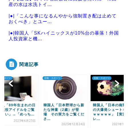
産の水は水洗トイ...
|●|「こんな事になるんやから強制置き配は止めて
おくべき」とユー...
|●|韓国人「SKハイニックスが10%台の暴落！外国
人投資家と機...
|●|「マスコミの立ち位置の勘違いっぷりがすご
い」と報ステ大越キ...
関連記事
・スポーツ
芸能・スポーツ
芸能・スポーツ
Powered by livedoor 相互RSS
国人「日本野球から新
韓国人「日本の南野くん
韓国人「日本の大谷
な神童（2歳）が登
の大爆発シュートキター
平、38号ソロ＆2盗
 その実力をご覧くだ
ｗｗｗｗｗ」【実況ス
活躍・・・」→「す
.
レ...
ぇ...
2023年12月24日
2021年11月12日
2024年8