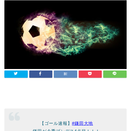
【ゴール速報】
#鎌田大地