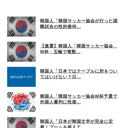
韓国人「韓国サッカー協会が行った国
際試合の性的接待...
【激震】韓国人「韓国サッカー協会、
W杯・五輪で複数...
韓国人「日本ではテーブルに肘をつい
てはいけない？日...
韓国人「韓国サッカー協会W杯予選で
外国人審判に性接...
韓国人「日本が韓国文学が完全に定
着！ブームを超えて...