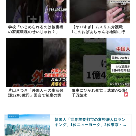
学校「いじめられるのは被害者
【ヤバすぎ】ムスリム介護職
の家庭環境のせいじゃね？」
｢このおばあちゃんは地獄に行
→2年放置いじめ被害者が適応
く｣
障害に...未だに加...
片山さつき「外国人への生活保
電車にひかれ死亡→遺族が1億4
護1200億円」国会で制度の実
千万請求
態を追及
韓国人「世界主要都市の富裕層人口ラン
キング、1位ニューヨーク、2位東京・...