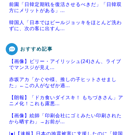
前園「日韓定期戦を復活させるべきだ」「日韓双
方にメリットがある」...
韓国人「日本ではビールジョッキをほとんど洗わ
ずに、次の客に出すん...
おすすめ記事
【画像】ビリー・アイリッシュ(24)さん、ライブ
Powered by livedoor 相互RSS
でマンスジが見え...
赤坂アカ「かぐや様、推しの子ヒットさせまし
た」←この人がなぜか過...
【朗報】「ドカ食いダイスキ！ もちづきさん」ア
ニメ化！これも露悪...
【画像】絵師「印刷会社にゴミみたい印刷された
から晒すわ」→お前が...
|●|【速報】日本の地震被害に支援したのに「韓国