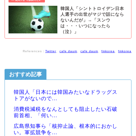
韓国人「シントトロイデン日本
人選手の出世がマジで話になら
ないんだが」→「スンウ
は・・・いつになったら
（泣）」
References：
Twitter
、
cafe daum
、
cafe daum
、
fmkorea
、
fmkorea
おすすめ記事
韓国人「日本には韓国みたいなドラッグス
トアがないので...
消費税減税をなんとしても阻止したい石破
前首相、「何い...
広島県知事ら「核抑止論、根本的におかし
い。軍拡競争を...