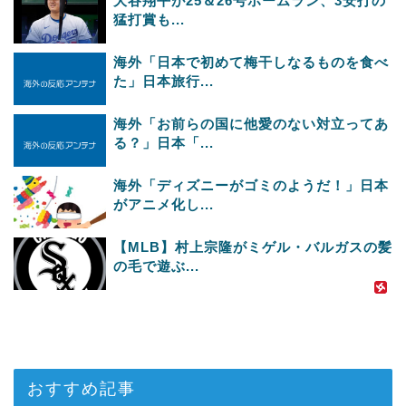
大谷翔平が25＆26号ホームラン、3安打の
猛打賞も...
海外「日本で初めて梅干しなるものを食べ
た」日本旅行...
海外「お前らの国に他愛のない対立ってあ
る？」日本「...
海外「ディズニーがゴミのようだ！」日本
がアニメ化し...
【MLB】村上宗隆がミゲル・バルガスの髪
の毛で遊ぶ...
おすすめ記事