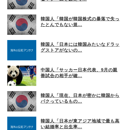
韓国人「韓国が韓国株式の暴落で失っ
たとんでもない規...
韓国人「日本には韓国みたいなドラッ
グストアがないの...
中国人「サッカー日本代表、9月の親
善試合の相手が確...
韓国人「現在、日本が密かに韓国から
パクっているもの...
韓国人「日本が東アジア地域で最も高
い結婚率と出生率...