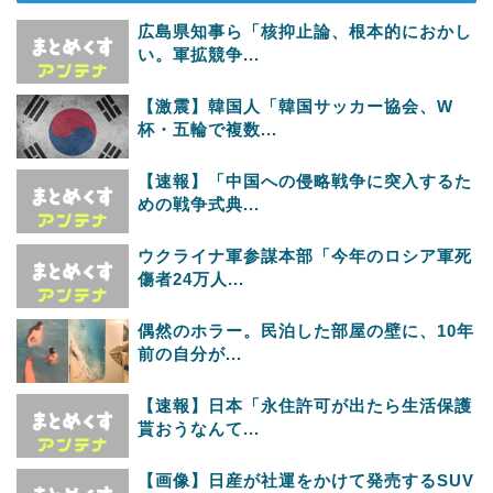
広島県知事ら「核抑止論、根本的におかし
い。軍拡競争...
【激震】韓国人「韓国サッカー協会、W
杯・五輪で複数...
【速報】「中国への侵略戦争に突入するた
めの戦争式典...
ウクライナ軍参謀本部「今年のロシア軍死
傷者24万人...
偶然のホラー。民泊した部屋の壁に、10年
前の自分が...
【速報】日本「永住許可が出たら生活保護
貰おうなんて...
【画像】日産が社運をかけて発売するSUV