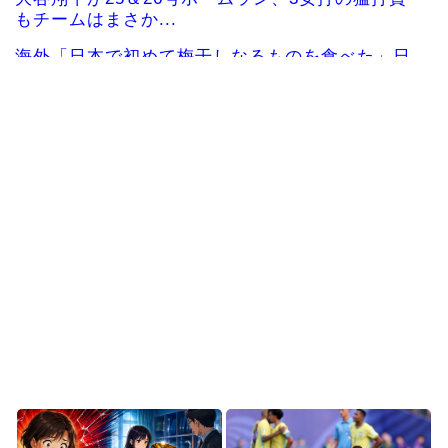
もチームはまさか...
海外「日本で初めて梅干しなるものを食べた」日
本旅行で食べた変わっ...
韓国人「日本ではテーブルに肘をついてはいけな
い？日本の食事マナー...
海外「お前らの国に他愛のない対立ってある？」
日本「エスカレーター...
韓国人「韓国サッカー協会W杯予選で外国人審判
に性接待したことが発...
韓国人「日本が韓国文学が完全に定着！ブームを
超えて一つのジャンル...
Powered by livedoor 相互RSS