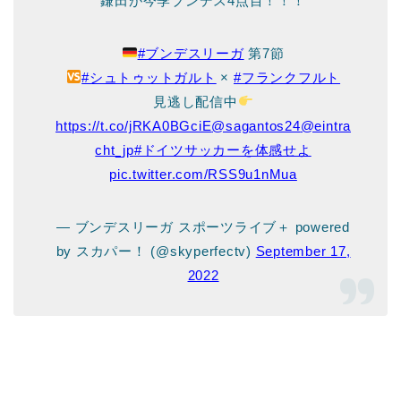
鎌田が今季ブンデス4点目！！！
#ブンデスリーガ
第7節
#シュトゥットガルト
×
#フランクフルト
見逃し配信中
https://t.co/jRKA0BGciE
@sagantos24
@eintra
cht_jp
#ドイツサッカーを体感せよ
pic.twitter.com/RSS9u1nMua
— ブンデスリーガ スポーツライブ＋ powered
by スカパー！ (@skyperfectv)
September 17,
2022