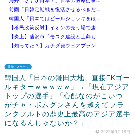
海外「さすが日本！」日本の医療従事...
前園「日韓定期戦を復活させるべきだ...
韓国人「日本ではビールジョッキをほ...
【移民政策反対】イオンの売り場で唐...
【炎上】藤沢市「モスク建設と土葬も...
【知ってた？】カナダ発ウェアブラン...
芸能・スポーツ
韓国人「日本の鎌田大地、直接FKゴー
Powered by livedoor 相互RSS
ルキターｗｗｗｗｗ」→「現在アジア
トップの選手」「心配なのがこいつ
がチャ・ボムグンさんを越えてフラ
ンクフルトの歴史上最高のアジア選手
になるんじゃないか？」
2022年9月18日