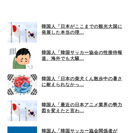
韓国人「日本がここまでの観光大国に
発展した本当の理...
韓国人「韓国サッカー協会の性接待報
道、海外でも大騒...
韓国人「日本の柴犬くん散歩中の暑さ
に耐えられなかっ...
韓国人「最近の日本アニメ業界の勢力
図を変えたと言わ...
韓国人「韓国サッカー協会関係者が