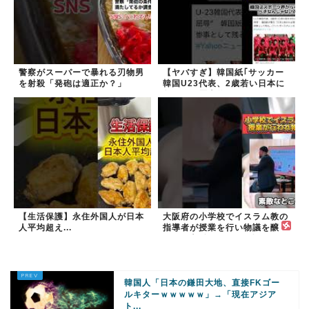
警察がスーパーで暴れる刃物男
【ヤバすぎ】韓国紙｢サッカー
を射殺「発砲は適正か？」
韓国U23代表、2歳若い日本に
負けると歴史的屈辱｣
【生活保護】永住外国人が日本
大阪府の小学校でイスラム教の
人平均超え...
指導者が授業を行い物議を醸
す！ #大阪 #イスラム教 #モス
ク
韓国人「日本の鎌田大地、直接FKゴー
ルキターｗｗｗｗｗ」→「現在アジア
ト...