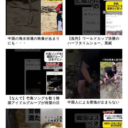
中国の海水浴場の映像があまり
【批判】ワールドカップ決勝の
にも・・・
ハーフタイムショー、英紙
｢BTSが出てきて悪夢かと思っ
た｣
【なんで】竹島ソングを歌う韓
中国人による密漁が止まらない
国アイドルグループが待望の日
本デビュー