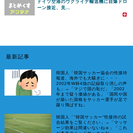
ドイツ空港のウクライナ輸送機に自爆ドロ
ーン接近、見...
最新記事
韓国人「韓国サッカー協会の性接待
報道、海外でも大騒ぎに・・・
2002年W杯4強の記録取り消しの声
も」→「マジで国の恥だ」「2002
年まで疑う価値がある」「国民や国
が築いた国格をサッカー選手が足で
蹴り飛ばすね」
韓国人「“韓国サッカー”性接待の試
合結果をご覧ください」→「マッサ
ージ効果は間違いないねｗ」「これ