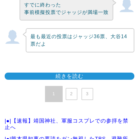
すでに終わった
事前模擬投票でジャッジが満場一致
最も最近の投票はジャッジ36票、大谷14
票だよ
続きを読む
1
2
3
|●|【速報】靖国神社、軍服コスプレでの参拝を禁
止へ
|●|熊本県知事の要請をガン無視したTBS、避難所