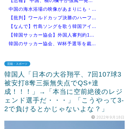
【悲報】 中国、橋の欄干が強風一発...
中国の海水浴場の映像があまりにも・...
【批判】ワールドカップ決勝のハーフ...
【なんで】竹島ソングを歌う韓国アイ...
【韓国サッカー協会】外国人審判約1...
韓国のサッカー協会、W杯予選等を裁...
芸能・スポーツ
韓国人「日本の大谷翔平、7回107球3
Powered by livedoor 相互RSS
被安打8奪三振無失点でQS+達
成！！！」→「本当に空前絶後のレジ
ェンド選手だ・・・」「こうやって3-
2で負けるとかじゃないよな？」
2022年9月18日