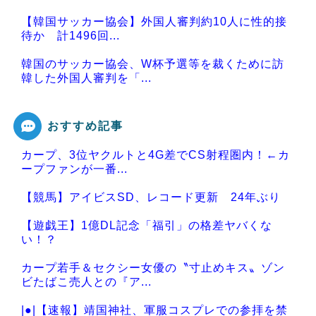
【韓国サッカー協会】外国人審判約10人に性的接
待か 計1496回...
韓国のサッカー協会、W杯予選等を裁くために訪
韓した外国人審判を「...
おすすめ記事
カープ、3位ヤクルトと4G差でCS射程圏内！←カ
Powered by livedoor 相互RSS
ープファンが一番...
【競馬】アイビスSD、レコード更新 24年ぶり
【遊戯王】1億DL記念「福引」の格差ヤバくな
い！？
カープ若手＆セクシー女優の〝寸止めキス〟ゾン
ビたばこ売人との『ア...
|●|【速報】靖国神社、軍服コスプレでの参拝を禁