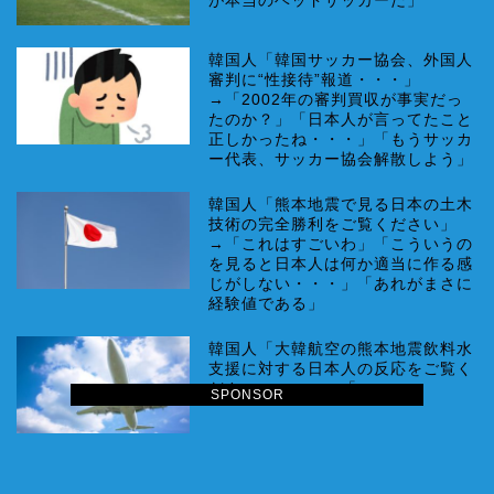
が本当のベッドサッカーだ」
韓国人「韓国サッカー協会、外国人
審判に“性接待”報道・・・」
→「2002年の審判買収が事実だっ
たのか？」「日本人が言ってたこと
正しかったね・・・」「もうサッカ
ー代表、サッカー協会解散しよう」
韓国人「熊本地震で見る日本の土木
技術の完全勝利をご覧ください」
→「これはすごいわ」「こういうの
を見ると日本人は何か適当に作る感
じがしない・・・」「あれがまさに
経験値である」
韓国人「大韓航空の熊本地震飲料水
支援に対する日本人の反応をご覧く
ださい・・・」→「」
SPONSOR