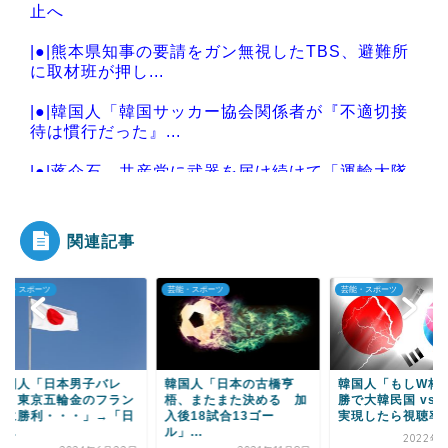
止へ
|●|熊本県知事の要請をガン無視したTBS、避難所
に取材班が押し...
|●|韓国人「韓国サッカー協会関係者が『不適切接
待は慣行だった』...
|●|蒋介石、共産党に武器を届け続けて「運輸大隊
長」と呼ばれる
関連記事
・スポーツ
芸能・スポーツ
芸能・スポーツ
Powered by livedoor 相互RSS
国人「日本男子バレ
韓国人「日本の古橋亨
韓国人「もしW杯準
、東京五輪金のフラン
梧、またまた決める 加
勝で大韓民国 vs 日
に勝利・・・」→「日
入後18試合13ゴー
実現したら視聴率は..
.
ル」...
2022年11