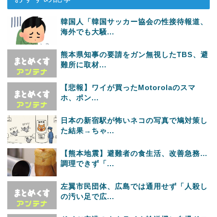
韓国人「韓国サッカー協会の性接待報道、
海外でも大騒...
熊本県知事の要請をガン無視したTBS、避
難所に取材...
【悲報】ワイが買ったMotorolaのスマ
ホ、ポン...
日本の新宿駅が怖いネコの写真で鳩対策し
た結果→ちゃ...
【熊本地震】避難者の食生活、改善急務…
調理できず「...
左翼市民団体、広島では通用せず「人殺し
の汚い足で広...