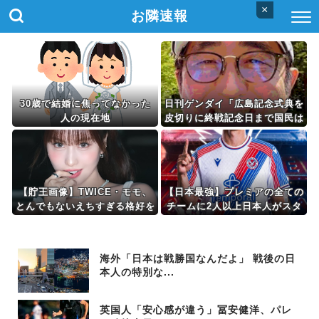
×
お隣速報
30歳で結婚に焦ってなかった
日刊ゲンダイ「広島記念式典を
人の現在地
皮切りに終戦記念日まで国民は
空々しい高市の戯言を聞かされ
るのか。戦後81年、酷暑を超
える耐え難さ」
【貯王画像】TWICE・モモ、
【日本最強】プレミアの全ての
とんでもないえちすぎる格好を
チームに2人以上日本人がスタ
するｗｗｗｗｗｗｗ
メンとるようになったら その
ときこそワールドカップ優勝を
狙える！！
海外「日本は戦勝国なんだよ」 戦後の日
本人の特別な...
英国人「安心感が違う」冨安健洋、パレ