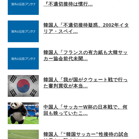
『不適切接待は慣行...
韓国人「不適切接待疑惑、2002年イタ
リア・スペイ...
韓国人「フランスの有力紙も大韓サッ
カー協会前代未聞...
韓国人「我が国がクウェート戦で行っ
た審判買収が本当...
中国人「サッカーW杯の日本戦で、何
回も映っていたこ...
韓国人「“韓国サッカー”性接待の試合