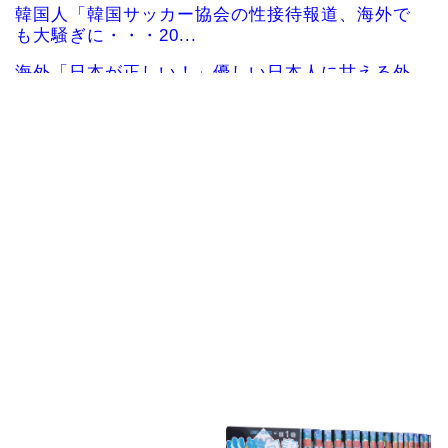
韓国人「韓国サッカー協会の性接待報道、海外で
も大騒ぎに・・・20...
海外「日本が正しい！」優しい日本人に甘える外
国人に海外が大騒ぎ
海外「”京都の鳥”は良いぞ」小規模だけどお勧め
な日本の観光名所／...
韓国人「日本の柴犬くん散歩中の暑さに耐えられ
なかった結果」
韓国人「最近の日本アニメ業界の勢力図を変えた
と言われる作品がこち...
韓国人「韓国サッカー協会関係者が『不適切接待
は慣行だった』と衝撃...