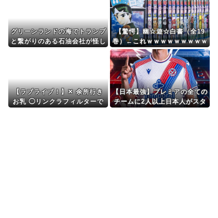
Powered by livedoor 相互RSS
グリーンランドの海でトランプ
【驚愕】幽☆遊☆白書（全19
と繋がりのある石油会社が怪し
巻）←これｗｗｗｗｗｗｗｗｗ
い動き？（海外の反応）
ｗｗｗｗｗｗｗｗ
【ラブライブ！】✕ 余所行き
【日本最強】プレミアの全ての
お乳 ◯リンクラフィルターで
チームに2人以上日本人がスタ
巨乳に見えていただけ【蓮ノ
メンとるようになったら その
空】
ときこそワールドカップ優勝を
狙える！！