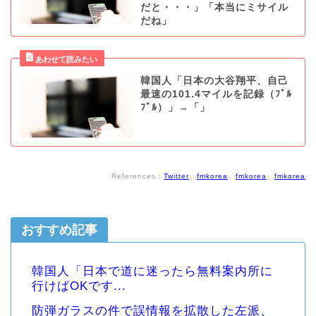
だと・・・」「本当にミサイル
だね」
韓国人「日本の大谷翔平、自己
最速の101.4マイルを記録（ﾌﾞﾙ
ﾌﾞﾙ）」→「」
References：
Twitter
、
fmkorea
、
fmkorea
、
fmkorea
おすすめ記事
韓国人「日本で道に迷ったら無料案内所に
行けばOKです...
防弾ガラスの件で誤情報を拡散した左派、