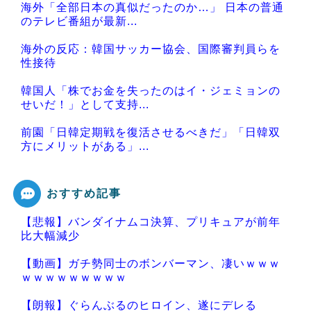
海外「全部日本の真似だったのか…」 日本の普通
のテレビ番組が最新...
海外の反応：韓国サッカー協会、国際審判員らを
性接待
韓国人「株でお金を失ったのはイ・ジェミョンの
せいだ！」として支持...
前園「日韓定期戦を復活させるべきだ」「日韓双
方にメリットがある」...
おすすめ記事
【悲報】バンダイナムコ決算、プリキュアが前年
Powered by livedoor 相互RSS
比大幅減少
【動画】ガチ勢同士のボンバーマン、凄いｗｗｗ
ｗｗｗｗｗｗｗｗｗ
【朗報】ぐらんぶるのヒロイン、遂にデレる