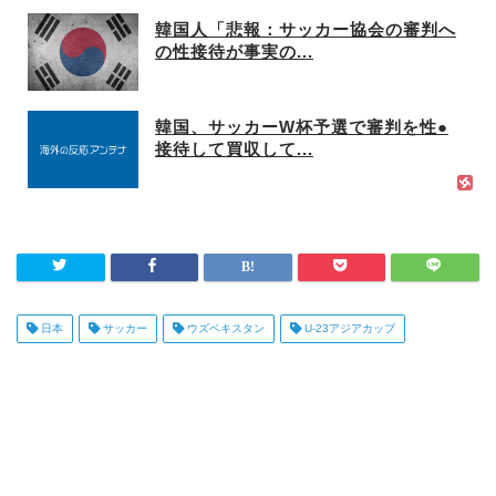
韓国人「悲報：サッカー協会の審判へ
の性接待が事実の...
韓国、サッカーW杯予選で審判を性●
接待して買収して...
日本
サッカー
ウズベキスタン
U-23アジアカップ