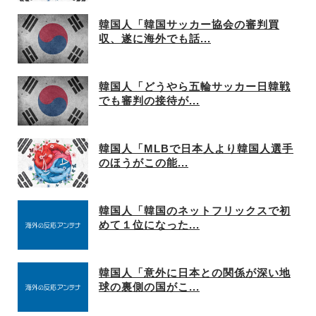
韓国人「韓国サッカー協会の審判買
収、遂に海外でも話...
韓国人「どうやら五輪サッカー日韓戦
でも審判の接待が...
韓国人「MLBで日本人より韓国人選手
のほうがこの能...
韓国人「韓国のネットフリックスで初
めて１位になった...
韓国人「意外に日本との関係が深い地
球の裏側の国がこ...