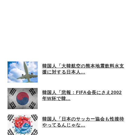
韓国人「大韓航空の熊本地震飲料水支
援に対する日本人...
韓国人「悲報：FIFA会長にさえ2002
年W杯で韓...
韓国人「日本のサッカー協会も性接待
やってるんじゃな...