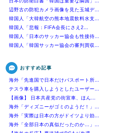
日本の防衛白書「韓国は重要な隣国」...
辺野古の防犯カメラ画像を見た玉城デ...
韓国人「大韓航空の熊本地震飲料水支...
韓国人「悲報：FIFA会長にさえ2...
韓国人「日本のサッカー協会も性接待...
韓国人「韓国サッカー協会の審判買収...
韓国人「今海外で韓国2002W杯ベ...
おすすめ記事
海外「先進国で日本だけパスポート所...
Powered by livedoor 相互RSS
テスラ車を購入しようとしたユーザー...
【画像】 日本共産党の街宣車、ほん...
海外「ディズニーがゴミのようだ！」...
海外「実際は日本の方がドイツより効...
海外「全部日本の真似だったのか…」...