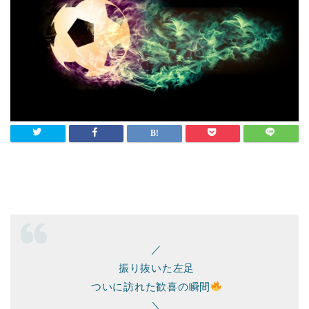
／
振り抜いた左足
ついに訪れた歓喜の瞬間
＼