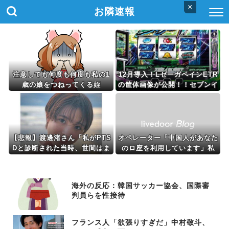
×
お隣速報
注意しても何度も何度も私の1
12月導入！LゼーガペインETR
歳の娘をつねってくる姪
の筐体画像が公開！！セブンイ
ンパクトは搭載されてるっぽ
い！
【悲報】渡邊渚さん「私がPTS
オペレーター「中国人があなた
Dと診断された当時、世間はま
のロ座を利用しています」私
だPTSDという言葉は浸透され
「そんなはずない！」→Amaz
ていませんでした」
onで買い物をした後、とんで
もない事態に…
海外の反応：韓国サッカー協会、国際審
判員らを性接待
フランス人「欲張りすぎだ」中村敬斗、