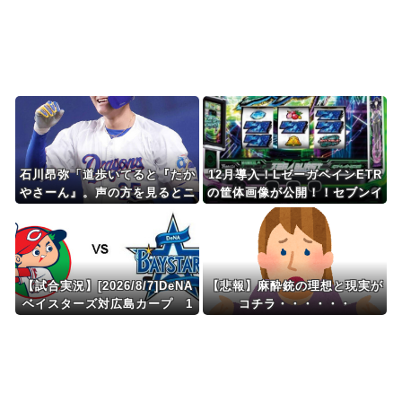
ぎる、何故なのか」
Powered by livedoor 相互RSS
石川昂弥「道歩いてると『たか
12月導入！LゼーガペインETR
やさーん』。声の方を見るとニ
の筐体画像が公開！！セブンイ
コニコのサノーが車の窓を開け
ンパクトは搭載されてるっぽ
手を振ってた
い！
【試合実況】[2026/8/7]DeNA
【悲報】麻酔銃の理想と現実が
ベイスターズ対広島カープ 1
コチラ・・・・・・
8:00〜