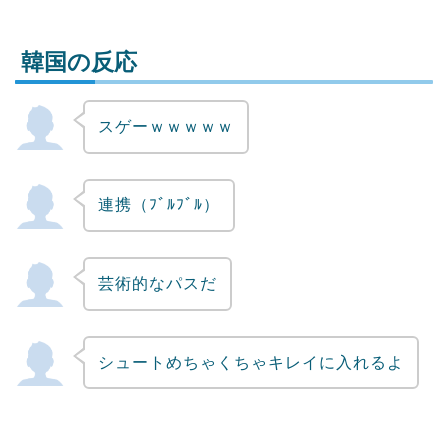
韓国の反応
スゲーｗｗｗｗｗ
Powered by livedoor 相互RSS
連携（ﾌﾞﾙﾌﾞﾙ）
芸術的なパスだ
シュートめちゃくちゃキレイに入れるよ