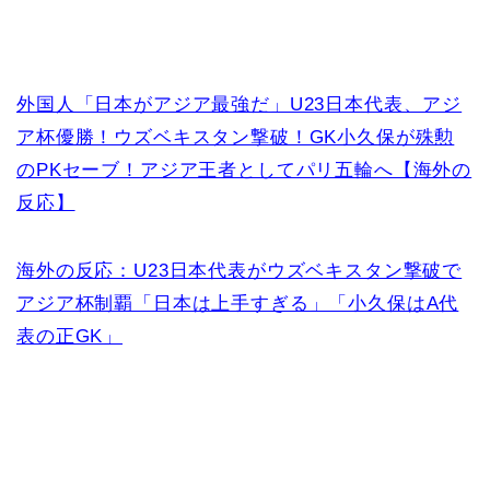
外国人「日本がアジア最強だ」U23日本代表、アジ
ア杯優勝！ウズベキスタン撃破！GK小久保が殊勲
のPKセーブ！アジア王者としてパリ五輪へ【海外の
反応】
海外の反応：U23日本代表がウズベキスタン撃破で
アジア杯制覇「日本は上手すぎる」「小久保はA代
表の正GK」