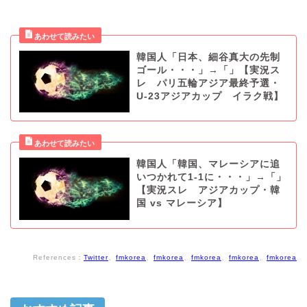
韓国人「日本、細谷真大の先制
ゴール・・・」→「」【実況ス
レ パリ五輪アジア最終予選・
U-23アジアカップ イラク戦】
韓国人「韓国、マレーシアに追
いつかれて1-1に・・・」→「」
【実況スレ アジアカップ・韓
国 vs マレーシア】
References：
Twitter
、
fmkorea
、
fmkorea
、
fmkorea
、
fmkorea
、
fmkorea