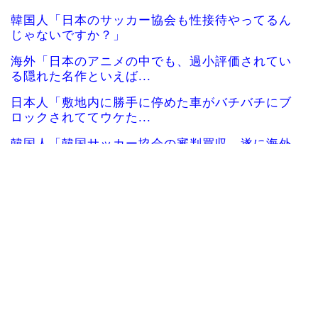
韓国人「日本のサッカー協会も性接待やってるん
じゃないですか？」
海外「日本のアニメの中でも、過小評価されてい
る隠れた名作といえば...
日本人「敷地内に勝手に停めた車がバチバチにブ
ロックされててウケた...
韓国人「韓国サッカー協会の審判買収、遂に海外
でも話題に…」→「2...
韓国人「今海外で韓国2002W杯ベスト4も怪しい
と言われてるよ！...
海外の反応：韓国サッカー協会、国際審判員らを
性接待
海外の反応：熊本の病院で手術中に熊本地震が発
生、大揺れの中でも患...
海外「先進国で日本だけパスポート所有率が低す