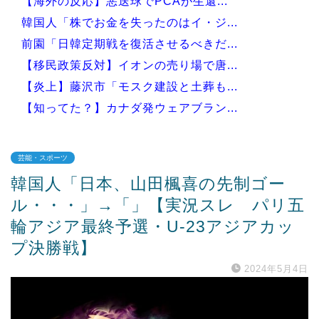
【海外の反応】悪送球でPCAが生還...
韓国人「株でお金を失ったのはイ・ジ...
前園「日韓定期戦を復活させるべきだ...
【移民政策反対】イオンの売り場で唐...
【炎上】藤沢市「モスク建設と土葬も...
【知ってた？】カナダ発ウェアブラン...
芸能・スポーツ
韓国人「日本、山田楓喜の先制ゴー
Powered by livedoor 相互RSS
ル・・・」→「」【実況スレ パリ五
輪アジア最終予選・U-23アジアカッ
プ決勝戦】
2024年5月4日