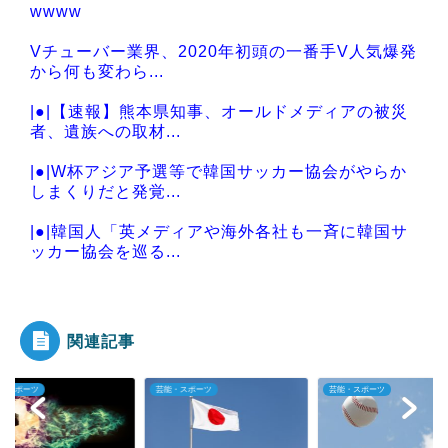
wwww
Vチューバー業界、2020年初頭の一番手V人気爆発
から何も変わら...
|●|【速報】熊本県知事、オールドメディアの被災
者、遺族への取材...
|●|W杯アジア予選等で韓国サッカー協会がやらか
しまくりだと発覚...
|●|韓国人「英メディアや海外各社も一斉に韓国サ
ッカー協会を巡る...
|●|韓国人「北米市場で売れまくりトヨタに続き日
本のホンダやスズ...
関連記事
・スポーツ
芸能・スポーツ
芸能・スポーツ
Powered by livedoor 相互RSS