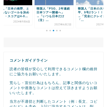
国人「日本の南野、と
韓国人「PSG、2年連続
韓国人「日本の大谷
でもないゴールを決め
日本ツアー開催へ」
平、9号2ラン！！！
・・スコアは4-0...
→「いつも日本だけ
→「完全にクレイジ
（泣）...
「...
2024年9月6日
2023年6月2日
2021年5
コメントガイドライン
読者の皆様が安心して利用できるコメント欄の維持
にご協力をお願いいたします。
荒らし・宣伝行為はもちろん、記事と関係のないコ
メントや過激なコメントは控えて頂きますようお願
いいたします。
当方が不適切と判断したコメント（例：長文、コピ
ペなど）も含め、上記に該当するコメントは、削