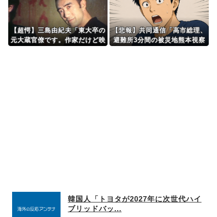
【超愕】三島由紀夫「東大卒の
【悲報】共同通信「高市総理、
元大蔵官僚です。作家だけど映
避難所3分間の被災地熊本視察
画出たり写真集出しました。腹
動画に批判！」 → 内閣報道官
切って死にました」←こいつ
「避難所視察は51分間！大変
な状況の中で、1時間近く受け
入れていただき、感謝！」
韓国人「トヨタが2027年に次世代ハイ
ブリッドバッ...