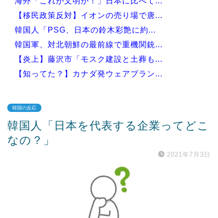
海外「これが文明か！」日本に比べて...
【移民政策反対】イオンの売り場で唐...
韓国人「PSG、日本の鈴木彩艶に約...
韓国軍、対北朝鮮の最前線で重機関銃...
【炎上】藤沢市「モスク建設と土葬も...
【知ってた？】カナダ発ウェアブラン...
韓国の反応
韓国人「日本を代表する企業ってどこ
Powered by livedoor 相互RSS
なの？」
2021年7月3日