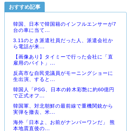
おすすめ記事
韓国、日本で韓国籍のインフルエンサーが7
台の車に当て...
3.11のとき派遣社員だった人、派遣会社か
ら電話が来...
【画像あり】タイミーで行った会社に「直
雇用のバイト」...
反高市な自民党議員がモーニングショーに
生出演、すると...
韓国人「PSG、日本の鈴木彩艶に約60億円
で正式オフ...
韓国軍、対北朝鮮の最前線で重機関銃から
実弾を撤去、米...
海外「日本よ、お前がナンバーワンだ」 熊
本地震直後の...