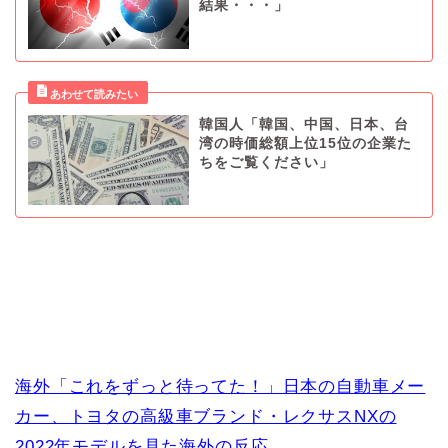
結果・・・」
韓国人「韓国、中国、日本、台
湾の時価総額上位15位の企業た
ちをご覧ください」
海外「これをずっと待ってた！」日本の自動車メー
カー、トヨタの高級車ブランド・レクサスNXの
2022年モデルを見た海外の反応