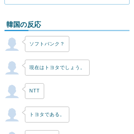
韓国の反応
ソフトバンク？
Powered by livedoor 相互RSS
現在はトヨタでしょう。
NTT
トヨタである。