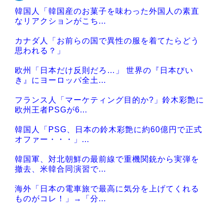
韓国人「韓国産のお菓子を味わった外国人の素直
Powered by livedoor 相互RSS
なリアクションがこち...
カナダ人「お前らの国で異性の服を着てたらどう
思われる？」
欧州「日本だけ反則だろ…」 世界の『日本びい
き』にヨーロッパ全土...
フランス人「マーケティング目的か?」鈴木彩艶に
欧州王者PSGが6...
韓国人「PSG、日本の鈴木彩艶に約60億円で正式
オファー・・・」...
韓国軍、対北朝鮮の最前線で重機関銃から実弾を
撤去、米韓合同演習で...
海外「日本の電車旅で最高に気分を上げてくれる
ものがコレ！」→「分...