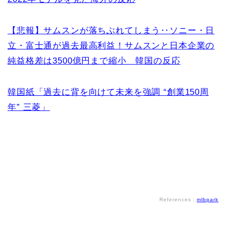
【悲報】サムスンが落ちぶれてしまう‥ソニー・日
立・富士通が過去最高利益！サムスンと日本企業の
純益格差は3500億円まで縮小 韓国の反応
韓国紙「過去に背を向けて未来を強調 “創業150周
年” 三菱」
References：
mlbpark