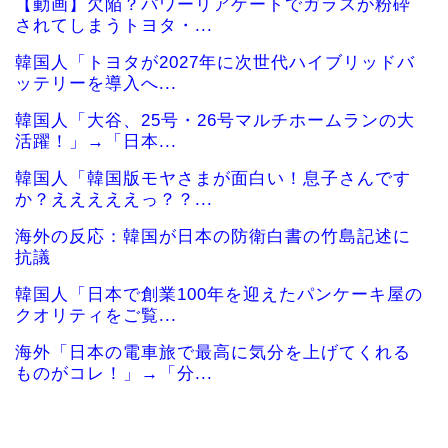
【動画】欠陥？パワーリアゲートでガラスが粉砕
されてしまうトヨタ・...
韓国人「トヨタが2027年に次世代ハイブリッドバ
ッテリーを導入へ...
韓国人「大谷、25号・26号マルチホームランの大
活躍！」→「日本...
韓国人「韓国版モヤさまが面白い！息子さんです
か？えええええっ？？...
海外の反応：韓国が日本の防衛白書の竹島記述に
抗議
韓国人「日本で創業100年を迎えたパンケーキ屋の
クオリティをご覧...
海外「日本の電車旅で最高に気分を上げてくれる
ものがコレ！」→「分...
【海外の反応】「日本人なら誰が好き？」外国人
が選んだ人物が予想外...