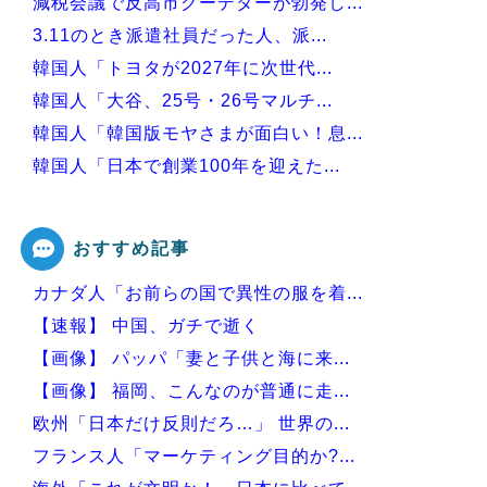
減税会議で反高市クーデターが勃発し...
3.11のとき派遣社員だった人、派...
韓国人「トヨタが2027年に次世代...
韓国人「大谷、25号・26号マルチ...
韓国人「韓国版モヤさまが面白い！息...
韓国人「日本で創業100年を迎えた...
韓国人「本日チームをサヨナラ負けさ...
おすすめ記事
カナダ人「お前らの国で異性の服を着...
Powered by livedoor 相互RSS
【速報】 中国、ガチで逝く
【画像】 パッパ「妻と子供と海に来...
【画像】 福岡、こんなのが普通に走...
欧州「日本だけ反則だろ…」 世界の...
フランス人「マーケティング目的か?...