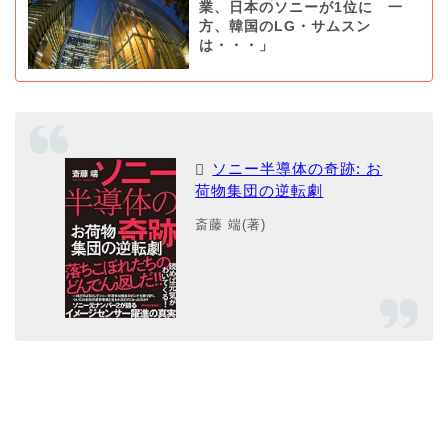
業、日本のソニーが1位に 一
方、韓国のLG・サムスン
は・・・」
ソニー半導体の奇跡: お
荷物集団の逆転劇
斎藤 端(著)