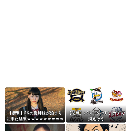
海外「全部日本の真似だったのか…」 日本の普通
のテレビ番組が最新...
韓国人「本日チームをサヨナラ負けさせたイ・ジ
ョンフの守備、ガチで...
海外「日本旅行で捺してきたスタンプをクッショ
ンカバーにしてみた！...
Powered by livedoor 相互RSS
【衝撃】JKの従姉妹が泊まり
【悲報】パリーグの灯、ガチで
に来た結果ｗｗｗｗｗｗｗｗｗ
消えそう
ｗｗｗｗｗｗ