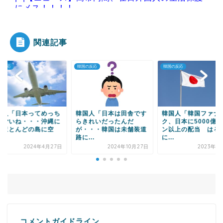
にメス！！！！
関連記事
Powered by livedoor 相互RSS
の反応
韓国の反応
韓国の反応
国人「日本ってめっち
韓国人「日本は田舎です
韓国人「韓国ファナ
すごいね・・・沖縄に
らきれいだったんだ
ク、日本に5000億
るほとんどの島に空
が・・・韓国は未舗装道
ン以上の配当 はる
.
路に...
に...
2024年4月27日
2024年10月27日
2023年4
コメントガイドライン