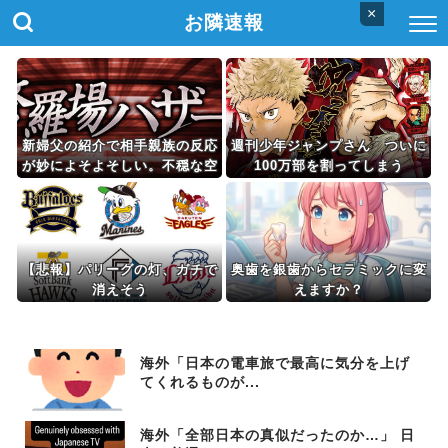
×
お隣速報
新婦父の紹介で相手親族の反応
週刊少年ジャンプさん ついに
が妙によそよそしい。不穏な空
100万部を割ってしまう
気のまま始まった結婚式で、ま
さかの事実が明らかに…
【悲報】パリーグの灯、ガチで
奥歯を銀歯からセラミックに変
消えそう
えますか？
海外「日本の電車旅で最高に気分を上げ
てくれるものが...
海外「全部日本の真似だったのか…」 日