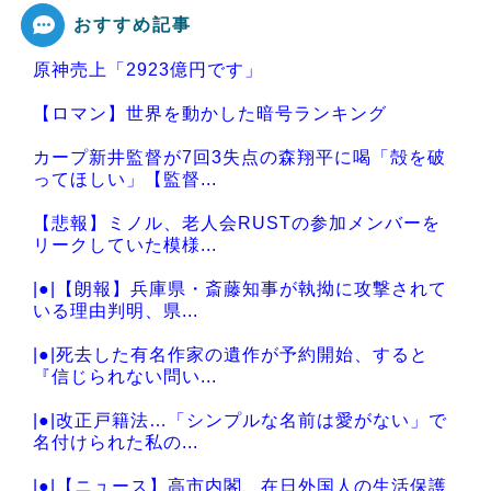
おすすめ記事
原神売上「2923億円です」
Powered by livedoor 相互RSS
【ロマン】世界を動かした暗号ランキング
カープ新井監督が7回3失点の森翔平に喝「殻を破
ってほしい」【監督...
【悲報】ミノル、老人会RUSTの参加メンバーを
リークしていた模様...
|●|【朗報】兵庫県・斎藤知事が執拗に攻撃されて
いる理由判明、県...
|●|死去した有名作家の遺作が予約開始、すると
『信じられない問い...
|●|改正戸籍法…「シンプルな名前は愛がない」で
名付けられた私の...
|●|【ニュース】高市内閣、在日外国人の生活保護