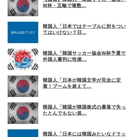
W杯・五輪で複数...
韓国人「日本ではテーブルに肘をつい
てはいけない？日...
韓国人「韓国サッカー協会W杯予選で
外国人審判に性接...
韓国人「日本が韓国文学が完全に定
着！ブームを超えて...
韓国人「韓国が韓国株式の暴落で失っ
たとんでもない規...
韓国人「日本には韓国みたいなドラッ