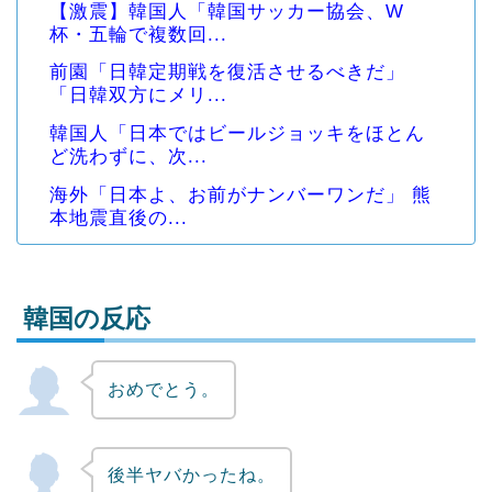
【激震】韓国人「韓国サッカー協会、W
杯・五輪で複数回...
前園「日韓定期戦を復活させるべきだ」
「日韓双方にメリ...
韓国人「日本ではビールジョッキをほとん
ど洗わずに、次...
海外「日本よ、お前がナンバーワンだ」 熊
本地震直後の...
韓国の反応
おめでとう。
Powered by livedoor 相互RSS
後半ヤバかったね。