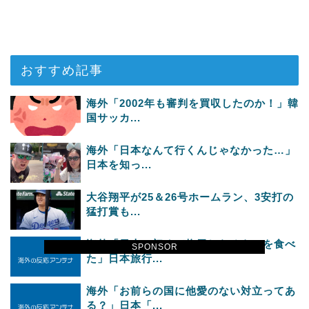
おすすめ記事
海外「2002年も審判を買収したのか！」韓
国サッカ...
海外「日本なんて行くんじゃなかった…」
日本を知っ...
大谷翔平が25＆26号ホームラン、3安打の
猛打賞も...
海外「日本で初めて梅干しなるものを食べ
SPONSOR
た」日本旅行...
海外「お前らの国に他愛のない対立ってあ
る？」日本「...