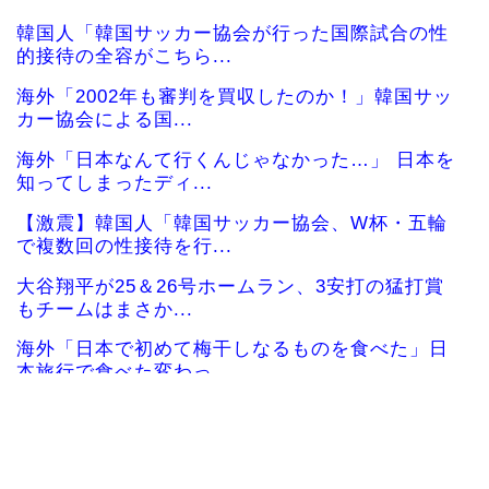
韓国人「韓国サッカー協会が行った国際試合の性
的接待の全容がこちら...
海外「2002年も審判を買収したのか！」韓国サッ
カー協会による国...
海外「日本なんて行くんじゃなかった…」 日本を
知ってしまったディ...
【激震】韓国人「韓国サッカー協会、W杯・五輪
で複数回の性接待を行...
大谷翔平が25＆26号ホームラン、3安打の猛打賞
もチームはまさか...
海外「日本で初めて梅干しなるものを食べた」日
本旅行で食べた変わっ...
韓国人「日本ではテーブルに肘をついてはいけな
い？日本の食事マナー...
海外「お前らの国に他愛のない対立ってある？」