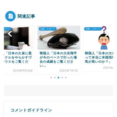
|●|【速報】日本の地震被害に支援したのに「韓国
産の水は水洗トイ...
関連記事
・スポーツ
芸能・スポーツ
芸能・スポーツ
Powered by livedoor 相互RSS
国人「日本の久保に悪
韓国人「日本の大谷翔平
韓国人「日本の大谷
タックルをやらかすヴ
が今のペースで行った場
って本当に米国現地
ニシウスをご覧くだ
合の成績をご覧くださ
気が高いのか？」
.
い...
2021年6
2024年9月16日
2022年7月1日
コメントガイドライン