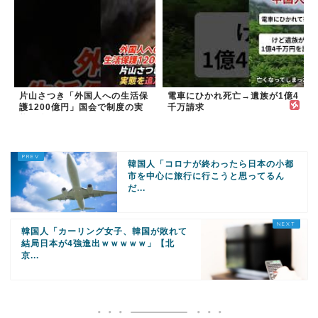
片山さつき「外国人への生活保
電車にひかれ死亡→遺族が1億4
護1200億円」国会で制度の実
千万請求
態を追及
韓国人「コロナが終わったら日本の小都
市を中心に旅行に行こうと思ってるん
だ...
韓国人「カーリング女子、韓国が敗れて
結局日本が4強進出ｗｗｗｗｗ」【北
京...