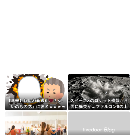
日本「エスカレーター...
韓国人「韓国サッカー協会W杯予選で外国人審判
に性接待したことが発...
韓国人「日本が韓国文学が完全に定着！ブームを
超えて一つのジャンル...
Powered by livedoor 相互RSS
【速報】れいわ新選組、さん、
スペースXのロケット残骸、月
「いのちの党」に改名ｗｗｗｗ
面に衝突か…ファルコン9の上
段！