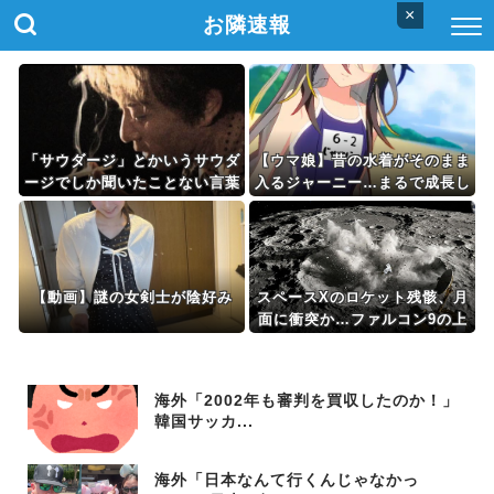
×
お隣速報
「サウダージ」とかいうサウダ
【ウマ娘】昔の水着がそのまま
ージでしか聞いたことない言葉
入るジャーニー…まるで成長し
ｗｗｗｗｗｗｗｗ
ていない！？
【動画】謎の女剣士が陰好み
スペースXのロケット残骸、月
面に衝突か…ファルコン9の上
段！
海外「2002年も審判を買収したのか！」
韓国サッカ...
海外「日本なんて行くんじゃなかっ