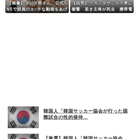
【画像】ダンス部さん、公式S
【凶気】ウガンダサッカー界に
NSで部員のエ○チな動画をあげ
衝撃 若き主将が死去 携帯電
てしまった結果ｗｗｗｗｗｗ
話強盗に抵抗した末に石で滅多
打ち…
韓国人「韓国サッカー協会が行った国
際試合の性的接待...
【激震】韓国人「韓国サッカー協会、