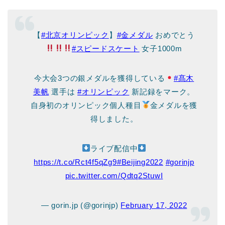
【
#北京オリンピック
】
#金メダル
おめでとう
#スピードスケート
女子1000m
今大会3つの銀メダルを獲得している
#髙木
美帆
選手は
#オリンピック
新記録をマーク。
自身初のオリンピック個人種目
金メダルを獲
得しました。
ライブ配信中
https://t.co/Rct4f5qZg9
#Beijing2022
#gorinjp
pic.twitter.com/Qdtq2StuwI
— gorin.jp (@gorinjp)
February 17, 2022