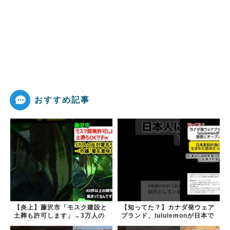
おすすめ記事
【炎上】藤沢市「モスク建設と
【知ってた？】カナダ発ウェア
土葬も許可します」→3万人の
ブランド、lululemonが日本で
反対署名も却下
オープン→店名は日本差別から