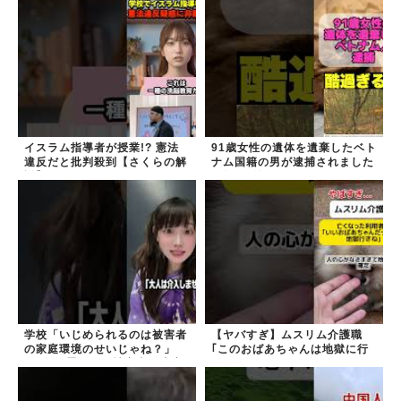
できた？
イスラム指導者が授業!? 憲法
91歳女性の遺体を遺棄したベト
違反だと批判殺到【さくらの解
ナム国籍の男が逮捕されました
説】
#移民 #外国人
学校「いじめられるのは被害者
【ヤバすぎ】ムスリム介護職
の家庭環境のせいじゃね？」
｢このおばあちゃんは地獄に行
→2年放置いじめ被害者が適応
く｣
障害に...未だに加...