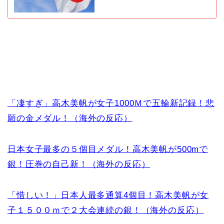
「凄すぎ」高木美帆が女子1000Ｍで五輪新記録！悲
願の金メダル！（海外の反応）
日本女子最多の５個目メダル！高木美帆が500mで
銀！圧巻の自己新！（海外の反応）
「惜しい！」日本人最多通算4個目！高木美帆が女
子１５００ｍで２大会連続の銀！（海外の反応）