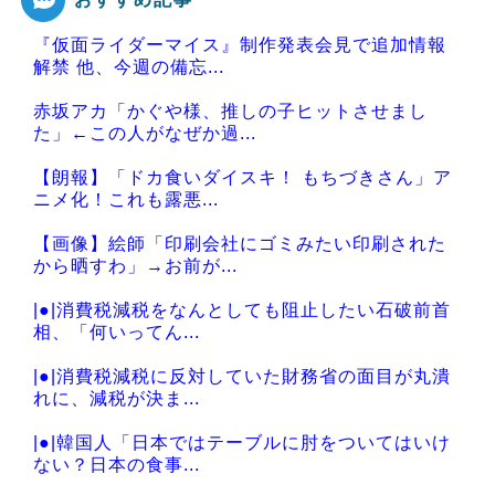
『仮面ライダーマイス』制作発表会見で追加情報
Powered by livedoor 相互RSS
解禁 他、今週の備忘...
赤坂アカ「かぐや様、推しの子ヒットさせまし
た」←この人がなぜか過...
【朗報】「ドカ食いダイスキ！ もちづきさん」ア
ニメ化！これも露悪...
【画像】絵師「印刷会社にゴミみたい印刷された
から晒すわ」→お前が...
|●|消費税減税をなんとしても阻止したい石破前首
相、「何いってん...
|●|消費税減税に反対していた財務省の面目が丸潰
れに、減税が決ま...
|●|韓国人「日本ではテーブルに肘をついてはいけ
ない？日本の食事...