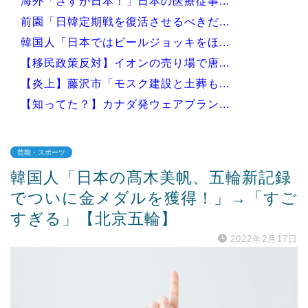
海外「さすが日本！」日本の医療従事...
前園「日韓定期戦を復活させるべきだ...
韓国人「日本ではビールジョッキをほ...
【移民政策反対】イオンの売り場で唐...
【炎上】藤沢市「モスク建設と土葬も...
【知ってた？】カナダ発ウェアブラン...
芸能・スポーツ
韓国人「日本の髙木美帆、五輪新記録
Powered by livedoor 相互RSS
でついに金メダルを獲得！」→「すご
すぎる」【北京五輪】
2022年2月17日