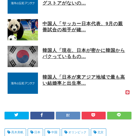
グストアがないの...
中国人「サッカー日本代表、9月の親
善試合の相手が確...
韓国人「現在、日本が密かに韓国から
パクっているもの...
韓国人「日本が東アジア地域で最も高
い結婚率と出生率...
髙木美帆
日本
中国
オリンピック
北京