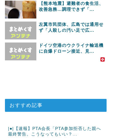
【熊本地震】避難者の食生活、
改善急務…調理できず「...
左翼市民団体、広島では通用せ
ず「人殺しの汚い足で広...
ドイツ空港のウクライナ輸送機
に自爆ドローン接近、見...
おすすめ記事
|●|【速報】PTA会長「PTA参加拒否した親へ
最終警告。こうなってもいい？...