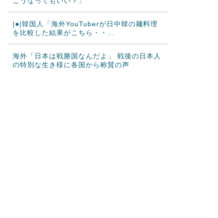
こうなってもいい？」
|●|韓国人「海外YouTuberが日中韓の麺料理
を比較した結果がこちら・・...
海外「日本は戦勝国なんだよ」 戦後の日本人
の特別な生き様に各国から称賛の声
韓国人「日本がここまでの観光大国に発展し
た本当の理由がこちら…」→「昔から日...
韓国人「韓国サッカー協会の性接待報道、海
外でも大騒ぎに・・・2002年W杯4...
海外「日本が正しい！」優しい日本人に甘え
る外国人に海外が大騒ぎ
海外「”京都の鳥”は良いぞ」小規模だけどお
勧めな日本の観光名所／お店に対する...
韓国人「日本の柴犬くん散歩中の暑さに耐え