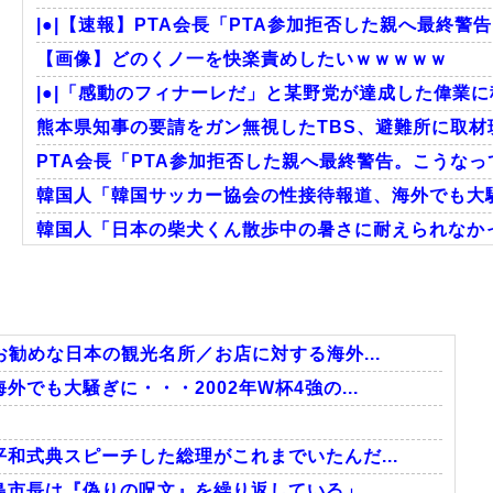
|●|【速報】PTA会長「PTA参加拒否した親へ最終警
【画像】どのくノ一を快楽責めしたいｗｗｗｗｗ
|●|「感動のフィナーレだ」と某野党が達成した偉業に
熊本県知事の要請をガン無視したTBS、避難所に取材班
PTA会長「PTA参加拒否した親へ最終警告。こうな
韓国人「韓国サッカー協会の性接待報道、海外でも大騒ぎ
韓国人「日本の柴犬くん散歩中の暑さに耐えられなか
韓国人「韓国サッカー協会関係者が『不適切接待は慣行
海外「日本のこの場所は現実とは思えないレベルで美し
韓国人「我が国がクウェート戦で行った審判買収が本当
勧めな日本の観光名所／お店に対する海外...
でも大騒ぎに・・・2002年W杯4強の...
Powered by livedoor 相互RSS
和式典スピーチした総理がこれまでいたんだ...
島市長は『偽りの呪文』を繰り返している」