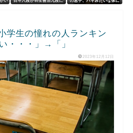
汗かい
日斗六段が羽生善治九段に
の息子、バキみたいな体に
勝利 羽生九段は連敗スタ
なるｗｗｗｗ
ートに
の小学生の憧れの人ランキン
さい・・・」→「」
2023年12月12日