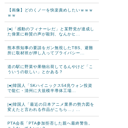
【画像】どのくノ一を快楽責めしたいｗｗｗ
ｗｗ
|●|「感動のフィナーレだ」と某野党が達成し
た偉業に称賛の声が殺到、なんかヒ...
熊本県知事の要請をガン無視したTBS、避難
所に取材班が押し入ってプライバシー...
道の駅に野菜や果物出荷してるんやけど「こ
ういうの欲しい」とかある？
|●|韓国人「SKハイニックス54兆ウォン投資
で龍仁・清州に大規模半導体工場...
|●|韓国人「最近の日本アニメ業界の勢力図を
変えたと言われる作品がこちら…」...
PTA会長「PTA参加拒否した親へ最終警告。