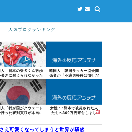
人気ブログランキング
国人「日本の柴犬くん散歩
韓国人「韓国サッカー協会関
の暑さに耐えられなかった
係者が『不適切接待は慣行だ
結果」
った』と衝撃...
国人「我が国がクウェート
女性：“熊本で被災された人
で行った審判買収が本当に
たちへ300万円寄付しまし
深刻である理...
た” Twi...
嘩さえ可愛くなってしまうと世界が騒然