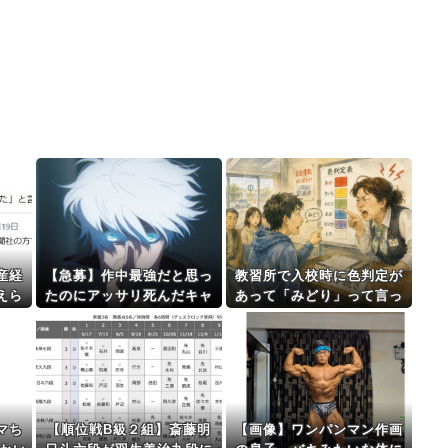
産経
【急募】作中最強だと思っ
教習所で入校時に色判定が
えら
たのにアッサリ死んだキャ
あって「みどり」って言っ
表
ラ←誰そうぞうした？
たらババアに 「常識的に考
えて青でしょ」ってキレら
れたわ
マち
【順位戦B級２組】斎藤明
【画像】ワンパンマン作画