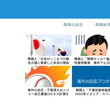
韓国の反応
韓国経
韓国人「日本がここまでの観
韓国人「韓国サッカー協
光大国に発展した本当の理由
性接待報道、海外でも大
がこちら…」...
に・・・20...
海外の反応：千賀滉大がメジ
韓国人「不適切接待疑
ャー自己最速161キロ計測す
2002年イタリア・スペ
るなど2戦...
戦で『韓国に...