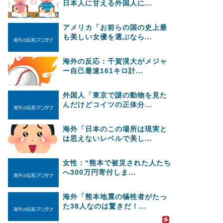
日本人に甘える外国人に...
アメリカ「お前らの国の史上最
も美しい女優を選ぶなら...
海外の反応：千賀滉大がメジャ
ー自己最速161キロ計...
外国人「東京で謎の動物を見た
んだけどコイツの正体分...
海外「日本のこの場所は現実と
は思えないレベルで美し...
女性：“熊本で被災された人たち
へ300万円寄付しま...
海外「熊本地震の犠牲者がたっ
た38人なのは驚きだ！...