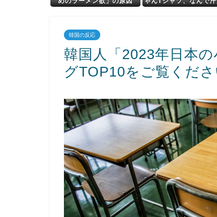
めのラーメン欲」の原因
ゃんTシャツ、なんで
は？ 脳の錯覚と真実
てるんです？
韓国の反応
韓国人「2023年日本
グTOP10をご覧くだ