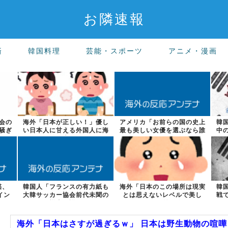
お隣速報
済
韓国料理
芸能・スポーツ
アニメ・漫画
会の
海外「日本が正しい！」優し
アメリカ「お前らの国の史上
韓
騒ぎ
い日本人に甘える外国人に海
最も美しい女優を選ぶなら誰
中
外が大騒ぎ
になる？」
惑、
韓国人「フランスの有力紙も
海外「日本のこの場所は現実
韓
イン
大韓サッカー協会前代未聞の
とは思えないレベルで美し
戦
不祥事を詳細...
い…！」外国人...
海外「日本はさすが過ぎるｗ」 日本は野生動物の喧