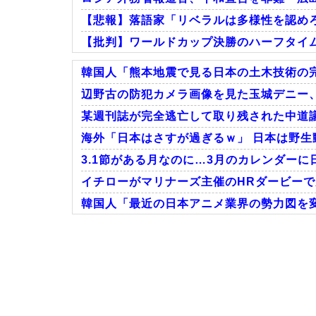
【悲報】落語家「リベラルは多様性を認めろ
【批判】ワールドカップ決勝のハーフタイムシ
韓国人「熊本地震で見る日本の土木技術の完
辺野古の防犯カメラ画像を見た玉城デニー、
某週刊誌が完全逃亡して取り残された中道議
Powered by livedoor 相互RSS
海外「日本はさすが過ぎるｗ」 日本は野生
3.1節がある月なのに…3月のカレンダーに
イチローがマリナーズ主催のHRダービーで見
韓国人「最近の日本アニメ業界の勢力図を変
Powered by livedoor 相互RSS