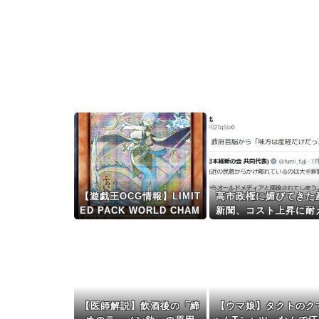
【遊戯王OCG情報】LIMIT
高市政権に媚びてきた
ED PACK WORLD CHAM
新聞、コスト上昇に耐
PIONSHIP 2026収録『星
れず東北6県撤退を発
辰砲手ファイメナ』実物画
像
【医師解説】飲酒後の「締
【ウマ娘】タクトのク