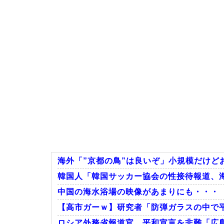
海外「”京都の鳥”は良いぞ」小規模だけどお
韓国人「韓国サッカー協会の性接待報道、海外
中国の海水浴場の映像があまりにも・・・
【高市ガーｗ】研究者「防弾ガラスの中で平
ロシア外務省報道官、平和宣言を非難「広