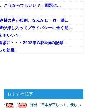
告。こうなってもいい？」問題に...
称賛の声が殺到、なんかヒーロー番...
が押し入ってプライバシーに全く配...
ってもいい？」
に・・・2002年W杯4強の記録...
った結果」
だった』と衝撃発言！日韓ワールドカ...
い…！」外国人が感動する日本の景色...
に深刻である理由がこちら…」→「こ...
おすすめ記事
海外「日本が正しい！」優しい