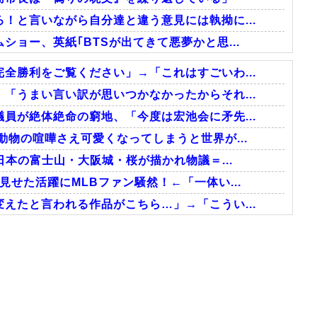
！と言いながら自分達と違う意見には執拗に...
ョー、英紙｢BTSが出てきて悪夢かと思...
全勝利をご覧ください」→「これはすごいわ...
「うまい言い訳が思いつかなかったからそれ...
員が絶体絶命の窮地、「今度は宏池会に矛先...
動物の喧嘩さえ可愛くなってしまうと世界が...
日本の富士山・大阪城・桜が描かれ物議＝...
せた活躍にMLBファン騒然！←「一体い...
えたと言われる作品がこちら…」→「こうい...