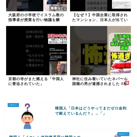
大阪府の小学校でイスラム教の
【なぜ？】中国企業に取得され
指導者が授業を行い物議を醸
たマンション、日本人が出てい
す！ #大阪 #イスラム教 #モス
きネパール人で埋まる
ク
京都の寺がまた燃える「中国人
神社に住み着いていたネパール
に脅迫されていた」
国籍の男が逮捕されました #移
民 #外国人
韓国人「日本はどうやってまだゼロ金利
で耐えているんだ？」→「」