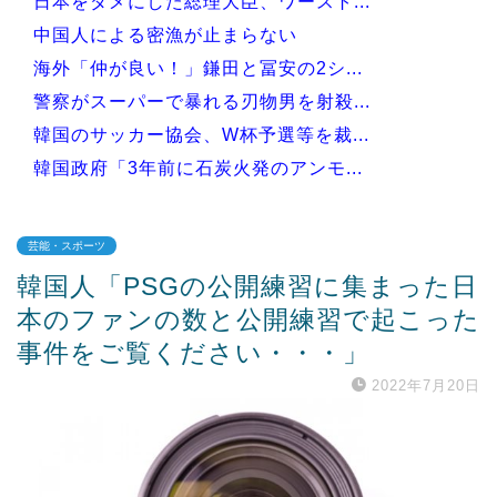
日本をダメにした総理大臣、ワースト...
中国人による密漁が止まらない
海外「仲が良い！」鎌田と冨安の2シ...
警察がスーパーで暴れる刃物男を射殺...
韓国のサッカー協会、W杯予選等を裁...
韓国政府「3年前に石炭火発のアンモ...
芸能・スポーツ
韓国人「PSGの公開練習に集まった日
Powered by livedoor 相互RSS
本のファンの数と公開練習で起こった
事件をご覧ください・・・」
2022年7月20日