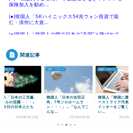
保険加入を勧め...
|●|韓国人「SKハイニックス54兆ウォン投資で龍
仁・清州に大規...
|●|韓国人「韓国人の間で日本の”天国”と呼ばれて
いる場所がこち...
関連記事
・スポーツ
芸能・スポーツ
芸能・スポーツ
Powered by livedoor 相互RSS
国人「日本の三笘薫、
韓国人「日本の吉田正
韓国人「韓国に勝っ
ゴールの活躍・・・」
尚、7号ソロホームラ
ーストラリア代表公
「今日の日本人たち
ン・・・」→「なんでこ
イッターをご覧くだ
.
んな...
い...
2023年9月25日
2023年6月1日
2023年3