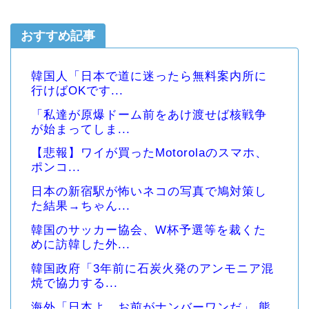
おすすめ記事
韓国人「日本で道に迷ったら無料案内所に
行けばOKです...
「私達が原爆ドーム前をあけ渡せば核戦争
が始まってしま...
【悲報】ワイが買ったMotorolaのスマホ、
ポンコ...
日本の新宿駅が怖いネコの写真で鳩対策し
た結果→ちゃん...
韓国のサッカー協会、W杯予選等を裁くた
めに訪韓した外...
韓国政府「3年前に石炭火発のアンモニア混
焼で協力する...
海外「日本よ、お前がナンバーワンだ」 熊