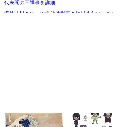
代未聞の不祥事を詳細...
海外「日本のこの場所は現実とは思えないレベル
で美しい…！」外国人...
韓国人「我が国がクウェート戦で行った審判買収
が本当に深刻である理...
女性：“熊本で被災された人たちへ300万円寄付し
ました” Twi...
大地震が起きても手術をやり遂げる日本の医療チ
ーム、海外でも凄すぎ...
海外「さすが日本！」日本とドイツの仕事効率の
差が分かる数字に海外...
Powered by livedoor 相互RSS