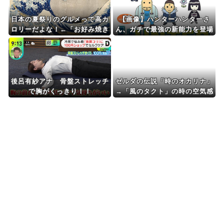
日本の夏祭りのグルメって高カ
【画像】ハンターハンターさ
ロリーだよな！←「お好み焼き
ん、ガチで最強の新能力を登場
の優勝」「焼きそばだろ」（海
させてしまうｗｗｗｗｗｗｗ
外の反応）
後呂有紗アナ 骨盤ストレッチ
ゼルダの伝説「時のオカリナ」
で胸がくっきり！！
→「風のタクト」の時の空気感
を知りたい