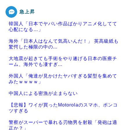
急上昇
韓国人「日本でヤバい作品ばかりアニメ化してて
心配になる…」
海外「日本人はなんて気高いんだ！」 英高級紙も
驚愕した極限の中の...
大地震が起きても手術をやり遂げる日本の医療チ
ーム、海外でも凄すぎ...
外国人「俺達が見かけたヤバすぎる髪型を集めて
みたｗｗｗｗ」
中国人による密漁が止まらない
【悲報】ワイが買ったMotorolaのスマホ、ポンコ
ツすぎる
警察がスーパーで暴れる刃物男を射殺「発砲は適
正か？」