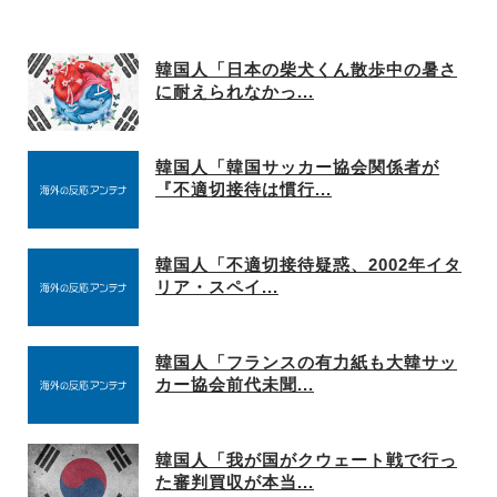
韓国人「日本の柴犬くん散歩中の暑さ
に耐えられなかっ...
韓国人「韓国サッカー協会関係者が
『不適切接待は慣行...
韓国人「不適切接待疑惑、2002年イタ
リア・スペイ...
韓国人「フランスの有力紙も大韓サッ
カー協会前代未聞...
韓国人「我が国がクウェート戦で行っ
た審判買収が本当...