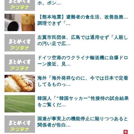
ホ、ポン...
【熊本地震】避難者の食生活、改善急務…
調理できず「...
左翼市民団体、広島では通用せず「人殺し
の汚い足で広...
ドイツ空港のウクライナ輸送機に自爆ドロ
ーン接近、見...
海外「海外発祥なのに、今では日本で定着
してるものっ...
韓国人「“韓国サッカー”性接待の試合結果
をご覧くだ...
国連が事実上の機能停止に陥りつつあると
関係者が告白...