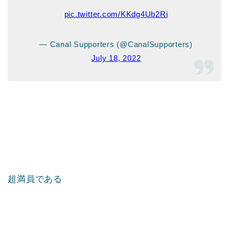
pic.twitter.com/KKdg4Ub2Ri
— Canal Supporters (@CanalSupporters)
July 18, 2022
超満員である