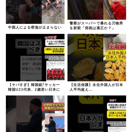
警察がスーパーで暴れる刃物男
中国人による密漁が止まらない
を射殺「発砲は適正か？」
【ヤバすぎ】韓国紙｢サッカー
【生活保護】永住外国人が日本
韓国U23代表、2歳若い日本に
人平均超え...
負けると歴史的屈辱｣