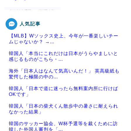
人気記事
Powered by livedoor 相互RSS
【MLB】Wソックス史上、今年が一番楽しいチー
ムじゃないか？ →...
韓国人「本当にこれだけは日本がうらやましいと
感じるものがこちら・...
海外「日本人はなんて気高いんだ！」 英高級紙も
驚愕した極限の中の...
韓国人「日本で道に迷ったら無料案内所に行けば
OKです」
韓国人「日本の柴犬くん散歩中の暑さに耐えられ
なかった結果」
韓国のサッカー協会、W杯予選等を裁くために訪
韓した外国人審判を「...