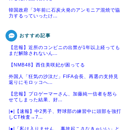
韓国政府「3年前に石炭火発のアンモニア混焼で協
力するっていったけ...
おすすめ記事
【悲報】近所のコンビニの出禁が1年以上経っても
Powered by livedoor 相互RSS
まだ解除されないん...
【NMB48】西住美咲妃が困ってる
外国人「狂気の沙汰だ」FIFA会長、再選の支持見
返りにモロッコへ...
【悲報】プロゲーマーさん、加藤純一信者を怒ら
せてしまった結果、好...
|●|【速報】中2男子、野球部の練習中に頭部を強打
しCT検査→7...
|●|「私は入りません、 事故起こさなきゃいい」と