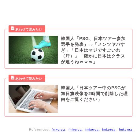
韓国人「PSG、日本ツアー参加
選手を発表」→「メンツヤバす
ぎ」「日本はマジですごいわ
（汗）」「確かに日本はクラス
が違うねｗｗｗ」
韓国人「日本ツアー中のPSGが
旭日旗映像を2時間で削除した理
由をご覧ください」
References：
fmkorea
、
fmkorea
、
fmkorea
、
fmkorea
、
fmkorea