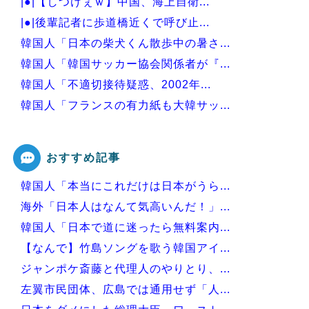
|●|【しつけぇｗ】中国、海上自衛...
|●|後輩記者に歩道橋近くで呼び止...
韓国人「日本の柴犬くん散歩中の暑さ...
韓国人「韓国サッカー協会関係者が『...
韓国人「不適切接待疑惑、2002年...
韓国人「フランスの有力紙も大韓サッ...
韓国人「我が国がクウェート戦で行っ...
おすすめ記事
韓国人「本当にこれだけは日本がうら...
Powered by livedoor 相互RSS
海外「日本人はなんて気高いんだ！」...
韓国人「日本で道に迷ったら無料案内...
【なんで】竹島ソングを歌う韓国アイ...
ジャンポケ斎藤と代理人のやりとり、...
左翼市民団体、広島では通用せず「人...