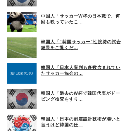
中国人「サッカーW杯の日本戦で、何
回も映っていたこ...
韓国人「“韓国サッカー”性接待の試合
結果をご覧くだ...
韓国人「日本人審判も多数含まれてい
たサッカー協会の...
韓国人「過去のW杯で韓国代表がドー
ピング検査をすり...
韓国人「日本の耐震設計技術が凄いと
言うけど韓国の圧...