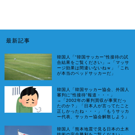
最新記事
韓国人「“韓国サッカー”性接待の試
合結果をご覧ください」→「マッサ
ージ効果は間違いないねｗ」「これ
が本当のベッドサッカーだ」
韓国人「韓国サッカー協会、外国人
審判に“性接待”報道・・・」
→「2002年の審判買収が事実だっ
たのか？」「日本人が言ってたこと
正しかったね・・・」「もうサッカ
ー代表、サッカー協会解散しよう」
韓国人「熊本地震で見る日本の土木
技術の完全勝利をご覧ください」