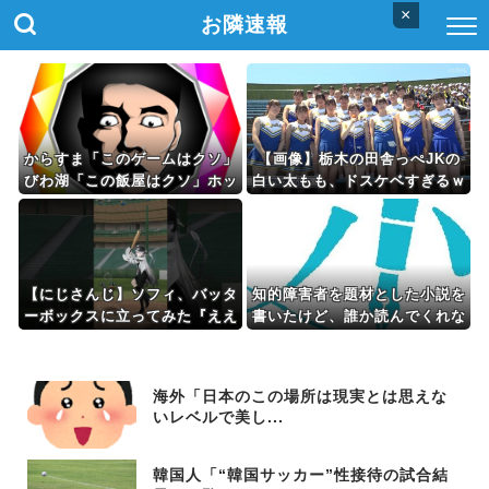
×
お隣速報
からすま「このゲームはクソ」
【画像】栃木の田舎っぺJKの
びわ湖「この飯屋はクソ」ホッ
白い太もも、ドスケベすぎるｗ
カイロレン「この映画はクソ」
ｗｗwｗｗｗｗｗｗｗｗ
【にじさんじ】ソフィ、バッタ
知的障害者を題材とした小説を
ーボックスに立ってみた『ええ
書いたけど、誰か読んでくれな
フォームや』『打球の伸びがす
い？
ごい』
海外「日本のこの場所は現実とは思えな
いレベルで美し...
韓国人「“韓国サッカー”性接待の試合結