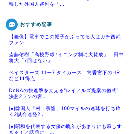
韓した外国人審判を「...
おすすめ記事
【画像】電車でこの帽子かぶってる人はガチ西武
Powered by livedoor 相互RSS
ファン
斎藤佑樹「高校野球7イニング制に大賛成」 田中
将大「7回はない」
ベイスターズ 11ー7 タイガース 筒香宮下のHR
など11得点 ...
DeNAの快進撃を支える”レイノルズ提案の儀式”
決勝2ランの宮...
|●|韓国人「村上宗隆、100マイルの速球を打ち砕
く2試合連発2...
|●|昭和を代表する女優の晩年があまりにも寂しす
ぎる！と話題に、...