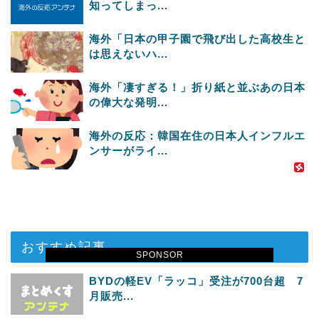
知ってしまっ...
海外「日本の甲子園で飛び出した高校生と
は思えないハ...
海外「凄すぎる！」折り紙と並ぶあの日本
の偉大な発明...
海外の反応：韓国在住の日本人インフルエ
ンサーがライ...
おすすめ記事
SPONSOR
BYDの軽EV「ラッコ」受注が700台超 7
月販売...