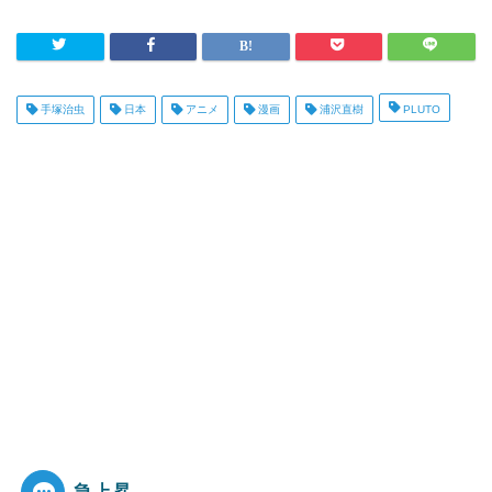
手塚治虫
日本
アニメ
漫画
浦沢直樹
PLUTO
急上昇