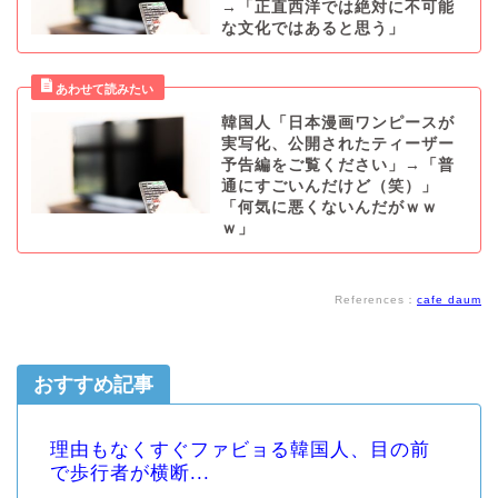
→「正直西洋では絶対に不可能
な文化ではあると思う」
韓国人「日本漫画ワンピースが
実写化、公開されたティーザー
予告編をご覧ください」→「普
通にすごいんだけど（笑）」
「何気に悪くないんだがｗｗ
ｗ」
References：
cafe daum
おすすめ記事
理由もなくすぐファビョる韓国人、目の前
で歩行者が横断...