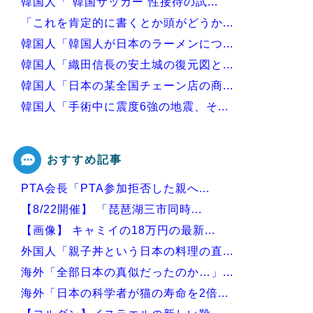
韓国人「“韓国サッカー”性接待の試...
「これを肯定的に書くとか頭がどうか...
韓国人「韓国人が日本のラーメンにつ...
韓国人「織田信長の安土城の復元図と...
韓国人「日本の某全国チェーン店の商...
韓国人「手術中に震度6強の地震、そ...
韓国人「アナログの国日本で高級車を...
おすすめ記事
PTA会長「PTA参加拒否した親へ...
Powered by livedoor 相互RSS
【8/22開催】 「琵琶湖三市同時...
【画像】 キャミイの18万円の最新...
外国人「親子丼という日本の料理の直...
海外「全部日本の真似だったのか…」...
海外「日本の科学者が猫の寿命を2倍...