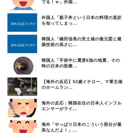
でる！ｗ」外国...
外国人「親子丼という日本の料理の直訳
を知ってしまっ...
韓国人「織田信長の安土城の復元図と建
築技術の高さに...
韓国人「手術中に震度6強の地震、その
時の日本の医療...
【海外の反応】52歳イチロー、マ軍主催
のホームラン...
海外の反応：韓国在住の日本人インフル
エンサーがライ...
海外「やっぱり日本のこういう部分が最
高なんだよ！」...