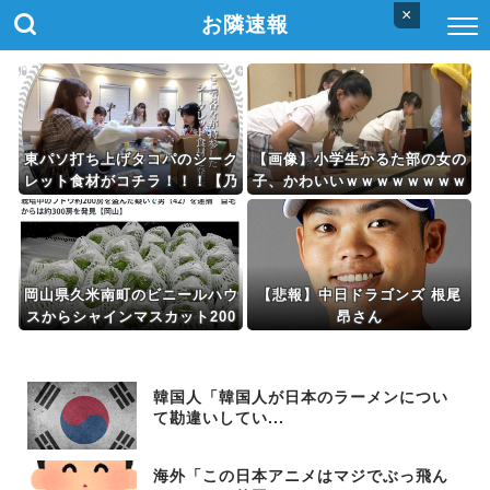
×
お隣速報
東パソ打ち上げタコパのシーク
【画像】小学生かるた部の女の
レット食材がコチラ！！！【乃
子、かわいいｗｗｗｗｗｗｗｗ
木坂46】
ｗ
岡山県久米南町のビニールハウ
【悲報】中日ドラゴンズ 根尾
スからシャインマスカット200
昂さん
房を盗んだ42歳無職の男逮捕
ネットで販売か 自宅からは300
房発見
韓国人「韓国人が日本のラーメンについ
て勘違いしてい...
海外「この日本アニメはマジでぶっ飛ん