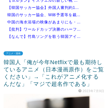
【ヨルダン】イスラエルの新しい靴 ...
【韓国サッカー協会】外国人審判約1...
韓国のサッカー協会、W杯予選等を裁...
中国の海水浴場の映像があまりにも・...
【批判】ワールドカップ決勝のハーフ...
【なんで】竹島ソングを歌う韓国アイ...
アニメ・漫画
韓国人「俺が今年Netflixで最も期待し
Powered by livedoor 相互RSS
ているアニメ（日本漫画原作）をご覧
ください」→「これがアニメ化する
んだな」「マジで超名作である」
2023年7月9日