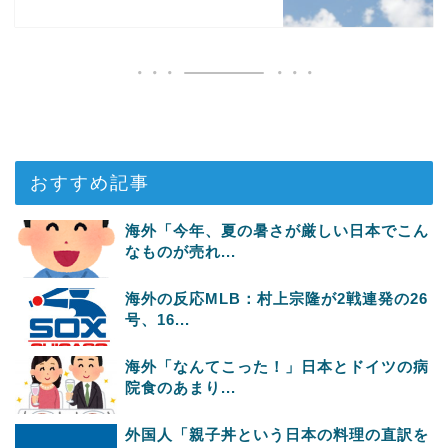
おすすめ記事
海外「今年、夏の暑さが厳しい日本でこん
なものが売れ...
海外の反応MLB：村上宗隆が2戦連発の26
号、16...
海外「なんてこった！」日本とドイツの病
院食のあまり...
外国人「親子丼という日本の料理の直訳を