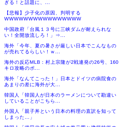
ぎる！と話題に、...
【悲報】少子化の原因、判明する
WWWWWWWWWWWWWWWW
中国政府「台風１３号に三峡ダムが耐えられな
い！全開放流しろ！」⇒...
海外「今年、夏の暑さが厳しい日本でこんなもの
が売れてるらしい！ｗ...
海外の反応MLB：村上宗隆が2戦連発の26号、160
キロ攻略のポ...
海外「なんてこった！」日本とドイツの病院食の
あまりの差に海外が大...
韓国人「韓国人が日本のラーメンについて勘違い
していることがこちら...
外国人「親子丼という日本の料理の直訳を知って
しまった…」