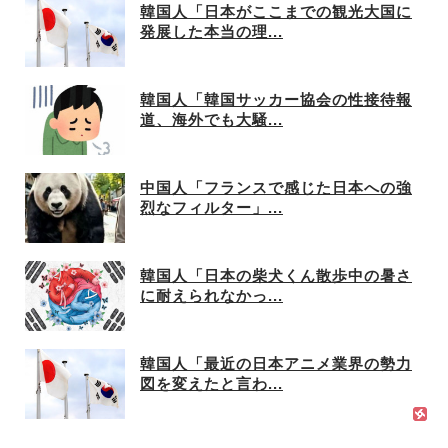
韓国人「日本がここまでの観光大国に
発展した本当の理...
韓国人「韓国サッカー協会の性接待報
道、海外でも大騒...
中国人「フランスで感じた日本への強
烈なフィルター」...
韓国人「日本の柴犬くん散歩中の暑さ
に耐えられなかっ...
韓国人「最近の日本アニメ業界の勢力
図を変えたと言わ...