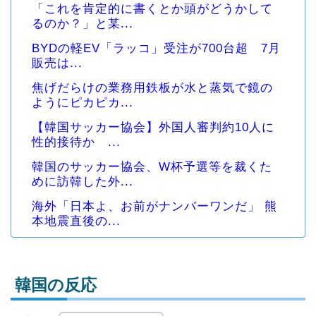
「これを肯定的に書くとか頭がどうかして
るのか？」と某...
BYDの軽EV「ラッコ」受注が700台超 7月
販売は...
焦げだらけの業務用鉄板が水と蒸気で鏡の
ようにピカピカ...
【韓国サッカー協会】外国人審判約10人に
性的接待か ...
韓国のサッカー協会、W杯予選等を裁くた
めに訪韓した外...
海外「日本よ、お前がナンバーワンだ」 熊
本地震直後の...
韓国の反応