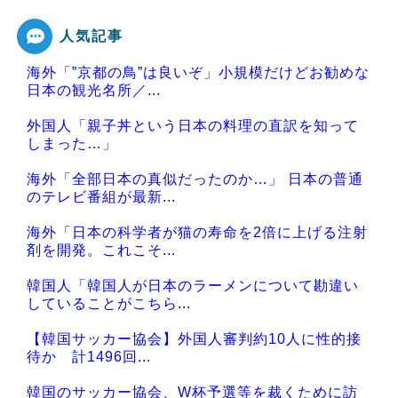
人気記事
Powered by livedoor 相互RSS
海外「”京都の鳥”は良いぞ」小規模だけどお勧めな
日本の観光名所／...
外国人「親子丼という日本の料理の直訳を知って
しまった…」
海外「全部日本の真似だったのか…」 日本の普通
のテレビ番組が最新...
海外「日本の科学者が猫の寿命を2倍に上げる注射
剤を開発。これこそ...
韓国人「韓国人が日本のラーメンについて勘違い
していることがこちら...
【韓国サッカー協会】外国人審判約10人に性的接
待か 計1496回...
韓国のサッカー協会、W杯予選等を裁くために訪