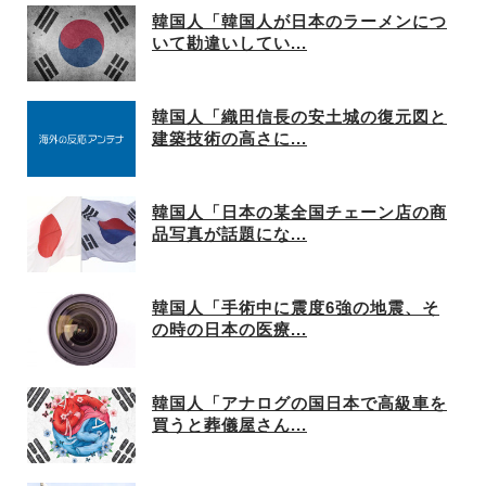
韓国人「韓国人が日本のラーメンにつ
いて勘違いしてい...
韓国人「織田信長の安土城の復元図と
建築技術の高さに...
韓国人「日本の某全国チェーン店の商
品写真が話題にな...
韓国人「手術中に震度6強の地震、そ
の時の日本の医療...
韓国人「アナログの国日本で高級車を
買うと葬儀屋さん...