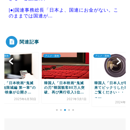
|●|国連事務総長「日本よ、国連にお金がない。こ
のままでは国連が...
|●|中国人の子供が溺れ、周りに助けを乞う父親
と、スマホを向けて...
関連記事
メ・漫画
アニメ・漫画
アニメ・漫画
Powered by livedoor 相互RSS
国人「日本映画“鬼滅
韓国人「日本映画“鬼滅
韓国人「日本人が韓
刃 無限城編 第一章”の
の刃”韓国観客80万人突
来てビックリした理
告映像が公開さ...
破、再び興行収入1位...
ご覧ください・・・
→...
2025年6月30日
2021年3月1日
2024年1