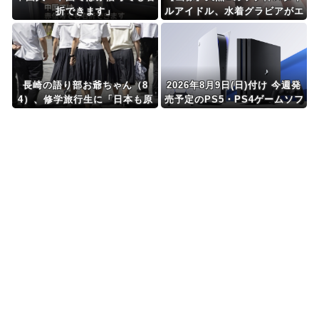
折できます」
ルアイドル、水着グラビアがエ
ッチすぎるwwwww織莉叶、ビ
キニ姿で美お●ぱいを大放
出！！！
長崎の語り部お爺ちゃん（8
2026年8月9日(日)付け 今週発
4）、修学旅行生に「日本も原
売予定のPS5・PS4ゲームソフ
爆を持たないと負ける」と言わ
トをピックアップ！
れびっくり！ 被団協代表（8
5）も中学生に「核を持たない
で日本を守れますか」と問われ
危機感