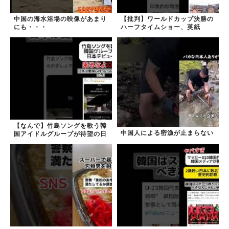
中国の海水浴場の映像があまり
【批判】ワールドカップ決勝の
にも・・・
ハーフタイムショー、英紙
｢BTSが出てきて悪夢かと思っ
た｣
【なんで】竹島ソングを歌う韓
中国人による密漁が止まらない
国アイドルグループが待望の日
本デビュー