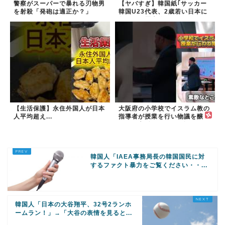
警察がスーパーで暴れる刃物男
【ヤバすぎ】韓国紙｢サッカー
を射殺「発砲は適正か？」
韓国U23代表、2歳若い日本に
負けると歴史的屈辱｣
【生活保護】永住外国人が日本
大阪府の小学校でイスラム教の
人平均超え...
指導者が授業を行い物議を醸
す！ #大阪 #イスラム教 #モス
ク
韓国人「IAEA事務局長の韓国国民に対
するファクト暴力をご覧ください・・...
韓国人「日本の大谷翔平、32号2ランホ
ームラン！」→「大谷の表情を見ると...