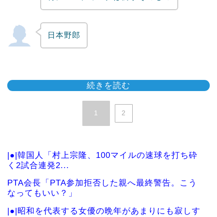
日本野郎
続きを読む
1
2
|●|韓国人「村上宗隆、100マイルの速球を打ち砕
く2試合連発2...
PTA会長「PTA参加拒否した親へ最終警告。こう
なってもいい？」
|●|昭和を代表する女優の晩年があまりにも寂しす