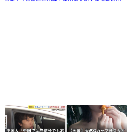
韓国人「織田信長の安土城の復元図と建築技術の
高さに韓国人が衝撃！...
海外「日本の甲子園で飛び出した高校生とは思え
ないハイレベルなプレ...
韓国人「日本の某全国チェーン店の商品写真が話
題になっている理由が...
韓国人「手術中に震度6強の地震、その時の日本の
医療スタッフたちの...
韓国人「アナログの国日本で高級車を買うと葬儀
屋さんみたいになりま...
Powered by livedoor 相互RSS
中国人「中国では赤信号でも右
【画像】天然Gカップ神スタイ