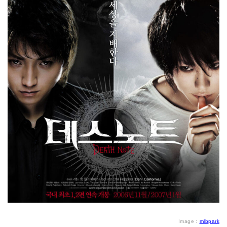
Image：
mlbpark