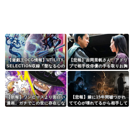
ない規模の国民年金の...
Powered by livedoor 相互RSS
【遊戯王OCG情報】UTILITY
【悲報】吉岡里帆さん、アドリ
SELECTION収録『聖なる心の
ブで相手役俳優の手を取りお胸
バリア －マインドフォース
に押し当てる（画像あり）
－』実物画像
【朗報】ワンピースより面白い
【悲報】嫁に15年間嘘つかれ
漫画、ガチでこの世に存在しな
てて心が壊れてるから相手して
いかもしれないｗｗｗ
くれ