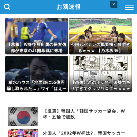
×
お隣速報
【悲報】W杯後無所属の長友佑
今回もパテレの概要欄が凄すぎ
都が東京のJ1開幕戦に来場
るｗｗｗ 【乃木坂46】
「みなさまへご挨拶させていた
だきます」
積水ハウス「地面師に55億円
【画像】このボケて、破壊力あ
騙し取られた…」ワイ「はえー
りすぎてクッソワロタｗｗｗｗ
かわいそう…会社滅茶苦茶やろ
ｗｗｗｗｗ
なぁ」→
【激震】韓国人「韓国サッカー協会、W
杯・五輪で複数...
外国人「2002年W杯は?」韓国サッカー