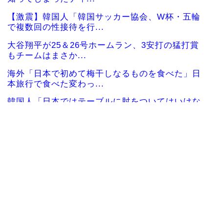
【激震】韓国人「韓国サッカー協会、W杯・五輪
で複数回の性接待を行...
大谷翔平が25＆26号ホームラン、3安打の猛打賞
もチームはまさか...
海外「日本で初めて梅干しなるものを食べた」日
本旅行で食べた変わっ...
韓国人「日本ではテーブルに肘をついてはいけな
い？日本の食事マナー...
海外「お前らの国に他愛のない対立ってある？」
日本「エスカレーター...
韓国人「韓国サッカー協会W杯予選で外国人審判
に性接待したことが発...
韓国人「日本が韓国文学が完全に定着！ブームを
超えて一つのジャンル...
韓国人「韓国が韓国株式の暴落で失ったとんでも