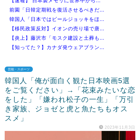
【速報】 日本製メモリに世界中から...
前園「日韓定期戦を復活させるべきだ...
韓国人「日本ではビールジョッキをほ...
【移民政策反対】イオンの売り場で唐...
【炎上】藤沢市「モスク建設と土葬も...
【知ってた？】カナダ発ウェアブラン...
芸能・スポーツ
韓国人「俺が面白く観た日本映画5選
Powered by livedoor 相互RSS
をご覧ください」→「花束みたいな恋
をした」「嫌われ松子の一生」「万引
き家族、ジョゼと虎と魚たちもオス
スメ」
2023年11月3日