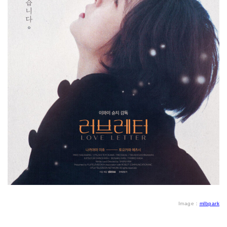
Image：
mlbpark