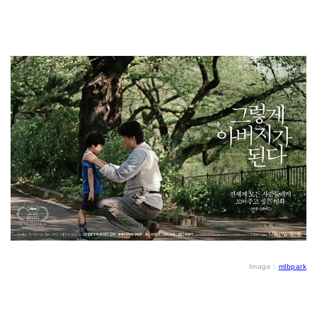
Image：
mlbpark