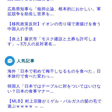
広島県知事ら「核抑止論、根本的におかしい。軍
拡競争を助長し世界を...
【移民政策反対】イオンの売り場で唐揚げを食う
中国人の子供
【炎上】藤沢市「モスク建設と土葬も許可しま
す」→3万人の反対署名...
人気記事
海外「日本で初めて梅干しなるものを食べた」日
Powered by livedoor 相互RSS
本旅行で食べた変わっ...
韓国人「日本ではテーブルに肘をついてはいけな
い？日本の食事マナー...
【MLB】村上宗隆がミゲル・バルガスの髪の毛で
遊ぶｗｗｗｗ → ...