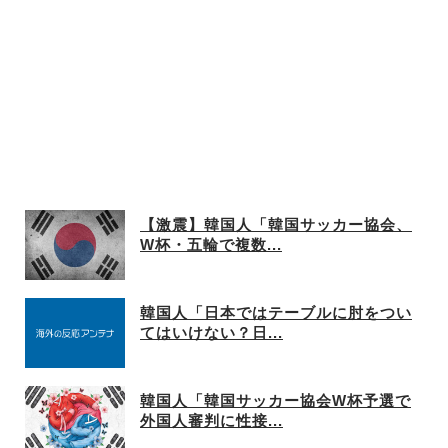
【激震】韓国人「韓国サッカー協会、
W杯・五輪で複数...
韓国人「日本ではテーブルに肘をつい
てはいけない？日...
韓国人「韓国サッカー協会W杯予選で
外国人審判に性接...