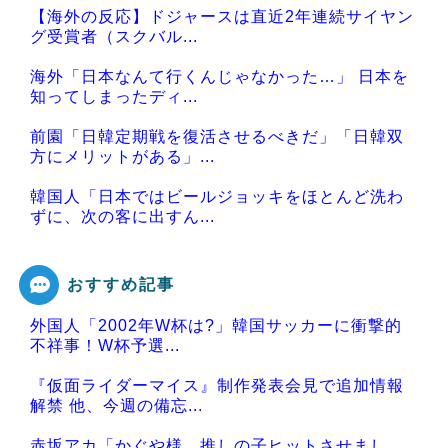
【海外の反応】ドジャースは直近2年連続サイヤン
グ受賞者（スクバル...
海外「日本なんて行くんじゃなかった…」 日本を
知ってしまったディ...
前園「日韓定期戦を復活させるべきだ」「日韓双
方にメリットがある」...
韓国人「日本ではビールジョッキをほとんど洗わ
ずに、次の客に出すん...
おすすめ記事
外国人「2002年W杯は?」韓国サッカーに衝撃的
Powered by livedoor 相互RSS
不祥事！W杯予選...
『仮面ライダーマイス』制作発表会見で追加情報
解禁 他、今週の備忘...
赤坂アカ「かぐや様、推しの子ヒットさせまし