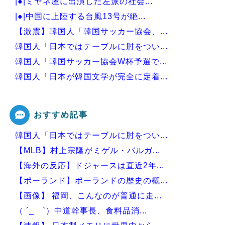
|●|ミヤネ屋に出演した左派の社会...
|●|中国に上陸する台風13号が絶...
【激震】韓国人「韓国サッカー協会、...
韓国人「日本ではテーブルに肘をつい...
韓国人「韓国サッカー協会W杯予選で...
韓国人「日本が韓国文学が完全に定着...
韓国人「韓国が韓国株式の暴落で失っ...
おすすめ記事
韓国人「日本ではテーブルに肘をつい...
Powered by livedoor 相互RSS
【MLB】村上宗隆がミゲル・バルガ...
【海外の反応】ドジャースは直近2年...
【ポーランド】ポーランドの歴史の概...
【画像】 福岡、こんなのが普通に走...
（ ´_ゝ`）中道幹事長、食料品消...