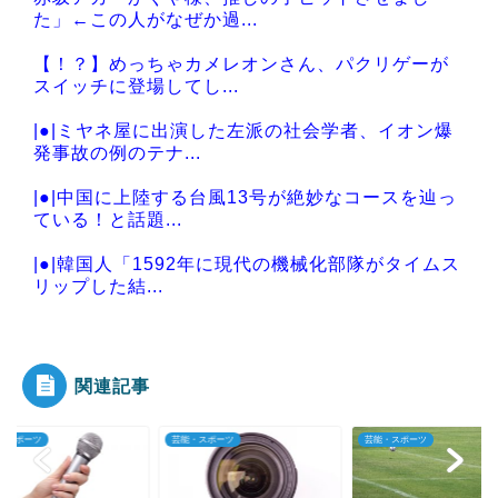
た」←この人がなぜか過...
【！？】めっちゃカメレオンさん、パクリゲーが
スイッチに登場してし...
|●|ミヤネ屋に出演した左派の社会学者、イオン爆
発事故の例のテナ...
|●|中国に上陸する台風13号が絶妙なコースを辿っ
ている！と話題...
|●|韓国人「1592年に現代の機械化部隊がタイムス
リップした結...
|●|【速報】ジャンポケ斉藤の被害女性「バウムク
ーヘン売ったりT...
関連記事
・スポーツ
芸能・スポーツ
芸能・スポーツ
Powered by livedoor 相互RSS