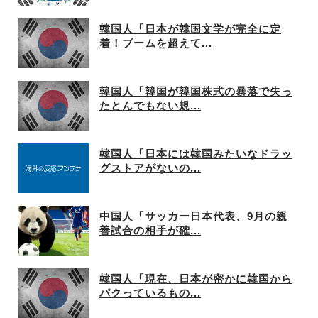
韓国人「日本が韓国文学が完全に定
着！ブームを超えて...
韓国人「韓国が韓国株式の暴落で失っ
たとんでもない規...
韓国人「日本には韓国みたいなドラッ
グストアがないの...
中国人「サッカー日本代表、9月の親
善試合の相手が確...
韓国人「現在、日本が密かに韓国から
パクっているもの...