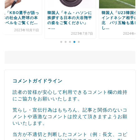
国人「キム・ハソンに
韓国人「U23韓国代表、
韓国人「日本の女優
拶する日本の大谷翔平
インドネシア相手に敗
さとみが妊娠を発表
姿をご覧ください」
北 パリ五輪も逃して
→「」
.
し...
2022年1
2023年7月7日
2024年4月26日
コメントガイドライン
読者の皆様が安心して利用できるコメント欄の維持
にご協力をお願いいたします。
荒らし・宣伝行為はもちろん、記事と関係のないコ
メントや過激なコメントは控えて頂きますようお願
いいたします。
当方が不適切と判断したコメント（例：長文、コピ