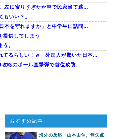
、左に寄りすぎたか車で民家当て逃...
ってもいい？」
日本を守れますか」と中学生に詰問...
を提供してしまう
まう。
てるらしい！ｗ」外国人が驚いた日本...
ロ攻略のポール直撃弾で首位攻防...
ることがこちら…」→「えっ？？？？...
人が予測不可能でぶっ飛んでると評価...
った…」
おすすめ記事
海外の反応 山本由伸、無失点