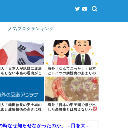
人気ブログランキング
国人「日本人が絶対に違法
海外「なんてこった！」日本
車をしない本当の理由がこ
とドイツの病院食のあまりの
ちら…」→「...
差に海外が大...
国人「織田信長の安土城の
海外「日本の甲子園で飛び出
元図と建築技術の高さに韓
した高校生とは思えないハイ
国人が衝撃！...
レベルなプレ...
時なぜ知らせなかったのか」…目を大...