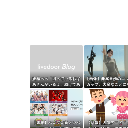
妖精ペペ「困っているおば
【画像】藤嶌果歩のニ
あさんがいるよ、助けてあ
カップ、大変なことに
げよう！」魔法少女ミミ
てるって...
「うん！【マシュマロ マ
カロン きゅんっきゅん
☆】」ｷﾞｬｵ
【速報】ハロプロ新メンバ
【悲報】人気アニメ「