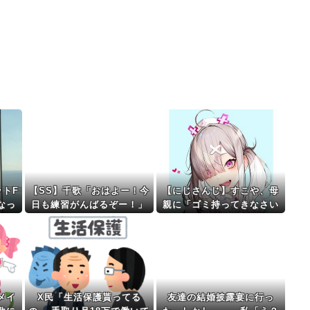
ットF
【SS】千歌「おはよー！今
【にじさんじ】すこや、母
なっ
日も練習がんばるぞー！」
親に「ゴミ持ってきなさい
よ！」→ おしり振りながら
「いーやーヤダヤダ」した
結果ガチめにしばかれる
メイ
X民「生活保護貰ってる
友達の結婚披露宴に行っ