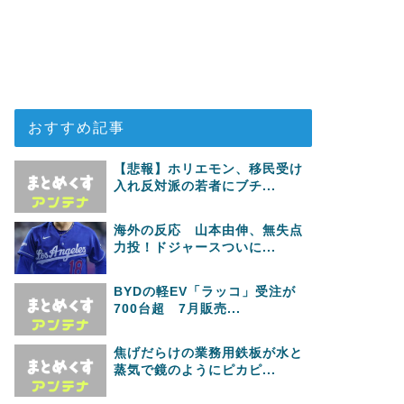
おすすめ記事
【悲報】ホリエモン、移民受け
入れ反対派の若者にブチ...
海外の反応 山本由伸、無失点
力投！ドジャースついに...
BYDの軽EV「ラッコ」受注が
700台超 7月販売...
焦げだらけの業務用鉄板が水と
蒸気で鏡のようにピカピ...