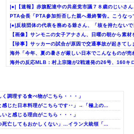
|●|【速報】赤旗配達中の共産党市議７８歳のじいさん
PTA会長「PTA参加拒否した親へ最終警告。こうな
|●|反核団体の代表を務める爺さん、「核を持たないで
【画像】サンモニの女子アナさん、日曜の朝から素材
【珍事】サッカーの試合が原因で交通事故が起きてし
海外「今年、夏の暑さが厳しい日本でこんなものが売れ
海外の反応MLB：村上宗隆が2戦連発の26号、160キ
韓国人「韓国人が日本のラーメンについて勘違いしてい
海外「この日本アニメはマジでぶっ飛んでる！ｗ」外国
外国人「親子丼という日本の料理の直訳を知ってしま
しく調理する食べ物がこちら・・・」
感じた日本料理がこちらです‥」→「極上の...
しいと感じる理由がこちら・・・」
Powered by livedoor 相互RSS
死亡してもおかしくない」…イラン大統領「...