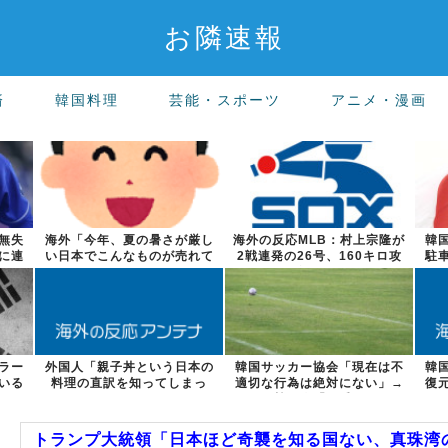
お隣速報
済
韓国料理
芸能・スポーツ
アニメ・漫画
無失
海外「今年、夏の暑さが厳し
海外の反応MLB：村上宗隆が
韓
に連
い日本でこんなものが売れて
2戦連発の26号、160キロ攻
駐
るらしい！ｗ...
略のポ...
ラー
外国人「親子丼という日本の
韓国サッカー協会「現在は不
韓
いる
料理の直訳を知ってしまっ
適切な行為は絶対にない」→
復
た…」
韓国人「一番...
トランプ大統領「日本ほど奇襲を知る国ない、真珠湾の