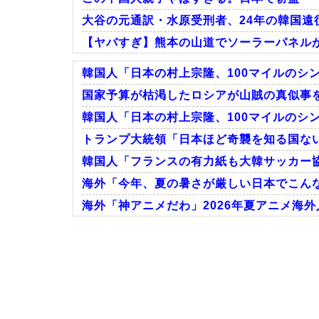
大谷の元通訳・水原受刑者、24年の韓国遠征
【ヤバすぎ】熊本の山道でソーラーパネル
韓国人「日本の村上宗隆、100マイルのシン
国家予算が枯渇したロシアが山賊の真似事を
韓国人「日本の村上宗隆、100マイルのシン
Powered by livedoor 相互RSS
トランプ大統領「日本ほど奇襲を知る国ない
韓国人「フランスの有力紙も大韓サッカー協
海外「今年、夏の暑さが厳しい日本でこんな
海外「神アニメだわ」2026年夏アニメ海
Powered by livedoor 相互RSS