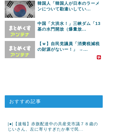
韓国人「韓国人が日本のラーメ
ンについて勘違いしてい...
中国「大洪水！」三峡ダム「13
基の水門開放（爆量放...
【ｗ】自民党議員「消費税減税
の財源がないー！」 →...
おすすめ記事
|●|【速報】赤旗配達中の共産党市議７８歳の
じいさん、左に寄りすぎたか車で民...