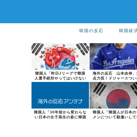
韓国の反応
韓国経
韓国人「昨日Jリーグで韓国
海外の反応 山本由伸、
人選手絶対やってはいけない
点力投！ドジャースつい
プレーで退場...
敗ストップ！...
韓国人「30年前から変わらな
韓国人「韓国人が日本の
い日本の女子高生の姿に韓国
メンについて勘違いして
人が衝撃！...
ことがこちら...