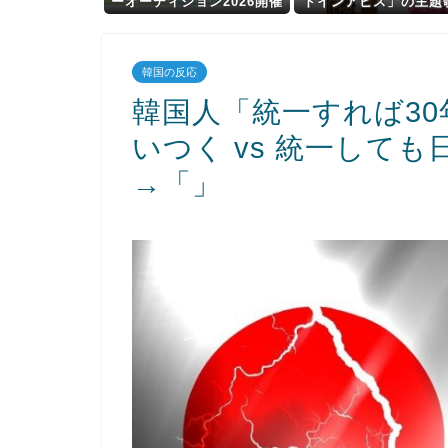
ーオーディション2026開催
ドインアビス」の主題
決定ｷﾀ━━━━(ﾟ∀ﾟ)━━
VTuberさんが起用さ
━━!!
たまたまた炎上、もう
目だよ…
韓国の反応
韓国人「統一すれば3
いつく vs 統一して
→「」