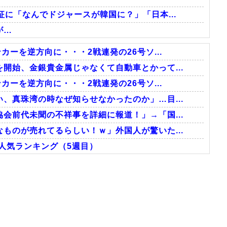
に「なんでドジャースが韓国に？」「日本...
が…
カーを逆方向に・・・2戦連発の26号ソ...
開始、金銀貴金属じゃなくて自動車とかって...
カーを逆方向に・・・2戦連発の26号ソ...
、真珠湾の時なぜ知らせなかったのか」…目...
会前代未聞の不祥事を詳細に報道！」→「国...
ものが売れてるらしい！ｗ」外国人が驚いた...
外人気ランキング（5週目）