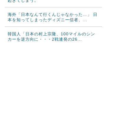
起きてしまう。
海外「日本なんて行くんじゃなかった…」 日
本を知ってしまったディズニー信者、...
韓国人「日本の村上宗隆、100マイルのシン
カーを逆方向に・・・2戦連発の26...
韓国人「昨日Jリーグで韓国人選手絶対やって
はいけないプレーで退場となる」
海外の反応 山本由伸、無失点力投！ドジャ
ースついに連敗ストップ！大谷翔平、決...
海外「今年、夏の暑さが厳しい日本でこんな
ものが売れてるらしい！ｗ」外国人が驚...
海外の反応MLB：村上宗隆が2戦連発の26
号、160キロ攻略のポール直撃弾で...
韓国人「日本人が絶対に違法駐車をしない本