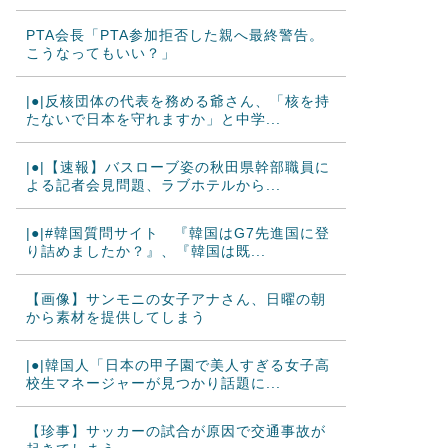
PTA会長「PTA参加拒否した親へ最終警告。
こうなってもいい？」
|●|反核団体の代表を務める爺さん、「核を持
たないで日本を守れますか」と中学...
|●|【速報】バスローブ姿の秋田県幹部職員に
よる記者会見問題、ラブホテルから...
|●|#韓国質問サイト 『韓国はG7先進国に登
り詰めましたか？』、『韓国は既...
【画像】サンモニの女子アナさん、日曜の朝
から素材を提供してしまう
|●|韓国人「日本の甲子園で美人すぎる女子高
校生マネージャーが見つかり話題に...
【珍事】サッカーの試合が原因で交通事故が