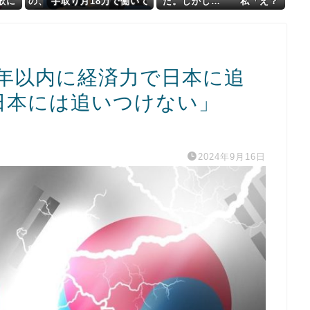
歌に
の、 手取り月18万で働いて
た。しかし… 私「え？
れてま
る人への冒涜だろ」
なんでもう始まってる
何回
の！？」 → 私の招待状
だけ時間が間違っていたこ
とが発覚し…….,
0年以内に経済力で日本に追
も日本には追いつけない」
2024年9月16日