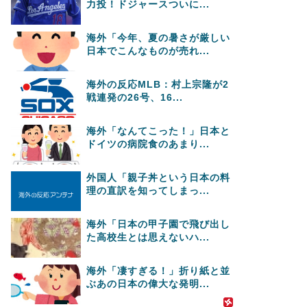
力投！ドジャースついに...
海外「今年、夏の暑さが厳しい
日本でこんなものが売れ...
海外の反応MLB：村上宗隆が2
戦連発の26号、16...
海外「なんてこった！」日本と
ドイツの病院食のあまり...
外国人「親子丼という日本の料
理の直訳を知ってしまっ...
海外「日本の甲子園で飛び出し
た高校生とは思えないハ...
海外「凄すぎる！」折り紙と並
ぶあの日本の偉大な発明...