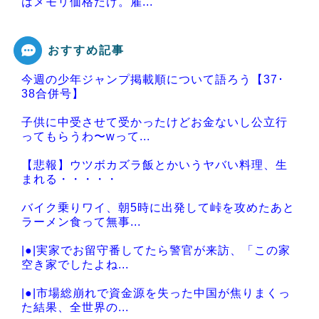
はメモリ価格だけ。雇...
おすすめ記事
今週の少年ジャンプ掲載順について語ろう【37･
Powered by livedoor 相互RSS
38合併号】
子供に中受させて受かったけどお金ないし公立行
ってもらうわ〜wって...
【悲報】ウツボカズラ飯とかいうヤバい料理、生
まれる・・・・・
バイク乗りワイ、朝5時に出発して峠を攻めたあと
ラーメン食って無事...
|●|実家でお留守番してたら警官が来訪、「この家
空き家でしたよね...
|●|市場総崩れで資金源を失った中国が焦りまくっ
た結果、全世界の...