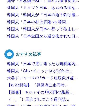
海外「不思議だね！」日本の雇用制度...
外国人「ドイツと日本、あらゆる面を...
韓国人「韓国人が『日本の地下鉄は複...
韓国人「日本の村上宗隆 vs 韓国...
韓国人「韓国人が日本へ行って羨まし...
韓国人「日本全国から選び抜かれた日...
韓国人「現在、日本で可愛いと話題に...
おすすめ記事
韓国人「日本で道に迷ったら無料案内...
Powered by livedoor 相互RSS
韓国人「SKハイニックスが10%台...
大谷ドジャースの3カード連続負け越...
【8/22開催】 「琵琶湖三市同時...
【画像】 キャミイの18万円の最新...
（ ´_ゝ`）国会でしつこく週刊誌...