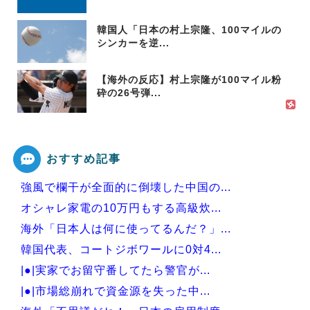
韓国人「日本の村上宗隆、100マイルの
シンカーを逆...
【海外の反応】村上宗隆が100マイル粉
砕の26号弾...
おすすめ記事
強風で欄干が全面的に倒壊した中国の...
オシャレ家電の10万円もする高級炊...
海外「日本人は何に使ってるんだ？」...
韓国代表、コートジボワールに0対4...
|●|実家でお留守番してたら警官が...
|●|市場総崩れで資金源を失った中...