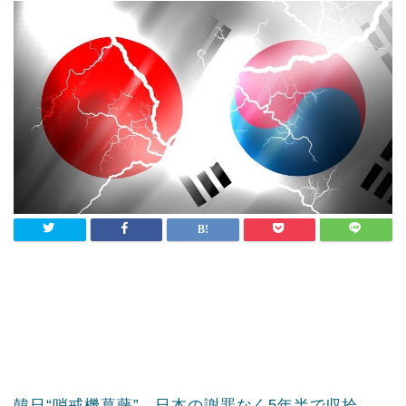
韓日“哨戒機葛藤”、日本の謝罪なく5年半で収拾