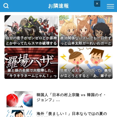
×
お隣速報
自分の息子がゼンゼロとか原神
政治関係ないスレでも一日中ず
とかやってたらスマホ破壊する
っと山本太郎ガーれいわガーと
よな
何やら喚いてる狂人いるでしょ
嫁と娘の名前で大喧嘩した。
旦那がええかっこしいで、義母
「キラキラネームじゃん！」っ
が立とうとすると「あ、嫁子が
て言われてイラッときて...
やるよ」といつも言う。回数を
重ねるごとにイライラして...
韓国人「日本の村上宗隆 vs 韓国のイ・
ジョンフ」...
海外「羨ましい！」日本ならではの夏の