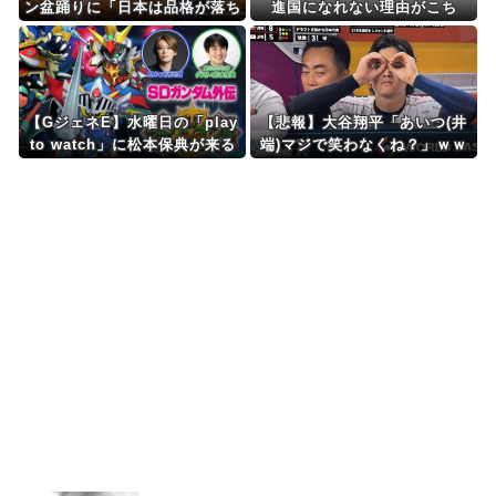
ン盆踊りに「日本は品格が落ち
進国になれない理由がこち
た」とイチャモン→大麻逮捕の
ら・・・」
件をリプされ「報道のプロパガ
ンダ」「妄想」と被害者面
【GジェネE】水曜日の「play
【悲報】大谷翔平「あいつ(井
to watch」に松本保典が来る
端)マジで笑わなくね？」ｗｗ
のだから…
ｗｗｗｗ