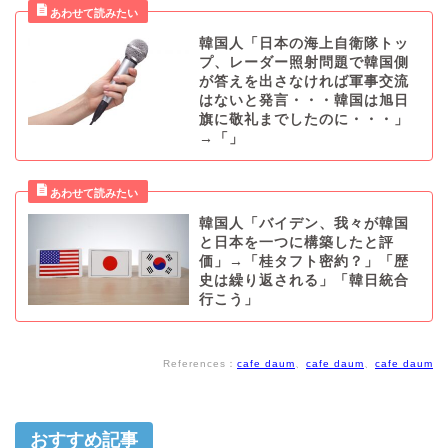
韓国人「日本の海上自衛隊トッ
プ、レーダー照射問題で韓国側
が答えを出さなければ軍事交流
はないと発言・・・韓国は旭日
旗に敬礼までしたのに・・・」
→「」
韓国人「バイデン、我々が韓国
と日本を一つに構築したと評
価」→「桂タフト密約？」「歴
史は繰り返される」「韓日統合
行こう」
References：
cafe daum
、
cafe daum
、
cafe daum
おすすめ記事