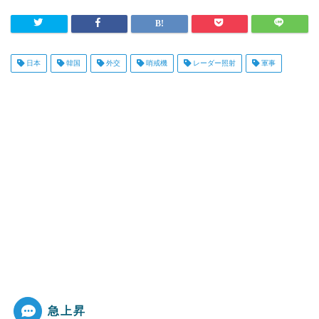
日本
韓国
外交
哨戒機
レーダー照射
軍事
急上昇