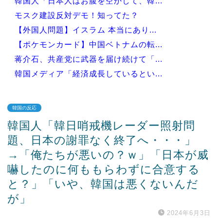
韓国人「日本人はお腹を空かして、韓...
モスク建設反対デモ！知ってた？
【外国人問題】イスラム 本当にあり...
【ポケモンカード】中国ベトナムの転...
蒋介石、共産党に武器を届け続けて「...
韓国メディア「経済成長しているとい...
韓国の反応
韓国人「韓日哨戒機レーダー照射問
Powered by livedoor 相互RSS
題、日本の謝罪なく終了へ・・・」
→「俺たちが悪いの？ｗ」「日本が威
嚇したのに何ももらわずに合意する
と？」「いや、韓国は悪くないんだ
が」
2024年6月3日