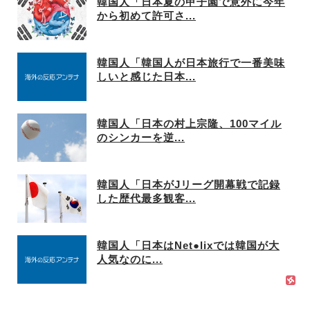
韓国人「日本夏の甲子園で意外に今年
から初めて許可さ...
韓国人「韓国人が日本旅行で一番美味
しいと感じた日本...
韓国人「日本の村上宗隆、100マイル
のシンカーを逆...
韓国人「日本がJリーグ開幕戦で記録
した歴代最多観客...
韓国人「日本はNet●lixでは韓国が大
人気なのに...