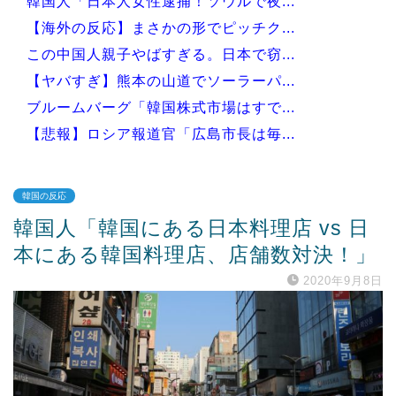
韓国人「日本人女性逮捕！ソウルで夜...
【海外の反応】まさかの形でピッチク...
この中国人親子やばすぎる。日本で窃...
【ヤバすぎ】熊本の山道でソーラーパ...
ブルームバーグ「韓国株式市場はすで...
【悲報】ロシア報道官「広島市長は毎...
韓国の反応
韓国人「韓国にある日本料理店 vs 日
Powered by livedoor 相互RSS
本にある韓国料理店、店舗数対決！」
2020年9月8日