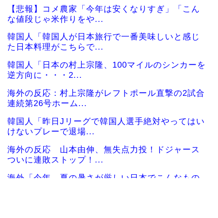
【悲報】コメ農家「今年は安くなりすぎ」「こん
な値段じゃ米作りをや...
韓国人「韓国人が日本旅行で一番美味しいと感じ
た日本料理がこちらで...
韓国人「日本の村上宗隆、100マイルのシンカーを
逆方向に・・・2...
海外の反応：村上宗隆がレフトポール直撃の2試合
連続第26号ホーム...
韓国人「昨日Jリーグで韓国人選手絶対やってはい
けないプレーで退場...
海外の反応 山本由伸、無失点力投！ドジャース
ついに連敗ストップ！...
海外「今年、夏の暑さが厳しい日本でこんなもの
が売れてるらしい！ｗ...
海外の反応MLB：村上宗隆が2戦連発の26号、160
キロ攻略のポ...