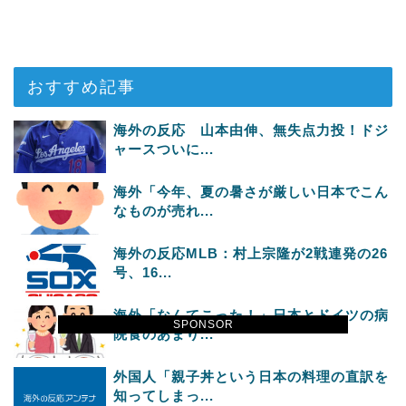
おすすめ記事
海外の反応 山本由伸、無失点力投！ドジ
ャースついに...
海外「今年、夏の暑さが厳しい日本でこん
なものが売れ...
海外の反応MLB：村上宗隆が2戦連発の26
号、16...
海外「なんてこった！」日本とドイツの病
SPONSOR
院食のあまり...
外国人「親子丼という日本の料理の直訳を
知ってしまっ...