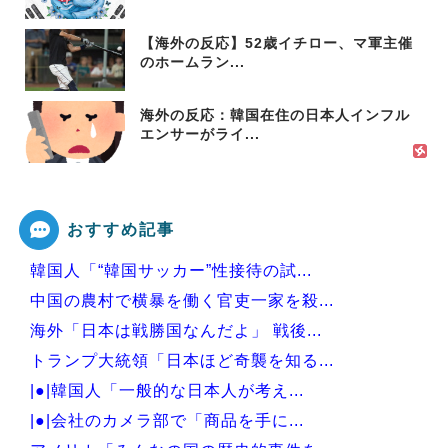
【海外の反応】52歳イチロー、マ軍主催
のホームラン...
海外の反応：韓国在住の日本人インフル
エンサーがライ...
おすすめ記事
韓国人「“韓国サッカー”性接待の試...
中国の農村で横暴を働く官吏一家を殺...
海外「日本は戦勝国なんだよ」 戦後...
トランプ大統領「日本ほど奇襲を知る...
|●|韓国人「一般的な日本人が考え...
|●|会社のカメラ部で「商品を手に...