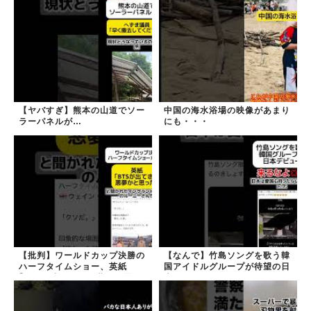
【ヤバすぎ】熊本の山道でソー
中国の海水浴場の映像があまり
ラーパネルが…
にも・・・
【批判】ワールドカップ決勝の
【なんで】竹島ソングを歌う韓
ハーフタイムショー、英紙
国アイドルグループが待望の日
｢BTSが出てきて悪夢かと思っ
本デビュー
た｣