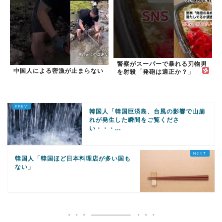
警察がスーパーで暴れる刃物男
中国人による密漁が止まらない
を射殺「発砲は適正か？」
韓国人「韓国巨済島、台風の影響で山崩
れが発生した瞬間をご覧くださ
い・・・...
韓国人「韓国ほど日本料理店が多い国も
ない」