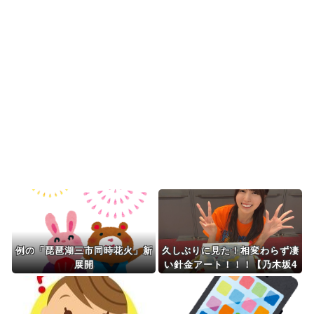
韓国人「日本人が絶対に違法駐車をしない本当の
理由がこちら…」→「...
海外「なんてこった！」日本とドイツの病院食の
あまりの差に海外が大...
韓国人「30年前から変わらない日本の女子高生の
姿に韓国人が衝撃！...
Powered by livedoor 相互RSS
例の「琵琶湖三市同時花火」新
久しぶりに見た！相変わらず凄
展開
い針金アート！！！【乃木坂4
6】