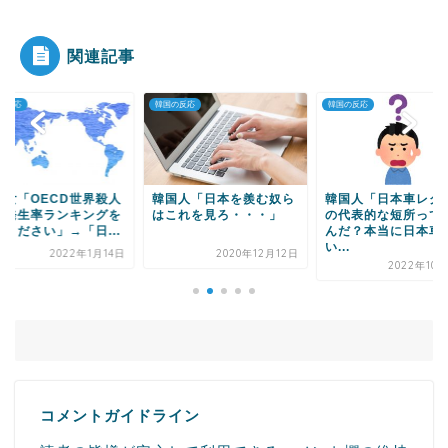
関連記事
Powered by livedoor 相互RSS
の反応
韓国の反応
韓国の反応
国人「日本を羨む奴ら
韓国人「日本車レクサス
韓国人「アジアで料
これを見ろ・・・」
の代表的な短所って何な
中国の次ってどこの
んだ？本当に日本車と
料理になるの？」
い...
2020年12月12日
2020年9月
2022年10月20日
コメントガイドライン