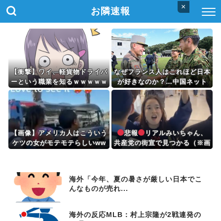
×
お隣速報
【衝撃】ワイ、軽貨物ドライバ
なぜフランス人はこれほど日本
ーという職業を知るｗｗｗｗｗ
が好きなのか？…中国ネット
「中国と北朝鮮を除いて日本が
好き」！
【画像】アメリカ人はこういう
悲報
リアルみいちゃん、
ケツの女がモテモテらしいww
共産党の街宣で見つかる（※画
wwwww
像あり）
海外「今年、夏の暑さが厳しい日本でこ
んなものが売れ...
海外の反応MLB：村上宗隆が2戦連発の