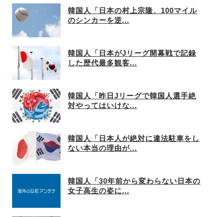
韓国人「日本の村上宗隆、100マイル
のシンカーを逆...
韓国人「日本がJリーグ開幕戦で記録
した歴代最多観客...
韓国人「昨日Jリーグで韓国人選手絶
対やってはいけな...
韓国人「日本人が絶対に違法駐車をし
ない本当の理由が...
韓国人「30年前から変わらない日本の
女子高生の姿に...