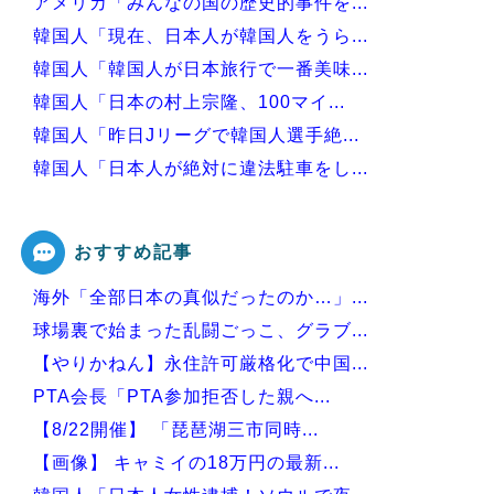
アメリカ「みんなの国の歴史的事件を...
韓国人「現在、日本人が韓国人をうら...
韓国人「韓国人が日本旅行で一番美味...
韓国人「日本の村上宗隆、100マイ...
韓国人「昨日Jリーグで韓国人選手絶...
韓国人「日本人が絶対に違法駐車をし...
韓国人「30年前から変わらない日本...
おすすめ記事
海外「全部日本の真似だったのか…」...
Powered by livedoor 相互RSS
球場裏で始まった乱闘ごっこ、グラブ...
【やりかねん】永住許可厳格化で中国...
PTA会長「PTA参加拒否した親へ...
【8/22開催】 「琵琶湖三市同時...
【画像】 キャミイの18万円の最新...