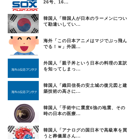
26号、16...
韓国人「韓国人が日本のラーメンについ
て勘違いしてい...
海外「この日本アニメはマジでぶっ飛ん
でる！ｗ」外国...
外国人「親子丼という日本の料理の直訳
を知ってしまっ...
韓国人「織田信長の安土城の復元図と建
築技術の高さに...
韓国人「手術中に震度6強の地震、その
時の日本の医療...
韓国人「アナログの国日本で高級車を買
うと葬儀屋さん...