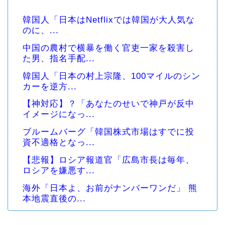
韓国人「日本はNetflixでは韓国が大人気な
のに、...
中国の農村で横暴を働く官吏一家を殺害し
た男、指名手配...
韓国人「日本の村上宗隆、100マイルのシン
カーを逆方...
【神対応】？「あなたのせいで神戸が反中
イメージになっ...
ブルームバーグ「韓国株式市場はすでに投
資不適格となっ...
【悲報】ロシア報道官「広島市長は毎年、
ロシアを嫌悪す...
海外「日本よ、お前がナンバーワンだ」 熊
本地震直後の...