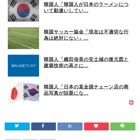
韓国人「韓国人が日本のラーメンにつ
いて勘違いしてい...
韓国サッカー協会「現在は不適切な行
為は絶対にない」...
韓国人「織田信長の安土城の復元図と
建築技術の高さに...
韓国人「日本の某全国チェーン店の商
品写真が話題にな...