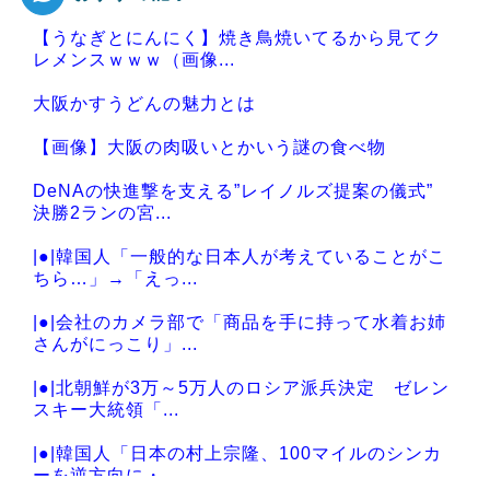
【うなぎとにんにく】焼き鳥焼いてるから見てク
Powered by livedoor 相互RSS
レメンスｗｗｗ（画像...
大阪かすうどんの魅力とは
【画像】大阪の肉吸いとかいう謎の食べ物
DeNAの快進撃を支える”レイノルズ提案の儀式”
決勝2ランの宮...
|●|韓国人「一般的な日本人が考えていることがこ
ちら…」→「えっ...
|●|会社のカメラ部で「商品を手に持って水着お姉
さんがにっこり」...
|●|北朝鮮が3万～5万人のロシア派兵決定 ゼレン
スキー大統領「...
|●|韓国人「日本の村上宗隆、100マイルのシンカ
ーを逆方向に・...