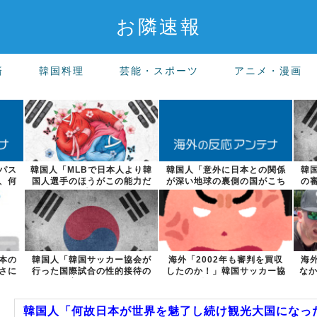
お隣速報
済
韓国料理
芸能・スポーツ
アニメ・漫画
パス
韓国人「MLBで日本人より韓
韓国人「意外に日本との関係
韓
、何
国人選手のほうがこの能力だ
が深い地球の裏側の国がこち
の
けは上だよ...
らです‥」→...
本の
韓国人「韓国サッカー協会が
海外「2002年も審判を買収
海
さに
行った国際試合の性的接待の
したのか！」韓国サッカー協
なか
全容がこちら...
会による国...
韓国人「何故日本が世界を魅了し続け観光大国になった