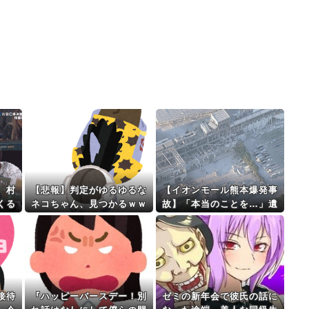
、村
【悲報】判定がゆるゆるな
【イオンモール熊本爆発事
くる
ネコちゃん、見つかるｗｗ
故】「本当のことを…」遺
…
ｗｗｗｗ
族語る
接待
『ハッピーバースデー！別
ゼミの新年会で彼氏の話に