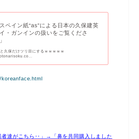
スペイン紙“as”による日本の久保建英
イ・ガンインの扱いをご覧くださ
」
ンと久保だけツリ目にするｗｗｗｗｗ
otonarisoku.co...
/koreanface.html
場者達がこちら‥」→「鼻を共同購入しました