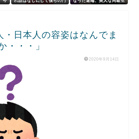
。今
れ話はなしにして僕らの門
なった途端、美人な同級生
＆私
出をお祝いしよう！』元彼
から信じられない言葉を浴
れた
からメールが来たんだが…
びせられて…
そこには衝撃の内容が
人・日本人の容姿はなんでま
か・・・」
2020年9月14日