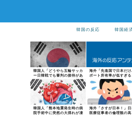
韓国の反応
韓国経
韓国人「どうやら五輪サッカ
海外「先進国で日本だけ
ー日韓戦でも審判の接待があ
ポート所有率が低すぎる
った模様…」...
故なのか」
韓国人「熊本地震発生時の病
海外「さすが日本！」日
院手術中に突然の大揺れが凄
医療従事者の倫理観の高
まじい状況だ...
海外が超感動