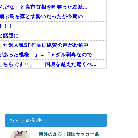
んだな」と高市首相を嘲笑った左派...
飛ぶ鳥を落とす勢いだったが今期の...
！！！
と話題に
した米人気SF作品に絶賛の声が殺到中
あった模様…」→「メダル剥奪なので...
ちらです‥」→「国境を越えた驚くべ...
が凄まじい状況だ」
さに海外が超感動
の全容がこちら…」→「完全に買収し...
おすすめ記事
海外の反応：韓国サッカー協