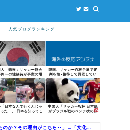
人気ブログランキング
国人「悲報：サッカー協会
韓国、サッカーW杯予選で審
審判への性接待が事実の場
判を性●接待して買収してい
合、国際試合...
たことが判明...
外「日本なんて行くんじゃ
中国人「サッカーW杯 日本紙
った…」 日本を知ってし
がブラジル戦のベンチ横の録
まったディ...
音を公開」...
のか？その理由がこちら‥」→「文化...