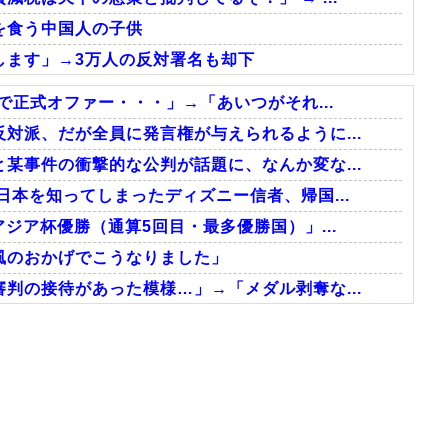
を食う中国人の子供
します」→3万人の反対署名も却下
で正式オファー・・・」→「あいつがそれ...
対派、だが全員に発言権が与えられるように...
某事件の衝撃的な公判が話題に、なんか変な...
日本を知ってしまったディズニー信者、帰国...
ジア杯優勝（通算5回目・最多優勝国）」...
風のおかげでこうなりました」
判の接待があった模様…」→「メダル剥奪な...