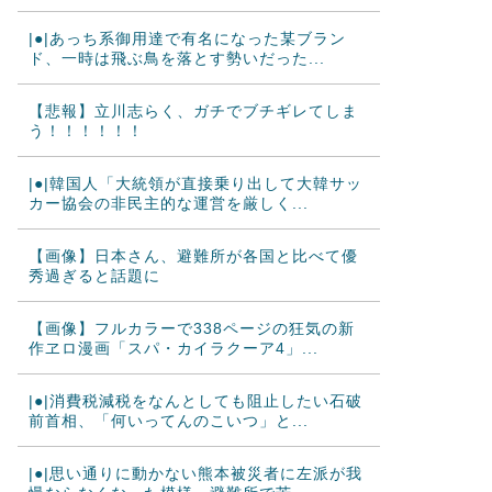
|●|あっち系御用達で有名になった某ブラン
ド、一時は飛ぶ鳥を落とす勢いだった...
【悲報】立川志らく、ガチでブチギレてしま
う！！！！！！
|●|韓国人「大統領が直接乗り出して大韓サッ
カー協会の非民主的な運営を厳しく...
【画像】日本さん、避難所が各国と比べて優
秀過ぎると話題に
【画像】フルカラーで338ページの狂気の新
作ヱロ漫画「スパ・カイラクーア4」...
|●|消費税減税をなんとしても阻止したい石破
前首相、「何いってんのこいつ」と...
|●|思い通りに動かない熊本被災者に左派が我