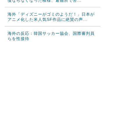
慢ならなくなった模様、避難所で苦...
海外「ディズニーがゴミのようだ！」日本が
アニメ化した米人気SF作品に絶賛の声...
海外の反応：韓国サッカー協会、国際審判員
らを性接待
海外の反応：熊本の病院で手術中に熊本地震
が発生、大揺れの中でも患者を守った医...
韓国人「どうやら五輪サッカー日韓戦でも審
判の接待があった模様…」→「メダル剥...
海外「先進国で日本だけパスポート所有率が
低すぎる、何故なのか」
韓国人「MLBで日本人より韓国人選手のほう
がこの能力だけは上だよね」
韓国人「韓国のネットフリックスで初めて１