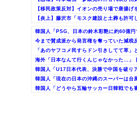
【移民政策反対】イオンの売り場で唐揚げ
【炎上】藤沢市「モスク建設と土葬も許可
韓国人「PSG、日本の鈴木彩艶に約60億円
今まで賛成派から発言権を奪っていた減税反
「あのヤフコメ民すらドン引きしてて草」と
Powered by livedoor 相互RSS
海外「日本なんて行くんじゃなかった…」 
韓国人「U17日本代表、決勝で中国を破りア
韓国人「現在の日本の沖縄のスーパーは台
韓国人「どうやら五輪サッカー日韓戦でも審
Powered by livedoor 相互RSS