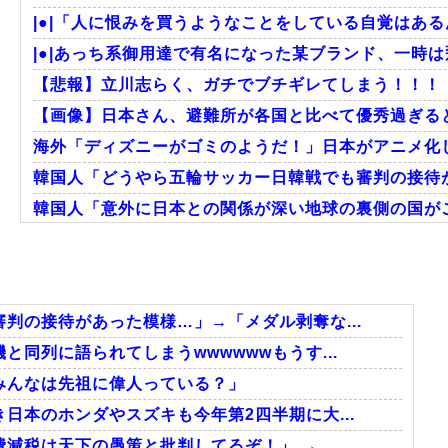
|●|「人に恨みを買うようなことをしている自覚はある
|●|あっち系御用達で有名になった某ブランド、一時は
【悲報】立川志らく、ガチでブチギレてしまう！！！
【画像】日本さん、避難所が各国と比べて優秀過ぎる
海外「ディズニーがゴミのようだ！」日本がアニメ化
韓国人「どうやら五輪サッカー日韓戦でも審判の接待が
韓国人「意外に日本との関係が深い地球の裏側の国がこ
韓国人「熊本地震発生時の病院手術中に突然の大揺れ
海外「さすが日本！」日本の医療従事者の倫理観の高
韓国人「韓国サッカー協会が行った国際試合の性的接待
判の接待があった模様…」→「メダル剥奪な...
同列に語られてしまうwwwwwwもうす...
みんなは先祖に偉人っている？」
Powered by livedoor 相互RSS
日本のホンダやスズキも今年第2四半期に大...
税は天下の愚策と批判してるぞ！」 → ...