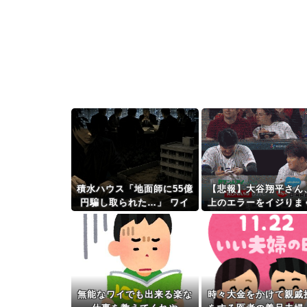
積水ハウス「地面師に55億
【悲報】大谷翔平さん
円騙し取られた…」 ワイ
上のエラーをイジりま
「はえーかわいそう…会社
ほどの人間性だった
滅茶苦茶やろなぁ」
無能なワイでも出来る楽な
時々大金をかけて親戚