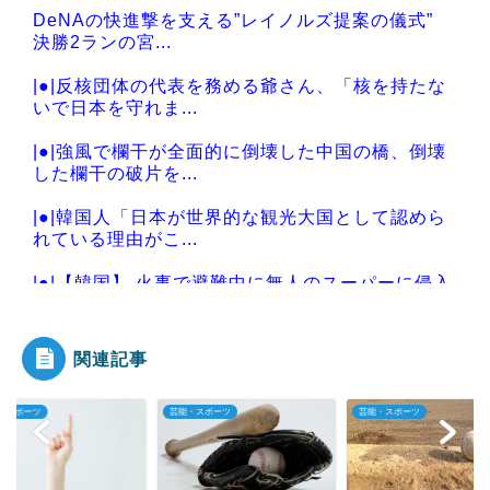
DeNAの快進撃を支える”レイノルズ提案の儀式”
決勝2ランの宮...
|●|反核団体の代表を務める爺さん、「核を持たな
いで日本を守れま...
|●|強風で欄干が全面的に倒壊した中国の橋、倒壊
した欄干の破片を...
|●|韓国人「日本が世界的な観光大国として認めら
れている理由がこ...
|●|【韓国】 火事で避難中に無人のスーパーに侵入
し「火事場泥棒...
関連記事
・スポーツ
芸能・スポーツ
芸能・スポーツ
Powered by livedoor 相互RSS