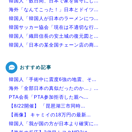
韓国人「数日間、日本で家を留守にし...
海外「なんてこった！」日本とドイツ...
韓国人「韓国人が日本のラーメンにつ...
韓国サッカー協会「現在は不適切な行...
韓国人「織田信長の安土城の復元図と...
韓国人「日本の某全国チェーン店の商...
韓国人「手術中に震度6強の地震、そ...
おすすめ記事
韓国人「手術中に震度6強の地震、そ...
Powered by livedoor 相互RSS
海外「全部日本の真似だったのか…」...
PTA会長「PTA参加拒否した親へ...
【8/22開催】 「琵琶湖三市同時...
【画像】 キャミイの18万円の最新...
韓国人「我が国の方が日本より確実に...