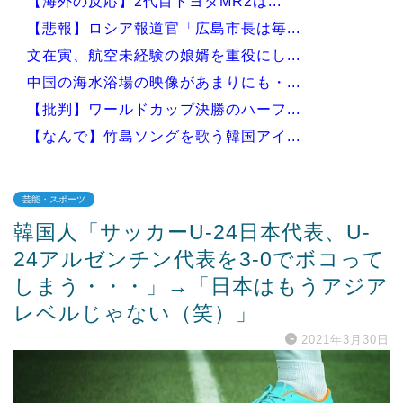
【海外の反応】2代目トヨタMR2は...
【悲報】ロシア報道官「広島市長は毎...
文在寅、航空未経験の娘婿を重役にし...
中国の海水浴場の映像があまりにも・...
【批判】ワールドカップ決勝のハーフ...
【なんで】竹島ソングを歌う韓国アイ...
芸能・スポーツ
韓国人「サッカーU-24日本代表、U-
Powered by livedoor 相互RSS
24アルゼンチン代表を3-0でボコって
しまう・・・」→「日本はもうアジア
レベルじゃない（笑）」
2021年3月30日