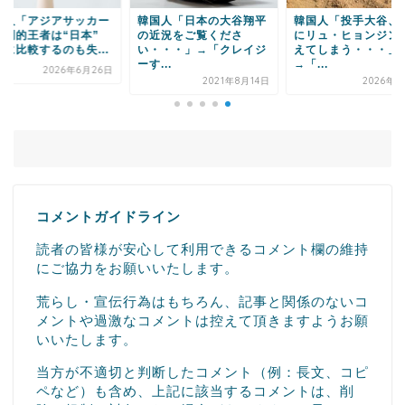
国人「日本の大谷翔平
韓国人「投手大谷、つい
韓国人「日本の大谷
近況をご覧くださ
にリュ・ヒョンジンを超
平、32号2ランホー
・・・」→「クレイジ
えてしまう・・・」
ン！」→「大谷の表
...
→「...
を...
2021年8月14日
2026年6月5日
2023年7
コメントガイドライン
読者の皆様が安心して利用できるコメント欄の維持
にご協力をお願いいたします。
荒らし・宣伝行為はもちろん、記事と関係のないコ
メントや過激なコメントは控えて頂きますようお願
いいたします。
当方が不適切と判断したコメント（例：長文、コピ
ペなど）も含め、上記に該当するコメントは、削