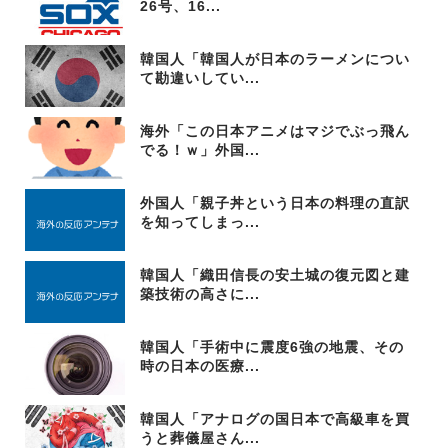
26号、16...
韓国人「韓国人が日本のラーメンについ
て勘違いしてい...
海外「この日本アニメはマジでぶっ飛ん
でる！ｗ」外国...
外国人「親子丼という日本の料理の直訳
を知ってしまっ...
韓国人「織田信長の安土城の復元図と建
築技術の高さに...
韓国人「手術中に震度6強の地震、その
時の日本の医療...
韓国人「アナログの国日本で高級車を買
うと葬儀屋さん...