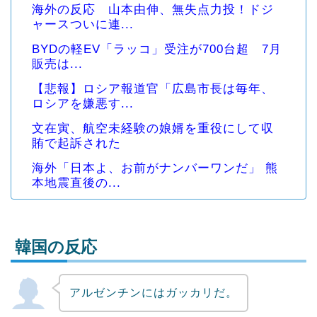
海外の反応 山本由伸、無失点力投！ドジ
ャースついに連...
BYDの軽EV「ラッコ」受注が700台超 7月
販売は...
【悲報】ロシア報道官「広島市長は毎年、
ロシアを嫌悪す...
文在寅、航空未経験の娘婿を重役にして収
賄で起訴された
海外「日本よ、お前がナンバーワンだ」 熊
本地震直後の...
韓国の反応
アルゼンチンにはガッカリだ。
Powered by livedoor 相互RSS