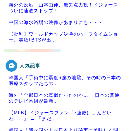
海外の反応 山本由伸、無失点力投！ドジャース
ついに連敗ストップ！...
中国の海水浴場の映像があまりにも・・・
【批判】ワールドカップ決勝のハーフタイムショ
ー、英紙｢BTSが出...
人気記事
Powered by livedoor 相互RSS
韓国人「手術中に震度6強の地震、その時の日本の
医療スタッフたちの...
海外「全部日本の真似だったのか…」 日本の普通
のテレビ番組が最新...
【MLB】ドジャースファン「7連敗はしんどい
わ……」 → 「まだ...
韓国人「我が国の方が日本より確実に美味しく調