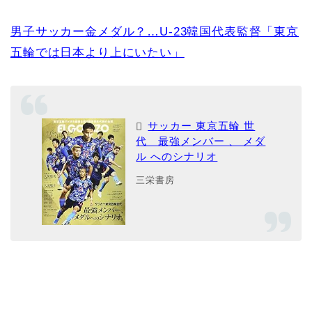
男子サッカー金メダル？…U-23韓国代表監督「東京
五輪では日本より上にいたい」
サッカー 東京五輪 世
代 最強メンバー 、 メダ
ル へのシナリオ
三栄書房