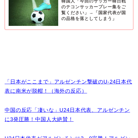
韓国人「今回のサッカー韓日戦
のテコンサッカープレー集をご
覧ください」→「国家代表が国
の品格を落としてしまう」
「日本がここまで」アルゼンチン撃破のU-24日本代
表に南米が脱帽！（海外の反応）
中国の反応「凄いな」U24日本代表、アルゼンチン
に3発圧勝！中国人大絶賛！