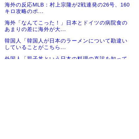
海外の反応MLB：村上宗隆が2戦連発の26号、160
キロ攻略のポ...
海外「なんてこった！」日本とドイツの病院食の
あまりの差に海外が大...
韓国人「韓国人が日本のラーメンについて勘違い
していることがこちら...
外国人「親子丼という日本の料理の直訳を知って
しまった…」
韓国サッカー協会「現在は不適切な行為は絶対に
ない」→韓国人「一番...
韓国人「織田信長の安土城の復元図と建築技術の
高さに韓国人が衝撃！...
韓国人「日本の某全国チェーン店の商品写真が話
題になっている理由が...
韓国人「手術中に震度6強の地震、その時の日本の
医療スタッフたちの...