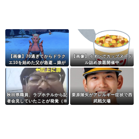
Powered by livedoor 相互RSS
【画像】70過ぎてからドラク
【画像】イオンでカップヌード
エ10を始めた父が急逝→娘が
ル詰め放題開催中
活動記録を開示ｗｗｗ
秋田県職員、ラブホテルから記
栗原陵矢がアレルギー症状で西
者会見していたことが発覚（※
武戦欠場
画像・動画あり）