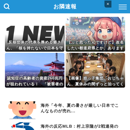
×
お隣速報
反核団体の代表を務める爺さ
【ふと思ったんですけど】改名
ん、「核を持たないで日本を守
したい都道府県とか、あります
れますか」と中学生に詰問され
か？
た結果……
認知症の高齢者の資産260兆円
【画像】姪っ子集団「おじちゃ
が狙われている！ 「被害者の
ん、夏休みの間ずっと泊ってく
8割がだまされた認識なし」
ね」
海外「今年、夏の暑さが厳しい日本でこ
んなものが売れ...
海外の反応MLB：村上宗隆が2戦連発の