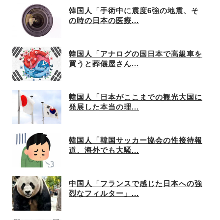
韓国人「手術中に震度6強の地震、そ
の時の日本の医療...
韓国人「アナログの国日本で高級車を
買うと葬儀屋さん...
韓国人「日本がここまでの観光大国に
発展した本当の理...
韓国人「韓国サッカー協会の性接待報
道、海外でも大騒...
中国人「フランスで感じた日本への強
烈なフィルター」...