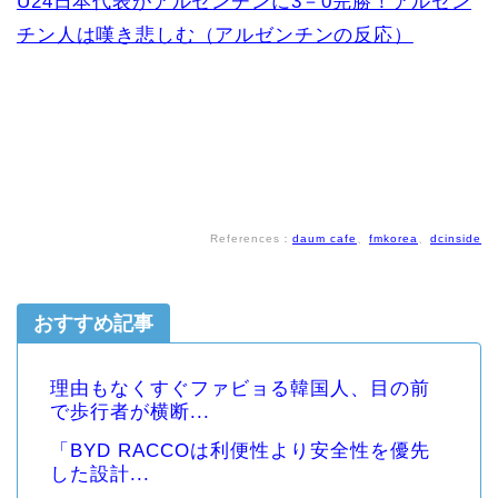
U24日本代表がアルゼンチンに3－0完勝！アルゼン
チン人は嘆き悲しむ（アルゼンチンの反応）
References：
daum cafe
、
fmkorea
、
dcinside
おすすめ記事
理由もなくすぐファビョる韓国人、目の前
で歩行者が横断...
「BYD RACCOは利便性より安全性を優先
した設計...