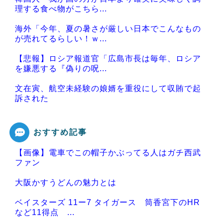
理する食べ物がこちら...
海外「今年、夏の暑さが厳しい日本でこんなもの
が売れてるらしい！ｗ...
【悲報】ロシア報道官「広島市長は毎年、ロシア
を嫌悪する『偽りの呪...
文在寅、航空未経験の娘婿を重役にして収賄で起
訴された
おすすめ記事
【画像】電車でこの帽子かぶってる人はガチ西武
Powered by livedoor 相互RSS
ファン
大阪かすうどんの魅力とは
ベイスターズ 11ー7 タイガース 筒香宮下のHR
など11得点 ...