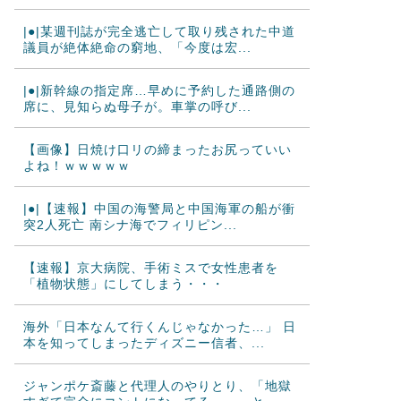
|●|某週刊誌が完全逃亡して取り残された中道
議員が絶体絶命の窮地、「今度は宏...
|●|新幹線の指定席…早めに予約した通路側の
席に、見知らぬ母子が。車掌の呼び...
【画像】日焼け口リの締まったお尻っていい
よね！ｗｗｗｗｗ
|●|【速報】中国の海警局と中国海軍の船が衝
突2人死亡 南シナ海でフィリピン...
【速報】京大病院、手術ミスで女性患者を
「植物状態」にしてしまう・・・
海外「日本なんて行くんじゃなかった…」 日
本を知ってしまったディズニー信者、...
ジャンポケ斎藤と代理人のやりとり、「地獄