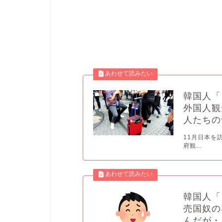
韓国人「
外国人観
人たちの
11月日本を
府観...
韓国人「
売国奴の
んだが・