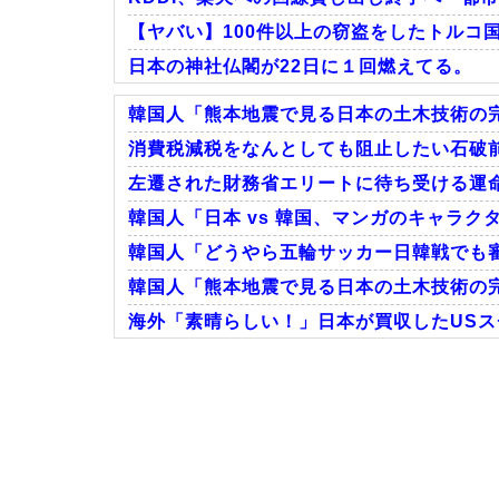
【ヤバい】100件以上の窃盗をしたトルコ国
日本の神社仏閣が22日に１回燃えてる。
韓国人「熊本地震で見る日本の土木技術の完
消費税減税をなんとしても阻止したい石破前
左遷された財務省エリートに待ち受ける運命
Powered by livedoor 相互RSS
韓国人「日本 vs 韓国、マンガのキャラク
韓国人「どうやら五輪サッカー日韓戦でも審
韓国人「熊本地震で見る日本の土木技術の完
海外「素晴らしい！」日本が買収したUS
Powered by livedoor 相互RSS