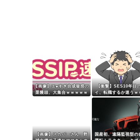
【画像】エ●すぎ合成疑惑の
【衝撃】SES10年目
栗饅頭、大集合ｗｗｗｗｗ
イ、転職するか迷うｗ
ｗｗ
【画像】スカパーさん、野
国産初、遠隔監視型の