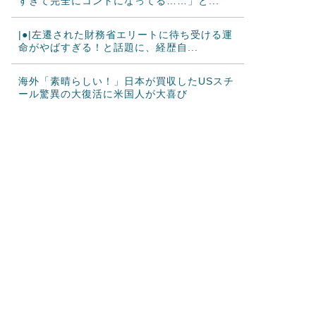
すぎて完全にコントになってる……」と...
|●|左遷された財務省エリートに待ち受ける運
命がやばすぎる！と話題に、経歴自...
海外「素晴らしい！」日本が買収したUSスチ
ール驚異の大復活に米国人が大喜び
韓国人「熊本地震で見る日本の土木技術の完
全勝利をご覧ください」→「これはすご...
韓国人「海外で韓国サッカーの2002年ベスト
4の実力は、実際にはどれくらい認...
海外「まるでタイムスリップしたみたい
だ…！」日本の江戸時代の街並みがそのま
ま...
海外「日本人はなんて気高いんだ！」 英高級
紙も驚愕した極限の中の日本人の姿に...
韓国人「この夏、韓国人が東京へ行くしかな