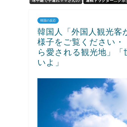
球中継で子連れママさんの
運転トラクター…クボ
乳をモロ映し
来春に発売！
韓国の反応
韓国人「外国人観光客
様子をご覧ください・
ら愛される観光地」「
いよ」