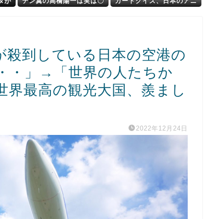
タが
テン翼の高橋陽一は実は〇
カードクイズ、日本のアニ
〇を知らなかった」
オタを驚愕させるｗｗｗｗ
ｗ
が殺到している日本の空港の
・・」→「世界の人たちか
世界最高の観光大国、羨まし
2022年12月24日