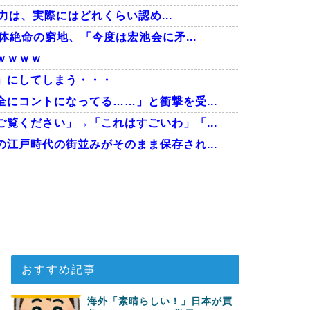
力は、実際にはどれくらい認め...
体絶命の窮地、「今度は宏池会に矛...
ｗｗｗｗ
」にしてしまう・・・
にコントになってる……」と衝撃を受...
覧ください」→「これはすごいわ」「...
江戸時代の街並みがそのまま保存され...
た極限の中の日本人の姿に世界が衝...
ちら…」→「快適そうでめちゃくちゃ...
ゴール！久保建英超え歴代2位の記...
おすすめ記事
海外「素晴らしい！」日本が買