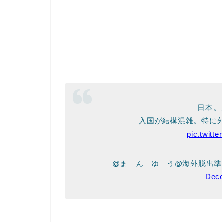
日本。
入国が結構混雑。特に
pic.twit
— @ま ん ゆ う@海外脱出準備中
Dece