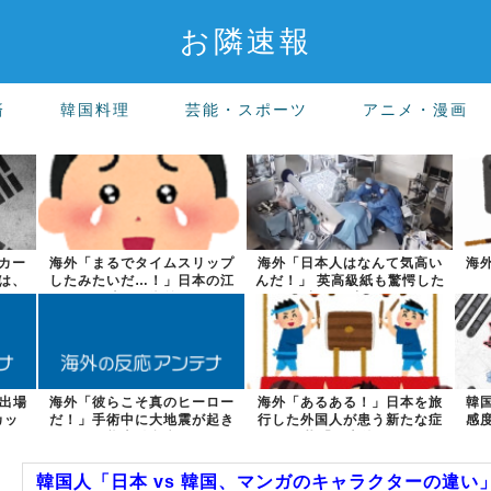
お隣速報
済
韓国料理
芸能・スポーツ
アニメ・漫画
カー
海外「まるでタイムスリップ
海外「日本人はなんて気高い
海
力は、
したみたいだ…！」日本の江
んだ！」 英高級紙も驚愕した
戸時代の街並...
極限の中の...
の出場
海外「彼らこそ真のヒーロー
海外「あるある！」日本を旅
韓
カッ
だ！」手術中に大地震が起き
行した外国人が患う新たな症
感
た熊本総合病...
状「日本後P...
韓国人「日本 vs 韓国、マンガのキャラクターの違い