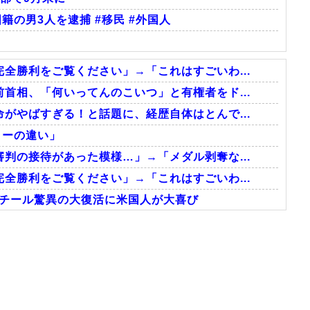
籍の男3人を逮捕 #移民 #外国人
全勝利をご覧ください」→「これはすごいわ...
首相、「何いってんのこいつ」と有権者をド...
がやばすぎる！と話題に、経歴自体はとんで...
ターの違い」
判の接待があった模様…」→「メダル剥奪な...
全勝利をご覧ください」→「これはすごいわ...
スチール驚異の大復活に米国人が大喜び