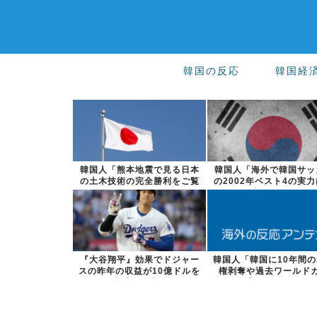
韓国の反応
韓国経
韓国人「熊本地震で見る日本
韓国人「海外で韓国サッ
の土木技術の完全勝利をご覧
の2002年ベスト4の実
ください」→...
実際には...
『大谷翔平』効果でドジャー
韓国人「韓国に10年間
スの昨年の収益が10億ドルを
権剥奪や過去ワールド
突破した事...
プ、オリンピ...