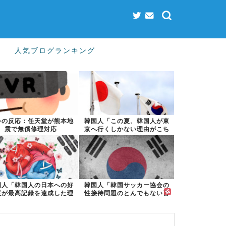
人気ブログランキング
外の反応：任天堂が熊本地
韓国人「この夏、韓国人が東
震で無償修理対応
京へ行くしかない理由がこち
ら…」→「快...
国人「韓国人の日本への好
韓国人「韓国サッカー協会の
度が最高記録を達成した理
性接待問題のとんでもない言
由」
い訳がこちら...
」