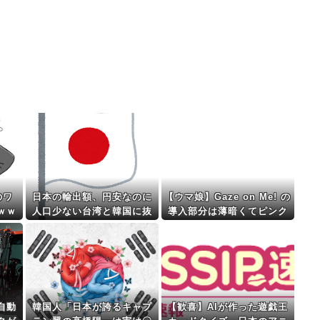
のワ
日本の輸出額、円安なのに
【ウマ娘】Gaze on Me! の
ｗｗ
人口少ない台湾と韓国に抜
導入部分は薄暗くてピンク
かれ日本沈没死亡
なエッ●っぽい雰囲気だから
何でも叡智に見えるよね。
自動
韓国人「日本が誇るキャプ
【歓喜】AIが作った遊戯王