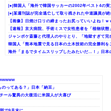
|●|韓国人「海外で韓国サッカーの2002年ベスト4の実
|●|某週刊誌が完全逃亡して取り残された中道議員が絶
【画像】日焼け口リの締まったお尻っていいよね！ｗ
【速報】京大病院、手術ミスで女性患者を「植物状態
ジャンポケ斎藤と代理人のやりとり、「地獄すぎて完全
韓国人「熊本地震で見る日本の土木技術の完全勝利をご
海外「まるでタイムスリップしたみたいだ…！」日本の
海外「日本人はなんて気高いんだ！」 英高級紙も驚愕し
韓国人「この夏、韓国人が東京へ行くしかない理由がこ
外国人「日本の未来は安泰だ」16歳MF三井寺眞、衝撃
wwww
ものってある？」日本「納豆」
スチール驚異の大復活に米国人が大喜び
Powered by livedoor 相互RSS
部で9月末に