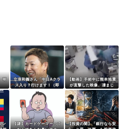
、明
立浪和義さん「中日Aクラ
【動画】手術中に熊本地震
ｗ
ス入り？行けます！（即
が直撃した映像、凄まじ
答）」
い…
リン
【謎】カードゲーマーって
【投資の闇】「銀行なら安