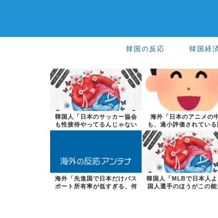
韓国の反応
韓国経
韓国人「日本のサッカー協会
海外「日本のアニメの
も性接待やってるんじゃない
も、過小評価されている
ですか？」
た名作といえば...
海外「先進国で日本だけパス
韓国人「MLBで日本人
ポート所有率が低すぎる、何
国人選手のほうがこの能
故なのか」
けは上だよ...