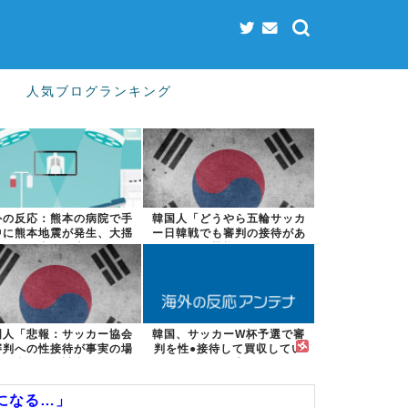
人気ブログランキング
外の反応：熊本の病院で手
韓国人「どうやら五輪サッカ
中に熊本地震が発生、大揺
ー日韓戦でも審判の接待があ
れの中でも患...
った模様…」...
国人「悲報：サッカー協会
韓国、サッカーW杯予選で審
審判への性接待が事実の場
判を性●接待して買収してい
合、国際試合...
たことが判明...
になる…」