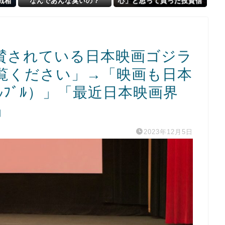
戦相
なんであんな臭いの？
心」と思って買った投資信
国と
託、11年後に確認した結
果……
賛されている日本映画ゴジラ
覧ください」→「映画も日本
ﾙﾌﾞﾙ）」「最近日本映画界
」
2023年12月5日