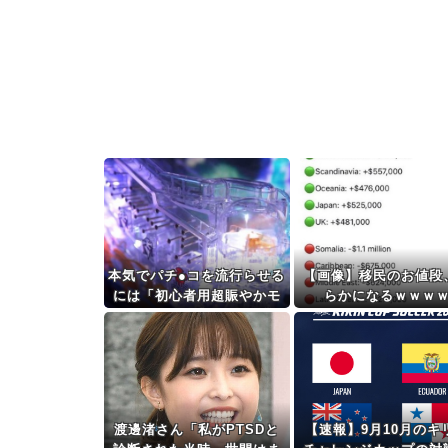
本気でパチ●コを流行らせる
【画像】移民のお値段
には「初心者用超賑やかモ
らかになるｗｗｗ
ードとシンプルモード搭
載」「コテスタフェアスタ
なんでもいいからボーダー3
維持」この2つだけでいいと
思う
渡邊渚さん「私がPTSDと
【速報】9月10月のキ