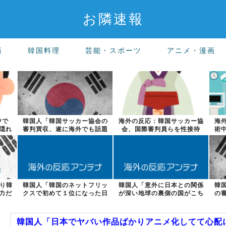
お隣速報
済
韓国料理
芸能・スポーツ
アニメ・漫画
中で
韓国人「韓国サッカー協会の
海外の反応：韓国サッカー協
海
隠れ
審判買収、遂に海外でも話題
会、国際審判員らを性接待
術
に…」→「2...
より韓
韓国人「韓国のネットフリッ
韓国人「意外に日本との関係
韓
力だ
クスで初めて１位になった日
が深い地球の裏側の国がこち
の
本のコンテン...
らです‥」→...
韓国人「日本でヤバい作品ばかりアニメ化してて心配