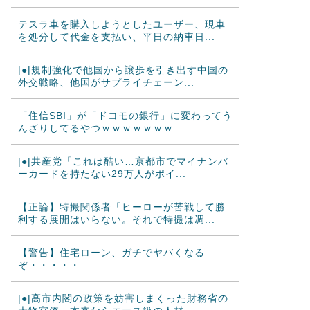
テスラ車を購入しようとしたユーザー、現車
を処分して代金を支払い、平日の納車日...
|●|規制強化で他国から譲歩を引き出す中国の
外交戦略、他国がサプライチェーン...
「住信SBI」が「ドコモの銀行」に変わってう
んざりしてるやつｗｗｗｗｗｗｗ
|●|共産党「これは酷い…京都市でマイナンバ
ーカードを持たない29万人がポイ...
【正論】特撮関係者「ヒーローが苦戦して勝
利する展開はいらない。それで特撮は凋...
【警告】住宅ローン、ガチでヤバくなる
ぞ・・・・・
|●|高市内閣の政策を妨害しまくった財務省の