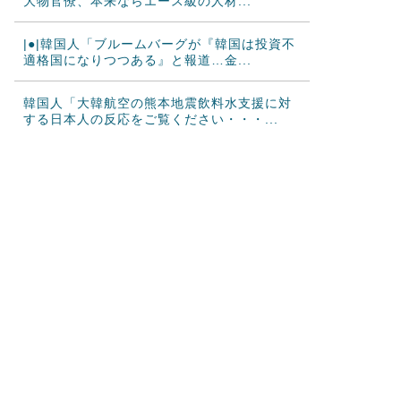
大物官僚、本来ならエース級の人材...
|●|韓国人「ブルームバーグが『韓国は投資不
適格国になりつつある』と報道…金...
韓国人「大韓航空の熊本地震飲料水支援に対
する日本人の反応をご覧ください・・・...
韓国人「悲報：FIFA会長にさえ2002年W杯で
韓国が審判を買収していたと思...
韓国人「日本のサッカー協会も性接待やって
るんじゃないですか？」
海外「日本のアニメの中でも、過小評価され
ている隠れた名作といえばこの作品なん...
日本人「敷地内に勝手に停めた車がバチバチ
にブロックされててウケた」→結末がめ...
海外の反応：韓国サッカー協会、国際審判員