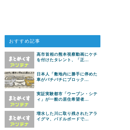
おすすめ記事
高市首相の熊本視察動画にケチ
を付けたタレント、「正...
日本人「敷地内に勝手に停めた
車がバチバチにブロック...
実証実験都市「ウーブン・シテ
ィ」が一般の居住希望者...
増水した川に取り残されたアラ
イグマ、パドルボードで...