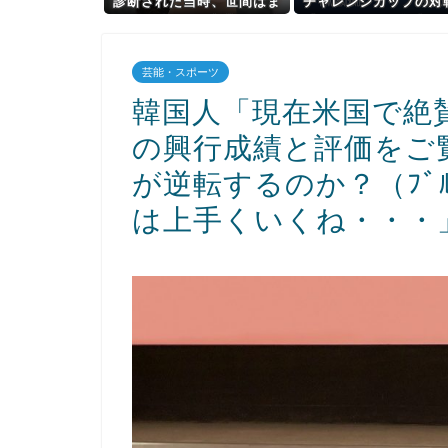
診断された当時、世間はま
チャレンジカップの対
だPTSDという言葉は浸透
手がこちら！W杯出場
されていませんでした」
対戦へ
芸能・スポーツ
韓国人「現在米国で絶
の興行成績と評価をご
が逆転するのか？（ﾌﾞ
は上手くいくね・・・