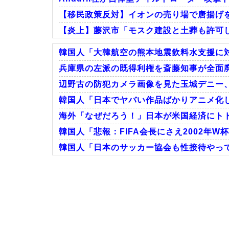
【移民政策反対】イオンの売り場で唐揚げ
【炎上】藤沢市「モスク建設と土葬も許可
韓国人「大韓航空の熊本地震飲料水支援に対
兵庫県の左派の既得利権を斎藤知事が全面廃
辺野古の防犯カメラ画像を見た玉城デニー、
Powered by livedoor 相互RSS
韓国人「日本でヤバい作品ばかりアニメ化
海外「なぜだろう！」日本が米国経済にト
韓国人「悲報：FIFA会長にさえ2002年W
韓国人「日本のサッカー協会も性接待やっ
Powered by livedoor 相互RSS