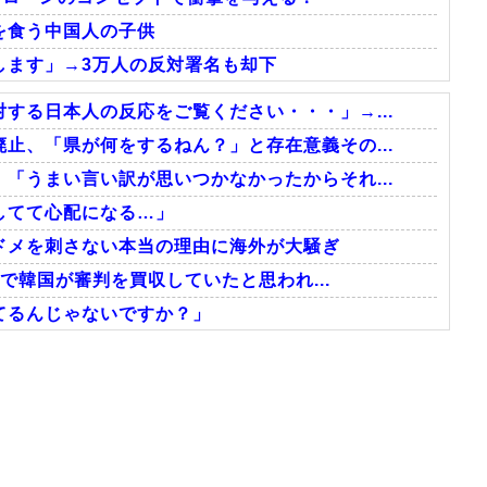
を食う中国人の子供
します」→3万人の反対署名も却下
する日本人の反応をご覧ください・・・」→...
止、「県が何をするねん？」と存在意義その...
「うまい言い訳が思いつかなかったからそれ...
してて心配になる…」
ドメを刺さない本当の理由に海外が大騒ぎ
杯で韓国が審判を買収していたと思われ...
てるんじゃないですか？」