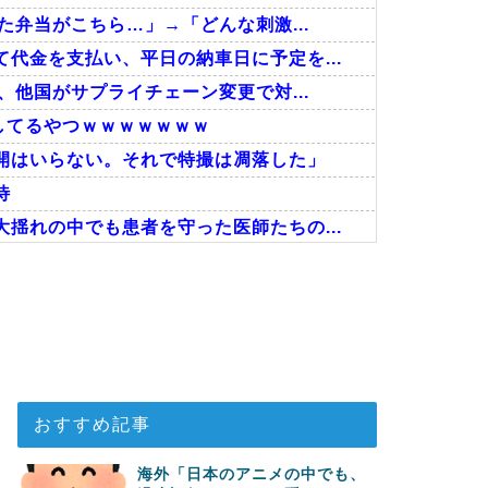
た弁当がこちら…」→「どんな刺激...
代金を支払い、平日の納車日に予定を...
、他国がサプライチェーン変更で対...
してるやつｗｗｗｗｗｗｗ
開はいらない。それで特撮は凋落した」
待
揺れの中でも患者を守った医師たちの...
あった模様…」→「メダル剥奪なので...
、何故なのか」
ちらです‥」→「国境を越えた驚くべ...
おすすめ記事
海外「日本のアニメの中でも、