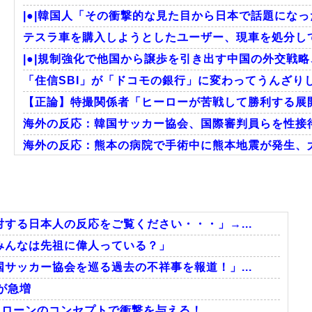
|●|韓国人「その衝撃的な見た目から日本で話題になっ
テスラ車を購入しようとしたユーザー、現車を処分して
|●|規制強化で他国から譲歩を引き出す中国の外交戦略
「住信SBI」が「ドコモの銀行」に変わってうんざり
【正論】特撮関係者「ヒーローが苦戦して勝利する展
海外の反応：韓国サッカー協会、国際審判員らを性接
海外の反応：熊本の病院で手術中に熊本地震が発生、大
韓国人「どうやら五輪サッカー日韓戦でも審判の接待が
海外「先進国で日本だけパスポート所有率が低すぎる
韓国人「意外に日本との関係が深い地球の裏側の国がこ
する日本人の反応をご覧ください・・・」→...
みんなは先祖に偉人っている？」
サッカー協会を巡る過去の不祥事を報道！」...
Powered by livedoor 相互RSS
が急増
撃ドローンのコンセプトで衝撃を与える！