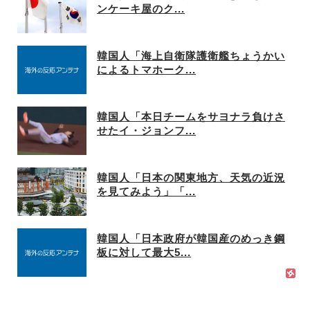
ンケーキ屋のク...
韓国人「海上自衛隊護衛艦ちょうかい
によるトマホーク...
韓国人「本日チームをサヨナラ負けさ
せたイ・ジョンフ...
韓国人「日本の関東地方、天気の近況
を見てみよう」「...
韓国人「日本政府が韓国産のめっき鋼
板に対して最大5...