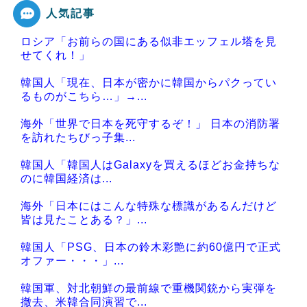
人気記事
ロシア「お前らの国にある似非エッフェル塔を見
Powered by livedoor 相互RSS
せてくれ！」
韓国人「現在、日本が密かに韓国からパクってい
るものがこちら…」→...
海外「世界で日本を死守するぞ！」 日本の消防署
を訪れたちびっ子集...
韓国人「韓国人はGalaxyを買えるほどお金持ちな
のに韓国経済は...
海外「日本にはこんな特殊な標識があるんだけど
皆は見たことある？」...
韓国人「PSG、日本の鈴木彩艶に約60億円で正式
オファー・・・」...
韓国軍、対北朝鮮の最前線で重機関銃から実弾を
撤去、米韓合同演習で...