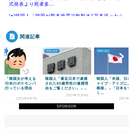
式発表より死者多...
|●|韓国人「韓国が熊本地震で飲料水1万本送ったら
日本人は韓国産...
関連記事
の反応
韓国の反応
韓国の反応
Powered by livedoor 相互RSS
国人「韓国女が考える
韓国人「最近日本で逮捕
韓国人「米国、日本
国で日本のポケモンパ
された80歳男性の逮捕理
ァイブ・アイズに入
が流行っている理由
由をご覧ください」→...
模様」→「日本をす
.
く...
2021年12月4日
2022年4月1日
2021年2
SPONSOR