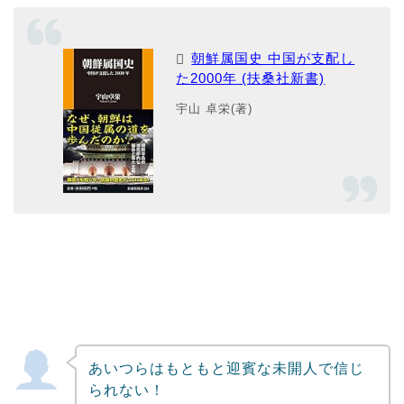
朝鮮属国史 中国が支配し
た2000年 (扶桑社新書)
宇山 卓栄(著)
あいつらはもともと迎賓な未開人で信じ
られない！