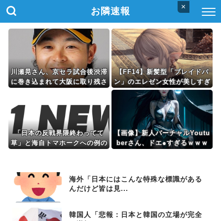
×
お隣速報
川瀬晃さん、京セラ試合後渋滞
【FF14】新髪型「ブレイドバ
に巻き込まれて大阪に取り残さ
ン」のエレゼン女性が美しすぎ
れてしまう
ると話題に
「日本の反戦界隈終わってて
【画像】新人バーチャルYoutu
草」と海自トマホークへの例の
berさん、ドエ●すぎるｗｗｗ
界隈の反応が話題に、今になっ
て存在に気付いてしまった結
果……
海外「日本にはこんな特殊な標識がある
んだけど皆は見...
韓国人「悲報：日本と韓国の立場が完全