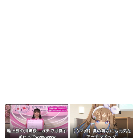
【海外の反応】中東の女性がヒジャブで隠されて
いるのは彼女たちが完...
韓国、日本で韓国籍のインフルエンサーが7台の車
に当て逃げして逮捕...
韓国人「韓国版モヤさまが面白い！息子さんです
か？えええええっ？？...
海外「その通り！」日本人ならどこでも発展させ
ると語る世界的大富豪...
Powered by livedoor 相互RSS
地上波の川﨑桜、ガチで可愛す
【ウマ娘】夏の暑さにも元気な
ぎたってwwwwww
アーモンドッグ