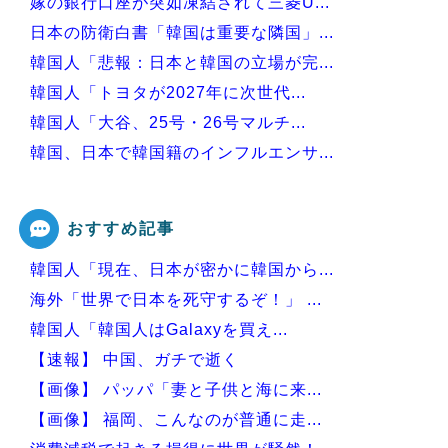
嫁の銀行口座が突如凍結されて三菱U...
日本の防衛白書「韓国は重要な隣国」...
韓国人「悲報：日本と韓国の立場が完...
韓国人「トヨタが2027年に次世代...
韓国人「大谷、25号・26号マルチ...
韓国、日本で韓国籍のインフルエンサ...
韓国人「韓国版モヤさまが面白い！息...
おすすめ記事
韓国人「現在、日本が密かに韓国から...
Powered by livedoor 相互RSS
海外「世界で日本を死守するぞ！」 ...
韓国人「韓国人はGalaxyを買え...
【速報】 中国、ガチで逝く
【画像】 パッパ「妻と子供と海に来...
【画像】 福岡、こんなのが普通に走...