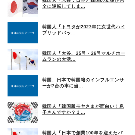
韓国人「悲報：日本と韓国の立場が完
全に逆転してしま...
韓国人「トヨタが2027年に次世代ハイ
ブリッドバッ...
韓国人「大谷、25号・26号マルチホー
ムランの大活...
韓国、日本で韓国籍のインフルエンサ
ーが7台の車に当...
韓国人「韓国版モヤさまが面白い！息
子さんですか？え...
韓国人「日本で創業100年を迎えたパ