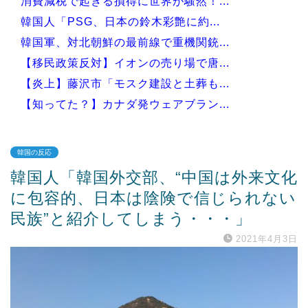
消費減税で起きる損得に世界が騒然！...
韓国人「PSG、日本の鈴木彩艶に約...
韓国軍、対北朝鮮の最前線で重機関銃...
【移民政策反対】イオンの売り場で唐...
【炎上】藤沢市「モスク建設と土葬も...
【知ってた？】カナダ発ウェアブラン...
韓国の反応
韓国人「韓国外交部、“中国は外来文化
Powered by livedoor 相互RSS
に包容的、日本は陰険で信じられない
民族”と紹介してしまう・・・」
2021年4月3日