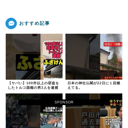
おすすめ記事
【ヤバい】100件以上の窃盗を
日本の神社仏閣が22日に１回燃
したトルコ国籍の男3人を逮捕
えてる。
#移民 #外国人
SPONSOR