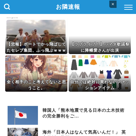
×
お隣速報
【悲報】ボートでかっ飛ばして
【ラブライブ！】ハマダ歌謡祭
たセレブ集団、ふっ飛ぶｗｗｗ
に降幡愛さんが出演
ｗ
全く相手のこと考えてないと思
自分では絶対に買わないファッ
うこと。
ションアイテム
韓国人「熊本地震で見る日本の土木技術
の完全勝利をご...
海外「日本人はなんて気高いんだ！」 英