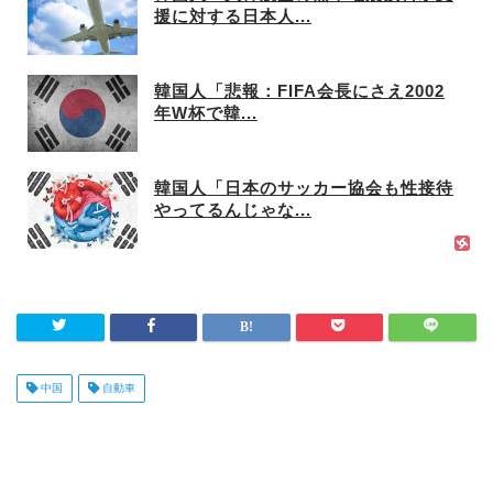
援に対する日本人...
韓国人「悲報：FIFA会長にさえ2002
年W杯で韓...
韓国人「日本のサッカー協会も性接待
やってるんじゃな...
中国
自動車