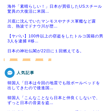
海外「素晴らしい！」日本が買収したUSスチール
驚異の大復活に米国...
川底に沈んでいたマンモスやナチス軍艦など露
出、熱波でドナウ川が歴...
【ヤバい】100件以上の窃盗をしたトルコ国籍の男
3人を逮捕 #移...
日本の神社仏閣が22日に１回燃えてる。
人気記事
Powered by livedoor 相互RSS
韓国人「日本は今回の地震でも段ボールベッドを
出してきたので後進国...
韓国人「こんなことなら日本と仲良くしないで、
ずっと日本の音楽を盗...