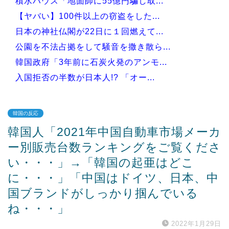
積水ハウス「地面師に55億円騙し取...
【ヤバい】100件以上の窃盗をした...
日本の神社仏閣が22日に１回燃えて...
公園を不法占拠をして騒音を撒き散ら...
韓国政府「3年前に石炭火発のアンモ...
入国拒否の半数が日本人!? 「オー...
韓国の反応
韓国人「2021年中国自動車市場メーカ
Powered by livedoor 相互RSS
ー別販売台数ランキングをご覧くださ
い・・・」→「韓国の起亜はどこ
に・・・」「中国はドイツ、日本、中
国ブランドがしっかり掴んでいる
ね・・・」
2022年1月29日