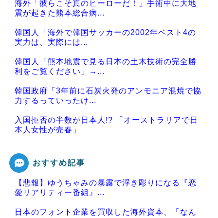
海外「彼らこそ真のヒーローだ！」手術中に大地
震が起きた熊本総合病...
韓国人「海外で韓国サッカーの2002年ベスト4の
実力は、実際には...
韓国人「熊本地震で見る日本の土木技術の完全勝
利をご覧ください」→...
韓国政府「3年前に石炭火発のアンモニア混焼で協
力するっていったけ...
入国拒否の半数が日本人!? 「オーストラリアで日
本人女性が売春」
おすすめ記事
【悲報】ゆうちゃみの暴露で浮き彫りになる『恋
Powered by livedoor 相互RSS
愛リアリティー番組』...
日本のフォント企業を買収した海外資本、「なん