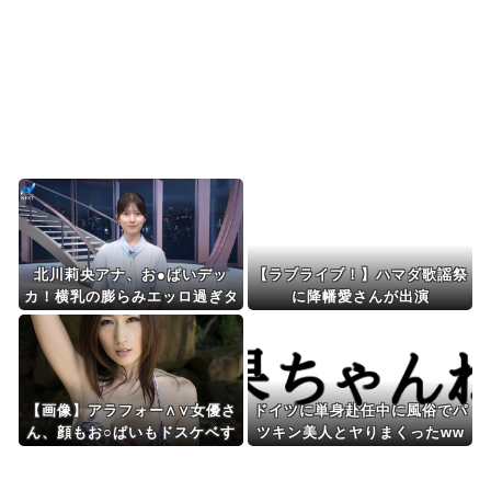
韓国人「韓国サッカー協会の性接待問題のとんで
もない言い訳がこちら...
Powered by livedoor 相互RSS
北川莉央アナ、お●ぱいデッ
【ラブライブ！】ハマダ歌謡祭
カ！横乳の膨らみエッロ過ぎタ
に降幡愛さんが出演
マランち
【画像】アラフォー∧∨女優さ
ドイツに単身赴任中に風俗でパ
ん、顔もお○ぱいもドスケベす
ツキン美人とヤりまくったww
ぎるwwwwww
ww