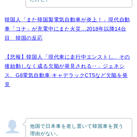
韓国人「また韓国製電気自動車が炎上！」現代自動
車「コナ」が充電中にまた火災…2018年以降14台
目 韓国の反応
【悲報】韓国人「現代車に走行中エンストし、その
後始動しなく成る欠陥が発見される‥」ジェネシ
ス、G8電気自動車·キャデラックCT5など欠陥を発
見
他国で日本車を差し置いて韓国車を買う
理由がない。