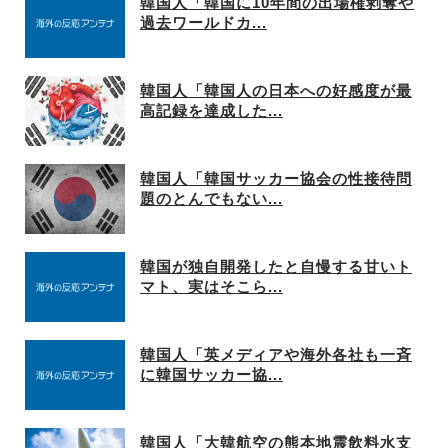
韓国人「韓国に10年間の出場権剥奪や
過去ワールドカ...
韓国人「韓国人の日本への好感度が最
高記録を達成した...
韓国人「韓国サッカー協会の性接待問
題のとんでもない...
韓国が独自開発したと自慢する甘いト
マト、実はそこら...
韓国人「英メディアや海外各社も一斉
に韓国サッカー協...
韓国人「大韓航空の熊本地震飲料水支