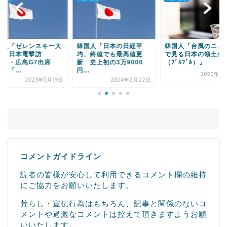
Powered by livedoor 相互RSS
国人「日本の日経平
韓国人「台風のニュース
韓国人「ユン大統領
、終値でも最高値更
で見る日本の領土の広さ
言、日本やブルーム
 史上初の3万9000
（ﾌﾞﾙﾌﾞﾙ）」
グなど海外メディア
.
も...
2020年9月10日
2024年2月22日
2022年9月
コメントガイドライン
読者の皆様が安心して利用できるコメント欄の維持
にご協力をお願いいたします。
荒らし・宣伝行為はもちろん、記事と関係のないコ
メントや過激なコメントは控えて頂きますようお願
いいたします。