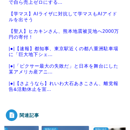
で自ら売上ゼロにする...
【学マス】AIライザに対抗して学マスもAIアイド
ルを出そう
【聖人】ヒカキンさん、熊本地震被災地へ2000万
円の寄付！
|●|【速報】都知事、東京駅近くの都八重洲駐車場
に「巨大地下シェ...
|●|「ピクサー最大の失敗だ」と日本を舞台にした
某アメリカ産アニ...
|●|【さようなら】れいわ大石あきこさん、離党報
告&活動休止を宣...
|●|日産e-power、無給油で1980km走行しギネス記
録を...
関連記事
の反応
韓国の反応
韓国の反応