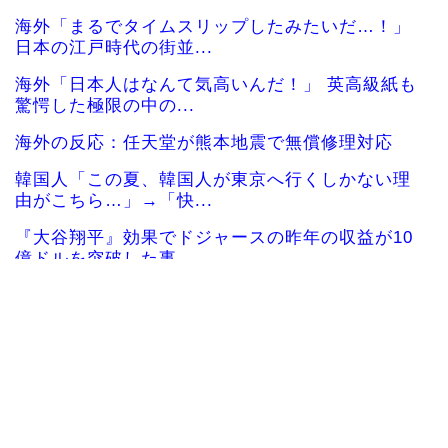
海外「まるでタイムスリップしたみたいだ…！」
日本の江戸時代の街並...
海外「日本人はなんて気高いんだ！」 英高級紙も
驚愕した極限の中の...
海外の反応：任天堂が熊本地震で無償修理対応
韓国人「この夏、韓国人が東京へ行くしかない理
由がこちら…」→「快...
『大谷翔平』効果でドジャースの昨年の収益が10
億ドルを突破した事...
韓国人「韓国に10年間の出場権剥奪や過去ワール
ドカップ、オリンピ...
海外「彼らこそ真のヒーローだ！」手術中に大地
震が起きた熊本総合病...
韓国人「韓国人の日本への好感度が最高記録を達
成した理由」