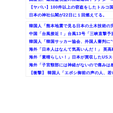
【ヤバい】100件以上の窃盗をしたトルコ国
日本の神社仏閣が22日に１回燃えてる。
韓国人「熊本地震で見る日本の土木技術の完
中国「台風接近！」台風13号「三峡直撃予測
韓国人「韓国サッカー協会、外国人審判に“性
Powered by livedoor 相互RSS
海外「日本人はなんて気高いんだ！」 英高
海外「素晴らしい！」日本が買収したUS
海外「子宮頸部には神経がないので痛みは
【衝撃】 韓国人「エボシ御前の声の人、若
Powered by livedoor 相互RSS