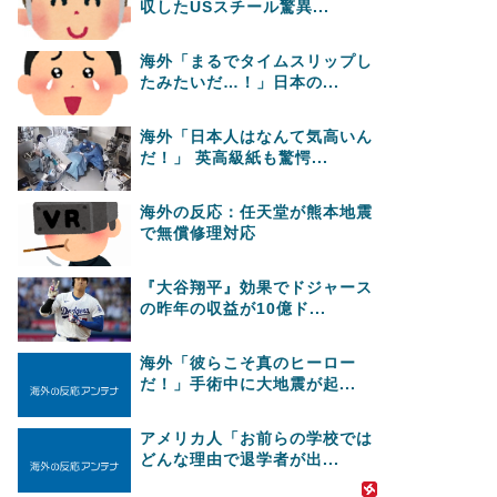
収したUSスチール驚異...
海外「まるでタイムスリップし
たみたいだ…！」日本の...
海外「日本人はなんて気高いん
だ！」 英高級紙も驚愕...
海外の反応：任天堂が熊本地震
で無償修理対応
『大谷翔平』効果でドジャース
の昨年の収益が10億ド...
海外「彼らこそ真のヒーロー
だ！」手術中に大地震が起...
アメリカ人「お前らの学校では
どんな理由で退学者が出...