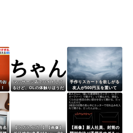
のお
マッサージ店でバイトして
手作りスカートを欲しがる
！！
るけど、OLの体触りほうだ
友人が500円玉を置いて
いでめっちゃいいぞwwww
「お釣はいらないよ！」と
言ってきた。材料費にも足
りないので返したら「タダ
で作ってくれるの？」っ
て…
有名
【ラブライブ！】【画像】
【画像】新人社員、封筒の