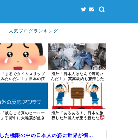
人気ブログランキング
外「まるでタイムスリップ
海外「日本人はなんて気高い
たみたいだ…！」日本の江
んだ！」 英高級紙も驚愕した
戸時代の街並...
極限の中の...
外「彼らこそ真のヒーロー
海外「あるある！」日本を旅
！」手術中に大地震が起き
行した外国人が患う新たな症
た熊本総合病...
状「日本後P...
た極限の中の日本人の姿に世界が衝...