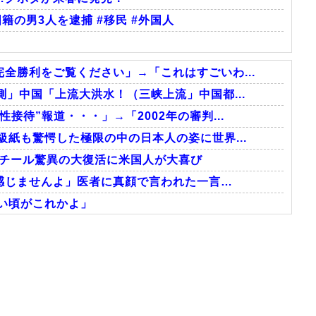
籍の男3人を逮捕 #移民 #外国人
全勝利をご覧ください」→「これはすごいわ...
」中国「上流大洪水！（三峡上流」中国都...
接待”報道・・・」→「2002年の審判...
級紙も驚愕した極限の中の日本人の姿に世界...
スチール驚異の大復活に米国人が大喜び
感じませんよ」医者に真顔で言われた一言…
い頃がこれかよ」