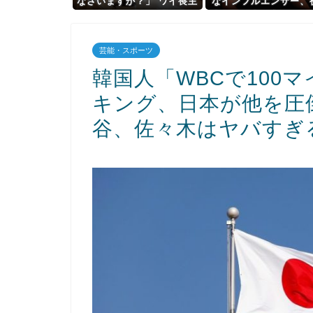
なさいますか？」 ワイ喪主
なインフルエンサー、
「直葬で(即答)」葬儀屋
者から「寝た方がいい
「直葬ですか…！？（ちょ
言われブチギレ
い引き気味）」⇒！！！
芸能・スポーツ
韓国人「WBCで100
キング、日本が他を圧
谷、佐々木はヤバすぎ