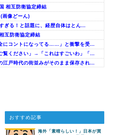
国 相互防衛協定締結
(画像どーん)
すぎる！と話題に、経歴自体はとん...
 相互防衛協定締結
にコントになってる……」と衝撃を受...
覧ください」→「これはすごいわ」「...
江戸時代の街並みがそのまま保存され...
た極限の中の日本人の姿に世界が衝...
ちら…」→「快適そうでめちゃくちゃ...
ゴール！久保建英超え歴代2位の記...
おすすめ記事
海外「素晴らしい！」日本が買