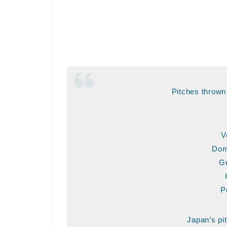
Pitches thrown
V
Dom
Gr
P
Japan’s pi