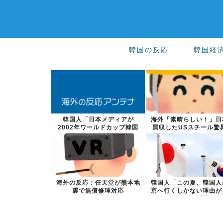
韓国の反応
韓国経
韓国人「日本メディアが
海外「素晴らしい！」日
2002年ワールドカップ韓国
買収したUSスチール驚
準決勝も調査す...
大復活に米国...
海外の反応：任天堂が熊本地
韓国人「この夏、韓国人
震で無償修理対応
京へ行くしかない理由が
ら…」→「快...