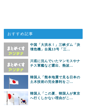
おすすめ記事
中国「大洪水！」三峡ダム「決
壊危機」台風13号「三...
川底に沈んでいたマンモスやナ
チス軍艦など露出、熱波...
韓国人「熊本地震で見る日本の
土木技術の完全勝利をご...
韓国人「この夏、韓国人が東京
へ行くしかない理由がこ...