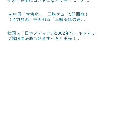
すぎて完全にコントになってる……」と...
|●|中国「大洪水！」三峡ダム「9門開放！
（全力放流」中国都市「三峡沿線の道...
韓国人「日本メディアが2002年ワールドカッ
プ韓国準決勝も調査すべきと主張！...
海外「素晴らしい！」日本が買収したUSスチ
ール驚異の大復活に米国人が大喜び
韓国人「熊本地震で見る日本の土木技術の完
全勝利をご覧ください」→「これはすご...
韓国人「海外で韓国サッカーの2002年ベスト
4の実力は、実際にはどれくらい認...
海外「まるでタイムスリップしたみたい
だ…！」日本の江戸時代の街並みがそのま
ま...
海外「日本人はなんて気高いんだ！」 英高級