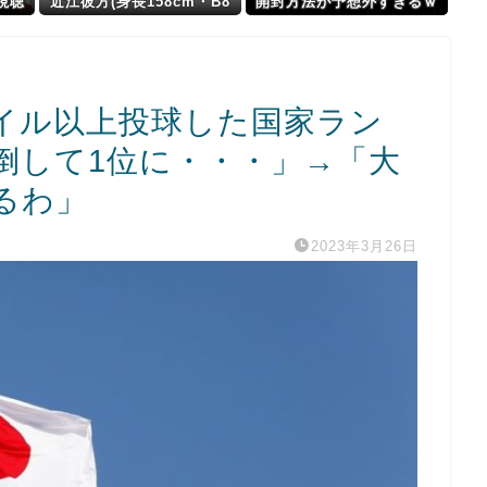
視聴
近江彼方(身長158cm・B8
開封方法が予想外すぎるｗ
」と
5・W60・H86)←これ
ｗｗｗ
マイル以上投球した国家ラン
倒して1位に・・・」→「大
るわ」
2023年3月26日