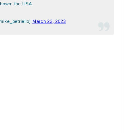
shown: the USA.
mike_petriello)
March 22, 2023