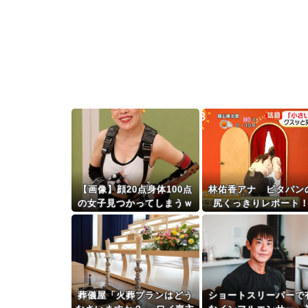
【画像】顔20点身体100点
林佑香アナ ピタパン
の女子見つかってしまうｗ
尻くっきりレポート
ｗｗｗｗｗｗｗ
葬儀屋「火葬プランはどう
ショートスリーパーで