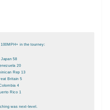
 100MPH+ in the tourney:
Japan 58
enezuela 20
inican Rep 13
eat Britain 5
Colombia 4
uerto Rico 1
tching was next-level.