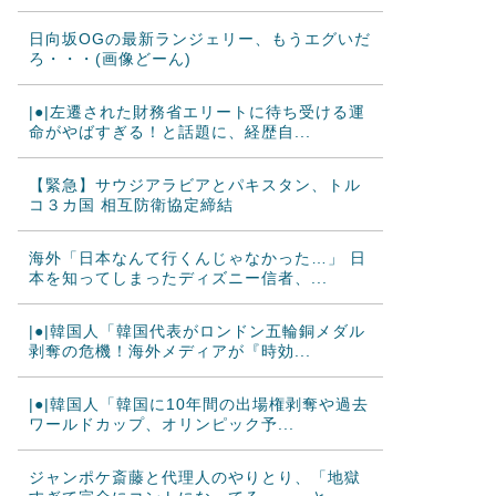
日向坂OGの最新ランジェリー、もうエグいだ
ろ・・・(画像どーん)
|●|左遷された財務省エリートに待ち受ける運
命がやばすぎる！と話題に、経歴自...
【緊急】サウジアラビアとパキスタン、トル
コ３カ国 相互防衛協定締結
海外「日本なんて行くんじゃなかった…」 日
本を知ってしまったディズニー信者、...
|●|韓国人「韓国代表がロンドン五輪銅メダル
剥奪の危機！海外メディアが『時効...
|●|韓国人「韓国に10年間の出場権剥奪や過去
ワールドカップ、オリンピック予...
ジャンポケ斎藤と代理人のやりとり、「地獄