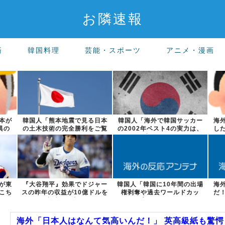
お隣速報
済
韓国料理
芸能・スポーツ
アニメ・漫画
本が
韓国人「熊本地震で見る日本
韓国人「海外で韓国サッカー
海
異の
の土木技術の完全勝利をご覧
の2002年ベスト4の実力は、
し
ください」→...
実際には...
が東
『大谷翔平』効果でドジャー
韓国人「韓国に10年間の出場
海
こち
スの昨年の収益が10億ドルを
権剥奪や過去ワールドカッ
だ
突破した事...
プ、オリンピ...
海外「日本人はなんて気高いんだ！」 英高級紙も驚愕し