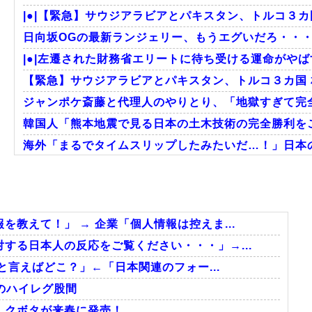
|●|【緊急】サウジアラビアとパキスタン、トルコ３カ
日向坂OGの最新ランジェリー、もうエグいだろ・・・
|●|左遷された財務省エリートに待ち受ける運命がやば
【緊急】サウジアラビアとパキスタン、トルコ３カ国
ジャンポケ斎藤と代理人のやりとり、「地獄すぎて完全
韓国人「熊本地震で見る日本の土木技術の完全勝利をご
海外「まるでタイムスリップしたみたいだ…！」日本の
海外「日本人はなんて気高いんだ！」 英高級紙も驚愕し
韓国人「この夏、韓国人が東京へ行くしかない理由がこ
外国人「日本の未来は安泰だ」16歳MF三井寺眞、衝撃
教えて！」 → 企業「個人情報は控えま...
する日本人の反応をご覧ください・・・」→...
と言えばどこ？」←「日本関連のフォー...
Powered by livedoor 相互RSS
)のハイレグ股間
…クボタが来春に発売！