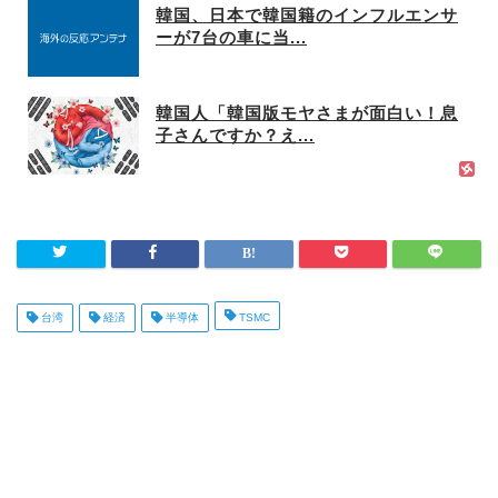
韓国、日本で韓国籍のインフルエンサ
ーが7台の車に当...
韓国人「韓国版モヤさまが面白い！息
子さんですか？え...
台湾
経済
半導体
TSMC