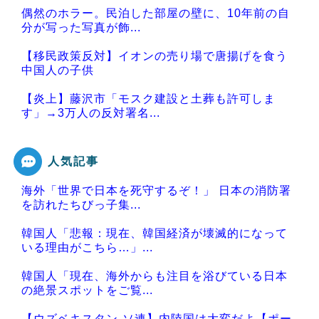
偶然のホラー。民泊した部屋の壁に、10年前の自
分が写った写真が飾...
【移民政策反対】イオンの売り場で唐揚げを食う
中国人の子供
【炎上】藤沢市「モスク建設と土葬も許可しま
す」→3万人の反対署名...
人気記事
海外「世界で日本を死守するぞ！」 日本の消防署
Powered by livedoor 相互RSS
を訪れたちびっ子集...
韓国人「悲報：現在、韓国経済が壊滅的になって
いる理由がこちら…」...
韓国人「現在、海外からも注目を浴びている日本
の絶景スポットをご覧...
【ウズベキスタン-ソ連】内陸国は大変だよ【ポー