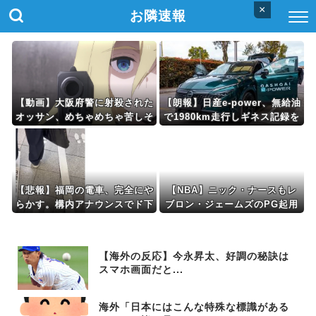
×
お隣速報
【動画】大阪府警に射殺された
【朗報】日産e-power、無給油
オッサン、めちゃめちゃ苦しそ
で1980km走行しギネス記録を
うに死ぬ
達成 55Lタンクでリッター36
km（SUV）
【悲報】福岡の電車、完全にや
【NBA】ニック・ナースもレ
らかす。構内アナウンスでド下
ブロン・ジェームズのPG起用
ネタを連発するｗｗｗｗｗ
を示唆か
【海外の反応】今永昇太、好調の秘訣は
スマホ画面だと...
海外「日本にはこんな特殊な標識がある