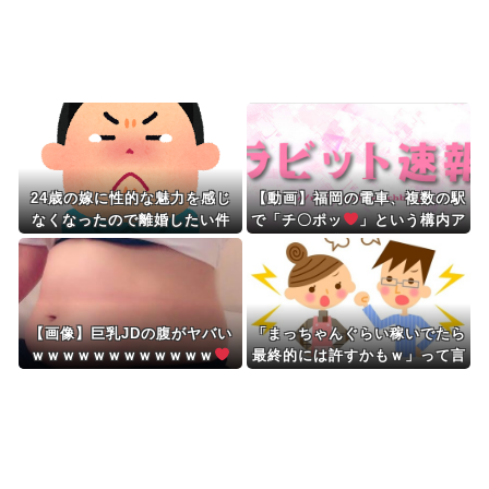
Powered by livedoor 相互RSS
24歳の嫁に性的な魅力を感じ
【動画】福岡の電車、複数の駅
なくなったので離婚したい件
で「チ〇ポッ
」という構内ア
ナウンスが流れる騒ぎwwwww
wwww
【画像】巨乳JDの腹がヤバい
「まっちゃんぐらい稼いでたら
ｗｗｗｗｗｗｗｗｗｗｗｗ
最終的には許すかもｗ」って言
ったら旦那が突然怒り出した。
このまま情まで枯渇しそう