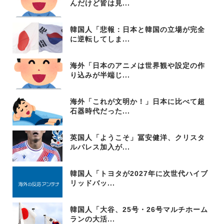
んだけど皆は見...
韓国人「悲報：日本と韓国の立場が完全
に逆転してしま...
海外「日本のアニメは世界観や設定の作
り込みが半端じ...
海外「これが文明か！」日本に比べて超
石器時代だった...
英国人「ようこそ」冨安健洋、クリスタ
ルパレス加入が...
韓国人「トヨタが2027年に次世代ハイブ
リッドバッ...
韓国人「大谷、25号・26号マルチホーム
ランの大活...