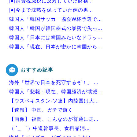
|●|消費税減税に反対していた財務...
|●|今まで沈黙を保っていた例の男...
韓国人「韓国サッカー協会W杯予選で...
韓国人「韓国が韓国株式の暴落で失っ...
韓国人「日本には韓国みたいなドラッ...
韓国人「現在、日本が密かに韓国から...
韓国人「日本が東アジア地域で最も高...
おすすめ記事
海外「世界で日本を死守するぞ！」 ...
Powered by livedoor 相互RSS
韓国人「悲報：現在、韓国経済が壊滅...
【ウズベキスタン-ソ連】内陸国は大...
【速報】 中国、ガチで逝く
【画像】 福岡、こんなのが普通に走...
（ ´_ゝ`）中道幹事長、食料品消...