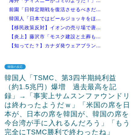
海外「ディズニーがゴミのようだ！」...
前園「日韓定期戦を復活させるべきだ...
韓国人「日本ではビールジョッキをほ...
【移民政策反対】イオンの売り場で唐...
【炎上】藤沢市「モスク建設と土葬も...
【知ってた？】カナダ発ウェアブラン...
韓国の反応
韓国人「TSMC、第3四半期純利益
Powered by livedoor 相互RSS
（約1.5兆円）爆増 過去最高を記
録」→「事実上サムスンファウンドリ
は終わったようだｗ」「米国の席を日
本が、日本の席を韓国が、韓国の席を
今台湾が手に入れるんだろう」「もう
完全にTSMC勝利で終わったね」