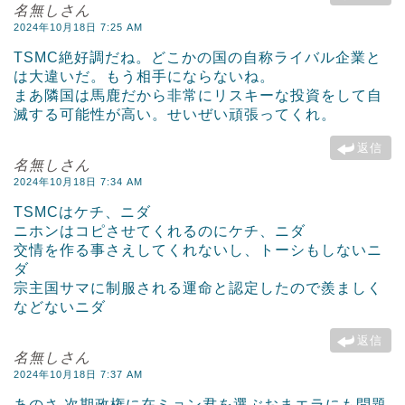
名無しさん
2024年10月18日 7:25 AM
TSMC絶好調だね。どこかの国の自称ライバル企業と
は大違いだ。もう相手にならないね。
まあ隣国は馬鹿だから非常にリスキーな投資をして自
滅する可能性が高い。せいぜい頑張ってくれ。
返信
名無しさん
2024年10月18日 7:34 AM
TSMCはケチ、ニダ
ニホンはコピさせてくれるのにケチ、ニダ
交情を作る事さえしてくれないし、トーシもしないニ
ダ
宗主国サマに制服される運命と認定したので羨ましく
などないニダ
返信
名無しさん
2024年10月18日 7:37 AM
あのさ 次期政権に在ミョン君を選ぶおまエラにも問題