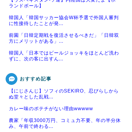
ランドボール】
韓国人「韓国サッカー協会W杯予選で外国人審判
に性接待したことが発...
前園「日韓定期戦を復活させるべきだ」「日韓双
方にメリットがある」...
韓国人「日本ではビールジョッキをほとんど洗わ
ずに、次の客に出すん...
おすすめ記事
【にじさんじ】ソフィのSEKIRO、忍びらしから
Powered by livedoor 相互RSS
ぬ堂々とした乱戦...
カレー味のポテチがない理由wwwww
農家「年収3000万円、コミュ力不要、年の半分休
み、午前で終わる...