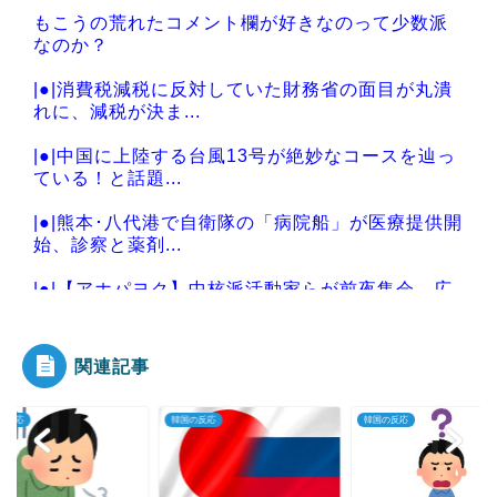
もこうの荒れたコメント欄が好きなのって少数派
なのか？
|●|消費税減税に反対していた財務省の面目が丸潰
れに、減税が決ま...
|●|中国に上陸する台風13号が絶妙なコースを辿っ
ている！と話題...
|●|熊本･八代港で自衛隊の「病院船」が医療提供開
始、診察と薬剤...
|●|【アホパヨク】中核派活動家らが前夜集会、広
島平和記念公園か...
関連記事
の反応
韓国の反応
韓国の反応
Powered by livedoor 相互RSS