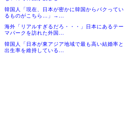
韓国人「現在、日本が密かに韓国からパクってい
るものがこちら…」→...
海外「リアルすぎるだろ・・・」日本にあるテー
マパークを訪れた外国...
韓国人「日本が東アジア地域で最も高い結婚率と
出生率を維持している...
海外「日本にはこんな特殊な標識があるんだけど
皆は見たことある？」...
日本で婚活する韓国人男性が急増「日本の女性は
優しい」【タイ人の反...
カナダ人「お前らの国で異性の服を着てたらどう
思われる？」
海外「これが文明か！」日本に比べて超石器時代
だった英国に海外が大...