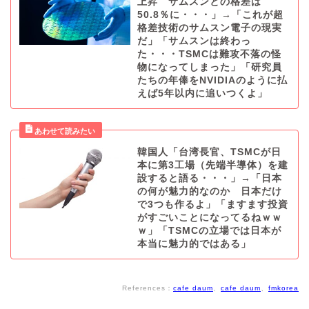
上昇 サムスンとの格差は
50.8％に・・・」→「これが超
格差技術のサムスン電子の現実
だ」「サムスンは終わっ
た・・・TSMCは難攻不落の怪
物になってしまった」「研究員
たちの年俸をNVIDIAのように払
えば5年以内に追いつくよ」
韓国人「台湾長官、TSMCが日
本に第3工場（先端半導体）を建
設すると語る・・・」→「日本
の何が魅力的なのか 日本だけ
で3つも作るよ」「ますます投資
がすごいことになってるねｗｗ
ｗ」「TSMCの立場では日本が
本当に魅力的ではある」
References：
cafe daum
、
cafe daum
、
fmkorea