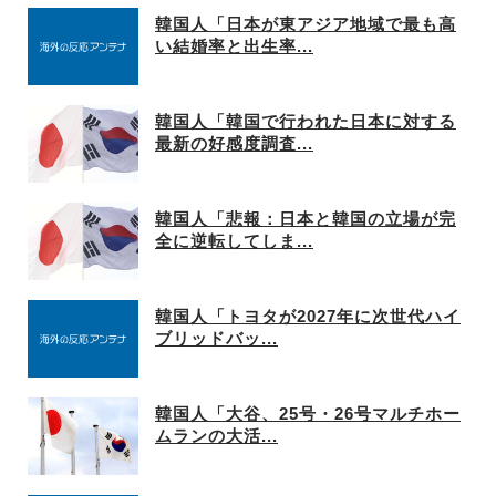
韓国人「日本が東アジア地域で最も高
い結婚率と出生率...
韓国人「韓国で行われた日本に対する
最新の好感度調査...
韓国人「悲報：日本と韓国の立場が完
全に逆転してしま...
韓国人「トヨタが2027年に次世代ハイ
ブリッドバッ...
韓国人「大谷、25号・26号マルチホー
ムランの大活...