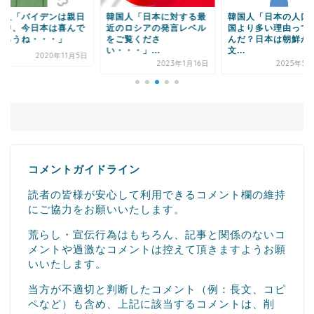
国人「バイデンは親日
韓国人「日本に対する最
韓国人「日本の人口
反中、今日本は喜んで
近のロシアの発言レベル
国より多い理由って
だろうね・・・」
をご覧くださ
んだ？日本は朝鮮か
い・・・」...
文...
2020年11月5日
2023年1月16日
2025年5月
コメントガイドライン
読者の皆様が安心して利用できるコメント欄の維持
にご協力をお願いいたします。
荒らし・宣伝行為はもちろん、記事と関係のないコ
メントや過激なコメントは控えて頂きますようお願
いいたします。
当方が不適切と判断したコメント（例：長文、コピ
ペなど）も含め、上記に該当するコメントは、削