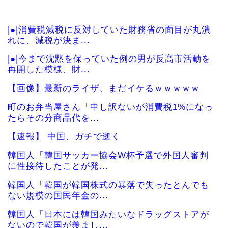
|●|消費税減税に反対していた財務省の面目が丸潰
れに、減税が決ま...
|●|今まで沈黙を保っていた例の男が反高市活動を
再開した模様、財...
【画像】最新のライザ、まだイケるｗｗｗｗｗ
町のお弁当屋さん「申し訳ないが消費税1%になっ
たらその分商品代を...
【速報】 中国、ガチで逝く
韓国人「韓国サッカー協会W杯予選で外国人審判
に性接待したことが発...
韓国人「韓国が韓国株式の暴落で失ったとんでも
ない規模の国民年金の...
韓国人「日本には韓国みたいなドラッグストアが
ないので韓国が羨まし...