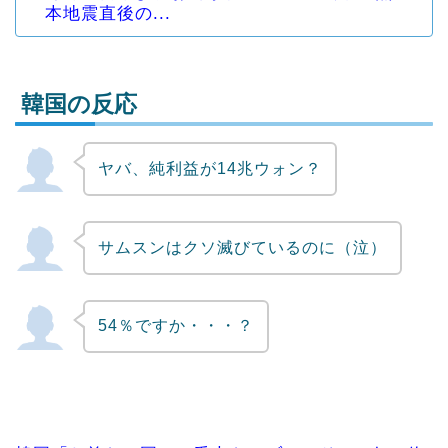
本地震直後の...
韓国の反応
ヤバ、純利益が14兆ウォン？
Powered by livedoor 相互RSS
サムスンはクソ滅びているのに（泣）
54％ですか・・・？