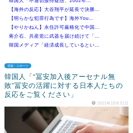
韓国人「不適切接待疑惑、2002年...
【海外の反応】大谷翔平が延長で決勝...
【明らかな犯罪行為です】海外You...
【やりかねん】永住許可厳格化で中国...
蒋介石、共産党に武器を届け続けて「...
韓国メディア「経済成長しているとい...
芸能・スポーツ
韓国人「“冨安加入後アーセナル無
Powered by livedoor 相互RSS
敗”冨安の活躍に対する日本人たちの
反応をご覧ください」
2021年10月31日