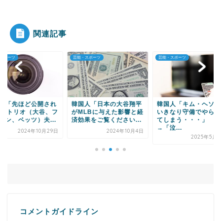
|●|韓国人「韓国人が日本旅行で一番美味しいと感
じた日本料理がこ...
関連記事
・スポーツ
芸能・スポーツ
芸能・スポーツ
Powered by livedoor 相互RSS
国人「日本の大谷翔平
韓国人「キム・ヘソン、
韓国人「山本由伸、
MLBに与えた影響と経
いきなり守備でやらかし
シリーズで14K138
効果をご覧ください...
てしまう・・・」
投勝利・・・」→「..
→「泣...
2024年10月4日
2023年1
2025年5月20日
コメントガイドライン