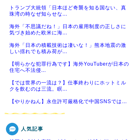
トランプ大統領「日本ほど奇襲を知る国ない、真
珠湾の時なぜ知らせな...
海外「不思議だね！」日本の雇用制度の正しさに
気づき始めた欧米に海...
海外「日本の積載技術は凄いな！」熊本地震の激
しい揺れでも積み荷が...
【明らかな犯罪行為です】海外YouTuberが日本の
住宅へ不法侵...
【では世界の一流は？】仕事終わりにホットミル
クを飲むのは三流。瞑...
【やりかねん】永住許可厳格化で中国SNSでは…
人気記事
Powered by livedoor 相互RSS