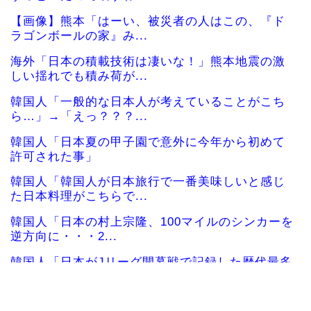
【画像】熊本「はーい、被災者の人はこの、『ド
ラゴンボールの家』み...
海外「日本の積載技術は凄いな！」熊本地震の激
しい揺れでも積み荷が...
韓国人「一般的な日本人が考えていることがこち
ら…」→「えっ？？？...
韓国人「日本夏の甲子園で意外に今年から初めて
許可された事」
韓国人「韓国人が日本旅行で一番美味しいと感じ
た日本料理がこちらで...
韓国人「日本の村上宗隆、100マイルのシンカーを
逆方向に・・・2...
韓国人「日本がJリーグ開幕戦で記録した歴代最多
観客数がこちら…」...
海外の反応：村上宗隆がレフトポール直撃の2試合