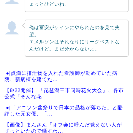
ょっとひどいね。
俺は冨安がケインにやられたのを見て失
望。
エメルソンはそれなりにリーグベストな
んだけど。まだ分からないよ。
|●|点滴に排泄物を入れた看護師が勤めていた病
院、新病棟を建てた...
【8/22開催】 「琵琶湖三市同時花火大会」、各市
公式「そんな花...
|●|「アニソン盆祭りで日本の品格が落ちた」と酷
評した元女優、「...
【画像】まんさん「オフ会に呼んだ覚えない人が
ずっといたので晒すわ...