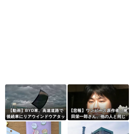
連続第26号ホーム...
海外の反応 山本由伸、無失点力投！ドジャース
ついに連敗ストップ！...
海外「今年、夏の暑さが厳しい日本でこんなもの
が売れてるらしい！ｗ...
海外の反応MLB：村上宗隆が2戦連発の26号、160
キロ攻略のポ...
Powered by livedoor 相互RSS
【動画】BYD車、高速道路で
【悲報】ワンピース原作者・尾
後続車にリアウインドウアタッ
田栄一郎さん、他の人と同じ
クを仕掛けてしまうｗｗｗｗｗ
「漫画家」という肩書きに不満
ｗｗｗｗｗ