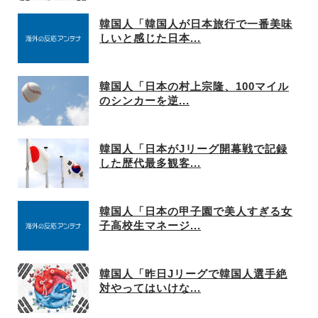
韓国人「韓国人が日本旅行で一番美味
しいと感じた日本...
韓国人「日本の村上宗隆、100マイル
のシンカーを逆...
韓国人「日本がJリーグ開幕戦で記録
した歴代最多観客...
韓国人「日本の甲子園で美人すぎる女
子高校生マネージ...
韓国人「昨日Jリーグで韓国人選手絶
対やってはいけな...