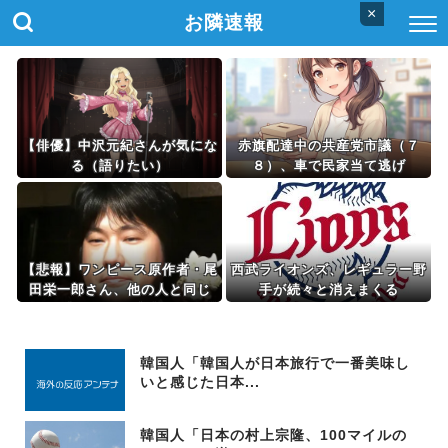
×
お隣速報
【俳優】中沢元紀さんが気にな
赤旗配達中の共産党市議（７
る（語りたい）
８）、車で民家当て逃げ
【悲報】ワンピース原作者・尾
西武ライオンズ、レギュラー野
田栄一郎さん、他の人と同じ
手が続々と消えまくる
「漫画家」という肩書きに不満
韓国人「韓国人が日本旅行で一番美味し
いと感じた日本...
韓国人「日本の村上宗隆、100マイルの