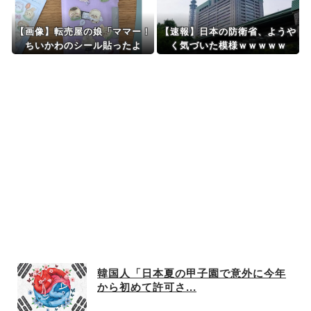
【画像】転売屋の娘「ママー！
【速報】日本の防衛省、ようや
ちいかわのシール貼ったよ
く気づいた模様ｗｗｗｗｗ
ー！」親「！！！！！！」
韓国人「日本夏の甲子園で意外に今年
から初めて許可さ...