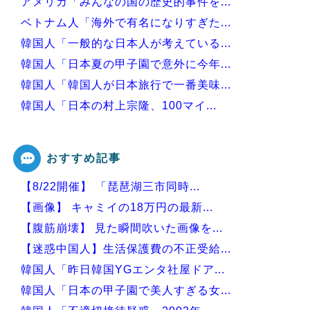
アメリカ「みんなの国の歴史的事件を...
ベトナム人「海外で有名になりすぎた...
韓国人「一般的な日本人が考えている...
韓国人「日本夏の甲子園で意外に今年...
韓国人「韓国人が日本旅行で一番美味...
韓国人「日本の村上宗隆、100マイ...
韓国人「日本がJリーグ開幕戦で記録...
おすすめ記事
【8/22開催】 「琵琶湖三市同時...
Powered by livedoor 相互RSS
【画像】 キャミイの18万円の最新...
【腹筋崩壊】 見た瞬間吹いた画像を...
【迷惑中国人】生活保護費の不正受給...
韓国人「昨日韓国YGエンタ社屋ドア...
韓国人「日本の甲子園で美人すぎる女...