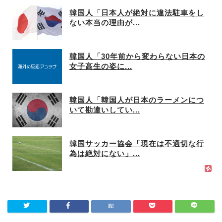
韓国人「日本人が絶対に違法駐車をし
ない本当の理由が...
韓国人「30年前から変わらない日本の
女子高生の姿に...
韓国人「韓国人が日本のラーメンにつ
いて勘違いしてい...
韓国サッカー協会「現在は不適切な行
為は絶対にない」...