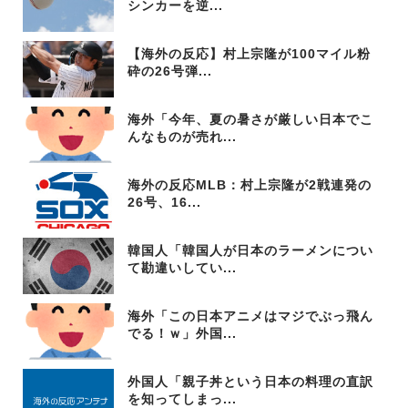
シンカーを逆...
【海外の反応】村上宗隆が100マイル粉
砕の26号弾...
海外「今年、夏の暑さが厳しい日本でこ
んなものが売れ...
海外の反応MLB：村上宗隆が2戦連発の
26号、16...
韓国人「韓国人が日本のラーメンについ
て勘違いしてい...
海外「この日本アニメはマジでぶっ飛ん
でる！ｗ」外国...
外国人「親子丼という日本の料理の直訳
を知ってしまっ...