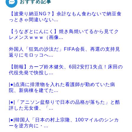
おすすめ記事
【波乗り納豆NG？】余計なもん食わないで納豆食
Powered by livedoor 相互RSS
っときゃ間違いない...
【うなぎとにんにく】焼き鳥焼いてるから見てク
レメンスｗｗｗ（画像...
外国人「狂気の沙汰だ」FIFA会長、再選の支持見
返りにモロッコへ...
【朗報】カープ鈴木健矢、6回2安打1失点！床田の
代役先発で快投し...
|●|点滴に排泄物を入れた看護師が勤めていた病
院、新病棟を建てた...
|●|「アニソン盆祭りで日本の品格が落ちた」と酷
評した元女優、「...
|●|韓国人「日本の村上宗隆、100マイルのシンカ
ーを逆方向に・...